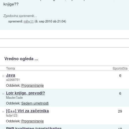
knjige??
Zgodovina sprememb…
spremenil:
mihy11
(
6. sep 2010 ob 21:04
)
Vredno ogleda ...
Tema
Sporočila
»
Java
6
a2268751
Oddelek:
Programiranje
»
Lotr knjige, prevodi?
6
MasterTade
Oddelek:
Sedem umetnosti
»
[C++] Viri za začetnika
29
listje123
Oddelek:
Programiranje
»
PHP kvaliteten tutorial/knjiga
18