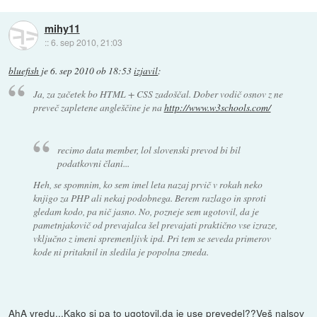
mihy11
::
6. sep 2010, 21:03
bluefish
je
6. sep 2010 ob 18:53
izjavil
:
Ja, za začetek bo HTML + CSS zadoščal. Dober vodič osnov z ne
preveč zapletene angleščine je na
http://www.w3schools.com/
recimo data member, lol slovenski prevod bi bil
podatkovni člani...
Heh, se spomnim, ko sem imel leta nazaj prvič v rokah neko
knjigo za PHP ali nekaj podobnega. Berem razlago in sproti
gledam kodo, pa nič jasno. No, pozneje sem ugotovil, da je
pametnjakovič od prevajalca šel prevajati praktično vse izraze,
vključno z imeni spremenljivk ipd. Pri tem se seveda primerov
kode ni pritaknil in sledila je popolna zmeda.
AhA vredu...Kako si pa to ugotovil,da je use prevedel??Veš nalsov