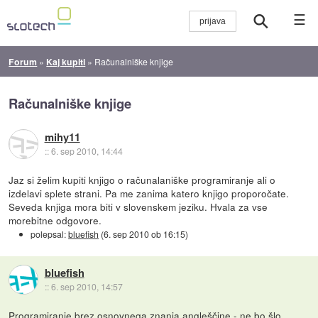
☰
Forum
»
Kaj kupiti
»
Računalniške knjige
Računalniške knjige
mihy11
::
6. sep 2010, 14:44
Jaz si želim kupiti knjigo o računalaniške programiranje ali o
izdelavi splete strani. Pa me zanima katero knjigo proporočate.
Seveda knjiga mora biti v slovenskem jeziku. Hvala za vse
morebitne odgovore.
polepsal:
bluefish
(
6. sep 2010 ob 16:15
)
bluefish
::
6. sep 2010, 14:57
Programiranje brez osnovnega znanja angleščine - ne bo šlo.