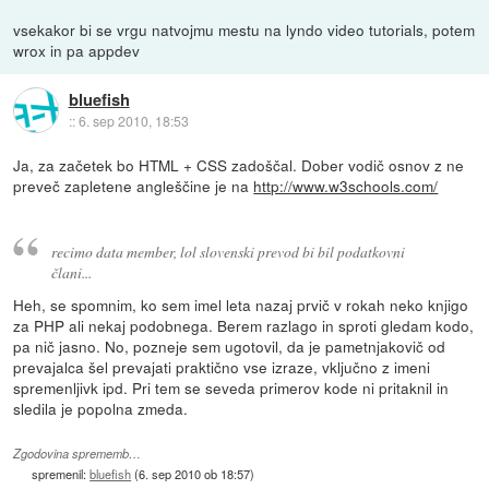
vsekakor bi se vrgu natvojmu mestu na lyndo video tutorials, potem
wrox in pa appdev
bluefish
::
6. sep 2010, 18:53
Ja, za začetek bo HTML + CSS zadoščal. Dober vodič osnov z ne
preveč zapletene angleščine je na
http://www.w3schools.com/
recimo data member, lol slovenski prevod bi bil podatkovni
člani...
Heh, se spomnim, ko sem imel leta nazaj prvič v rokah neko knjigo
za PHP ali nekaj podobnega. Berem razlago in sproti gledam kodo,
pa nič jasno. No, pozneje sem ugotovil, da je pametnjakovič od
prevajalca šel prevajati praktično vse izraze, vključno z imeni
spremenljivk ipd. Pri tem se seveda primerov kode ni pritaknil in
sledila je popolna zmeda.
Zgodovina sprememb…
spremenil:
bluefish
(
6. sep 2010 ob 18:57
)