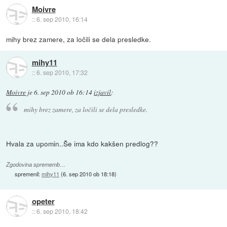
Moivre
::
6. sep 2010, 16:14
mihy brez zamere, za ločili se dela presledke.
mihy11
::
6. sep 2010, 17:32
Moivre
je
6. sep 2010 ob 16:14
izjavil
:
mihy brez zamere, za ločili se dela presledke.
Hvala za upomin..Še ima kdo kakšen predlog??
Zgodovina sprememb…
spremenil:
mihy11
(
6. sep 2010 ob 18:18
)
opeter
::
6. sep 2010, 18:42