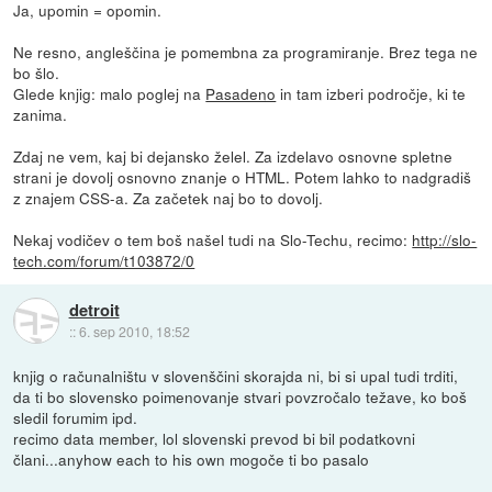
Ja, upomin = opomin.
Ne resno, angleščina je pomembna za programiranje. Brez tega ne
bo šlo.
Glede knjig: malo poglej na
Pasadeno
in tam izberi področje, ki te
zanima.
Zdaj ne vem, kaj bi dejansko želel. Za izdelavo osnovne spletne
strani je dovolj osnovno znanje o HTML. Potem lahko to nadgradiš
z znajem CSS-a. Za začetek naj bo to dovolj.
Nekaj vodičev o tem boš našel tudi na Slo-Techu, recimo:
http://slo-
tech.com/forum/t103872/0
detroit
::
6. sep 2010, 18:52
knjig o računalništu v slovenščini skorajda ni, bi si upal tudi trditi,
da ti bo slovensko poimenovanje stvari povzročalo težave, ko boš
sledil forumim ipd.
recimo data member, lol slovenski prevod bi bil podatkovni
člani...anyhow each to his own mogoče ti bo pasalo