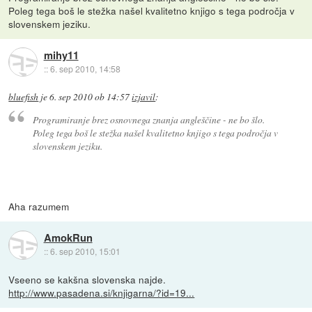
Poleg tega boš le stežka našel kvalitetno knjigo s tega področja v
slovenskem jeziku.
mihy11
::
6. sep 2010, 14:58
bluefish
je
6. sep 2010 ob 14:57
izjavil
:
Programiranje brez osnovnega znanja angleščine - ne bo šlo.
Poleg tega boš le stežka našel kvalitetno knjigo s tega področja v
slovenskem jeziku.
Aha razumem
AmokRun
::
6. sep 2010, 15:01
Vseeno se kakšna slovenska najde.
http://www.pasadena.si/knjigarna/?id=19...