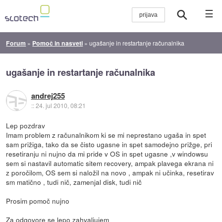
☰
Forum
»
Pomoč in nasveti
»
ugašanje in restartanje računalnika
ugašanje in restartanje računalnika
andrej255
::
24. jul 2010, 08:21
Lep pozdrav
Imam problem z računalnikom ki se mi neprestano ugaša in spet
sam prižiga, tako da se čisto ugasne in spet samodejno prižge, pri
resetiranju ni nujno da mi pride v OS in spet ugasne ,v windowsu
sem si nastavil automatic sitem recovery, ampak plavega ekrana ni
z poročilom, OS sem si naložil na novo , ampak ni učinka, resetirav
sm matično , tudi nič, zamenjal disk, tudi nič
Prosim pomoč nujno
Za odgovore se lepo zahvaljujem