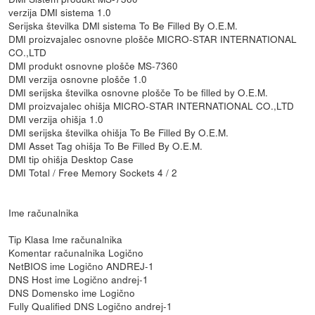
verzija DMI sistema 1.0
Serijska številka DMI sistema To Be Filled By O.E.M.
DMI proizvajalec osnovne plošče MICRO-STAR INTERNATIONAL
CO.,LTD
DMI produkt osnovne plošče MS-7360
DMI verzija osnovne plošče 1.0
DMI serijska številka osnovne plošče To be filled by O.E.M.
DMI proizvajalec ohišja MICRO-STAR INTERNATIONAL CO.,LTD
DMI verzija ohišja 1.0
DMI serijska številka ohišja To Be Filled By O.E.M.
DMI Asset Tag ohišja To Be Filled By O.E.M.
DMI tip ohišja Desktop Case
DMI Total / Free Memory Sockets 4 / 2
Ime računalnika
Tip Klasa Ime računalnika
Komentar računalnika Logično
NetBIOS ime Logično ANDREJ-1
DNS Host ime Logično andrej-1
DNS Domensko ime Logično
Fully Qualified DNS Logično andrej-1