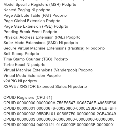
Model Specific Registers (MSR) Podprto
Nested Paging Ni podprto
Page Attribute Table (PAT) Podprto
Page Global Extension Podprto
Page Size Extension (PSE) Podprto
Pending Break Event Podprto
Physical Address Extension (PAE) Podprto
Safer Mode Extensions (SMX) Ni podprto
Secure Virtual Machine Extensions (Pacifica) Ni podprto
Self-Snoop Podprto
Time Stamp Counter (TSC) Podprto
Turbo Boost Ni podprto
Virtual Machine Extensions (Vanderpool) Podprto
Virtual Mode Extension Podprto
x2APIC Ni podprto
XSAVE / XRSTOR Extended States Ni podprto
CPUID Registers (CPU #1):
CPUID 00000000 0000000A-756E6547-6C65746E-49656E69
CPUID 00000001 000006F6-00020800-0000E3BD-BFEBFBFF
CPUID 00000002 05B0B101-005657F0-00000000-2CB43049
CPUID 00000003 00000000-00000000-00000000-00000000
CPUID 00000004 04000121-01C0003F-0000003F-00000001