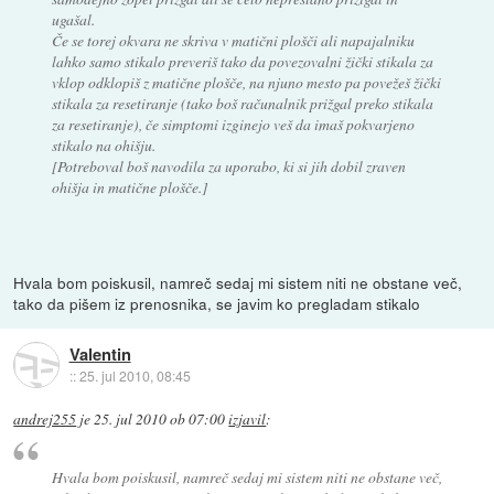
ugašal.
Če se torej okvara ne skriva v matični plošči ali napajalniku
lahko samo stikalo preveriš tako da povezovalni žički stikala za
vklop odklopiš z matične plošče, na njuno mesto pa povežeš žički
stikala za resetiranje (tako boš računalnik prižgal preko stikala
za resetiranje), če simptomi izginejo veš da imaš pokvarjeno
stikalo na ohišju.
[Potreboval boš navodila za uporabo, ki si jih dobil zraven
ohišja in matične plošče.]
Hvala bom poiskusil, namreč sedaj mi sistem niti ne obstane več,
tako da pišem iz prenosnika, se javim ko pregladam stikalo
Valentin
::
25. jul 2010, 08:45
andrej255
je
25. jul 2010 ob 07:00
izjavil
:
Hvala bom poiskusil, namreč sedaj mi sistem niti ne obstane več,