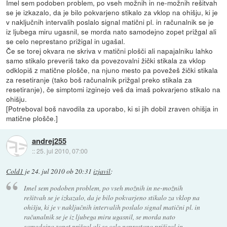
Imel sem podoben problem, po vseh možnih in ne-možnih rešitvah
se je izkazalo, da je bilo pokvarjeno stikalo za vklop na ohišju, ki je
v naključnih intervalih poslalo signal matični pl. in računalnik se je
iz ljubega miru ugasnil, se morda nato samodejno zopet prižgal ali
se celo neprestano prižigal in ugašal.
Če se torej okvara ne skriva v matični plošči ali napajalniku lahko
samo stikalo preveriš tako da povezovalni žički stikala za vklop
odklopiš z matične plošče, na njuno mesto pa povežeš žički stikala
za resetiranje (tako boš računalnik prižgal preko stikala za
resetiranje), če simptomi izginejo veš da imaš pokvarjeno stikalo na
ohišju.
[Potreboval boš navodila za uporabo, ki si jih dobil zraven ohišja in
matične plošče.]
andrej255
::
25. jul 2010, 07:00
Cold1
je
24. jul 2010 ob 20:31
izjavil
:
Imel sem podoben problem, po vseh možnih in ne-možnih
rešitvah se je izkazalo, da je bilo pokvarjeno stikalo za vklop na
ohišju, ki je v naključnih intervalih poslalo signal matični pl. in
računalnik se je iz ljubega miru ugasnil, se morda nato
samodejno zopet prižgal ali se celo neprestano prižigal in