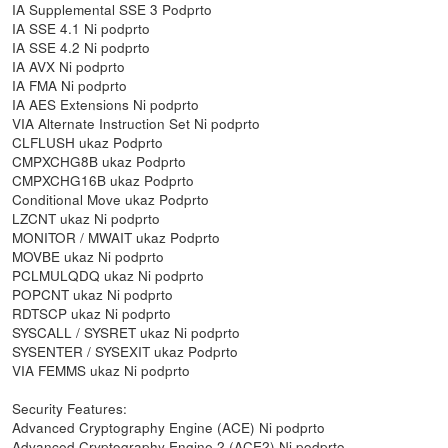
IA Supplemental SSE 3 Podprto
IA SSE 4.1 Ni podprto
IA SSE 4.2 Ni podprto
IA AVX Ni podprto
IA FMA Ni podprto
IA AES Extensions Ni podprto
VIA Alternate Instruction Set Ni podprto
CLFLUSH ukaz Podprto
CMPXCHG8B ukaz Podprto
CMPXCHG16B ukaz Podprto
Conditional Move ukaz Podprto
LZCNT ukaz Ni podprto
MONITOR / MWAIT ukaz Podprto
MOVBE ukaz Ni podprto
PCLMULQDQ ukaz Ni podprto
POPCNT ukaz Ni podprto
RDTSCP ukaz Ni podprto
SYSCALL / SYSRET ukaz Ni podprto
SYSENTER / SYSEXIT ukaz Podprto
VIA FEMMS ukaz Ni podprto
Security Features:
Advanced Cryptography Engine (ACE) Ni podprto
Advanced Cryptography Engine 2 (ACE2) Ni podprto