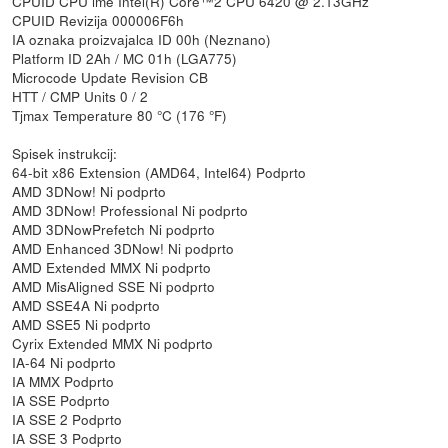
CPUID CPU ime Intel(R) Core™2 CPU 6420 @ 2.13GHz
CPUID Revizija 000006F6h
IA oznaka proizvajalca ID 00h (Neznano)
Platform ID 2Ah / MC 01h (LGA775)
Microcode Update Revision CB
HTT / CMP Units 0 / 2
Tjmax Temperature 80 °C (176 °F)
Spisek instrukcij:
64-bit x86 Extension (AMD64, Intel64) Podprto
AMD 3DNow! Ni podprto
AMD 3DNow! Professional Ni podprto
AMD 3DNowPrefetch Ni podprto
AMD Enhanced 3DNow! Ni podprto
AMD Extended MMX Ni podprto
AMD MisAligned SSE Ni podprto
AMD SSE4A Ni podprto
AMD SSE5 Ni podprto
Cyrix Extended MMX Ni podprto
IA-64 Ni podprto
IA MMX Podprto
IA SSE Podprto
IA SSE 2 Podprto
IA SSE 3 Podprto