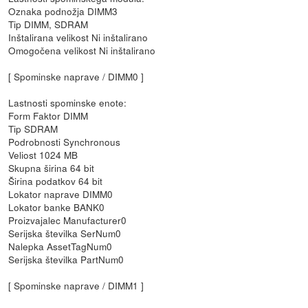
Oznaka podnožja DIMM3
Tip DIMM, SDRAM
Inštalirana velikost Ni inštalirano
Omogočena velikost Ni inštalirano
[ Spominske naprave / DIMM0 ]
Lastnosti spominske enote:
Form Faktor DIMM
Tip SDRAM
Podrobnosti Synchronous
Veliost 1024 MB
Skupna širina 64 bit
Širina podatkov 64 bit
Lokator naprave DIMM0
Lokator banke BANK0
Proizvajalec Manufacturer0
Serijska številka SerNum0
Nalepka AssetTagNum0
Serijska številka PartNum0
[ Spominske naprave / DIMM1 ]