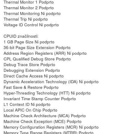
Thermal Monitor 1 Podprto
Thermal Monitor 2 Podprto
Thermal Monitoring Ni podprto
Thermal Trip Ni podprto
Voltage ID Control Ni podprto
CPUID značilnosti:
1 GB Page Size Ni podprto
36-bit Page Size Extension Podprto
Address Region Registers (ARR) Ni podprto
CPL Qualified Debug Store Podprto
Debug Trace Store Podprto
Debugging Extension Podprto
Direct Cache Access Ni podprto
Dynamic Acceleration Technology (IDA) Ni podprto
Fast Save & Restore Podprto
Hyper-Threading Technology (HTT) Ni podprto
Invariant Time Stamp Counter Podprto
L1 Context ID Ni podprto
Local APIC On Chip Podprto
Machine Check Architecture (MCA) Podprto
Machine Check Exception (MCE) Podprto
Memory Configuration Registers (MCR) Ni podprto
Memory Type Range Registers (MTRR) Podprto