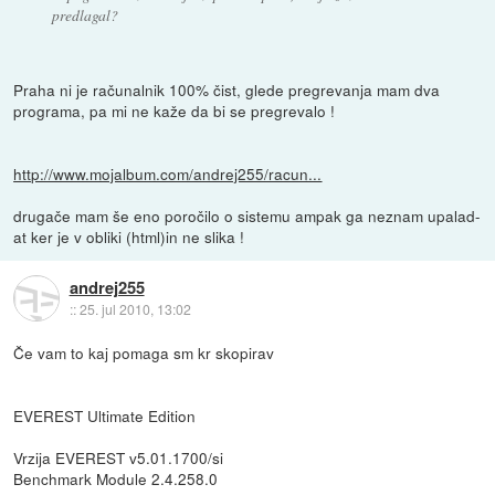
predlagal?
Praha ni je računalnik 100% čist, glede pregrevanja mam dva
programa, pa mi ne kaže da bi se pregrevalo !
http://www.mojalbum.com/andrej255/racun...
drugače mam še eno poročilo o sistemu ampak ga neznam upalad-
at ker je v obliki (html)in ne slika !
andrej255
::
25. jul 2010, 13:02
Če vam to kaj pomaga sm kr skopirav
EVEREST Ultimate Edition
Vrzija EVEREST v5.01.1700/si
Benchmark Module 2.4.258.0