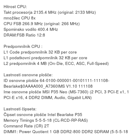
Hitrost CPU:
Takt procesorja 2135.4 MHz (original: 2133 MHz)
množilec CPU 8x
CPU FSB 266.9 MHz (original: 266 MHz)
Spominsko vodilo 400.4 MHz
DRAM:FSB Ratio 12:8
Predpomnilnik CPU :
L1 Code predpomnilnik 32 KB per core
L1 podatkovni predpomnilnik 32 KB per core
L2 predpomnilnik 4 MB (On-Die, ECC, ASC, Full-Speed)
Lastnosti osnovne plošče:
ID osnovne plošče 64-0100-000001-00101111-111108-
Bearlake$0AAAA000_A7360IMS V1.10 111108
Ime osnovne plošče MSI P35 Neo (MS-7360) (2 PCI, 3 PCI-E x1, 1
PCI-E x16, 4 DDR2 DIMM, Audio, Gigabit LAN)
Lastnosti čipseta:
Čipset osnovne plošče Intel Bearlake P35
Memory Timings 5-5-5-18 (CL-RCD-RP-RAS)
Command Rate (CR) 2T
DIMM1: Power Quotient 1 GB DDR2-800 DDR2 SDRAM (5-5-5-18