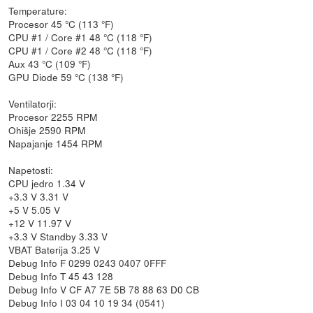
Temperature:
Procesor 45 °C (113 °F)
CPU #1 / Core #1 48 °C (118 °F)
CPU #1 / Core #2 48 °C (118 °F)
Aux 43 °C (109 °F)
GPU Diode 59 °C (138 °F)
Ventilatorji:
Procesor 2255 RPM
Ohišje 2590 RPM
Napajanje 1454 RPM
Napetosti:
CPU jedro 1.34 V
+3.3 V 3.31 V
+5 V 5.05 V
+12 V 11.97 V
+3.3 V Standby 3.33 V
VBAT Baterija 3.25 V
Debug Info F 0299 0243 0407 0FFF
Debug Info T 45 43 128
Debug Info V CF A7 7E 5B 78 88 63 D0 CB
Debug Info I 03 04 10 19 34 (0541)