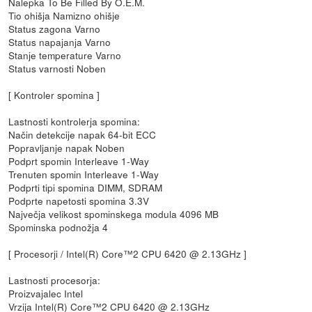
Nalepka To Be Filled By O.E.M.
Tio ohišja Namizno ohišje
Status zagona Varno
Status napajanja Varno
Stanje temperature Varno
Status varnosti Noben
[ Kontroler spomina ]
Lastnosti kontrolerja spomina:
Način detekcije napak 64-bit ECC
Popravljanje napak Noben
Podprt spomin Interleave 1-Way
Trenuten spomin Interleave 1-Way
Podprti tipi spomina DIMM, SDRAM
Podprte napetosti spomina 3.3V
Največja velikost spominskega modula 4096 MB
Spominska podnožja 4
[ Procesorji / Intel(R) Core™2 CPU 6420 @ 2.13GHz ]
Lastnosti procesorja:
Proizvajalec Intel
Vrzija Intel(R) Core™2 CPU 6420 @ 2.13GHz