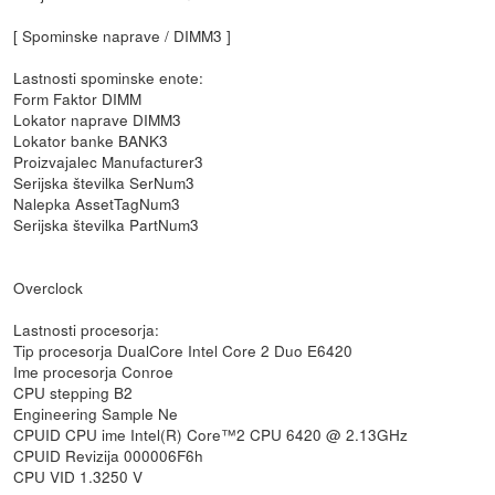
[ Spominske naprave / DIMM3 ]
Lastnosti spominske enote:
Form Faktor DIMM
Lokator naprave DIMM3
Lokator banke BANK3
Proizvajalec Manufacturer3
Serijska številka SerNum3
Nalepka AssetTagNum3
Serijska številka PartNum3
Overclock
Lastnosti procesorja:
Tip procesorja DualCore Intel Core 2 Duo E6420
Ime procesorja Conroe
CPU stepping B2
Engineering Sample Ne
CPUID CPU ime Intel(R) Core™2 CPU 6420 @ 2.13GHz
CPUID Revizija 000006F6h
CPU VID 1.3250 V