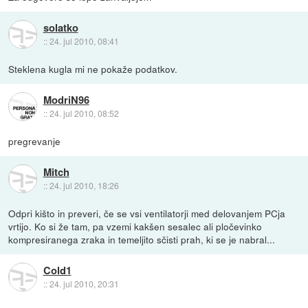
solatko
::
24. jul 2010, 08:41
Steklena kugla mi ne pokaže podatkov.
ModriN96
::
24. jul 2010, 08:52
pregrevanje
Mitch
::
24. jul 2010, 18:26
Odpri kišto in preveri, če se vsi ventilatorji med delovanjem PCja
vrtijo. Ko si že tam, pa vzemi kakšen sesalec ali pločevinko
kompresiranega zraka in temeljito sčisti prah, ki se je nabral...
Cold1
::
24. jul 2010, 20:31