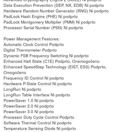
Data Execution Prevention (DEP, NX, EDB) Ni podprto
Hardware Random Number Generator (RNG) Ni podprto
PadLock Hash Engine (PHE) Ni podprto
PadLock Montgomery Multiplier (PMM) Ni podprto
Processor Serial Number (PSN) Ni podprto
Power Management Features:
Automatic Clock Control Podprto
Digital Thermometer Podprto
Dynamic FSB Frequency Switching Ni podprto
Enhanced Halt State (C1E) Podprto, Onemogočeno
Enhanced SpeedStep Technology (EIST, ESS) Podprto,
Omogočeno
Frequency ID Control Ni podprto
Hardware P-State Control Ni podprto
LongRun Ni podprto
LongRun Table Interface Ni podprto
PowerSaver 1.0 Ni podprto
PowerSaver 2.0 Ni podprto
PowerSaver 3.0 Ni podprto
Processor Duty Cycle Control Podprto
Software Thermal Control Ni podprto
Temperature Sensing Diode Ni podprto