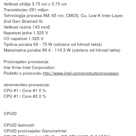
Velikost ohišja 3.75 cm x 3.75 cm
Transistorjev 291 miljon
Tehnologija procesa 8M, 65 nm, CMOS, Cu, Low-K Inter-Layer,
2nd Gen Strained Si
Velikost rezine 143 mm2
Napetost jedra 1.325 V
I/O napetost 1.325 V
Tipična poraba 65 - 75 W (odvisno od hitrosti takta)
Maksimalna poraba 99.4 - 119.3 W (odvisno od hitrosti takta)
Proizvajalec procesorja:
Ime firme Intel Corporation
Podatki o proizvodu
http://www.intel.com/products/processor
obremenitev procesorja:
CPU #1 / Core #1 0 %
CPU #1 / Core #2 0 %
CPUID
CPUID lastnosti:
CPUID proizvajalec GenuineIntel