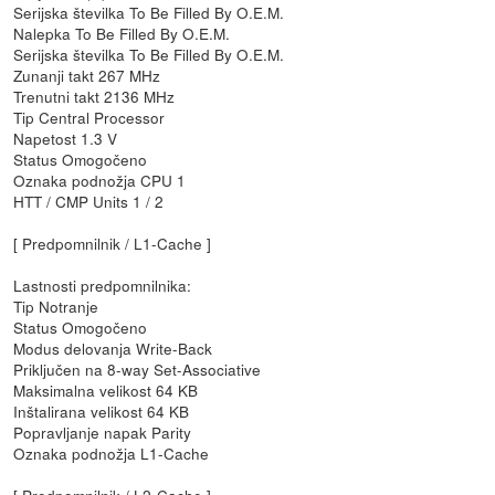
Serijska številka To Be Filled By O.E.M.
Nalepka To Be Filled By O.E.M.
Serijska številka To Be Filled By O.E.M.
Zunanji takt 267 MHz
Trenutni takt 2136 MHz
Tip Central Processor
Napetost 1.3 V
Status Omogočeno
Oznaka podnožja CPU 1
HTT / CMP Units 1 / 2
[ Predpomnilnik / L1-Cache ]
Lastnosti predpomnilnika:
Tip Notranje
Status Omogočeno
Modus delovanja Write-Back
Priključen na 8-way Set-Associative
Maksimalna velikost 64 KB
Inštalirana velikost 64 KB
Popravljanje napak Parity
Oznaka podnožja L1-Cache