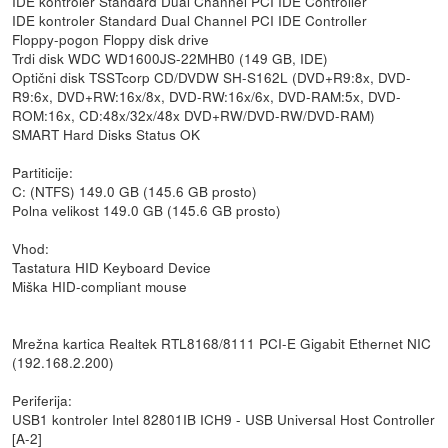
IDE kontroler Standard Dual Channel PCI IDE Controller
IDE kontroler Standard Dual Channel PCI IDE Controller
Floppy-pogon Floppy disk drive
Trdi disk WDC WD1600JS-22MHB0 (149 GB, IDE)
Optični disk TSSTcorp CD/DVDW SH-S162L (DVD+R9:8x, DVD-
R9:6x, DVD+RW:16x/8x, DVD-RW:16x/6x, DVD-RAM:5x, DVD-
ROM:16x, CD:48x/32x/48x DVD+RW/DVD-RW/DVD-RAM)
SMART Hard Disks Status OK
Partiticije:
C: (NTFS) 149.0 GB (145.6 GB prosto)
Polna velikost 149.0 GB (145.6 GB prosto)
Vhod:
Tastatura HID Keyboard Device
Miška HID-compliant mouse
Mrežna kartica Realtek RTL8168/8111 PCI-E Gigabit Ethernet NIC
(192.168.2.200)
Periferija:
USB1 kontroler Intel 82801IB ICH9 - USB Universal Host Controller
[A-2]