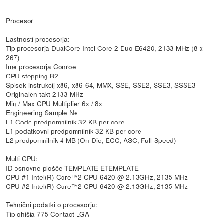
Procesor
Lastnosti procesorja:
Tip procesorja DualCore Intel Core 2 Duo E6420, 2133 MHz (8 x
267)
Ime procesorja Conroe
CPU stepping B2
Spisek instrukcij x86, x86-64, MMX, SSE, SSE2, SSE3, SSSE3
Originalen takt 2133 MHz
Min / Max CPU Multiplier 6x / 8x
Engineering Sample Ne
L1 Code predpomnilnik 32 KB per core
L1 podatkovni predpomnilnik 32 KB per core
L2 predpomnilnik 4 MB (On-Die, ECC, ASC, Full-Speed)
Multi CPU:
ID osnovne plošče TEMPLATE ETEMPLATE
CPU #1 Intel(R) Core™2 CPU 6420 @ 2.13GHz, 2135 MHz
CPU #2 Intel(R) Core™2 CPU 6420 @ 2.13GHz, 2135 MHz
Tehnični podatki o procesorju:
Tip ohišja 775 Contact LGA