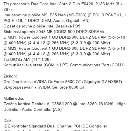
Tip procesorja DualCore Intel Core 2 Duo E6420, 2133 MHz (8 x
267)
Ime osnovne plošče MSI P35 Neo (MS-7360) (2 PCI, 3 PCI-E x1, 1
PCI-E x16, 4 DDR2 DIMM, Audio, Gigabit LAN)
Čipset osnovne plošče Intel Bearlake P35
Sistemski spomin 2048 MB (DDR2-800 DDR2 SDRAM)
DIMM1: Power Quotient 1 GB DDR2-800 DDR2 SDRAM (5-5-5-18
@ 400 MHz) (4-4-4-12 @ 266 MHz) (3-3-3-9 @ 200 MHz)
DIMM3: Power Quotient 1 GB DDR2-800 DDR2 SDRAM (5-5-5-18
@ 400 MHz) (4-4-4-12 @ 266 MHz) (3-3-3-9 @ 200 MHz)
Tip BIOSa AMI (11/11/08)
Komunikacijska vrata (COM in LPT) Communications Port (COM1)
Zaslon:
Grafična kartica nVIDIA GeForce 8600 GT (Gigabyte GV-NX86T)
3D-pospeševalnik nVIDIA GeForce 8600 GT
Multimedia:
Zvočna kartica Realtek ALC888/1200 @ Intel 82801IB ICH9 - High
Definition Audio Controller [A-2]
Diski:
IDE kontroler Standard Dual Channel PCI IDE Controller