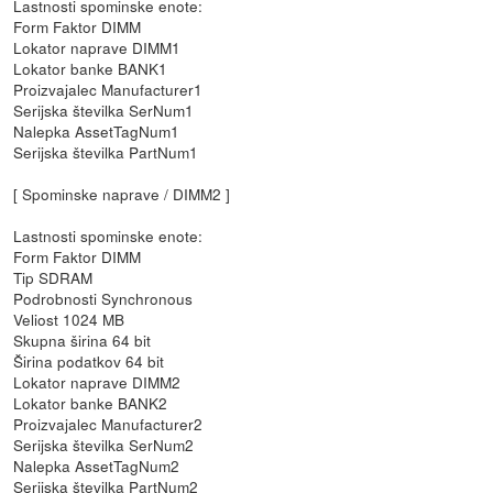
Lastnosti spominske enote:
Form Faktor DIMM
Lokator naprave DIMM1
Lokator banke BANK1
Proizvajalec Manufacturer1
Serijska številka SerNum1
Nalepka AssetTagNum1
Serijska številka PartNum1
[ Spominske naprave / DIMM2 ]
Lastnosti spominske enote:
Form Faktor DIMM
Tip SDRAM
Podrobnosti Synchronous
Veliost 1024 MB
Skupna širina 64 bit
Širina podatkov 64 bit
Lokator naprave DIMM2
Lokator banke BANK2
Proizvajalec Manufacturer2
Serijska številka SerNum2
Nalepka AssetTagNum2
Serijska številka PartNum2