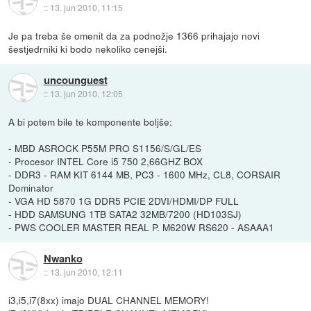
::
13. jun 2010, 11:15
Je pa treba še omenit da za podnožje 1366 prihajajo novi
šestjedrniki ki bodo nekoliko cenejši.
uncounguest
::
13. jun 2010, 12:05
A bi potem bile te komponente boljše:
- MBD ASROCK P55M PRO S1156/S/GL/ES
- Procesor INTEL Core i5 750 2,66GHZ BOX
- DDR3 - RAM KIT 6144 MB, PC3 - 1600 MHz, CL8, CORSAIR
Dominator
- VGA HD 5870 1G DDR5 PCIE 2DVI/HDMI/DP FULL
- HDD SAMSUNG 1TB SATA2 32MB/7200 (HD103SJ)
- PWS COOLER MASTER REAL P. M620W RS620 - ASAAA1
Nwanko
::
13. jun 2010, 12:11
i3,i5,i7(8xx) imajo DUAL CHANNEL MEMORY!