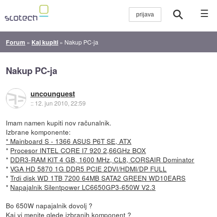
☰
Forum
»
Kaj kupiti
»
Nakup PC-ja
Nakup PC-ja
uncounguest
::
12. jun 2010, 22:59
Imam namen kupiti nov računalnik.
Izbrane komponente:
* Mainboard S - 1366 ASUS P6T SE, ATX
*
Procesor INTEL CORE I7 920 2,66GHz BOX
*
DDR3-RAM KIT 4 GB, 1600 MHz, CL8, CORSAIR Dominator
*
VGA HD 5870 1G DDR5 PCIE 2DVI/HDMI/DP FULL
*
Trdi disk WD 1TB 7200 64MB SATA2 GREEN WD10EARS
*
Napajalnik Silentpower LC6650GP3-650W V2.3
Bo 650W napajalnik dovolj ?
Kaj vi menite glede izbranih komponent ?