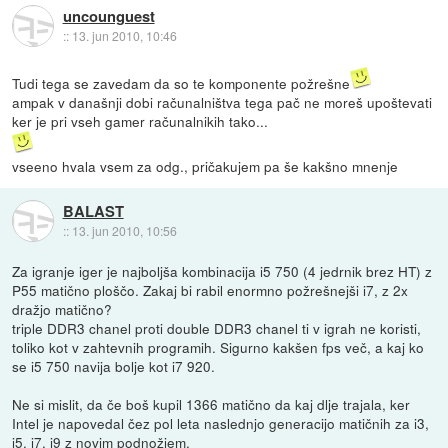
uncounguest
::
13. jun 2010, 10:46
Tudi tega se zavedam da so te komponente požrešne
ampak v današnji dobi računalništva tega pač ne moreš upoštevati
ker je pri vseh gamer računalnikih tako...
vseeno hvala vsem za odg., pričakujem pa še kakšno mnenje
BALAST
::
13. jun 2010, 10:56
Za igranje iger je najboljša kombinacija i5 750 (4 jedrnik brez HT) z
P55 matično ploščo. Zakaj bi rabil enormno požrešnejši i7, z 2x
dražjo matično?
triple DDR3 chanel proti double DDR3 chanel ti v igrah ne koristi,
toliko kot v zahtevnih programih. Sigurno kakšen fps več, a kaj ko
se i5 750 navija bolje kot i7 920.
Ne si mislit, da če boš kupil 1366 matično da kaj dlje trajala, ker
Intel je napovedal čez pol leta naslednjo generacijo matičnih za i3,
i5, i7, i9 z novim podnožjem.