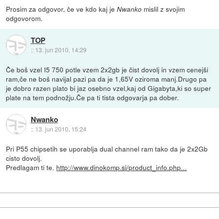
Prosim za odgovor, če ve kdo kaj je
mislil z svojim
Nwanko
odgovorom.
TOP
::
13. jun 2010, 14:29
Če boš vzel I5 750 potle vzem 2x2gb je čist dovolj in vzem cenejši
ram,če ne boš navijal pazi pa da je 1,65V oziroma manj.Drugo pa
je dobro razen plato bi jaz osebno vzel,kaj od Gigabyta,ki so super
plate na tem podnožju.Če pa ti tista odgovarja pa dober.
Nwanko
::
13. jun 2010, 15:24
Pri P55 chipsetih se uporablja dual channel ram tako da je 2x2Gb
cisto dovolj.
Predlagam ti te.
http://www.dinokomp.si/product_info.php...