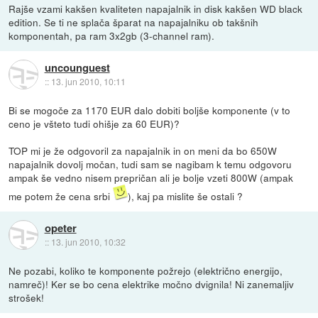
Rajše vzami kakšen kvaliteten napajalnik in disk kakšen WD black
edition. Se ti ne splača šparat na napajalniku ob takšnih
komponentah, pa ram 3x2gb (3-channel ram).
uncounguest
::
13. jun 2010, 10:11
Bi se mogoče za 1170 EUR dalo dobiti boljše komponente (v to
ceno je všteto tudi ohišje za 60 EUR)?
TOP mi je že odgovoril za napajalnik in on meni da bo 650W
napajalnik dovolj močan, tudi sam se nagibam k temu odgovoru
ampak še vedno nisem prepričan ali je bolje vzeti 800W (ampak
me potem že cena srbi
), kaj pa mislite še ostali ?
opeter
::
13. jun 2010, 10:32
Ne pozabi, koliko te komponente požrejo (električno energijo,
namreč)! Ker se bo cena elektrike močno dvignila! Ni zanemaljiv
strošek!