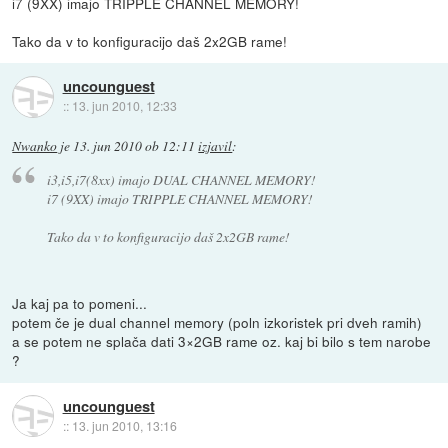
i7 (9XX) imajo TRIPPLE CHANNEL MEMORY!
Tako da v to konfiguracijo daš 2x2GB rame!
uncounguest
::
13. jun 2010, 12:33
Nwanko
je
13. jun 2010 ob 12:11
izjavil
:
i3,i5,i7(8xx) imajo DUAL CHANNEL MEMORY!
i7 (9XX) imajo TRIPPLE CHANNEL MEMORY!
Tako da v to konfiguracijo daš 2x2GB rame!
Ja kaj pa to pomeni...
potem če je dual channel memory (poln izkoristek pri dveh ramih)
a se potem ne splača dati 3×2GB rame oz. kaj bi bilo s tem narobe
?
uncounguest
::
13. jun 2010, 13:16