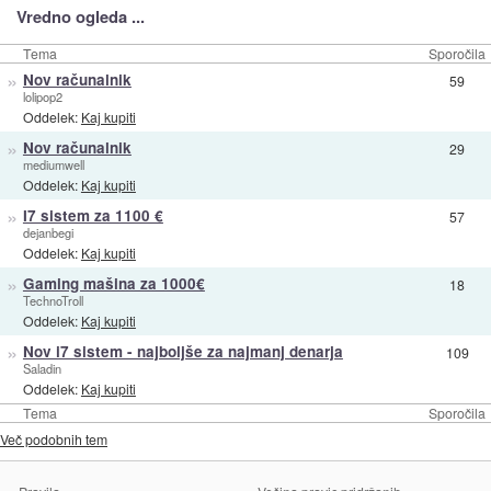
Vredno ogleda ...
Tema
Sporočila
»
Nov računalnik
59
lolipop2
Oddelek:
Kaj kupiti
»
Nov računalnik
29
mediumwell
Oddelek:
Kaj kupiti
»
I7 sistem za 1100 €
57
dejanbegi
Oddelek:
Kaj kupiti
»
Gaming mašina za 1000€
18
TechnoTroll
Oddelek:
Kaj kupiti
»
Nov i7 sistem - najboljše za najmanj denarja
109
Saladin
Oddelek:
Kaj kupiti
Tema
Sporočila
Več podobnih tem