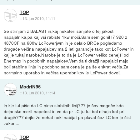
TOP
::
13. jun 2010, 11:11
Se strinjam z BALAST in,kaj nekateri sanjate o tej jakosti
napajalnika,pa kaj vsi rabiste 1kw moči.Sam sem gonil I7 920 z
4870CF na 600w LcPowerjwm in je delalo BP.Če pogledamo
drugače večina napajalcev ma 2 leti garancije tako kot LcPower in
kaj je tukaj narobe.Narobe je to da je LcPower veliko cenejši od
Enermax in podobnih napajalcev.Vem da ti dražji napajalci majo
bolj stabilne linje in podobno sam cena je pa še enkrat večja.Za
normalno uporabo in večina uporabnikov je LcPower dovolj.
ModriN96
::
13. jun 2010, 11:14
in kje tut piše da LC nima stabilnih linij??? je šov mogoče kdo
dejansko merit napetost in ve da pr LC-ju ful bol nihajo kot pri
drugih??? dejte že nehat neki nabijat pa pluvat čez LC ker je čist
zakon...
TOP