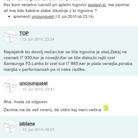
Ker bom verjetno naročil pri spletni trgovini
sestavi.si
, me zanima
ali ima kdo kakšne slabe izkušnje z to trgovino ?
spremenil:
uncounguest
(
12. jun 2010 ob 23:14
)
TOP
::
12. jun 2010, 23:34
Napajalnik bo dovolj močan,kar se tiče trgovine je okej.Zakaj ne
vzameš I7 930,ker je novejši.Kar se tiče diska,bi rajši vzel
Samsunga F3.Lahko bi vzel tud I7 860,ker je plata cenejša,poraba
manjša v performansah pa ni neke razlike.
uncounguest
::
12. jun 2010, 23:41
Aha, hvala za odgovor.
Zanima me še več mnenj, da vidim kaj meni večina
.
jablana
::
13. jun 2010, 00:01