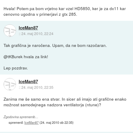
Hvala! Potem pa bom vrjetno kar vzel HD5850, ker je za dx11 kar
cenovno ugodna v primerjavi z gtx 285.
IceMan87
::
24. maj 2010, 22:24
Tak grafična je naročena. Upam, da ne bom razočaran.
@tKBurek hvala za link!
Lep pozdrav.
IceMan87
::
24. maj 2010, 22:35
Zanima me še samo ena stvar. In sicer ali imajo ati grafične enako
možnost samodejnega nadzora ventilatorja (ntune)?
Zgodovina sprememb…
spremenil:
IceMan87
(
24. maj 2010 ob 22:35
)