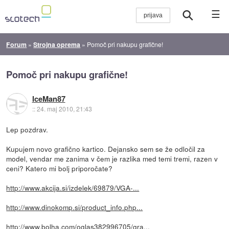
☰
Forum
»
Strojna oprema
»
Pomoč pri nakupu grafične!
Pomoč pri nakupu grafične!
IceMan87
::
24. maj 2010, 21:43
Lep pozdrav.
Kupujem novo grafično kartico. Dejansko sem se že odločil za
model, vendar me zanima v čem je razlika med temi tremi, razen v
ceni? Katero mi bolj priporočate?
http://www.akcija.si/izdelek/69879/VGA-...
http://www.dinokomp.si/product_info.php...
http://www.bolha.com/oglas382996705/gra...