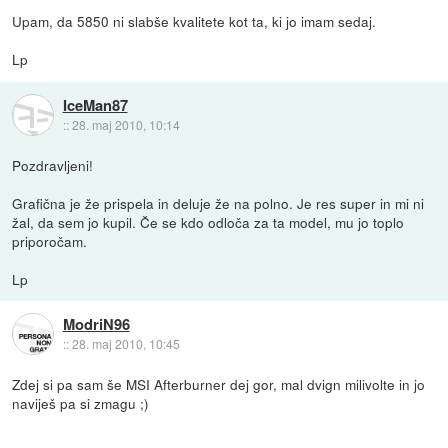
Upam, da 5850 ni slabše kvalitete kot ta, ki jo imam sedaj.
Lp
IceMan87
::
28. maj 2010, 10:14
Pozdravljeni!
Grafična je že prispela in deluje že na polno. Je res super in mi ni
žal, da sem jo kupil. Če se kdo odloča za ta model, mu jo toplo
priporočam.
Lp
ModriN96
::
28. maj 2010, 10:45
Zdej si pa sam še MSI Afterburner dej gor, mal dvign milivolte in jo
naviješ pa si zmagu ;)