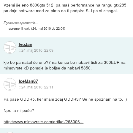
Vzemi še eno 8800gts 512, pa maš performance na rangu gtx285,
pa dajn software mod za plato da ti podpira SLI pa si zmagal.
Zgodovina sprememb…
spremenil:
galu
(
24. maj 2010 ob 22:04
)
IvoJan
::
24. maj 2010, 22:09
kje bo pa našel še eno?? na koncu bo nabavil tisti za 300EUR na
mimovrste xD pomoje je boljse da nabavi 5850.
IceMan87
::
24. maj 2010, 22:11
Pa paše GDDR5, ker imam zdaj GDDR3? Se ne spoznam na to. ;)
Npr. ta mi paše?
http://www.mimovrste.com/artikel/263006...