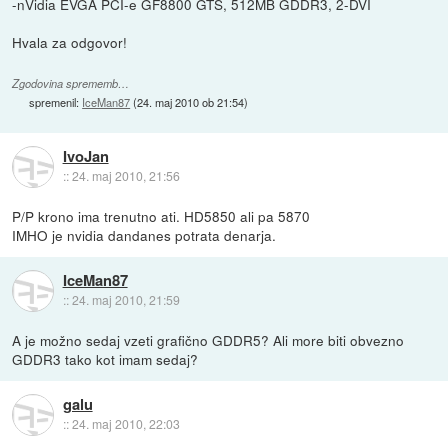
-nVidia EVGA PCI-e GF8800 GTS, 512MB GDDR3, 2-DVI
Hvala za odgovor!
Zgodovina sprememb…
spremenil:
IceMan87
(
24. maj 2010 ob 21:54
)
IvoJan
::
24. maj 2010, 21:56
P/P krono ima trenutno ati. HD5850 ali pa 5870
IMHO je nvidia dandanes potrata denarja.
IceMan87
::
24. maj 2010, 21:59
A je možno sedaj vzeti grafično GDDR5? Ali more biti obvezno
GDDR3 tako kot imam sedaj?
galu
::
24. maj 2010, 22:03