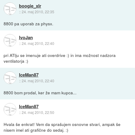
boogie_xlr
::
24. maj 2010, 22:35
8800 pa uporab za physx.
IvoJan
::
24. maj 2010, 22:40
pri ATIju se imenuje ati overdrive :) in ima možnost nadzora
ventilatorja :)
IceMan87
::
24. maj 2010, 22:40
8800 bom prodal, ker že mam kupca...
IceMan87
::
24. maj 2010, 22:50
Hvala še enkrat! Vem da sprašujem osnovne stvari, ampak še
nisem imel ati grafične do sedaj. :)