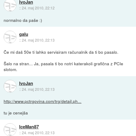
IvoJan
::
24. maj 2010, 22:12
normalno da paše :)
galu
::
24. maj 2010, 22:13
Če mi daš 50e ti lahko servisiram računalnik da ti bo pasalo.
Šalo na stran... Ja, pasala ti bo notri katerakoli grafična z PCIe
slotom.
IvoJan
::
24. maj 2010, 22:13
http://www.pctrgovina.com/trg/detajl.ph...
tu je cenejša
IceMan87
::
24. maj 2010, 22:13