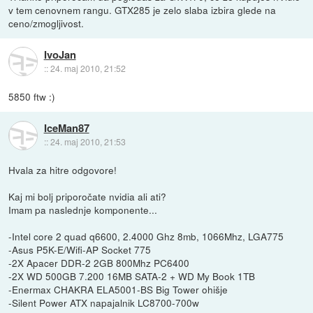
v tem cenovnem rangu. GTX285 je zelo slaba izbira glede na
ceno/zmogljivost.
IvoJan
::
24. maj 2010, 21:52
5850 ftw :)
IceMan87
::
24. maj 2010, 21:53
Hvala za hitre odgovore!
Kaj mi bolj priporočate nvidia ali ati?
Imam pa naslednje komponente...
-Intel core 2 quad q6600, 2.4000 Ghz 8mb, 1066Mhz, LGA775
-Asus P5K-E/Wifi-AP Socket 775
-2X Apacer DDR-2 2GB 800Mhz PC6400
-2X WD 500GB 7.200 16MB SATA-2 + WD My Book 1TB
-Enermax CHAKRA ELA5001-BS Big Tower ohišje
-Silent Power ATX napajalnik LC8700-700w