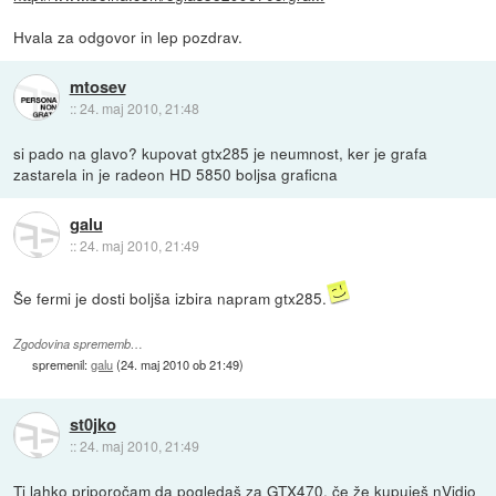
Hvala za odgovor in lep pozdrav.
mtosev
::
24. maj 2010, 21:48
si pado na glavo? kupovat gtx285 je neumnost, ker je grafa
zastarela in je radeon HD 5850 boljsa graficna
galu
::
24. maj 2010, 21:49
Še fermi je dosti boljša izbira napram gtx285.
Zgodovina sprememb…
spremenil:
galu
(
24. maj 2010 ob 21:49
)
st0jko
::
24. maj 2010, 21:49
Ti lahko priporočam da pogledaš za GTX470, če že kupuješ nVidio