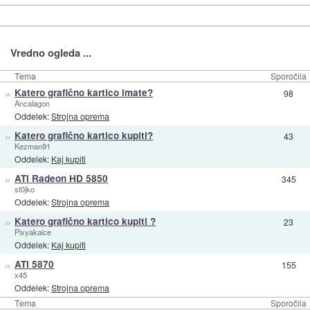
Vredno ogleda ...
Tema
Sporočila
»
Katero grafično kartico imate?
98
Ancalagon
Oddelek:
Strojna oprema
»
Katero grafično kartico kupiti?
43
Kezman91
Oddelek:
Kaj kupiti
»
ATI Radeon HD 5850
345
st0jko
Oddelek:
Strojna oprema
»
Katero grafično kartico kupiti ?
23
Pixyakaice
Oddelek:
Kaj kupiti
»
ATI 5870
155
x45
Oddelek:
Strojna oprema
Tema
Sporočila