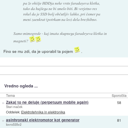
pa že ohišje HDDja neke vrste faradayeva kletka,
tako da hujšega ne bi smelo biti. Bi verjetno res
rekel da je SSD bolj občutljiv lahko, pri čemer pa
meni zaenkrat (potrkam na les) dela brezhibno.
Samo mimogrede - kaj imata skupnega faradeyeva kletka in
magneti?
Fino se mu zdi, da je uporabil ta pojem
.
Vredno ogleda ...
Tema
Sporočila
»
Zakaj to ne deluje (perpetuum mobile again)
58
Stari maček
Oddelek:
Elektrotehnika in elektronika
»
asinhronski elektromotor kot generator
81
lovro535v2