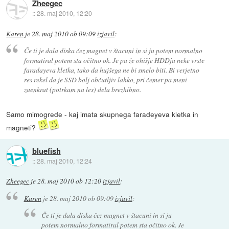
Zheegec
::
28. maj 2010, 12:20
Karen
je
28. maj 2010 ob 09:09
izjavil
:
Če ti je dala diska čez magnet v štacuni in si ju potem normalno
formatiral potem sta očitno ok. Je pa že ohišje HDDja neke vrste
faradayeva kletka, tako da hujšega ne bi smelo biti. Bi verjetno
res rekel da je SSD bolj občutljiv lahko, pri čemer pa meni
zaenkrat (potrkam na les) dela brezhibno.
Samo mimogrede - kaj imata skupnega faradeyeva kletka in
magneti?
bluefish
::
28. maj 2010, 12:24
Zheegec
je
28. maj 2010 ob 12:20
izjavil
:
Karen
je
28. maj 2010 ob 09:09
izjavil
:
Če ti je dala diska čez magnet v štacuni in si ju
potem normalno formatiral potem sta očitno ok. Je