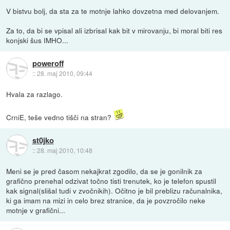
V bistvu bolj, da sta za te motnje lahko dovzetna med delovanjem.
Za to, da bi se vpisal ali izbrisal kak bit v mirovanju, bi moral biti res
konjski šus IMHO...
poweroff
::
28. maj 2010, 09:44
Hvala za razlago.
CrniE, teše vedno tišči na stran?
st0jko
::
28. maj 2010, 10:48
Meni se je pred časom nekajkrat zgodilo, da se je gonilnik za
grafično prenehal odzivat točno tisti trenutek, ko je telefon spustil
kak signal(slišal tudi v zvočnikih). Očitno je bil preblizu računalnika,
ki ga imam na mizi in celo brez stranice, da je povzročilo neke
motnje v grafični...