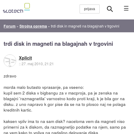
☰
Forum
»
Strojna oprema
»
trdi disk in magneti na blagajnah v trgovini
trdi disk in magneti na blagajnah v trgovini
Xplicit
::
27. maj 2010, 21:21
zdravo
morda malo butasto vprasanje, pa vseeno:
kupil sem 2 diska v bigbangu za v macproja, pa je zenska na
blagajni 'razmagnetila' varnostno kodo proti kraji, k je bila gor na
disku. z uno napravo k gor pise da se na to plosco naj ne polaga
kreditnih kartic.
kaksen vpliv ima to na sam disk? naceloma vem da magneti niso
primerni za k diskom, da razmagnetijo podatke na njem, samo pa
ne vem kako to vpliva na nadaljno delovanje diska.