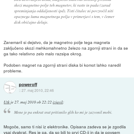
skozi magnetno polje teh magnetov, ki raste in pada (zarad
spreminjanja oddaljenosti ipd). Tisti čitalec ni povzročil niti
opaznega šuma magnetnega polja v primerjavi s tem, v čemer
disk običajno deluje.
Zanemaril si dejstvo, da je magnetno polje tega magneta
zaključeno skozi mehkomahnetno železo na zgornji strani in da se
ga tako relativno zelo malo razsipa okrog.
Podoben magnet na zgornji strani diska bi komot lahko naredil
probleme.
poweroff
::
27. maj 2010, 22:46
Utk
je
27. maj 2010 ob 22:22
izjavil
:
Mene je pa enkrat srat pritisnilo glih ko mi je zazvonil mobi.
Mogoče, samo ti nisi iz elektronike. Opisana zadeva se je zgodila
vsaj dvakrat. Res je pa, da so bili to prvi CD-ji in da je povsem