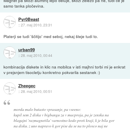
Magnet pa skozi aluminij lepo deluje, skozi železo pa ne, tudi če je
samo tanka pločevina.
Pyr0Beast
::
27. maj 2010, 23:31
Platerji se tudi 'ščitijo' med seboj, nekaj šteje tudi to.
urban99
::
28. maj 2010, 00:44
kombinacija diskete in klic na mobilca v isti majhni torbi mi je enkrat
v prejsnjem tisocletju konkretno pokvarila sestanek :)
Zheegec
::
28. maj 2010, 00:51
morda malo butasto vprasanje, pa vseeno:
kupil sem 2 diska v bigbangu za v macproja, pa je zenska na
blagajni 'razmagnetila' varnostno kodo proti kraji, k je bila gor
na disku. z uno napravo k gor pise da se na to plosco naj ne