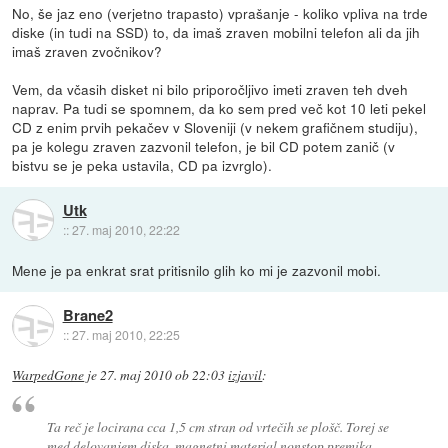
No, še jaz eno (verjetno trapasto) vprašanje - koliko vpliva na trde
diske (in tudi na SSD) to, da imaš zraven mobilni telefon ali da jih
imaš zraven zvočnikov?
Vem, da včasih disket ni bilo priporočljivo imeti zraven teh dveh
naprav. Pa tudi se spomnem, da ko sem pred več kot 10 leti pekel
CD z enim prvih pekačev v Sloveniji (v nekem grafičnem studiju),
pa je kolegu zraven zazvonil telefon, je bil CD potem zanič (v
bistvu se je peka ustavila, CD pa izvrglo).
Utk
::
27. maj 2010, 22:22
Mene je pa enkrat srat pritisnilo glih ko mi je zazvonil mobi.
Brane2
::
27. maj 2010, 22:25
WarpedGone
je
27. maj 2010 ob 22:03
izjavil
:
Ta reč je locirana cca 1,5 cm stran od vrtečih se plošč. Torej se
med delovanjem diska, magnetni material nonstop premika