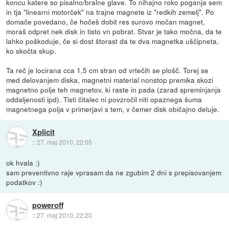
koncu katere so pisalno/bralne glave. To nihajno roko poganja sem
in tja "linearni motorček" na trajne magnete iz "redkih zemelj". Po
domače povedano, če hočeš dobit res surovo močan magnet,
moraš odpret nek disk in tisto vn pobrat. Stvar je tako močna, da te
lahko poškoduje, če si dost štorast da te dva magnetka uščipneta,
ko skočta skup.
Ta reč je locirana cca 1,5 cm stran od vrtečih se plošč. Torej se
med delovanjem diska, magnetni material nonstop premika skozi
magnetno polje teh magnetov, ki raste in pada (zarad spreminjanja
oddaljenosti ipd). Tisti čitalec ni povzročil niti opaznega šuma
magnetnega polja v primerjavi s tem, v čemer disk običajno deluje.
Xplicit
::
27. maj 2010, 22:05
ok hvala :)
sam preventivno raje vprasam da ne zgubim 2 dni s prepisovanjem
podatkov :)
poweroff
::
27. maj 2010, 22:20