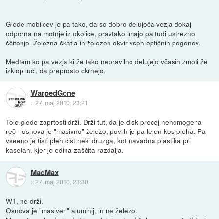
Glede mobilcev je pa tako, da so dobro delujoča vezja dokaj
odporna na motnje iz okolice, pravtako imajo pa tudi ustrezno
ščitenje. Železna škatla in železen okvir vseh optičnih pogonov.
Medtem ko pa vezja ki že tako nepravilno delujejo včasih zmoti že
izklop luči, da preprosto ckrnejo.
WarpedGone
::
27. maj 2010, 23:21
Tole glede zaprtosti drži. Drži tut, da je disk precej nehomogena
reč - osnova je "masivno" železo, povrh je pa le en kos pleha. Pa
vseeno je tisti pleh čist neki druzga, kot navadna plastika pri
kasetah, kjer je edina zaščita razdalja.
MadMax
::
27. maj 2010, 23:30
W1, ne drži.
Osnova je "masiven" aluminij, in ne železo.