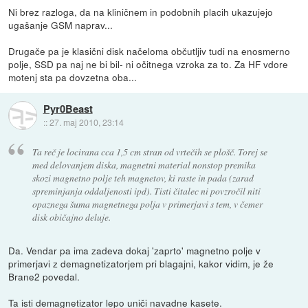
Ni brez razloga, da na kliničnem in podobnih placih ukazujejo
ugašanje GSM naprav...
Drugače pa je klasični disk načeloma občutljiv tudi na enosmerno
polje, SSD pa naj ne bi bil- ni očitnega vzroka za to. Za HF vdore
motenj sta pa dovzetna oba...
Pyr0Beast
::
27. maj 2010, 23:14
Ta reč je locirana cca 1,5 cm stran od vrtečih se plošč. Torej se
med delovanjem diska, magnetni material nonstop premika
skozi magnetno polje teh magnetov, ki raste in pada (zarad
spreminjanja oddaljenosti ipd). Tisti čitalec ni povzročil niti
opaznega šuma magnetnega polja v primerjavi s tem, v čemer
disk običajno deluje.
Da. Vendar pa ima zadeva dokaj 'zaprto' magnetno polje v
primerjavi z demagnetizatorjem pri blagajni, kakor vidim, je že
Brane2 povedal.
Ta isti demagnetizator lepo uniči navadne kasete.