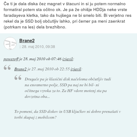
Če ti je dala diska čez magnet v štacuni in si ju potem normalno
formatiral potem sta očitno ok. Je pa že ohišje HDDja neke vrste
faradayeva kletka, tako da hujšega ne bi smelo biti. Bi verjetno res
rekel da je SSD bolj občutljiv lahko, pri čemer pa meni zaenkrat
(potrkam na les) dela brezhibno.
Brane2
::
28. maj 2010, 09:38
poweroff
je
28. maj 2010 ob 07:46
izjavil
:
Brane2
je
27. maj 2010 ob 22:55
izjavil
:
Drugače pa je klasični disk načeloma občutljiv tudi
na enosmerno polje, SSD pa naj ne bi bil- ni
očitnega vzroka za to. Za HF vdore motenj sta pa
dovzetna oba...
To pomeni, da SSD diskov in USB ključkov ni dobro prenašati v
torbi skupaj z mobilcem?