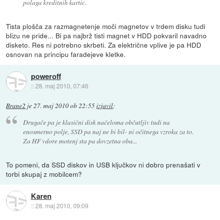
polaga kreditnih kartic.
Tista plošča za razmagnetenje moči magnetov v trdem disku tudi
blizu ne pride... Bi pa najbrž tisti magnet v HDD pokvaril navadno
disketo. Res ni potrebno skrbeti. Za električne vplive je pa HDD
osnovan na principu faradejeve kletke.
poweroff
::
28. maj 2010, 07:46
Brane2
je
27. maj 2010 ob 22:55
izjavil
:
Drugače pa je klasični disk načeloma občutljiv tudi na
enosmerno polje, SSD pa naj ne bi bil- ni očitnega vzroka za to.
Za HF vdore motenj sta pa dovzetna oba...
To pomeni, da SSD diskov in USB ključkov ni dobro prenašati v
torbi skupaj z mobilcem?
Karen
::
28. maj 2010, 09:09