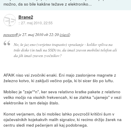
možno, da so bile kakšne težave z elektroniko...
Brane2
::
27. maj 2010, 22:55
poweroff
je
27. maj 2010 ob 22:20
izjavil
:
No, še jaz eno (verjetno trapasto) vprašanje - koliko vpliva na
trde diske (in tudi na SSD) to, da imaš zraven mobilni telefon ali
da jih imaš zraven zvočnikov?
AFAIK niso vsi zvočniki enaki. Eni majo zaslonjene magnete z
železno kotvo, ki zaključi večino polja, ki bi sicer šlo po luftu.
Mobilec je "zaje**n", ker seva relativno kratke pakete z relativno
veliko močjo na visokih frekvencah, ki se zlahka "ujamejo" v vezi
elektronike in tam delajo štalo.
Komot verjamem, da bi mobilec lahko povzročil kritični šum v
ojačevalnikih kojekakvih malih signalov, ki recimo držijo žarek na
centru sledi med pečenjem ali kaj podobnega.