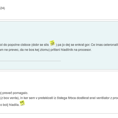
:24
)
ol do popolne cistoce (dobr se slis
) pa jo dej se enkrat gor. Ce imas celerona
m ne prevec, da ne bos kej zlomu) pritisni hladilnik na procesor.
 kej preveč pomagalo.
 (z box venta), in ker sem v preteklosti iz čistega firbca dostikrat snel ventilator z pro
o bolj hladila.