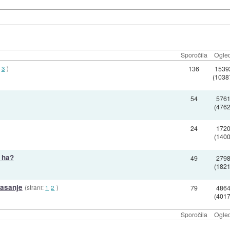
Sporočila
Ogled
3
)
136
1539
(1038
54
576
(4762
24
172
(1400
 ha?
49
279
(1821
asanje
(strani:
1
2
)
79
486
(4017
Sporočila
Ogled