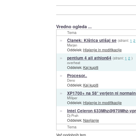
Vredno ogleda ...
Tema
»
Članek: Kištica utišaj se
(strani:
1
2
Marjan
Oddelek:
Hlajenje in modifikacije
»
pentium 4 ali athlon64
(strani:
1
2
)
overheat
Oddelek:
Kaj kupiti
»
Procesor..
Deno
Oddelek:
Kaj kupiti
»
XP1700+ na 58° verjetn ni normaln
MViper
Oddelek:
Hlajenje in modifikacije
»
Intel Celeron 633Mhz@970Mhz-vpr
Dj-Prah
Oddelek:
Navijanje
Tema
Več podobnih tem