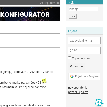
Išči:
Zadnje novice
Prijava
Zapomni si me
čigumiju), pride 32° C, zaženem v sandri
em benchmarku pa fajn čez 40 !
eta računalnika. ko naj bi se ponovno
nov uporabnik
pozabili geslo?
e pol grama bi mi zadoščalo za še in še