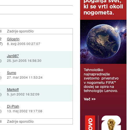
i
Zadnje sporočilo
2
Glicerin
7)
8. avg 2005 00:27:07
1
Jan987
)
25. jun 2005 16:56:30
0
Sumo
)
27. mar 2004 11:53:24
8
Markoff
)
5. jun 2002 16:32:09
4
Dj-Prah
)
13. maj 2002 19:17:08
i
Zadnje sporočilo