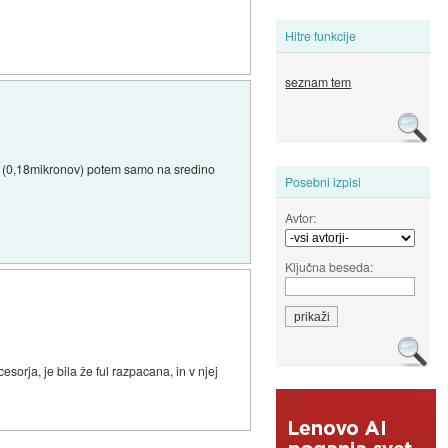
Hitre funkcije
seznam tem
II (0,18mikronov) potem samo na sredino
Posebni izpisi
Avtor:
Ključna beseda:
cesorja, je bila že ful razpacana, in v njej