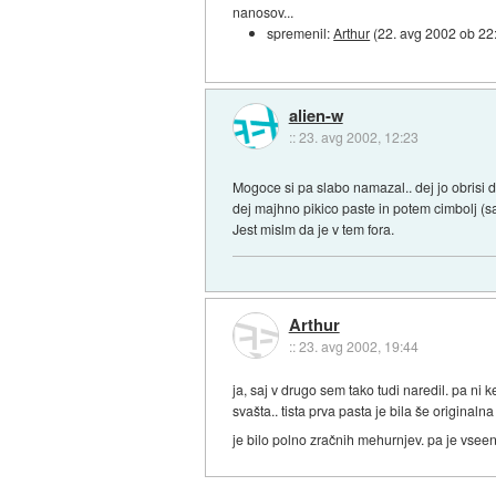
nanosov...
spremenil:
Arthur
(
22. avg 2002 ob 22
alien-w
::
23. avg 2002, 12:23
Mogoce si pa slabo namazal.. dej jo obrisi d
dej majhno pikico paste in potem cimbolj (sa
Jest mislm da je v tem fora.
Arthur
::
23. avg 2002, 19:44
ja, saj v drugo sem tako tudi naredil. pa ni
svašta.. tista prva pasta je bila še originalna
je bilo polno zračnih mehurnjev. pa je vseen