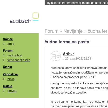
ByteDance trenira največji model umetne intel
Forum
»
Navijanje
»
čudna te
Novice
čudna termalna pasta
arhiv
Forum
Arthur
mali oglasi
::
22. avg 2002, 22:23
teme zadnjih 24h
Članki
pred nekaj dnevi sem kupil titanovo termalno
no, zaženem računalnik, odčitam temperatur
Zaposlitve
2 bencha za procesor, pride 36° C.
brskaj
dam gor novo pasto (kar traja kar nekaj časa
Ostalo
zanimivo, da mi je s tanovo pasto ratalo bol
pravila
vklopil, se to pač ni zgodilo.
to je bil samo moj komentar, ne pričakujem 
pa malo sem jezen na proizvajalca arctic si