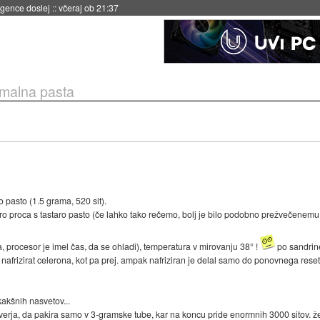
igence doslej
::
včeraj ob 21:37
rmalna pasta
 pasto (1.5 grama, 520 sit).
o proca s tastaro pasto (če lahko tako rečemo, bolj je bilo podobno prežvečenemu 
, procesor je imel čas, da se ohladi), temperatura v mirovanju 38° !
po sandrin
j nafrizirat celerona, kot pa prej. ampak nafriziran je delal samo do ponovnega res
kakšnih nasvetov...
lverja, da pakira samo v 3-gramske tube, kar na koncu pride enormnih 3000 sitov. ž