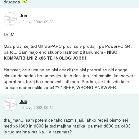
drugega
Jux
::
2. avg 2002, 09:38
Dr_M:
Maš prav, sej tud UltraSPARC proci so v prodaji, pa PowerPC G4,
pa to... Sam majo eno skupno lastnost z itaniumom -
NISO
.
KOMPATIBILNI Z x86 TEHNOLOGIJO!!!!!
Hammer, ce slucajno se nisi opazil (ce nisi prebral se niti enega
clanka do sedaj) bo namenjen tako desktop, kot mobile, kot server
uporabam, torej bo nadomestil athlona. Pardon, se tebi zdi da je
itanium nadomestilo za p4??? BEEP, WRONG ANSWVER..
Jux
::
2. avg 2002, 09:42
tha_man... sam potem če tako razmišljaš, lahko rečeš pismo sej
med xp1800 in d800 je tud majhna razlika, pa med d800 pa c433
je tud majhna razlika... a razumes?