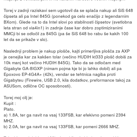
Torej v zadnji raziskavi sem ugotovil da se splača nakup ali SiS 648
čipseta ali pa Intel 845G (ponekod ga celo enačijo z legendarnim
BXom). Glede na to da Intel slovi po stabilnosti čipsetov (svetlobna
leta stran od via4in1) in zadnje čase kar dobro zoptimiziranimi
MMCji bi se odločil za 845G (pa še SiS 648 bo rabu še kakih 100
let da se prikaže v slo).
Naslednji problem je nakup plošče, kajti primerljiva plošča za AXP
je cenejša kar za kakšen tolar (večino HUDIH kt333 plošč dobiš za
10k manj kot večino HUDIH 845G). Tako da se odločam med
Gigabyte GA-8IGXP (nimam pojma kje bi jo lahko dobil) ali pa
Epoxovo EP-4G4A+ (42k), vendar se tehtnica nagiba proti
Gigabyteu (Firewire, USB 2.0, kila dodatkov, preformance takoj za
ASUSom, odlične OC sposobnosti).
Torej moj cilj je:
Kupit :
Plato.
a) 1.8A, ter ga navit na vsaj 133FSB, kar efekivno pomeni 2394
MHZ.
b) 2.0A, ter ga navit na vsaj 133FSB, kar pomeni 2666 MHZ.