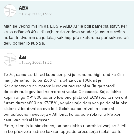
ABX
::
1. avg 2002, 16:22
Mah še vedno mislim da ECS + AMD XP je bolj pametna stavr, ker
za to odšteješ 40k. Ni najhitrejša zadeva vendar je cena smešno
nizka. In dvomim da je tukaj kak hup profi kateremu par sekund pri
delu pomenijo kup $$.
Jux
::
1. avg 2002, 18:52
To že, samo jaz bi rad kupu comp ki je trenutno high-end za čim
manj denarja... to pa 2.66 GHz p4 za cca 100k sit je.
Ker enostavno ne maram kupovat racunalnika (in ga zaradi
doticnih razlogov tudi ne morem) vsake 3 mesece. Sej si lahko
kupim enga XP1800 pa eno low end plato od ECS (ps. ta moment
furam durona800 na K7S5A), vendar raje dam vec pa da si kupim
sistem ki bo drzal se dve leti. Sploh pa se mi zdi ta moment
ponesrecena investicija v Athlona, ko pa bo v relativno kratkem
casu ven prisel Hammer...
Plato, ki pa jo kupim danes, pa bom lahko uporabljal vsaj se 2 leti
in bo prezivela tudi se kaksen upgrade procesorja (sploh pa te