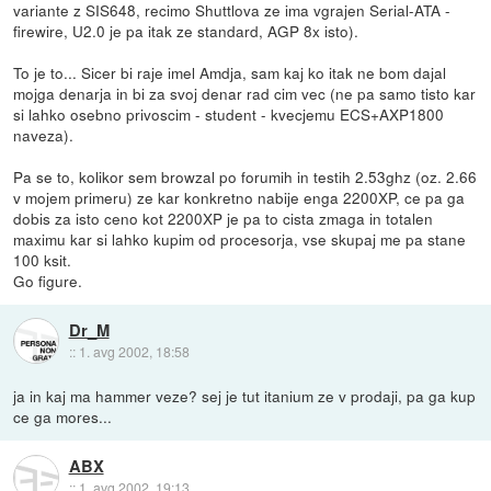
variante z SIS648, recimo Shuttlova ze ima vgrajen Serial-ATA -
firewire, U2.0 je pa itak ze standard, AGP 8x isto).
To je to... Sicer bi raje imel Amdja, sam kaj ko itak ne bom dajal
mojga denarja in bi za svoj denar rad cim vec (ne pa samo tisto kar
si lahko osebno privoscim - student - kvecjemu ECS+AXP1800
naveza).
Pa se to, kolikor sem browzal po forumih in testih 2.53ghz (oz. 2.66
v mojem primeru) ze kar konkretno nabije enga 2200XP, ce pa ga
dobis za isto ceno kot 2200XP je pa to cista zmaga in totalen
maximu kar si lahko kupim od procesorja, vse skupaj me pa stane
100 ksit.
Go figure.
Dr_M
::
1. avg 2002, 18:58
ja in kaj ma hammer veze? sej je tut itanium ze v prodaji, pa ga kup
ce ga mores...
ABX
::
1. avg 2002, 19:13