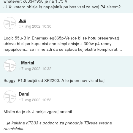
whatever: c633@950 je na 1.75 V
JUX: katero ohisje in napajalnik pa bos vzel za svoj P4 sistem?
Jux
::
7. avg 2002, 10:30
Logic 55u-B in Enermax eg365p-Ve (ce bi se hotu preseravat),
ubisvu bi si pa kupu cist eno simpl ohisje z 300w p4 ready
napajalcem... se mi ne zdi da se splaca kej ekstra komplicirat....
_Mortal_
::
7. avg 2002, 10:32
Buggy: P1.8 boljši od XP2200. A to je en nov vic al kaj
Dami
::
7. avg 2002, 10:53
Mislim da je dr. J nekje zgoraj omenil
...je kakšna KT333 s podporo za prihodnje TBrede vredna
razmisleka.