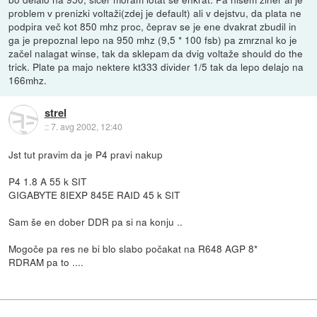
problem v prenizki voltaži(zdej je default) ali v dejstvu, da plata ne
podpira več kot 850 mhz proc, čeprav se je ene dvakrat zbudil in
ga je prepoznal lepo na 950 mhz (9,5 * 100 fsb) pa zmrznal ko je
začel nalagat winse, tak da sklepam da dvig voltaže should do the
trick. Plate pa majo nektere kt333 divider 1/5 tak da lepo delajo na
166mhz.
strel
::
7. avg 2002, 12:40
Jst tut pravim da je P4 pravi nakup
P4 1.8 A 55 k SIT
GIGABYTE 8IEXP 845E RAID 45 k SIT
Sam še en dober DDR pa si na konju ..
Mogoče pa res ne bi blo slabo počakat na R648 AGP 8*
RDRAM pa to ....