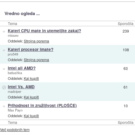
Vredno ogleda ...
Tema
Sporočila
»
Kateri CPU mate in utemeljite zakaj?
239
mtosev
Oddelek:
Strojna oprema
»
Kateri procesor imate?
108
pro549
Oddelek:
Strojna oprema
»
Intel ali AMD?
63
batiushka
Oddelek:
Kaj kupiti
⊘
Intel Vs. AMD
61
madviper
Oddelek:
Kaj kupiti
»
Prihodnost in zružljivost (PLOŠČE)
10
Max Payn
Oddelek:
Kaj kupiti
Tema
Sporočila
Več podobnih tem