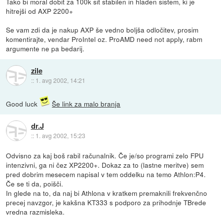
Tako bi moral dobit za 100k sit stabilen in hladen sistem, ki je
hitrejši od AXP 2200+
Se vam zdi da je nakup AXP še vedno boljša odločitev, prosim
komentirajte, vendar ProIntel oz. ProAMD need not apply, rabm
argumente ne pa bedarij.
zile
::
1. avg 2002, 14:21
Good luck
Še link za malo branja
dr.J
::
1. avg 2002, 15:23
Odvisno za kaj boš rabil računalnik. Če je/so programi zelo FPU
intenzivni, ga ni čez XP2200+. Dokaz za to (lastne meritve) sem
pred dobrim mesecem napisal v tem oddelku na temo Athlon:P4.
Če se ti da, poišči.
In glede na to, da naj bi Athlona v kratkem premaknili frekvenčno
precej navzgor, je kakšna KT333 s podporo za prihodnje TBrede
vredna razmisleka.