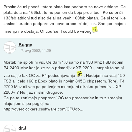
Prosim če mi poveš katera plata ima podporo za nove athlone. Če
plata dela na 166fsb, to ne pomen da bojo proci tudi. Ko so prišli
133fsb athloni tud niso delal na vseh 100fsb platah. Če si torej kje
zasledil uradno podporo za nove proce mi dej link. Sam po mojem
mnenju ne obstaja. Of course, I could be wrong
Buggy
::
7. avg 2002, 11:29
Mortal: ne sploh ni vic. Ce dam 1.8 samo na 133 Mhz FSB dobim
P4 2400 Mhz kar je ze zelo primerljiv z XP 2200+, ampak to se ni
vse saj je tak OC za P4 podcenjevanje
. Nadejam se vsaj 150
FSB ali celo 166 z Epox plato in novim 845G chipsetom. Torej, P4
2700 Mhz ali vec pa po tvojem mnenju ni nikakor primerljiv z XP
2200+ ? No, jaz mislim drugace.
Ce pa te zanimajo povprecni OC teh procesorjev in to z zracnim
hlajenjem si pa poglej na:
http://overclockers.cssftware.com/CPUdb...
dr.J