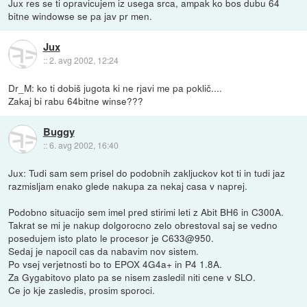
Jux res se ti opravicujem iz usega srca, ampak ko bos dubu 64
bitne windowse se pa jav pr men.
Jux
::
2. avg 2002, 12:24
Dr_M: ko ti dobiš jugota ki ne rjavi me pa poklič....
Zakaj bi rabu 64bitne winse???
Buggy
::
6. avg 2002, 16:40
Jux: Tudi sam sem prisel do podobnih zakljuckov kot ti in tudi jaz
razmisljam enako glede nakupa za nekaj casa v naprej.
Podobno situacijo sem imel pred stirimi leti z Abit BH6 in C300A.
Takrat se mi je nakup dolgorocno zelo obrestoval saj se vedno
posedujem isto plato le procesor je C633@950.
Sedaj je napocil cas da nabavim nov sistem.
Po vsej verjetnosti bo to EPOX 4G4a+ in P4 1.8A.
Za Gygabitovo plato pa se nisem zasledil niti cene v SLO.
Ce jo kje zasledis, prosim sporoci.