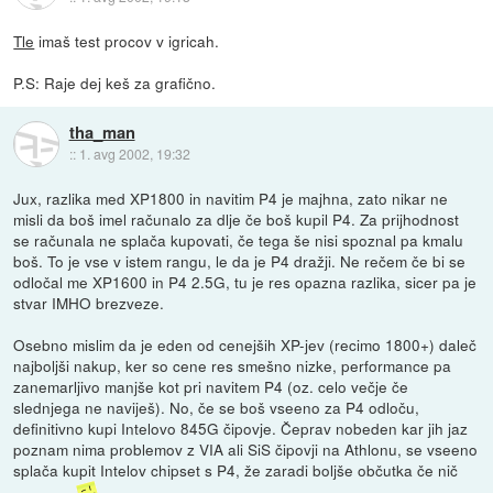
Tle
imaš test procov v igricah.
P.S: Raje dej keš za grafično.
tha_man
::
1. avg 2002, 19:32
Jux, razlika med XP1800 in navitim P4 je majhna, zato nikar ne
misli da boš imel računalo za dlje če boš kupil P4. Za prijhodnost
se računala ne splača kupovati, če tega še nisi spoznal pa kmalu
boš. To je vse v istem rangu, le da je P4 dražji. Ne rečem če bi se
odločal me XP1600 in P4 2.5G, tu je res opazna razlika, sicer pa je
stvar IMHO brezveze.
Osebno mislim da je eden od cenejših XP-jev (recimo 1800+) daleč
najboljši nakup, ker so cene res smešno nizke, performance pa
zanemarljivo manjše kot pri navitem P4 (oz. celo večje če
slednjega ne naviješ). No, če se boš vseeno za P4 odloču,
definitivno kupi Intelovo 845G čipovje. Čeprav nobeden kar jih jaz
poznam nima problemov z VIA ali SiS čipovji na Athlonu, se vseeno
splača kupit Intelov chipset s P4, že zaradi boljše občutka če nič