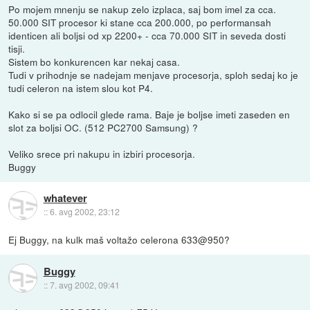
Po mojem mnenju se nakup zelo izplaca, saj bom imel za cca.
50.000 SIT procesor ki stane cca 200.000, po performansah
identicen ali boljsi od xp 2200+ - cca 70.000 SIT in seveda dosti
tisji.
Sistem bo konkurencen kar nekaj casa.
Tudi v prihodnje se nadejam menjave procesorja, sploh sedaj ko je
tudi celeron na istem slou kot P4.
Kako si se pa odlocil glede rama. Baje je boljse imeti zaseden en
slot za boljsi OC. (512 PC2700 Samsung) ?
Veliko srece pri nakupu in izbiri procesorja.
Buggy
whatever
::
6. avg 2002, 23:12
Ej Buggy, na kulk maš voltažo celerona 633@950?
Buggy
::
7. avg 2002, 09:41