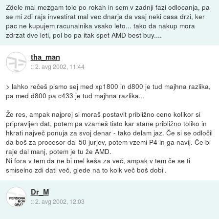
Zdele mal mezgam tole po rokah in sem v zadnji fazi odlocanja, pa
se mi zdi rajs investirat mal vec dnarja da vsaj neki casa drzi, ker
pac ne kupujem racunalnika vsako leto... tako da nakup mora
zdrzat dve leti, pol bo pa itak spet AMD best buy....
tha_man
::
2. avg 2002, 11:44
> lahko rečeš pismo sej med xp1800 in d800 je tud majhna razlika,
pa med d800 pa c433 je tud majhna razlika...
Že res, ampak najprej si moraš postavit približno ceno kolikor si
pripravljen dat, potem pa vzameš tisto kar stane približno toliko in
hkrati največ ponuja za svoj denar - tako delam jaz. Če si se odločil
da boš za procesor dal 50 jurjev, potem vzemi P4 in ga navij. Če bi
raje dal manj, potem je tu že AMD.
Ni fora v tem da ne bi mel keša za več, ampak v tem če se ti
smiselno zdi dati več, glede na to kolk več boš dobil.
Dr_M
::
2. avg 2002, 12:03