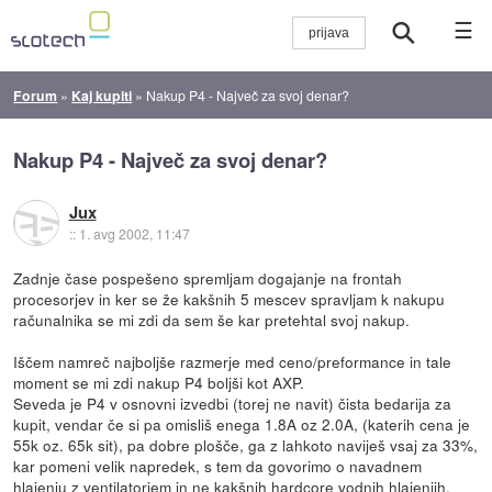
☰
Forum
»
Kaj kupiti
»
Nakup P4 - Največ za svoj denar?
Nakup P4 - Največ za svoj denar?
Jux
::
1. avg 2002, 11:47
Zadnje čase pospešeno spremljam dogajanje na frontah
procesorjev in ker se že kakšnih 5 mescev spravljam k nakupu
računalnika se mi zdi da sem še kar pretehtal svoj nakup.
Iščem namreč najboljše razmerje med ceno/preformance in tale
moment se mi zdi nakup P4 boljši kot AXP.
Seveda je P4 v osnovni izvedbi (torej ne navit) čista bedarija za
kupit, vendar če si pa omisliš enega 1.8A oz 2.0A, (katerih cena je
55k oz. 65k sit), pa dobre plošče, ga z lahkoto naviješ vsaj za 33%,
kar pomeni velik napredek, s tem da govorimo o navadnem
hlajenju z ventilatorjem in ne kakšnih hardcore vodnih hlajenjih.