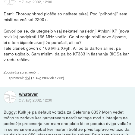
::
7. avg 2002, 12:00
Dami: Thoroughbred plošče so
naštete tukaj.
Pod "prihodnji" sem
mislil na več kot 2200+.
Govori pa se, da utegnejo vsaj nekateri naslednji Athloni XP (nova
revizija) podpirati 166 MHz vodilo. Če bi zanje rabili nove čipsete,
bi o tem čipsetmakerji že poročali, ali ne?
Tale članek govori o 166 MHz XPjih.
Ali bo to Barton ali ne, pa
samo ugibajo. Sam mislim, da pa bo KT333 in flashanje BIOSa kar
v redu rešitev.
Zgodovina sprememb…
spremenil:
dr.J
(
7. avg 2002 ob 12:02
)
whatever
::
7. avg 2002, 12:30
Buggy: Kulk je pa default voltaža za Celerona 633? Morn vedet
točno te zadeve ker nameravam nardit voltage mod z lotanjem na
podnožje procesorja ker mam eno plato ki ne podpira dviga voltaže
in se ne smem zajebat ker moram trofit že prvič tapravo voltažo da
bo delalo na 950, sicer moram lotat še enkrat. Pa nisem ziher al je