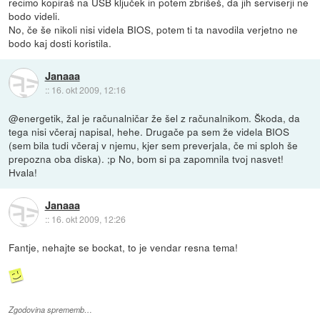
recimo kopiraš na USB ključek in potem zbrišeš, da jih serviserji ne
bodo videli.
No, če še nikoli nisi videla BIOS, potem ti ta navodila verjetno ne
bodo kaj dosti koristila.
Janaaa
::
16. okt 2009, 12:16
@energetik, žal je računalničar že šel z računalnikom. Škoda, da
tega nisi včeraj napisal, hehe. Drugače pa sem že videla BIOS
(sem bila tudi včeraj v njemu, kjer sem preverjala, če mi sploh še
prepozna oba diska). ;p No, bom si pa zapomnila tvoj nasvet!
Hvala!
Janaaa
::
16. okt 2009, 12:26
Fantje, nehajte se bockat, to je vendar resna tema!
Zgodovina sprememb…