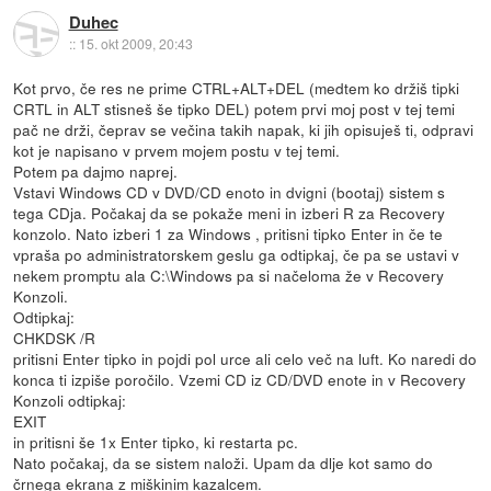
Duhec
::
15. okt 2009, 20:43
Kot prvo, če res ne prime CTRL+ALT+DEL (medtem ko držiš tipki
CRTL in ALT stisneš še tipko DEL) potem prvi moj post v tej temi
pač ne drži, čeprav se večina takih napak, ki jih opisuješ ti, odpravi
kot je napisano v prvem mojem postu v tej temi.
Potem pa dajmo naprej.
Vstavi Windows CD v DVD/CD enoto in dvigni (bootaj) sistem s
tega CDja. Počakaj da se pokaže meni in izberi R za Recovery
konzolo. Nato izberi 1 za Windows , pritisni tipko Enter in če te
vpraša po administratorskem geslu ga odtipkaj, če pa se ustavi v
nekem promptu ala C:\Windows pa si načeloma že v Recovery
Konzoli.
Odtipkaj:
CHKDSK /R
pritisni Enter tipko in pojdi pol urce ali celo več na luft. Ko naredi do
konca ti izpiše poročilo. Vzemi CD iz CD/DVD enote in v Recovery
Konzoli odtipkaj:
EXIT
in pritisni še 1x Enter tipko, ki restarta pc.
Nato počakaj, da se sistem naloži. Upam da dlje kot samo do
črnega ekrana z miškinim kazalcem.