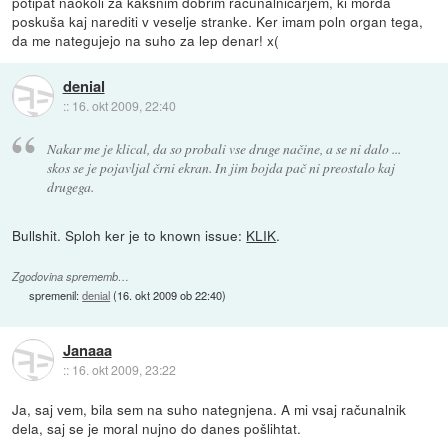
potipat naokoli za kakšnim dobrim računalničarjem, ki morda
poskuša kaj narediti v veselje stranke. Ker imam poln organ tega,
da me nategujejo na suho za lep denar! x(
denial
::
16. okt 2009, 22:40
Nakar me je klical, da so probali vse druge načine, a se ni dalo ...
skos se je pojavljal črni ekran. In jim bojda pač ni preostalo kaj
drugega.
Bullshit. Sploh ker je to known issue:
KLIK
.
Zgodovina sprememb…
spremenil:
denial
(
16. okt 2009 ob 22:40
)
Janaaa
::
16. okt 2009, 23:22
Ja, saj vem, bila sem na suho nategnjena. A mi vsaj računalnik
dela, saj se je moral nujno do danes pošlihtat.