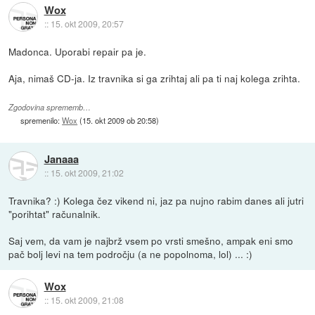
Wox
::
15. okt 2009, 20:57
Madonca. Uporabi repair pa je.
Aja, nimaš CD-ja. Iz travnika si ga zrihtaj ali pa ti naj kolega zrihta.
Zgodovina sprememb…
spremenilo:
Wox
(
15. okt 2009 ob 20:58
)
Janaaa
::
15. okt 2009, 21:02
Travnika? :) Kolega čez vikend ni, jaz pa nujno rabim danes ali jutri
"porihtat" računalnik.
Saj vem, da vam je najbrž vsem po vrsti smešno, ampak eni smo
pač bolj levi na tem področju (a ne popolnoma, lol) ... :)
Wox
::
15. okt 2009, 21:08