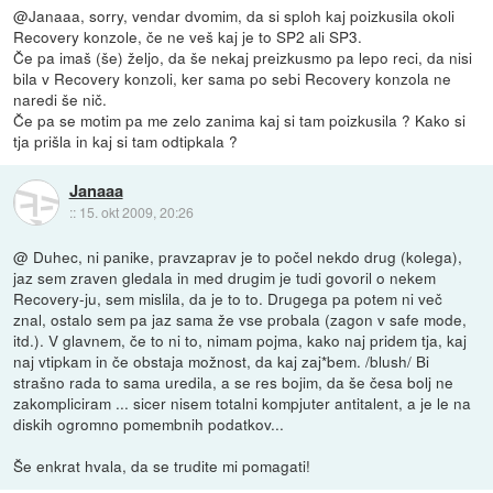
@Janaaa, sorry, vendar dvomim, da si sploh kaj poizkusila okoli
Recovery konzole, če ne veš kaj je to SP2 ali SP3.
Če pa imaš (še) željo, da še nekaj preizkusmo pa lepo reci, da nisi
bila v Recovery konzoli, ker sama po sebi Recovery konzola ne
naredi še nič.
Če pa se motim pa me zelo zanima kaj si tam poizkusila ? Kako si
tja prišla in kaj si tam odtipkala ?
Janaaa
::
15. okt 2009, 20:26
@ Duhec, ni panike, pravzaprav je to počel nekdo drug (kolega),
jaz sem zraven gledala in med drugim je tudi govoril o nekem
Recovery-ju, sem mislila, da je to to. Drugega pa potem ni več
znal, ostalo sem pa jaz sama že vse probala (zagon v safe mode,
itd.). V glavnem, če to ni to, nimam pojma, kako naj pridem tja, kaj
naj vtipkam in če obstaja možnost, da kaj zaj*bem. /blush/ Bi
strašno rada to sama uredila, a se res bojim, da še česa bolj ne
zakompliciram ... sicer nisem totalni kompjuter antitalent, a je le na
diskih ogromno pomembnih podatkov...
Še enkrat hvala, da se trudite mi pomagati!