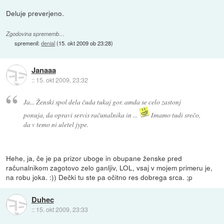
Deluje preverjeno.
Zgodovina sprememb…
spremenil:
denial
(
15. okt 2009 ob 23:28
)
Janaaa
::
15. okt 2009, 23:32
Ja... Ženski spol dela čuda tukaj gor. amda se celo zastonj
ponuja, da opravi servis računalnika in ...
Imamo tudi srečo,
da v temo ni uletel jype.
Hehe, ja, če je pa prizor uboge in obupane ženske pred
računalnikom zagotovo zelo ganljiv, LOL, vsaj v mojem primeru je,
na robu joka. :)) Dečki tu ste pa očitno res dobrega srca. ;p
Duhec
::
15. okt 2009, 23:33