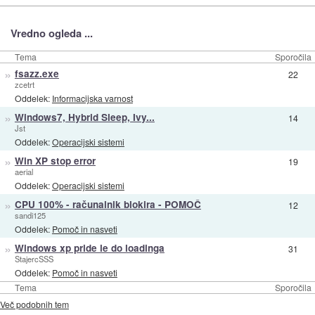
Vredno ogleda ...
Tema
Sporočila
»
fsazz.exe
22
zcetrt
Oddelek:
Informacijska varnost
»
Windows7, Hybrid Sleep, Ivy...
14
Jst
Oddelek:
Operacijski sistemi
»
Win XP stop error
19
aerial
Oddelek:
Operacijski sistemi
»
CPU 100% - računalnik blokira - POMOČ
12
sandi125
Oddelek:
Pomoč in nasveti
»
Windows xp pride le do loadinga
31
StajercSSS
Oddelek:
Pomoč in nasveti
Tema
Sporočila
Več podobnih tem