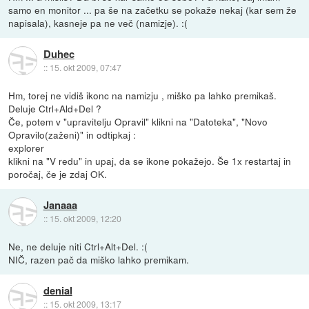
samo en monitor ... pa še na začetku se pokaže nekaj (kar sem že
napisala), kasneje pa ne več (namizje). :(
Duhec
::
15. okt 2009, 07:47
Hm, torej ne vidiš ikonc na namizju , miško pa lahko premikaš.
Deluje Ctrl+Ald+Del ?
Če, potem v "upravitelju Opravil" klikni na "Datoteka", "Novo
Opravilo(zaženi)" in odtipkaj :
explorer
klikni na "V redu" in upaj, da se ikone pokažejo. Še 1x restartaj in
poročaj, če je zdaj OK.
Janaaa
::
15. okt 2009, 12:20
Ne, ne deluje niti Ctrl+Alt+Del. :(
NIČ, razen pač da miško lahko premikam.
denial
::
15. okt 2009, 13:17