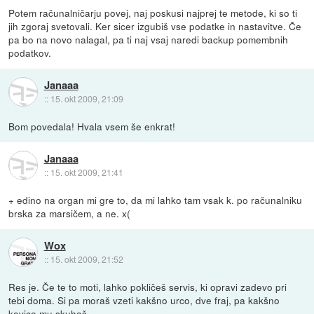
Potem računalničarju povej, naj poskusi najprej te metode, ki so ti
jih zgoraj svetovali. Ker sicer izgubiš vse podatke in nastavitve. Če
pa bo na novo nalagal, pa ti naj vsaj naredi backup pomembnih
podatkov.
Janaaa
::
15. okt 2009, 21:09
Bom povedala! Hvala vsem še enkrat!
Janaaa
::
15. okt 2009, 21:41
+ edino na organ mi gre to, da mi lahko tam vsak k. po računalniku
brska za marsičem, a ne. x(
Wox
::
15. okt 2009, 21:52
Res je. Če te to moti, lahko pokličeš servis, ki opravi zadevo pri
tebi doma. Si pa moraš vzeti kakšno urco, dve fraj, pa kakšno
kavico mu skuhaš.