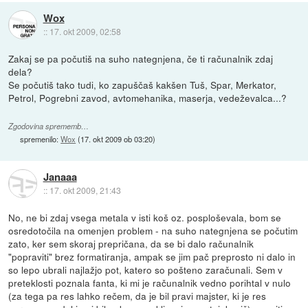
Wox
::
17. okt 2009, 02:58
Zakaj se pa počutiš na suho nategnjena, če ti računalnik zdaj
dela?
Se počutiš tako tudi, ko zapuščaš kakšen Tuš, Spar, Merkator,
Petrol, Pogrebni zavod, avtomehanika, maserja, vedeževalca...?
Zgodovina sprememb…
spremenilo:
Wox
(
17. okt 2009 ob 03:20
)
Janaaa
::
17. okt 2009, 21:43
No, ne bi zdaj vsega metala v isti koš oz. posploševala, bom se
osredotočila na omenjen problem - na suho nategnjena se počutim
zato, ker sem skoraj prepričana, da se bi dalo računalnik
"popraviti" brez formatiranja, ampak se jim pač preprosto ni dalo in
so lepo ubrali najlažjo pot, katero so pošteno zaračunali. Sem v
preteklosti poznala fanta, ki mi je računalnik vedno porihtal v nulo
(za tega pa res lahko rečem, da je bil pravi majster, ki je res