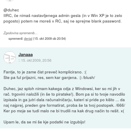
@duhec
IIRC, če nimaš nastavljenega admin gesla (in v Win XP je to zelo
pogosto) potem ne moreš v RC, saj ne sprejme blank password.
Zgodovina sprememb…
spremenil:
denial
(
15. okt 2009 ob 20:54
)
Janaaa
::
15. okt 2009, 20:56
Fantje, to je zame čist preveč komplicirano. :(
Ste pa ful prijazni, res, sem kar ganjena. :) /blush/
Duhec, jaz sploh nimam kakega cdja z Windowsi, ker so mi jih v
rač. trgovini naložili (in še to piratske!). Bom pa si to tvoje navodilo
izpisala in ga jutri dala računalničarju, kateri si pride po kišto ... da
naj najprej, preden gre formatirat, proba še ta tvoj postopek. /666/
Ker po moje se tudi malo ne bi trudili na kak drug način to rešit. x(
Upam le, da se mi še kje podatki ne izgubijo!