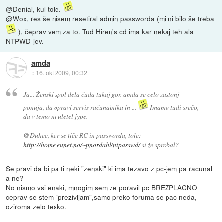
@Denial, kul tole.
@Wox, res še nisem resetiral admin passworda (mi ni bilo še treba
), čeprav vem za to. Tud Hiren's cd ima kar nekaj teh ala
NTPWD-jev.
amda
::
16. okt 2009, 00:32
Ja... Ženski spol dela čuda tukaj gor. amda se celo zastonj
ponuja, da opravi servis računalnika in ...
Imamo tudi srečo,
da v temo ni uletel jype.
@Duhec, kar se tiče RC in passworda, tole:
http://home.eunet.no/~pnordahl/ntpasswd/
si že sprobal?
Se pravi da bi pa ti neki "zenski" ki ima tezavo z pc-jem pa racunal
a ne?
No nismo vsi enaki, mnogim sem ze poravil pc BREZPLACNO
ceprav se stem "prezivljam",samo preko foruma se pac neda,
oziroma zelo tesko.