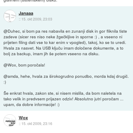
Janaaa
::
15. okt 2009, 23:03
@Duhec, si bom pa res nabavila en zunanji disk in gor fliknila tiste
zadeve (sicer res niso neke žgečkljive in sporne :) , a vseeno ni
prijeten filing dati vse to kar enim v vpogled), takoj, ko se to uredi.
Hvala za nasvet. Na USB ključu imam določene dokumente, a to
bolj za backup, imam jih še potem vseeno na disku.
@Wox, bom poročala!
@amda, hehe, hvala za širokogrudno ponudbo, morda kdaj drugič.
:)
Še enkrat hvala, zakon ste, si nisem mislila, da bom naletela na
tako velik in predvsem prijazen odziv! Absolutno jutri poročam ...
upam, da dobre informacije! :)
Wox
::
15. okt 2009, 23:16