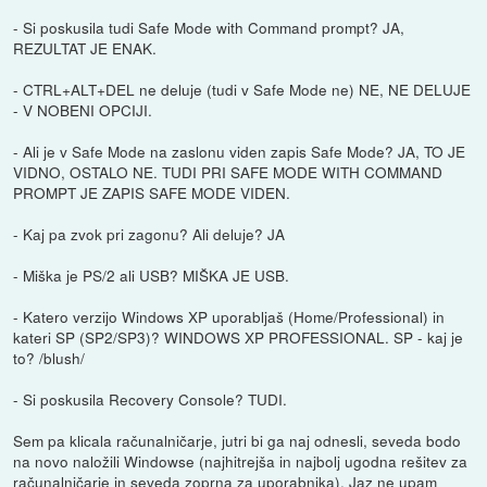
- Si poskusila tudi Safe Mode with Command prompt? JA,
REZULTAT JE ENAK.
- CTRL+ALT+DEL ne deluje (tudi v Safe Mode ne) NE, NE DELUJE
- V NOBENI OPCIJI.
- Ali je v Safe Mode na zaslonu viden zapis Safe Mode? JA, TO JE
VIDNO, OSTALO NE. TUDI PRI SAFE MODE WITH COMMAND
PROMPT JE ZAPIS SAFE MODE VIDEN.
- Kaj pa zvok pri zagonu? Ali deluje? JA
- Miška je PS/2 ali USB? MIŠKA JE USB.
- Katero verzijo Windows XP uporabljaš (Home/Professional) in
kateri SP (SP2/SP3)? WINDOWS XP PROFESSIONAL. SP - kaj je
to? /blush/
- Si poskusila Recovery Console? TUDI.
Sem pa klicala računalničarje, jutri bi ga naj odnesli, seveda bodo
na novo naložili Windowse (najhitrejša in najbolj ugodna rešitev za
računalničarje in seveda zoprna za uporabnika). Jaz ne upam