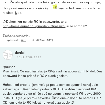
Ja... Ženski spol dela čuda tukaj gor. amda se celo zastonj ponuja,
da opravi servis računalnika in ...
Imamo tudi srečo, da v temo
ni uletel jype.
@Duhec, kar se tiče RC in passworda, tole:
http://home.eunet.no/~pnordahl/ntpasswd/
si že sprobal?
Zgodovina sprememb…
spremenilo:
Wox
(
15. okt 2009 ob 23:22
)
denial
::
15. okt 2009, 23:23
@duhec
Pravi imaš. Če med instalacijo XP-jev admin accountu ni bil določen
password lahko prideš v RC z blank geslom.
Hehe, med prebiranjem tvojega posta sem se spomnil nekaj zelo
zabavnega... Kako lahko prideš v XP RC če Admin account
ima
geslo, vendar se ga nihče več ne spomni: uporabiš Windows 2000
install CD (če je pri roki seveda). Čisto enako kot bi to naredil z XP
CD-jem le da te RC tokrat ne vpraša za geslo :D