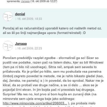
spremenila:
Janaaa
(
16. okt 2009 ob 12:27
)
denial
::
16. okt 2009, 18:33
Poročaj ali so računalničarji uporabili katero od naštetih metod oz.
ali so šli po liniji najmanjšega upora (format/reinstall) :D
Janaaa
::
16. okt 2009, 22:23
Poročam predvidljiv razplet zgodbe - sformatirali ga so! Sicer so
pustili vse podatke, razen pač na tistem disku, kjer so bili Windowsi
(tam pa ni bilo nič usodnega). Sitna reč, ampak sem seveda to
pričakovala. Ko je prišel po kišto, sem mu poskušala vsa pametna
čimbolj zagreto povedat te metode, me je rahlo bikasto gledal (kao,
daj, ženska, ne pametuj :s ) in povedal, da bo sprobal. Nakar me je
klical, da so probali vse druge načine, a se ni dalo ... skos se je
pojavljal črni ekran. In jim bojda pač ni preostalo kaj drugega.
Surprise! Ma res no, kot prvo si bom kupila en zunanji disk (na
mimovrste sem ujela enega baje jako solidnega:
http://www.mimovrste.com/artikel/206003...
), pa probala malo