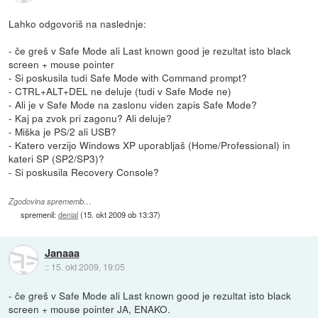
Lahko odgovoriš na naslednje:
- če greš v Safe Mode ali Last known good je rezultat isto black
screen + mouse pointer
- Si poskusila tudi Safe Mode with Command prompt?
- CTRL+ALT+DEL ne deluje (tudi v Safe Mode ne)
- Ali je v Safe Mode na zaslonu viden zapis Safe Mode?
- Kaj pa zvok pri zagonu? Ali deluje?
- Miška je PS/2 ali USB?
- Katero verzijo Windows XP uporabljaš (Home/Professional) in
kateri SP (SP2/SP3)?
- Si poskusila Recovery Console?
Zgodovina sprememb…
spremenil:
denial
(
15. okt 2009 ob 13:37
)
Janaaa
::
15. okt 2009, 19:05
- če greš v Safe Mode ali Last known good je rezultat isto black
screen + mouse pointer JA, ENAKO.