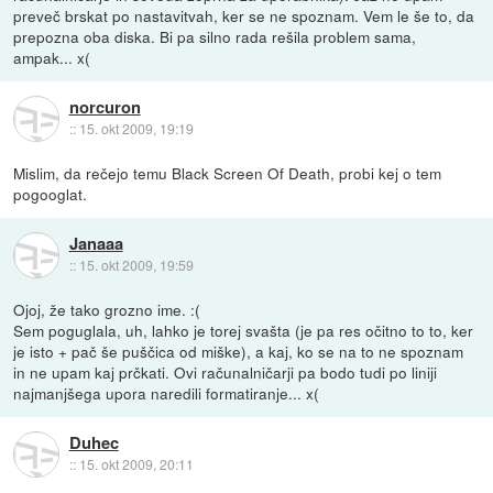
preveč brskat po nastavitvah, ker se ne spoznam. Vem le še to, da
prepozna oba diska. Bi pa silno rada rešila problem sama,
ampak... x(
norcuron
::
15. okt 2009, 19:19
Mislim, da rečejo temu Black Screen Of Death, probi kej o tem
pogooglat.
Janaaa
::
15. okt 2009, 19:59
Ojoj, že tako grozno ime. :(
Sem poguglala, uh, lahko je torej svašta (je pa res očitno to to, ker
je isto + pač še puščica od miške), a kaj, ko se na to ne spoznam
in ne upam kaj prčkati. Ovi računalničarji pa bodo tudi po liniji
najmanjšega upora naredili formatiranje... x(
Duhec
::
15. okt 2009, 20:11