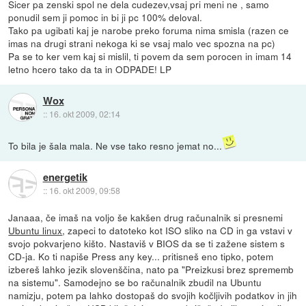
Sicer pa zenski spol ne dela cudezev,vsaj pri meni ne , samo
ponudil sem ji pomoc in bi ji pc 100% deloval.
Tako pa ugibati kaj je narobe preko foruma nima smisla (razen ce
imas na drugi strani nekoga ki se vsaj malo vec spozna na pc)
Pa se to ker vem kaj si mislil, ti povem da sem porocen in imam 14
letno hcero tako da ta in ODPADE! LP
Wox
::
16. okt 2009, 02:14
To bila je šala mala. Ne vse tako resno jemat no...
energetik
::
16. okt 2009, 09:58
Janaaa, če imaš na voljo še kakšen drug računalnik si presnemi
Ubuntu linux
, zapeci to datoteko kot ISO sliko na CD in ga vstavi v
svojo pokvarjeno kišto. Nastaviš v BIOS da se ti zažene sistem s
CD-ja. Ko ti napiše Press any key... pritisneš eno tipko, potem
izbereš lahko jezik slovenščina, nato pa "Preizkusi brez sprememb
na sistemu". Samodejno se bo računalnik zbudil na Ubuntu
namizju, potem pa lahko dostopaš do svojih kočljivih podatkov in jih