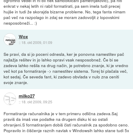
ogromno vedel in ni bil nek samooklicani pametnjakovič), pa niti
enkrat v nekaj letih ni rabil formatirati, pa sem imela tudi precej
hujše in tudi že skorajda bizarne probleme. No, tega fanta nimam
pač več na razpolago in zdaj se moram zadovoljit z lopovskimi
nesposobneži... :)
Wox
::
18. okt 2009, 01:09
Se pravi, da si jo poceni odnesla, ker je ponovna namestitev pač
najlažja rešitev in jo lahko opravi vsak nesposobnež. Če bi se
zadeva lahko rešila na drug način, je potrebno znanje, ki je vredno
več kot pa formatiranje -> namestitev sistema. Torej bi plačala več,
kot sedaj. Če seveda fant, ki zadevo obvlada v nulo zna ceniti
svoje znanje.
milko27
::
18. okt 2009, 09:25
Formatiranje računalnika je v tem primeru odlična zadeva.Saj
praviš da imaš vse podatke na drugem disku ki so ostali
ohranjeni.S formatiranjem dobiš čisti računalnik za spodobno ceno.
Popravilo in čiščenje raznih navlak v Windowsih lahko stane tudi 5x