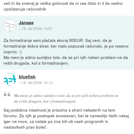
več.In še zmeraj je velika gotovost da ni vse čisto in ti še vedno
upočasnuje računalnik
Janaaa
::
18. okt 2009, 14:01
Za formatiranje sem plačala skoraj 80EUR. Saj vem, da je
formatiranje dobra stvar, ker malo popucaš računalo, je pa vseeno
zoprno. :)
Ma meni je edino sumljivo tole, da se pri njih noben problem ne da
rešiti drugače, kot s formatiranjem.
bluefish
::
18. okt 2009, 14:12
Ma meni je edino sumljivo tole, da se pri njih noben problem ne
da rešiti drugače, kot s formatiranjem.
Saj podobna miselnost je prisotna s strani nekaterih na tem
forumu. Za njih je postopek enostaven, ker le namestijo tistih nekaj
iger na novo, za ostale pa zna biti ob vseh programih in
nastavitvah prav boleč.