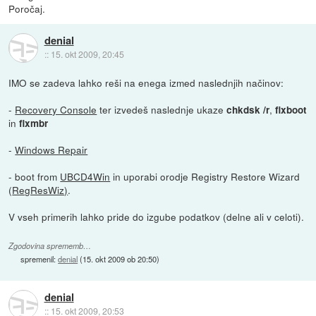
Poročaj.
denial
::
15. okt 2009, 20:45
IMO se zadeva lahko reši na enega izmed naslednjih načinov:
-
Recovery Console
ter izvedeš naslednje ukaze
,
chkdsk /r
fixboot
in
fixmbr
-
Windows Repair
- boot from
UBCD4Win
in uporabi orodje Registry Restore Wizard
(
RegResWiz)
.
V vseh primerih lahko pride do izgube podatkov (delne ali v celoti).
Zgodovina sprememb…
spremenil:
denial
(
15. okt 2009 ob 20:50
)
denial
::
15. okt 2009, 20:53