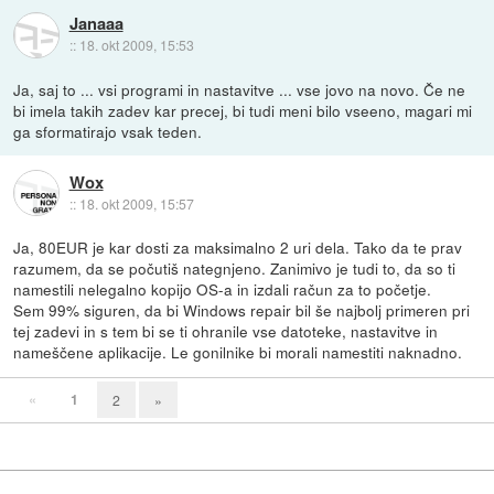
Janaaa
::
18. okt 2009, 15:53
Ja, saj to ... vsi programi in nastavitve ... vse jovo na novo. Če ne
bi imela takih zadev kar precej, bi tudi meni bilo vseeno, magari mi
ga sformatirajo vsak teden.
Wox
::
18. okt 2009, 15:57
Ja, 80EUR je kar dosti za maksimalno 2 uri dela. Tako da te prav
razumem, da se počutiš nategnjeno. Zanimivo je tudi to, da so ti
namestili nelegalno kopijo OS-a in izdali račun za to početje.
Sem 99% siguren, da bi Windows repair bil še najbolj primeren pri
tej zadevi in s tem bi se ti ohranile vse datoteke, nastavitve in
nameščene aplikacije. Le gonilnike bi morali namestiti naknadno.
«
1
2
»