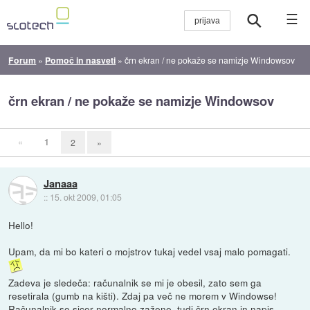
☰
Forum
»
Pomoč in nasveti
»
črn ekran / ne pokaže se namizje Windowsov
črn ekran / ne pokaže se namizje Windowsov
«
1
2
»
Janaaa
::
15. okt 2009, 01:05
Hello!
Upam, da mi bo kateri o mojstrov tukaj vedel vsaj malo pomagati.
Zadeva je sledeča: računalnik se mi je obesil, zato sem ga
resetirala (gumb na kišti). Zdaj pa več ne morem v Windowse!
Računalnik se sicer normalno zažene, tudi črn ekran in napis