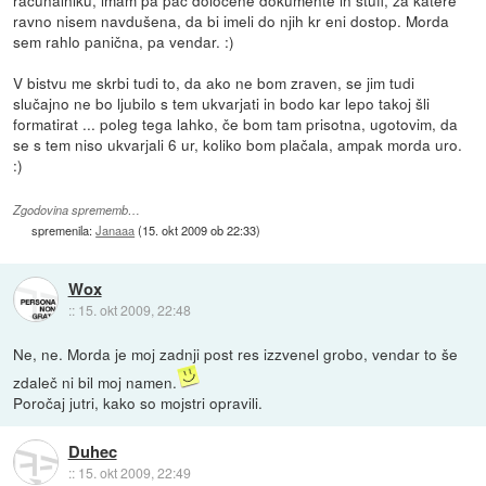
ravno nisem navdušena, da bi imeli do njih kr eni dostop. Morda
sem rahlo panična, pa vendar. :)
V bistvu me skrbi tudi to, da ako ne bom zraven, se jim tudi
slučajno ne bo ljubilo s tem ukvarjati in bodo kar lepo takoj šli
formatirat ... poleg tega lahko, če bom tam prisotna, ugotovim, da
se s tem niso ukvarjali 6 ur, koliko bom plačala, ampak morda uro.
:)
Zgodovina sprememb…
spremenila:
Janaaa
(
15. okt 2009 ob 22:33
)
Wox
::
15. okt 2009, 22:48
Ne, ne. Morda je moj zadnji post res izzvenel grobo, vendar to še
zdaleč ni bil moj namen.
Poročaj jutri, kako so mojstri opravili.
Duhec
::
15. okt 2009, 22:49