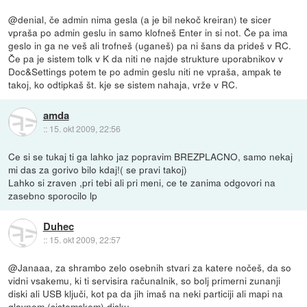
@denial, če admin nima gesla (a je bil nekoč kreiran) te sicer
vpraša po admin geslu in samo klofneš Enter in si not. Če pa ima
geslo in ga ne veš ali trofneš (uganeš) pa ni šans da prideš v RC.
Če pa je sistem tolk v K da niti ne najde strukture uporabnikov v
Doc&Settings potem te po admin geslu niti ne vpraša, ampak te
takoj, ko odtipkaš št. kje se sistem nahaja, vrže v RC.
amda
::
15. okt 2009, 22:56
Ce si se tukaj ti ga lahko jaz popravim BREZPLACNO, samo nekaj
mi das za gorivo bilo kdaj!( se pravi takoj)
Lahko si zraven ,pri tebi ali pri meni, ce te zanima odgovori na
zasebno sporocilo lp
Duhec
::
15. okt 2009, 22:57
@Janaaa, za shrambo zelo osebnih stvari za katere nočeš, da so
vidni vsakemu, ki ti servisira računalnik, so bolj primerni zunanji
diski ali USB ključi, kot pa da jih imaš na neki particiji ali mapi na
glavnem (sistemskem) disku.