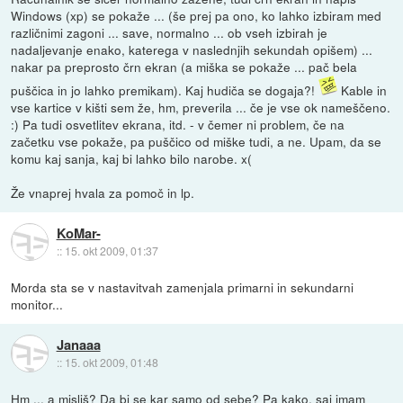
Windows (xp) se pokaže ... (še prej pa ono, ko lahko izbiram med
različnimi zagoni ... save, normalno ... ob vseh izbirah je
nadaljevanje enako, katerega v naslednjih sekundah opišem) ...
nakar pa preprosto črn ekran (a miška se pokaže ... pač bela
puščica in jo lahko premikam). Kaj hudiča se dogaja?!
Kable in
vse kartice v kišti sem že, hm, preverila ... če je vse ok nameščeno.
:) Pa tudi osvetlitev ekrana, itd. - v čemer ni problem, če na
začetku vse pokaže, pa puščico od miške tudi, a ne. Upam, da se
komu kaj sanja, kaj bi lahko bilo narobe. x(
Že vnaprej hvala za pomoč in lp.
KoMar-
::
15. okt 2009, 01:37
Morda sta se v nastavitvah zamenjala primarni in sekundarni
monitor...
Janaaa
::
15. okt 2009, 01:48
Hm ... a misliš? Da bi se kar samo od sebe? Pa kako, saj imam