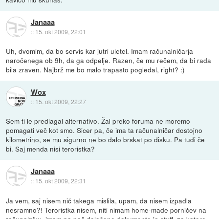
Janaaa
::
15. okt 2009, 22:01
Uh, dvomim, da bo servis kar jutri uletel. Imam računalničarja
naročenega ob 9h, da ga odpelje. Razen, če mu rečem, da bi rada
bila zraven. Najbrž me bo malo trapasto pogledal, right? :)
Wox
::
15. okt 2009, 22:27
Sem ti le predlagal alternativo. Žal preko foruma ne moremo
pomagati več kot smo. Sicer pa, če ima ta računalničar dostojno
kilometrino, se mu sigurno ne bo dalo brskat po disku. Pa tudi če
bi. Saj menda nisi teroristka?
Janaaa
::
15. okt 2009, 22:31
Ja vem, saj nisem nič takega mislila, upam, da nisem izpadla
nesramno?! Teroristka nisem, niti nimam home-made porničev na
računalniku, imam pa pač določene dokumente in stuff, za katere