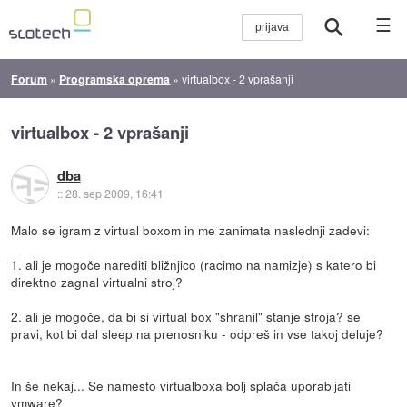
☰
Forum
»
Programska oprema
»
virtualbox - 2 vprašanji
virtualbox - 2 vprašanji
dba
::
28. sep 2009, 16:41
Malo se igram z virtual boxom in me zanimata naslednji zadevi:
1. ali je mogoče narediti bližnjico (racimo na namizje) s katero bi
direktno zagnal virtualni stroj?
2. ali je mogoče, da bi si virtual box "shranil" stanje stroja? se
pravi, kot bi dal sleep na prenosniku - odpreš in vse takoj deluje?
In še nekaj... Se namesto virtualboxa bolj splača uporabljati
vmware?