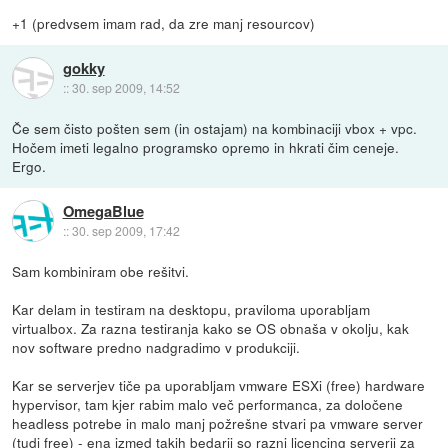
+1 (predvsem imam rad, da zre manj resourcov)
gokky
::
30. sep 2009, 14:52
Če sem čisto pošten sem (in ostajam) na kombinaciji vbox + vpc.
Hočem imeti legalno programsko opremo in hkrati čim ceneje.
Ergo.
OmegaBlue
::
30. sep 2009, 17:42
Sam kombiniram obe rešitvi.
Kar delam in testiram na desktopu, praviloma uporabljam
virtualbox. Za razna testiranja kako se OS obnaša v okolju, kak
nov software predno nadgradimo v produkciji.
Kar se serverjev tiče pa uporabljam vmware ESXi (free) hardware
hypervisor, tam kjer rabim malo več performanca, za določene
headless potrebe in malo manj požrešne stvari pa vmware server
(tudi free) - ena izmed takih bedarij so razni licencing serverji za