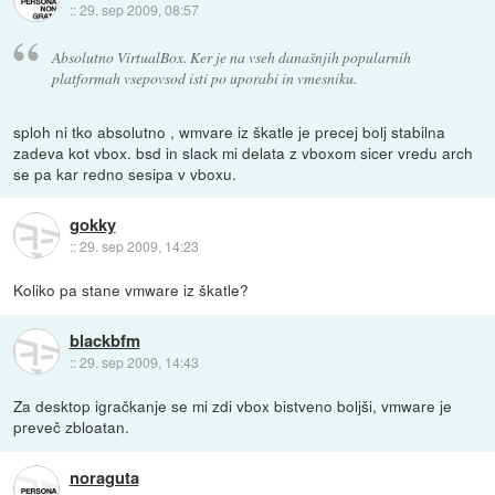
::
29. sep 2009, 08:57
Absolutno VirtualBox. Ker je na vseh današnjih popularnih
platformah vsepovsod isti po uporabi in vmesniku.
sploh ni tko absolutno , wmvare iz škatle je precej bolj stabilna
zadeva kot vbox. bsd in slack mi delata z vboxom sicer vredu arch
se pa kar redno sesipa v vboxu.
gokky
::
29. sep 2009, 14:23
Koliko pa stane vmware iz škatle?
blackbfm
::
29. sep 2009, 14:43
Za desktop igračkanje se mi zdi vbox bistveno boljši, vmware je
preveč zbloatan.
noraguta