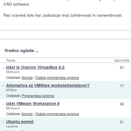
CAD software.
Pač vzameš tisto kar zadostuje tvoji zahtevnosti in namembnosti.
Vredno ogleda ...
Tema
Sporočila
»
Izšel je Oraclov VirtualBox 6.0
57
McHusch
Oddelek:
Novice
/
Ostala programska oprema
»
Alternativa za VMWare workstation/player?
17
MrStein
Oddelek:
Programska oprema
»
Izšel VMware Workstation 8
42
McHusch
Oddelek:
Novice
/
Ostala programska oprema
»
Ubuntu pomoč
21
xandros