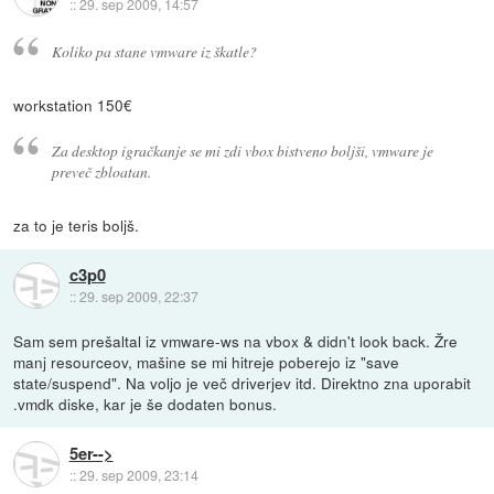
::
29. sep 2009, 14:57
Koliko pa stane vmware iz škatle?
workstation 150€
Za desktop igračkanje se mi zdi vbox bistveno boljši, vmware je
preveč zbloatan.
za to je teris boljš.
c3p0
::
29. sep 2009, 22:37
Sam sem prešaltal iz vmware-ws na vbox & didn't look back. Žre
manj resourceov, mašine se mi hitreje poberejo iz "save
state/suspend". Na voljo je več driverjev itd. Direktno zna uporabit
.vmdk diske, kar je še dodaten bonus.
5er-->
::
29. sep 2009, 23:14