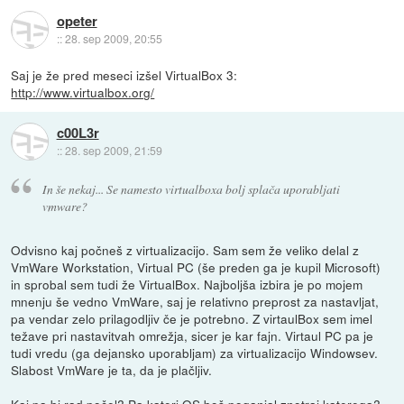
opeter
::
28. sep 2009, 20:55
Saj je že pred meseci izšel VirtualBox 3:
http://www.virtualbox.org/
c00L3r
::
28. sep 2009, 21:59
In še nekaj... Se namesto virtualboxa bolj splača uporabljati
vmware?
Odvisno kaj počneš z virtualizacijo. Sam sem že veliko delal z
VmWare Workstation, Virtual PC (še preden ga je kupil Microsoft)
in sprobal sem tudi že VirtualBox. Najboljša izbira je po mojem
mnenju še vedno VmWare, saj je relativno preprost za nastavljat,
pa vendar zelo prilagodljiv če je potrebno. Z virtaulBox sem imel
težave pri nastavitvah omrežja, sicer je kar fajn. Virtaul PC pa je
tudi vredu (ga dejansko uporabljam) za virtualizacijo Windowsev.
Slabost VmWare je ta, da je plačljiv.