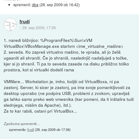
spremenil:
dba
(
28. sep 2009 ob 16:42
)
frudi
::
28. sep 2009, 17:36
1. naredi bližnjico: %ProgramFiles%\Sun\xVM
VirtualBox\VBoxManage.exe startvm <ime_virtualne_mašine>
2. seveda. Ko zapreš virtualno mašino, te vpraša, ali jo želiš
ugasniti ali shraniti. Če jo shraniš, naslednjič nadaljuješ s točke,
kjer si jo shranil. Ti pa to seveda zasede na disku približno toliko
prostora, kot si virtualki dodelil rama
VMWare... Workstation je, imho, boljši od VirtualBoxa, ni pa
zastonj. Server, ki sicer je zastonj, pa ima svoje pomankljivosti za
desktop uporabo (ne podpira USB, problemi z zvokom, upravljaš
ga lahko samo preko web vmesnika (kar pomeni, da ti inštalira tudi
slednjega, mislim da Apache), itd.).
Za to kar rabiš, ostani pri VirtualBox...
Zgodovina sprememb…
spremenilo:
frudi
(
28. sep 2009 ob 17:36
)