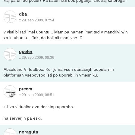
Kaj pa bi rad počel? Pa kateri OS boš poganjal znotraj katerega?
dba
::
29. sep 2009, 07:54
v visti bi rad imel ubuntu... Mam pa namen imet tud v mandrivi win
xp in ubuntu... Tak, da bolj ali manj vse :D
opeter
::
29. sep 2009, 08:36
Absolutno VirtualBox. Ker je na vseh današnjih popularnih
platformah vsepovsod isti po uporabi in vmesniku.
preem
::
29. sep 2009, 08:51
+1 za virtualbox za desktop uporabo.
na serverjih pa esxi.
noraguta