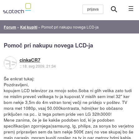
☰
Forum
»
Kaj kupiti
»
Pomoč pri nakupu novega LCD-ja
Pomoč pri nakupu novega LCD-ja
cinkaCR7
::
18. avg 2009, 21:34
Še enkrat tukaj:
Pozdravljeni,
kopujem LCD televizor za mnojo sobo.Soba ni glih velika zato tudi
ne mislim preveč velikega tv-ja kupovat.V mislih sem imel 32" ker
bom nekje 3,5m do 4m vstran torej večji ne pridejo v poštev. TV
mora met 1080p, vsaj 50.000kontrasta, hdmi(ker bo občasno
priključen na pc.. iz tega potem pride ven LG 32lh3000!
Mene zanima, če je še kakše podoben lcd, ki je podoben
specifikacijan zgornjega(samsung, lg, philips, za sonya bo verjetno
prem) pripravljen sem da tam nekje 500€ zanj no vse skupaj bo še
malo naraslo, moram kupiti nosilec za tv in par metrov hdmi kabla.