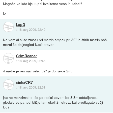
Mogoče ve kdo kje kupiti kvalitetno veso in kabel?
lp
LapD
::
18. avg 2009, 22:40
Ne vem al si se zmotu pri metrih ampak pri 32" in štirih metrih boš
moral še daljnogled kupit zraven.
GrimReaper
::
18. avg 2009, 22:46
4 metre je res mal velik, 32" je do nekje 2m.
cinkaCR7
::
18. avg 2009, 22:51
jap no maksimalno, če po resici povem bo 3,3m oddaljenost,
gledalo se pa tudi bližje tam okoli 2metrov.. kaj predlagate večji
lcd?