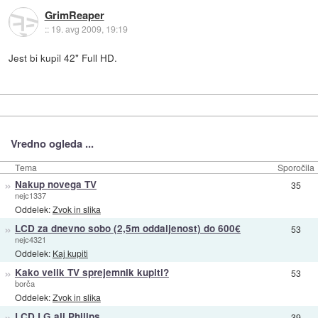
GrimReaper
::
19. avg 2009, 19:19
Jest bi kupil 42" Full HD.
Vredno ogleda ...
Tema
Sporočila
»
Nakup novega TV
35
nejc1337
Oddelek:
Zvok in slika
»
LCD za dnevno sobo (2,5m oddaljenost) do 600€
53
nejc4321
Oddelek:
Kaj kupiti
»
Kako velik TV sprejemnik kupiti?
53
borča
Oddelek:
Zvok in slika
»
LCD LG ali Philips
39