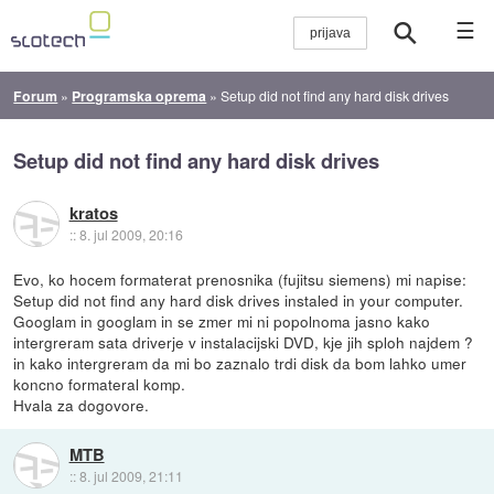
☰
Forum
»
Programska oprema
»
Setup did not find any hard disk drives
Setup did not find any hard disk drives
kratos
::
8. jul 2009, 20:16
Evo, ko hocem formaterat prenosnika (fujitsu siemens) mi napise:
Setup did not find any hard disk drives instaled in your computer.
Googlam in googlam in se zmer mi ni popolnoma jasno kako
intergreram sata driverje v instalacijski DVD, kje jih sploh najdem ?
in kako intergreram da mi bo zaznalo trdi disk da bom lahko umer
koncno formateral komp.
Hvala za dogovore.
MTB
::
8. jul 2009, 21:11