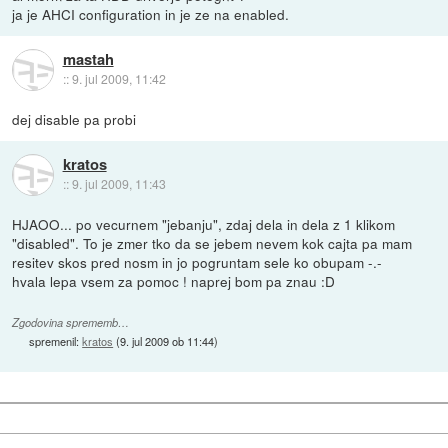
ja je AHCI configuration in je ze na enabled.
mastah
::
9. jul 2009, 11:42
dej disable pa probi
kratos
::
9. jul 2009, 11:43
HJAOO... po vecurnem "jebanju", zdaj dela in dela z 1 klikom
"disabled". To je zmer tko da se jebem nevem kok cajta pa mam
resitev skos pred nosm in jo pogruntam sele ko obupam -.-
hvala lepa vsem za pomoc ! naprej bom pa znau :D
Zgodovina sprememb…
spremenil:
kratos
(
9. jul 2009 ob 11:44
)