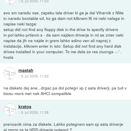
::
9. jul 2009, 11:30
evo sm naredu vse, zapeku tale driver ki ga je dal Viharnik z Nlite
in naredu bootable cd, ko ga dam not kliknem f6 mi neki nalaga in
napise neki tazga:
setup did not find any floppy disk in the drive to specify drivers
in pol lahko prtisnm s - da sam najdem driverje in mi se zmer neki
napise da jih ne najde in grem lahko edino ven ali naprej z
instalacijo, kliknem enter in isto: Setup did not find any hard disk
drives installed in your computer. To me dela ze res ziucnga -.-'.
hvala
mastah
::
9. jul 2009, 11:33
na disketo dej ane...drgac pa dol potegn xp z sata driverji, pa tud v
biosu mors met nek AHCI compatible
kratos
::
9. jul 2009, 11:38
prenosnik nima za diskete. Lahko potegnem sam xp sata driverje
al morm za ta HDD driverje potegnt ?