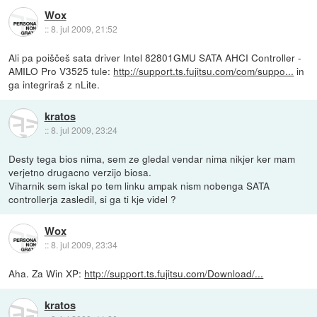
Wox
::
8. jul 2009, 21:52
Ali pa poiščeš sata driver Intel 82801GMU SATA AHCI Controller -
AMILO Pro V3525 tule:
http://support.ts.fujitsu.com/com/suppo...
in
ga integriraš z nLite.
kratos
::
8. jul 2009, 23:24
Desty tega bios nima, sem ze gledal vendar nima nikjer ker mam
verjetno drugacno verzijo biosa.
Viharnik sem iskal po tem linku ampak nism nobenga SATA
controllerja zasledil, si ga ti kje videl ?
Wox
::
8. jul 2009, 23:34
Aha. Za Win XP:
http://support.ts.fujitsu.com/Download/...
kratos