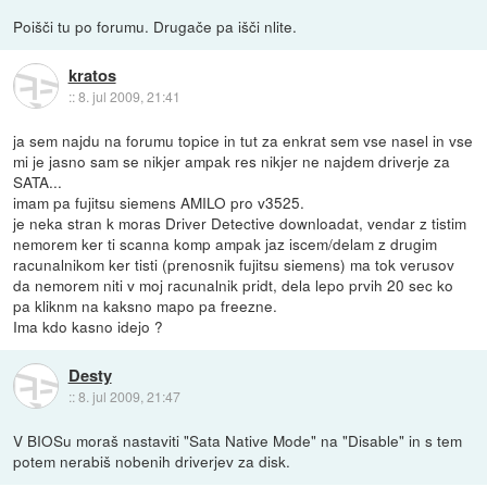
Poišči tu po forumu. Drugače pa išči nlite.
kratos
::
8. jul 2009, 21:41
ja sem najdu na forumu topice in tut za enkrat sem vse nasel in vse
mi je jasno sam se nikjer ampak res nikjer ne najdem driverje za
SATA...
imam pa fujitsu siemens AMILO pro v3525.
je neka stran k moras Driver Detective downloadat, vendar z tistim
nemorem ker ti scanna komp ampak jaz iscem/delam z drugim
racunalnikom ker tisti (prenosnik fujitsu siemens) ma tok verusov
da nemorem niti v moj racunalnik pridt, dela lepo prvih 20 sec ko
pa kliknm na kaksno mapo pa freezne.
Ima kdo kasno idejo ?
Desty
::
8. jul 2009, 21:47
V BIOSu moraš nastaviti "Sata Native Mode" na "Disable" in s tem
potem nerabiš nobenih driverjev za disk.