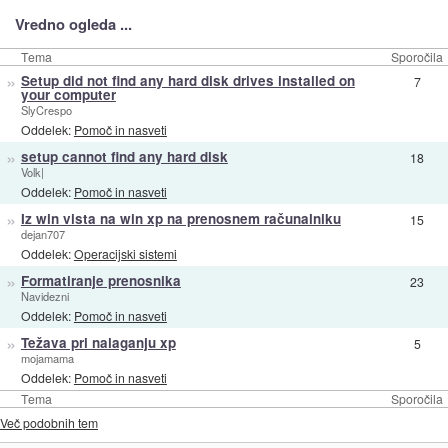
Vredno ogleda ...
Tema
Sporočila
»
Setup did not find any hard disk drives installed on
7
your computer
SlyCrespo
Oddelek:
Pomoč in nasveti
»
setup cannot find any hard disk
18
Volk|
Oddelek:
Pomoč in nasveti
»
Iz win vista na win xp na prenosnem računalniku
15
dejan707
Oddelek:
Operacijski sistemi
»
Formatiranje prenosnika
23
Navidezni
Oddelek:
Pomoč in nasveti
»
Težava pri nalaganju xp
5
mojamama
Oddelek:
Pomoč in nasveti
Tema
Sporočila
Več podobnih tem