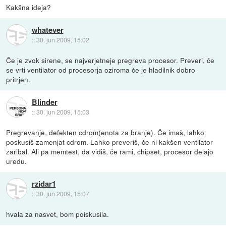
Kakšna ideja?
whatever
::
30. jun 2009, 15:02
Če je zvok sirene, se najverjetneje pregreva procesor. Preveri, če
se vrti ventilator od procesorja oziroma če je hladilnik dobro
pritrjen.
Blinder
::
30. jun 2009, 15:03
Pregrevanje, defekten cdrom(enota za branje). Če imaš, lahko
poskusiš zamenjat cdrom. Lahko preveriš, če ni kakšen ventilator
zaribal. Ali pa memtest, da vidiš, če rami, chipset, procesor delajo
uredu.
rzidar1
::
30. jun 2009, 15:07
hvala za nasvet, bom poiskusila.