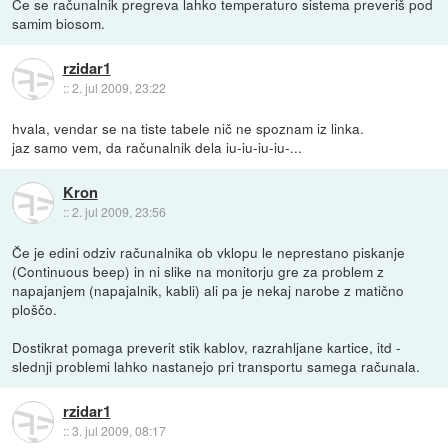
Če se računalnik pregreva lahko temperaturo sistema preveriš pod
samim biosom.
rzidar1
::
2. jul 2009, 23:22
hvala, vendar se na tiste tabele nič ne spoznam iz linka.
jaz samo vem, da računalnik dela iu-iu-iu-iu-...
Kron
::
2. jul 2009, 23:56
Če je edini odziv računalnika ob vklopu le neprestano piskanje
(Continuous beep) in ni slike na monitorju gre za problem z
napajanjem (napajalnik, kabli) ali pa je nekaj narobe z matično
ploščo.
Dostikrat pomaga preverit stik kablov, razrahljane kartice, itd -
slednji problemi lahko nastanejo pri transportu samega računala.
rzidar1
::
3. jul 2009, 08:17