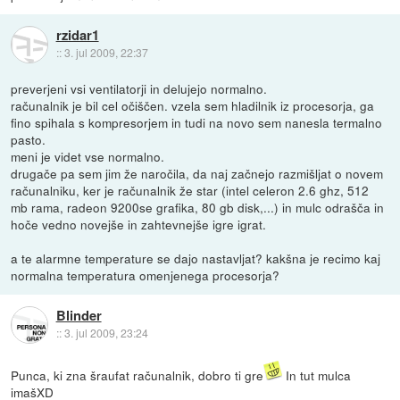
rzidar1
::
3. jul 2009, 22:37
preverjeni vsi ventilatorji in delujejo normalno.
računalnik je bil cel očiščen. vzela sem hladilnik iz procesorja, ga
fino spihala s kompresorjem in tudi na novo sem nanesla termalno
pasto.
meni je videt vse normalno.
drugače pa sem jim že naročila, da naj začnejo razmišljat o novem
računalniku, ker je računalnik že star (intel celeron 2.6 ghz, 512
mb rama, radeon 9200se grafika, 80 gb disk,...) in mulc odrašča in
hoče vedno novejše in zahtevnejše igre igrat.
a te alarmne temperature se dajo nastavljat? kakšna je recimo kaj
normalna temperatura omenjenega procesorja?
Blinder
::
3. jul 2009, 23:24
Punca, ki zna šraufat računalnik, dobro ti gre
In tut mulca
imašXD