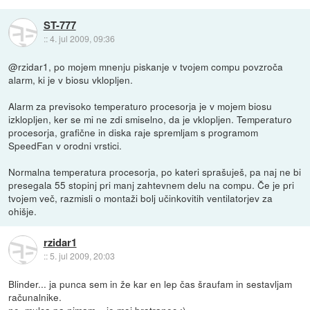
ST-777
::
4. jul 2009, 09:36
@rzidar1, po mojem mnenju piskanje v tvojem compu povzroča
alarm, ki je v biosu vklopljen.
Alarm za previsoko temperaturo procesorja je v mojem biosu
izklopljen, ker se mi ne zdi smiselno, da je vklopljen. Temperaturo
procesorja, grafične in diska raje spremljam s programom
SpeedFan v orodni vrstici.
Normalna temperatura procesorja, po kateri sprašuješ, pa naj ne bi
presegala 55 stopinj pri manj zahtevnem delu na compu. Če je pri
tvojem več, razmisli o montaži bolj učinkovitih ventilatorjev za
ohišje.
rzidar1
::
5. jul 2009, 20:03
Blinder... ja punca sem in že kar en lep čas šraufam in sestavljam
računalnike.