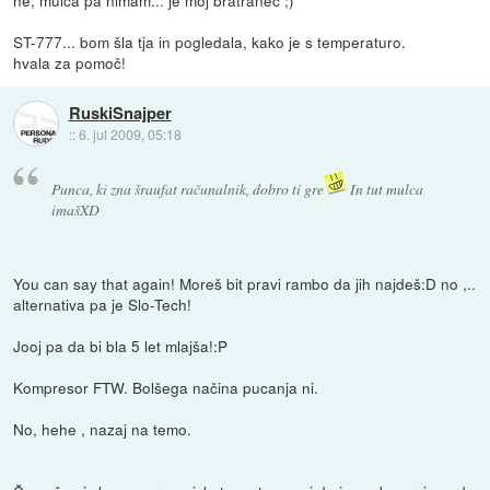
ne, mulca pa nimam... je moj bratranec ;)
ST-777... bom šla tja in pogledala, kako je s temperaturo.
hvala za pomoč!
RuskiSnajper
::
6. jul 2009, 05:18
Punca, ki zna šraufat računalnik, dobro ti gre
In tut mulca
imašXD
You can say that again! Moreš bit pravi rambo da jih najdeš:D no ,..
alternativa pa je Slo-Tech!
Jooj pa da bi bla 5 let mlajša!:P
Kompresor FTW. Bolšega načina pucanja ni.
No, hehe , nazaj na temo.