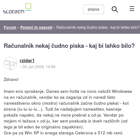
☰
Forum
»
Pomoč in nasveti
»
Računalnik nekaj čudno piska - kaj bi lahko bilo?
Računalnik nekaj čudno piska - kaj bi lahko bilo?
rzidar1
::
30. jun 2009, 14:59
Zdravo!
Imam eno vprašanje. Danes sem hotla na novo naložit Windowse
na en računalnik, vendar ko se zaganja cd in naredi tisto
namestitveno okno (modro) računalnik začne čudno piskat - kot
sirena (iu-iu-iu-iu...). Tudi če nadaljujem namestitev, kasneje
pokaže napako, da nekaj ne more prebrat s cd-ja. Vendar po
mojem ni težava v cd-ju, ker sem poskusla iz dveh različnih (od
tega je bil eden še originalno zapakiran).
Gre pa za Win XP in enega starega Celerona s 512 mb rami.