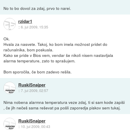
No to bo dovol za zdaj, prvo to narei.
rzidar1
::
6. jul 2009, 15:35
Ok.
Hvala za nasvete. Takoj, ko bom imela možnost pridet do
računalnika, bom poskusla.
Kako se pride v Bios vem, vendar še nikoli nisem nastavljala
alarma temperature, zato to sprašujem.
Bom sporočila, če bom zadevo rešila.
RuskiSnajper
::
7. jul 2009, 02:57
Nima nobena alarmna temperatura veze zdaj, ti si sam kode zapiši
, če jih nečeš sama reševat pa pošli zaporedja piskov sem tukaj.
RuskiSnajper
::
10. jul 2009, 00:43