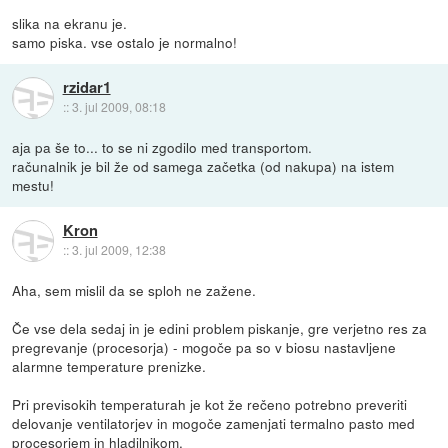
slika na ekranu je.
samo piska. vse ostalo je normalno!
rzidar1
::
3. jul 2009, 08:18
aja pa še to... to se ni zgodilo med transportom.
računalnik je bil že od samega začetka (od nakupa) na istem
mestu!
Kron
::
3. jul 2009, 12:38
Aha, sem mislil da se sploh ne zažene.
Če vse dela sedaj in je edini problem piskanje, gre verjetno res za
pregrevanje (procesorja) - mogoče pa so v biosu nastavljene
alarmne temperature prenizke.
Pri previsokih temperaturah je kot že rečeno potrebno preveriti
delovanje ventilatorjev in mogoče zamenjati termalno pasto med
procesorjem in hladilnikom.