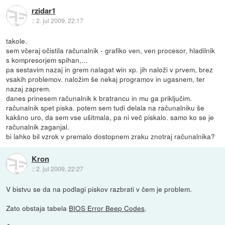
rzidar1
::
2. jul 2009, 22:17
takole.
sem včeraj očistila računalnik - grafiko ven, ven procesor, hladilnik
s kompresorjem spihan,...
pa sestavim nazaj in grem nalagat win xp. jih naloži v prvem, brez
vsakih problemov. naložim še nekaj programov in ugasnem, ter
nazaj zaprem.
danes prinesem računalnik k bratrancu in mu ga priključim.
računalnik spet piska. potem sem tudi delala na računalniku še
kakšno uro, da sem vse ušitmala, pa ni več piskalo. samo ko se je
računalnik zaganjal.
bi lahko bil vzrok v premalo dostopnem zraku znotraj računalnika?
Kron
::
2. jul 2009, 22:27
V bistvu se da na podlagi piskov razbrati v čem je problem.
Zato obstaja tabela
BIOS Error Beep Codes
.