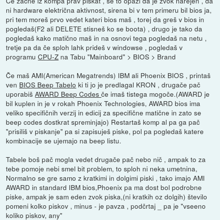
Če začne iz kompa prav piskat , se to opazi da je zvok narejen , da
ni hardware električna aktivnost, sirena bi v tem primeru bil bios ja,
pri tem moreš prvo vedet kateri bios maš , torej da greš v bios in
pogledaš(F2 ali DELETE stisneš ko se boota) , drugo je tako da
pogledaš kako matično maš in na osnovi tega pogledaš na netu ,
tretje pa da če sploh lahk prideš v windowse , pogledaš v
programu
CPU-Z
na Tabu "Mainboard" > BIOS > Brand
Če maš AMI(American Megatrends) IBM ali Phoenix BIOS , printaš
ven
BIOS Beep Tabelo
ki ti jo je predlagal KRON , drugače pač
uporabiš
AWARD Beep Codes
če imaš tistega mogoče.(AWARD je
bil kuplen in je v rokah Phoenix Technologies, AWARD bios ima
veliko specifičnih verzij in edicij za specifične matične in zato se
beep codes dostkrat spreminjajo) Restartaš komp al pa ga pač
"prisiliš v piskanje" pa si zapisuješ piske, pol pa pogledaš katere
kombinacije se ujemajo na beep listu.
Tabele boš pač mogla vedet drugače pač nebo nič , ampak to za
tebe pomoje nebi smel bit problem, to sploh ni neka umetnina,
Normalno se gre samo z kratkimi in dolgimi piski , tako imajo AMI
AWARD in standard IBM bios,Phoenix pa ma dost bol podrobne
piske, ampak je sam eden zvok piska,(ni kratkih oz dolgih) število
pomeni kolko piskov , minus - je pavza , podčrtaj _ pa je "vseeno
koliko piskov, any"