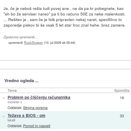
Ja, če je neboš rešla tudi povej ane , ne da pa kr pobegnete, kao
"eh bo že serviser nareo" pa ti bo raćuno 50E za neke malenkosti.
... Rešitev je , sam če je folk pripravlen nekaj naret, specifično to
zaporedje piskov bi še vsak 5 let star froc znal hehe. brez zamere.
Zgodovina sprememb…
spremenil:
RuskiSnajper
(
10. jul 2009 ob 00:44
)
Vredno ogleda ...
Tema
Sporočila
»
Problem po čiščenju računalnika
16
monster-x
Oddelek:
Strojna oprema
»
Težava s BIOS - om
33
luka9
Oddelek:
Pomoč in nasveti