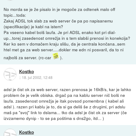
No morda se je že pisalo in je mogoče za odtenek malo off
topic...toda:
Zakaj ADSL tok slab za web server če pa po napisanemu
(specifikacije) je kabl na istem?
Pa vseeno kabel bolš laufa. Je pri ADSL enako kot pri dial-
up...torej zasedenost omrežja in s tem slabši prenosi in konekcija?
Ker ko sem v domačem kraju slišu, da je centrala končana..sem
htel met ga za web server.....dokler me edn ni posvaril, da to ni
najbolš za server. (rc-car
).
Kostko
::
18. jul 2002, 12:48
adsl je čist ok za web server, razen prenosa je 16kB/s, kar je lahko
problem če je velik obiska. drgač pa na kablu server nič bolš ne
laufa. zasedenost omrežja je itak povsod pomembna ( kabel ali
adsl ). razen pri kablu je to, da si ga deliš še z drugimi, pri adslu
maš pa "svoj" link to dslama... tko da adsl je čist ok za server (če
izvzamemo dynip - to se pa poštima s dns2go, itd... )
Kostko