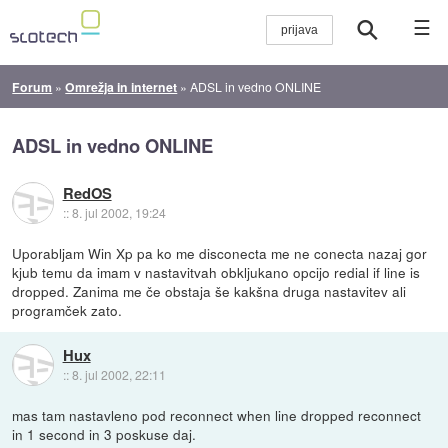
☰
Forum
»
Omrežja in internet
»
ADSL in vedno ONLINE
ADSL in vedno ONLINE
RedOS
::
8. jul 2002, 19:24
Uporabljam Win Xp pa ko me disconecta me ne conecta nazaj gor
kjub temu da imam v nastavitvah obkljukano opcijo redial if line is
dropped. Zanima me če obstaja še kakšna druga nastavitev ali
programček zato.
Hux
::
8. jul 2002, 22:11
mas tam nastavleno pod reconnect when line dropped reconnect
in 1 second in 3 poskuse daj.