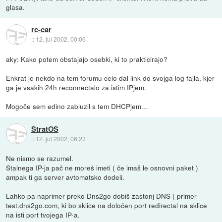
glasa.
rc-car
::
12. jul 2002, 00:06
aky: Kako potem obstajajo osebki, ki to prakticirajo?
Enkrat je nekdo na tem forumu celo dal link do svojga log fajla, kjer
ga je vsakih 24h reconnectalo za istim IPjem.
Mogoče sem edino zabluzil s tem DHCPjem...
StratOS
::
12. jul 2002, 06:23
Ne nismo se razumel.
Stalnega IP-ja pač ne moreš imeti ( če imaš le osnovni paket )
ampak ti ga server avtomatsko dodeli.
Lahko pa naprimer preko Dns2go dobiš zastonj DNS ( primer
test.dns2go.com, ki bo sklice na določen port redirectal na sklice
na isti port tvojega IP-a.