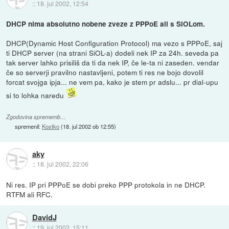
::
18. jul 2002, 12:54
DHCP nima absolutno nobene zveze z PPPoE ali s SiOLom.
DHCP(Dynamic Host Configuration Protocol) ma vezo s PPPoE, saj
ti DHCP server (na strani SiOL-a) dodeli nek IP za 24h. seveda pa
tak server lahko prisiliš da ti da nek IP, če le-ta ni zaseden. vendar
če so serverji pravilno nastavljeni, potem ti res ne bojo dovolil
forcat svojga ipja... ne vem pa, kako je stem pr adslu... pr dial-upu
si to lohka naredu
Zgodovina sprememb…
spremenil:
Kostko
(
18. jul 2002 ob 12:55
)
aky
::
18. jul 2002, 22:06
Ni res. IP pri PPPoE se dobi preko PPP protokola in ne DHCP.
RTFM ali RFC.
DavidJ
::
19. jul 2002, 15:11