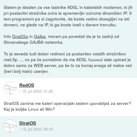
Sistem je idealen za vse lastnike ADSL in kabelskih modemov, ki jih
pri postavitvi strežnika ovira le spremenljiv oziroma dinamičen IP. S
tem programom pa si zagotovite, da boste vedno dosegljivi na isti
domeni, ne glede na IP, ki ga boste imeli v danem trenutku.
Info
Dns2Go
in
Gajba
, moram pa povedati da je ta zadnji od
Slovenskega GAJBA networka.
To je seveda tudi dober redirect za postavitev ostalih strežnikov
mail,ftp ..., no pa če pomislimo da ma ADSL fuuuuul slab upload je
dobro samo za WEB server, pa še to za komaj enega ali malce več
(beri bolj malo) userjev.
RedOS
::
15. jul 2002, 01:26
StratOS zanima me kateri operacijski sistem uporabljaš za server?
Kaj je boljše Linux ali Win?
StratOS
::
15. jul 2002, 09:19