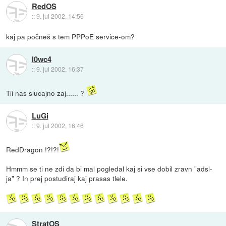
RedOS
::
9. jul 2002, 14:56
kaj pa počneš s tem PPPoE service-om?
l0wc4
::
9. jul 2002, 16:37
Tii nas slucajno zaj...... ?
LuGi
::
9. jul 2002, 16:46
RedDragon !?!?!
Hmmm se ti ne zdi da bi mal pogledal kaj si vse dobil zravn "adsl-
ja" ? In prej postudiraj kaj prasas tlele.
StratOS