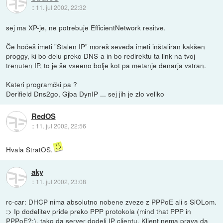
::
11. jul 2002, 22:32
sej ma XP-je, ne potrebuje EfficientNetwork resitve.
Če hočeš imeti "Stalen IP" moreš seveda imeti inštaliran kakšen
proggy, ki bo delu preko DNS-a in bo redirektu ta link na tvoj
trenuten IP, to je še vseeno bolje kot pa metanje denarja vstran.
Kateri programčki pa ?
Derifield Dns2go, Gjba DynIP ... sej jih je zlo veliko
RedOS
::
11. jul 2002, 22:56
Hvala StratOS.
aky
::
11. jul 2002, 23:08
rc-car: DHCP nima absolutno nobene zveze z PPPoE ali s SiOLom.
:> Ip dodelitev pride preko PPP protokola (mind that PPP in
PPPoE?:), tako da server dodeli IP clientu. Klient nema prava da