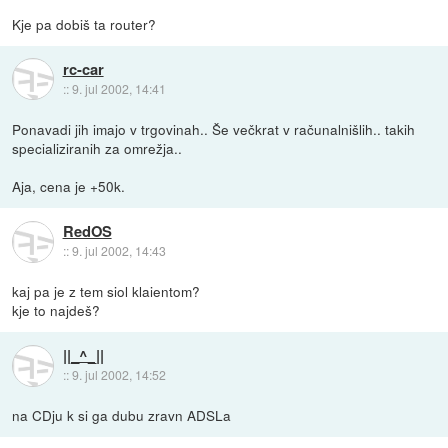
Kje pa dobiš ta router?
rc-car
::
9. jul 2002, 14:41
Ponavadi jih imajo v trgovinah.. Še večkrat v računalnišlih.. takih
specializiranih za omrežja..
Aja, cena je +50k.
RedOS
::
9. jul 2002, 14:43
kaj pa je z tem siol klaientom?
kje to najdeš?
||_^_||
::
9. jul 2002, 14:52
na CDju k si ga dubu zravn ADSLa