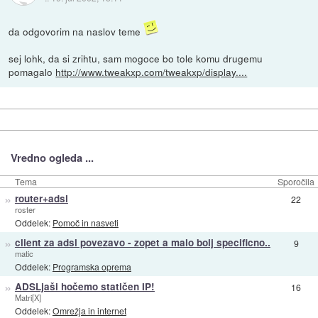
da odgovorim na naslov teme
sej lohk, da si zrihtu, sam mogoce bo tole komu drugemu
pomagalo
http://www.tweakxp.com/tweakxp/display....
Vredno ogleda ...
Tema
Sporočila
»
router+adsl
22
roster
Oddelek:
Pomoč in nasveti
»
client za adsl povezavo - zopet a malo bolj specificno..
9
matic
Oddelek:
Programska oprema
»
ADSLjaši hočemo statičen IP!
16
Matri[X]
Oddelek:
Omrežja in internet