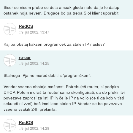
Sicer se nisem probo ce dela ampak glede nato da je to daiup
ostanek noja nevem. Drugace bo pa treba SIol klient uporabit.
RedOS
::
9. jul 2002, 13:47
Kaj pa obstaj kakšen programček za stalen IP naslov?
rc-car
::
9. jul 2002, 14:25
Stalnega IPja ne moreš dobiti s 'programčkom'..
Vendar vseeno obstaja možnost. Potrebuješ router, ki podpira
DHCP. Potem moraš ta router samo skonfiguirati, da ob prekinitvi
povezave zaprosi za isti IP in če je IP na voljo (če ti ga kdo v tisti
sekundi ni vzel) boš imel lepo stalen IP. Vendar se bo povezava
vseeno vsakih 24h prekinila.
RedOS
::
9. jul 2002, 14:28