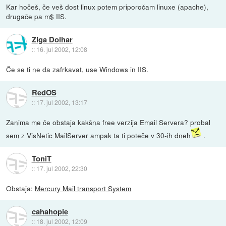
Kar hočeš, če veš dost linux potem priporočam linuxe (apache),
drugače pa m$ IIS.
Ziga Dolhar
::
16. jul 2002, 12:08
Če se ti ne da zafrkavat, use Windows in IIS.
RedOS
::
17. jul 2002, 13:17
Zanima me če obstaja kakšna free verzija Email Servera? probal
sem z VisNetic MailServer ampak ta ti poteče v 30-ih dneh
.
ToniT
::
17. jul 2002, 22:30
Obstaja:
Mercury Mail transport System
cahahopie
::
18. jul 2002, 12:09