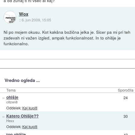
a od zunaj ti ni všeč al kaj?
Wox
::
6. jun 2009, 15:05
Ni po mojem okusu. Kot kakšna božična jelka je. Sicer pa mi pri teh
zadevah ni važen izgled, ampak funkcionalnost. In to ohišje je
funkcionalno.
Vredno ogleda ...
Tema
Sporočila
»
ohišje
24
citizen8
Oddelek:
Kaj kupiti
»
Katero Ohišje??
30
Hexx
Oddelek:
Kaj kupiti
»
top ohišje
42