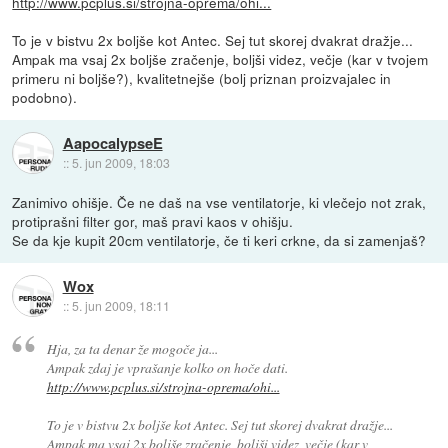
http://www.pcplus.si/strojna-oprema/ohi...
To je v bistvu 2x boljše kot Antec. Sej tut skorej dvakrat dražje...
Ampak ma vsaj 2x boljše zračenje, boljši videz, večje (kar v tvojem
primeru ni boljše?), kvalitetnejše (bolj priznan proizvajalec in
podobno).
AapocalypseE
::
5. jun 2009, 18:03
Zanimivo ohišje. Če ne daš na vse ventilatorje, ki vlečejo not zrak,
protiprašni filter gor, maš pravi kaos v ohišju.
Se da kje kupit 20cm ventilatorje, če ti keri crkne, da si zamenjaš?
Wox
::
5. jun 2009, 18:11
Hja, za ta denar že mogoče ja...
Ampak zdaj je vprašanje kolko on hoče dati.
http://www.pcplus.si/strojna-oprema/ohi...
To je v bistvu 2x boljše kot Antec. Sej tut skorej dvakrat dražje...
Ampak ma vsaj 2x boljše zračenje, boljši videz, večje (kar v