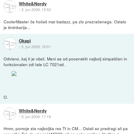
White&Nerdy
::
5. jun 2009, 15:53
CoolerMaster če hočeš mat badazz, pa zlo prezračenega. Ostalo
je šminkarija...
Okapi
::
5. jun 2009, 16:01
Odvisno, kaj ti je všeč. Meni se od pocenskih najbolj simpatičen in
funkcionalen zdi tale LC 7021sd.
O.
White&Nerdy
::
5. jun 2009, 17:19
Hmm, pomoje sta najboljša res Tt in CM... Ostali so predragi ali pa