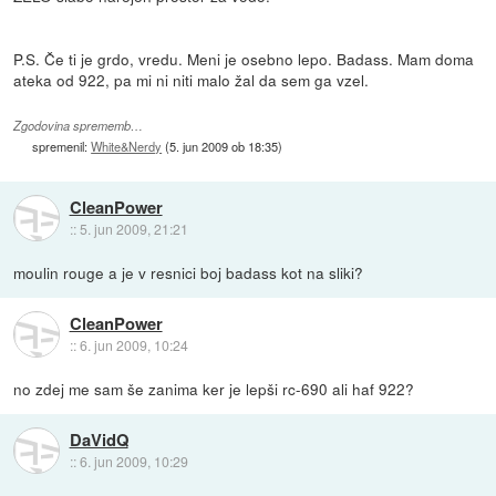
P.S. Če ti je grdo, vredu. Meni je osebno lepo. Badass. Mam doma
ateka od 922, pa mi ni niti malo žal da sem ga vzel.
Zgodovina sprememb…
spremenil:
White&Nerdy
(
5. jun 2009 ob 18:35
)
CleanPower
::
5. jun 2009, 21:21
moulin rouge a je v resnici boj badass kot na sliki?
CleanPower
::
6. jun 2009, 10:24
no zdej me sam še zanima ker je lepši rc-690 ali haf 922?
DaVidQ
::
6. jun 2009, 10:29