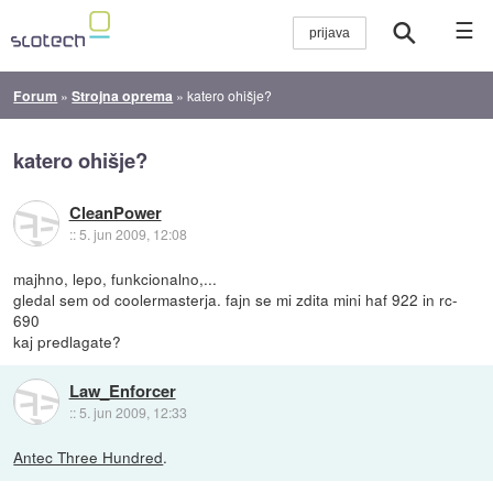
☰
Forum
»
Strojna oprema
»
katero ohišje?
katero ohišje?
CleanPower
::
5. jun 2009, 12:08
majhno, lepo, funkcionalno,...
gledal sem od coolermasterja. fajn se mi zdita mini haf 922 in rc-
690
kaj predlagate?
Law_Enforcer
::
5. jun 2009, 12:33
Antec Three Hundred
.