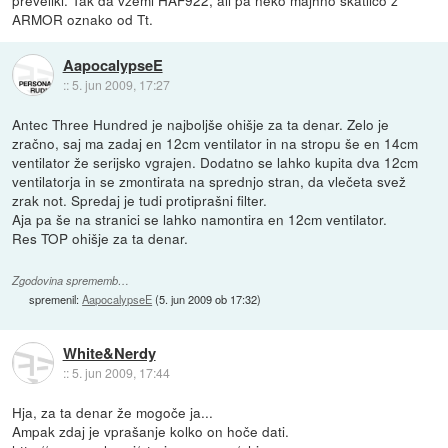
preveliki. Tak da vzemi HAF922, ali pa neko majhno škatlico z
ARMOR oznako od Tt.
AapocalypseE
::
5. jun 2009, 17:27
Antec Three Hundred je najboljše ohišje za ta denar. Zelo je
zračno, saj ma zadaj en 12cm ventilator in na stropu še en 14cm
ventilator že serijsko vgrajen. Dodatno se lahko kupita dva 12cm
ventilatorja in se zmontirata na sprednjo stran, da vlečeta svež
zrak not. Spredaj je tudi protiprašni filter.
Aja pa še na stranici se lahko namontira en 12cm ventilator.
Res TOP ohišje za ta denar.
Zgodovina sprememb…
spremenil:
AapocalypseE
(
5. jun 2009 ob 17:32
)
White&Nerdy
::
5. jun 2009, 17:44
Hja, za ta denar že mogoče ja...
Ampak zdaj je vprašanje kolko on hoče dati.