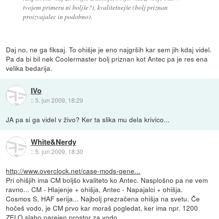
tvojem primeru ni boljše?), kvalitetnejše (bolj priznan
proizvajalec in podobno).
Daj no, ne ga fiksaj. To ohišje je eno najgrših kar sem jih kdaj videl.
Pa da bi bil nek Coolermaster bolj priznan kot Antec pa je res ena
velika bedarija.
IVo
::
5. jun 2009, 18:29
JA pa si ga videl v živo? Ker ta slika mu dela krivico...
White&Nerdy
::
5. jun 2009, 18:30
http://www.overclock.net/case-mods-gene...
Pri ohišjih ima CM boljšo kvaliteto ko Antec. Nasplošno pa ne vem
ravno... CM - Hlajenje + ohišja, Antec - Napajalci + ohišja.
Cosmos S, HAF serija... Najbolj prezračena ohišja na svetu. Če
hočeš vodo, je CM prvo kar moraš pogledat, ker ima npr. 1200
ZELO slabo narejen prostor za vodo.