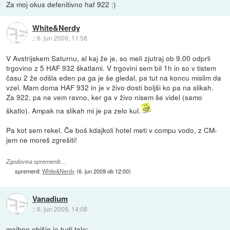
Za moj okus defenitivno haf 922 :)
White&Nerdy
::
6. jun 2009, 11:58
V Avstrijskem Saturnu, al kaj že je, so meli zjutraj ob 9.00 odprli
trgovino z 5 HAF 932 škatlami. V trgovini sem bil 1h in so v tistem
času 2 že odšla eden pa ga je še gledal, pa tut na koncu mislim da
vzel. Mam doma HAF 932 in je v živo dosti boljši ko pa na slikah.
Za 922, pa ne vem ravno, ker ga v živo nisem še videl (samo
škatlo). Ampak na slikah mi je pa zelo kul.
Pa kot sem rekel. Če boš kdajkoli hotel meti v compu vodo, z CM-
jem ne moreš zgrešiti!
Zgodovina sprememb…
spremenil:
White&Nerdy
(
6. jun 2009 ob 12:00
)
Vanadium
::
6. jun 2009, 14:08
majhno ohišje je tudi tale: