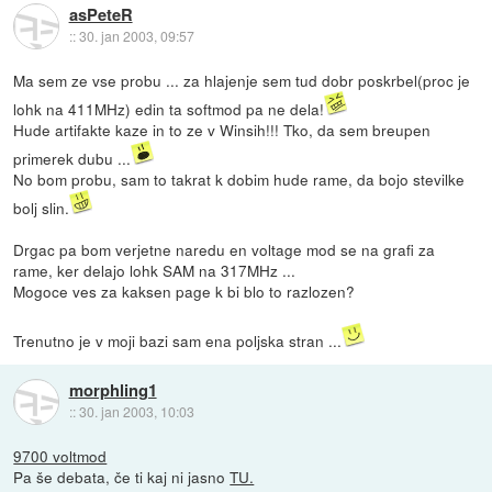
asPeteR
::
30. jan 2003, 09:57
Ma sem ze vse probu ... za hlajenje sem tud dobr poskrbel(proc je
lohk na 411MHz) edin ta softmod pa ne dela!
Hude artifakte kaze in to ze v Winsih!!! Tko, da sem breupen
primerek dubu ...
No bom probu, sam to takrat k dobim hude rame, da bojo stevilke
bolj slin.
Drgac pa bom verjetne naredu en voltage mod se na grafi za
rame, ker delajo lohk SAM na 317MHz ...
Mogoce ves za kaksen page k bi blo to razlozen?
Trenutno je v moji bazi sam ena poljska stran ...
morphling1
::
30. jan 2003, 10:03
9700 voltmod
Pa še debata, če ti kaj ni jasno
TU.