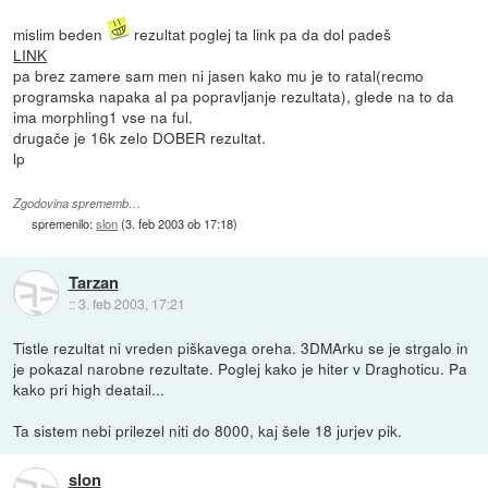
mislim beden
rezultat poglej ta link pa da dol padeš
LINK
pa brez zamere sam men ni jasen kako mu je to ratal(recmo
programska napaka al pa popravljanje rezultata), glede na to da
ima morphling1 vse na ful.
drugače je 16k zelo DOBER rezultat.
lp
Zgodovina sprememb…
spremenilo:
slon
(
3. feb 2003 ob 17:18
)
Tarzan
::
3. feb 2003, 17:21
Tistle rezultat ni vreden piškavega oreha. 3DMArku se je strgalo in
je pokazal narobne rezultate. Poglej kako je hiter v Draghoticu. Pa
kako pri high deatail...
Ta sistem nebi prilezel niti do 8000, kaj šele 18 jurjev pik.
slon