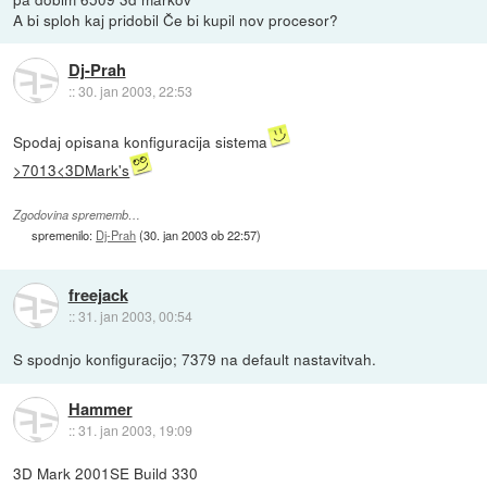
A bi sploh kaj pridobil Če bi kupil nov procesor?
Dj-Prah
::
30. jan 2003, 22:53
Spodaj opisana konfiguracija sistema
>7013<3DMark's
Zgodovina sprememb…
spremenilo:
Dj-Prah
(
30. jan 2003 ob 22:57
)
freejack
::
31. jan 2003, 00:54
S spodnjo konfiguracijo; 7379 na default nastavitvah.
Hammer
::
31. jan 2003, 19:09
3D Mark 2001SE Build 330