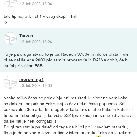
::
3. feb 2003, 18:04
tale tip naj bi bil št 1 v svoji skupini
link
lp
Tarzan
::
3. feb 2003, 18:24
To je pa druga stvar. To je pa Radeon 9700+ in nforce plata. Tole
bi se dal še ene 2000 pik sam iz procesorja in RAM-a dobit, če bi
laufal pri višjem FSB.
morphling1
::
3. feb 2003, 19:00
Vsake toliko časa se pojavljajo eni rezultati, ki sicer ne vem kako
so dobljeni ampak so Fake, saj to čez nekaj časa popucajo. Sej
poznavalec 3dmarka hitro ugotovi kateri rezultat je Fake in kateri ni
tu pa ni treba bit genij, ko vidiš 532 fps v zmaju in samo 73 v naravi
da se mu je neki odtrgalo :)
Drugi rezultat je pa daleč od tega da bi bil prvi v svojem razredu,
finta je da so vse Atijeve kartice v istem razredu. Tako da je rekord