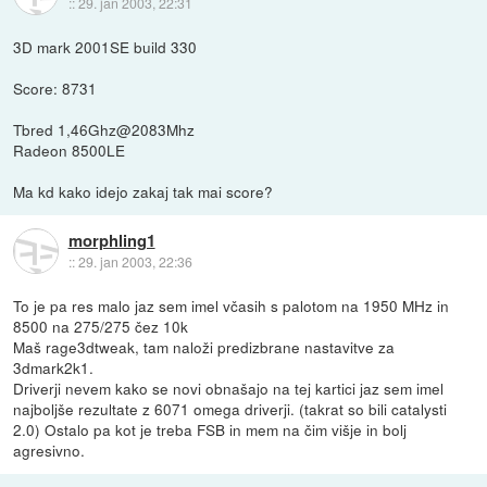
::
29. jan 2003, 22:31
3D mark 2001SE build 330
Score: 8731
Tbred 1,46Ghz@2083Mhz
Radeon 8500LE
Ma kd kako idejo zakaj tak mai score?
morphling1
::
29. jan 2003, 22:36
To je pa res malo jaz sem imel včasih s palotom na 1950 MHz in
8500 na 275/275 čez 10k
Maš rage3dtweak, tam naloži predizbrane nastavitve za
3dmark2k1.
Driverji nevem kako se novi obnašajo na tej kartici jaz sem imel
najboljše rezultate z 6071 omega driverji. (takrat so bili catalysti
2.0) Ostalo pa kot je treba FSB in mem na čim višje in bolj
agresivno.