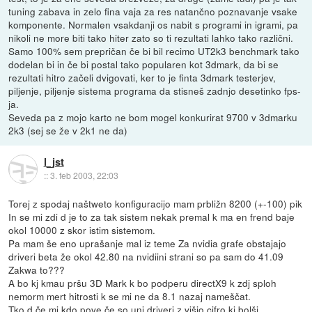
tuning zabava in zelo fina vaja za res natančno poznavanje vsake
komponente. Normalen vsakdanji os nabit s programi in igrami, pa
nikoli ne more biti tako hiter zato so ti rezultati lahko tako različni.
Samo 100% sem prepričan če bi bil recimo UT2k3 benchmark tako
dodelan bi in če bi postal tako popularen kot 3dmark, da bi se
rezultati hitro začeli dvigovati, ker to je finta 3dmark testerjev,
piljenje, piljenje sistema programa da stisneš zadnjo desetinko fps-
ja.
Seveda pa z mojo karto ne bom mogel konkurirat 9700 v 3dmarku
2k3 (sej se že v 2k1 ne da)
l_jst
::
3. feb 2003, 22:03
Torej z spodaj naštweto konfiguracijo mam prbližn 8200 (+-100) pik
In se mi zdi d je to za tak sistem nekak premal k ma en frend baje
okol 10000 z skor istim sistemom.
Pa mam še eno uprašanje mal iz teme Za nvidia grafe obstajajo
driveri beta že okol 42.80 na nvidiini strani so pa sam do 41.09
Zakwa to???
A bo kj kmau pršu 3D Mark k bo podperu directX9 k zdj sploh
nemorm mert hitrosti k se mi ne da 8.1 nazaj nameščat.
Tko d če mi kdo pove če so uni driveri z višjo cifro kj bolši.