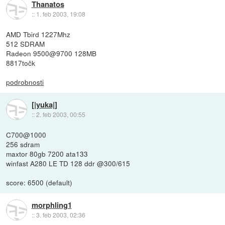
Thanatos
::
1. feb 2003, 19:08
AMD Tbird 1227Mhz
512 SDRAM
Radeon 9500@9700 128MB
8817točk
podrobnosti
[|yuka|]
::
2. feb 2003, 00:55
C700@1000
256 sdram
maxtor 80gb 7200 ata133
winfast A280 LE TD 128 ddr @300/615
score: 6500 (default)
morphling1
::
3. feb 2003, 02:36