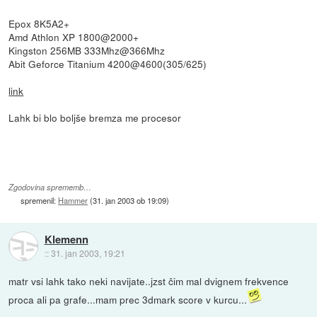
Epox 8K5A2+
Amd Athlon XP 1800@2000+
Kingston 256MB 333Mhz@366Mhz
Abit Geforce Titanium 4200@4600(305/625)
link
Lahk bi blo boljše bremza me procesor
Zgodovina sprememb…
spremenil:
Hammer
(
31. jan 2003 ob 19:09
)
Klemenn
::
31. jan 2003, 19:21
matr vsi lahk tako neki navijate..jzst čim mal dvignem frekvence
proca ali pa grafe...mam prec 3dmark score v kurcu...