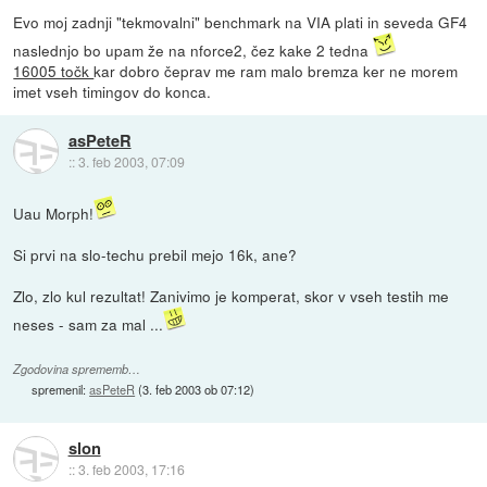
Evo moj zadnji "tekmovalni" benchmark na VIA plati in seveda GF4
naslednjo bo upam že na nforce2, čez kake 2 tedna
16005 točk
kar dobro čeprav me ram malo bremza ker ne morem
imet vseh timingov do konca.
asPeteR
::
3. feb 2003, 07:09
Uau Morph!
Si prvi na slo-techu prebil mejo 16k, ane?
Zlo, zlo kul rezultat! Zanivimo je komperat, skor v vseh testih me
neses - sam za mal ...
Zgodovina sprememb…
spremenil:
asPeteR
(
3. feb 2003 ob 07:12
)
slon
::
3. feb 2003, 17:16