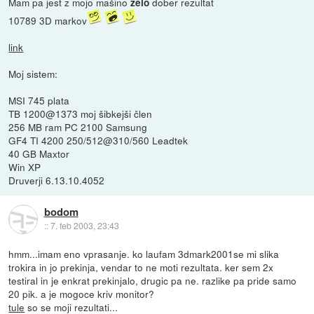
Mam pa jest z mojo mašino
dober rezultat
zelo
10789 3D markov
link
Moj sistem:
MSI 745 plata
TB 1200@1373 moj šibkejši člen
256 MB ram PC 2100 Samsung
GF4 TI 4200 250/512@310/560 Leadtek
40 GB Maxtor
Win XP
Druverji 6.13.10.4052
bodom
::
7. feb 2003, 23:43
hmm...imam eno vprasanje. ko laufam 3dmark2001se mi slika
trokira in jo prekinja, vendar to ne moti rezultata. ker sem 2x
testiral in je enkrat prekinjalo, drugic pa ne. razlike pa pride samo
20 pik. a je mogoce kriv monitor?
tule
so se moji rezultati...