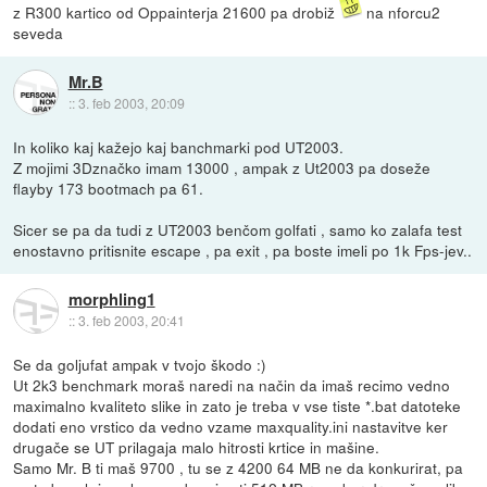
z R300 kartico od Oppainterja 21600 pa drobiž
na nforcu2
seveda
Mr.B
::
3. feb 2003, 20:09
In koliko kaj kažejo kaj banchmarki pod UT2003.
Z mojimi 3Dznačko imam 13000 , ampak z Ut2003 pa doseže
flayby 173 bootmach pa 61.
Sicer se pa da tudi z UT2003 benčom golfati , samo ko zalafa test
enostavno pritisnite escape , pa exit , pa boste imeli po 1k Fps-jev..
morphling1
::
3. feb 2003, 20:41
Se da goljufat ampak v tvojo škodo :)
Ut 2k3 benchmark moraš naredi na način da imaš recimo vedno
maximalno kvaliteto slike in zato je treba v vse tiste *.bat datoteke
dodati eno vrstico da vedno vzame maxquality.ini nastavitve ker
drugače se UT prilagaja malo hitrosti krtice in mašine.
Samo Mr. B ti maš 9700 , tu se z 4200 64 MB ne da konkurirat, pa