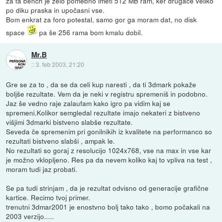
za ta bench je zelo pomebno imeti 512 MB ram, ker drugače veliko
po diku praska in upočasni vse.
Bom enkrat za foro potestal, samo gor ga moram dat, no disk
space
pa še 256 rama bom kmalu dobil.
Mr.B
::
3. feb 2003, 21:20
Gre se za to , da se da celi kup naresti , da ti 3dmark pokaže
boljše rezultate. Vem da je neki v registru spremeniš in podobno.
Jaz še vedno raje zalaufam kako igro pa vidim kaj se
spremeni.Kolikor semgledal rezultate imajo nekateri z bistveno
višjimi 3dmarki bistveno slabše rezultate.
Seveda če spremenim pri gonilnikih iz kvalitete na performanco so
rezultati bistveno slabši , ampak le.
No rezultati so goraj z resolucijo 1024x768, vse na max in vse kar
je možno vklopljeno. Res pa da nevem koliko kaj to vpliva na test ,
moram tudi jaz probati.
Se pa tudi strinjam , da je rezultat odvisno od generacije grafične
kartice. Recimo tvoj primer.
trenutni 3dmar2001 je enostvno bolj tako tako , bomo počakali na
2003 verzijo.....