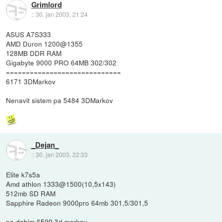
Grimlord
::
30. jan 2003, 21:24
ASUS A7S333
AMD Duron 1200@1355
128MB DDR RAM
Gigabyte 9000 PRO 64MB 302/302
=============================
6171 3DMarkov
Nenavit sistem pa 5484 3DMarkov
_Dejan_
::
30. jan 2003, 22:33
Elite k7s5a
Amd athlon 1333@1500(10,5x143)
512mb SD RAM
Sapphire Radeon 9000pro 64mb 301,5/301,5
pa dobim 6509 3d markov