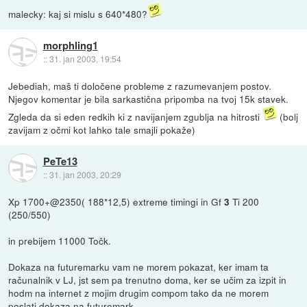
malecky: kaj si mislu s 640*480?
morphling1
::
31. jan 2003, 19:54
Jebediah, maš ti določene probleme z razumevanjem postov.
Njegov komentar je bila sarkastična pripomba na tvoj 15k stavek.
Zgleda da si eden redkih ki z navijanjem zgublja na hitrosti
(bolj
zavijam z očmi kot lahko tale smajli pokaže)
PeTe13
::
31. jan 2003, 20:29
Xp 1700+@2350( 188*12,5) extreme timingi in Gf
Ti 200
3
(250/550)
in prebijem 11000 Točk.
Dokaza na futuremarku vam ne morem pokazat, ker imam ta
računalnik v LJ, jst sem pa trenutno doma, ker se učim za izpit in
hodm na internet z mojim drugim compom tako da ne morem
poslati dokaza na futuremark.