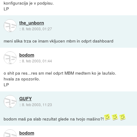
konfiguracija je v podpisu.
LP
the_unborn
::
8. feb 2003, 01:27
meni slika trza ce imam vkljucen mbm in odprt dashboard
bodom
::
8. feb 2003, 01:44
o shit pa res...res sm mel odprt MBM medtem ko je laufalo.
hvala za opozorilo.
LP
GUFY
::
8. feb 2003, 11:23
bodom maš pa slab rezultat glede na tvojo mašino?!
bodom