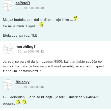
asPeteR
::
30. jan 2003, 08:30
Ma jaz budala, sem dal kr direkt moje linke ...
Se mi je mudil it spat ...
Etola zdej pa res:
TLE!
morphling1
::
30. jan 2003, 09:42
Ja zdaj se pa vidi da je navaden 9500, kaj ti artifakte spušča če
modaš. Se ti da za foro sam soft mod naredit, pa en bench spustit
z enakimi nastavitvami ?
Malecky
::
30. jan 2003, 09:45
LOL Jebediah....ja to so bli cajti k je folk 3Dmark še v 640*480
poganju