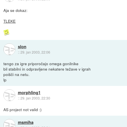
Aja se dokaz:
TLEKE
slon
::
29. jan 2003, 22:06
tengo za igre priporočajo omega gonilnike
bil stabilni in odpravljene nekatere težave v igrah
poišči na netu.
lp
morphling1
::
29. jan 2003, 22:30
AS project not valid :)
msmiha