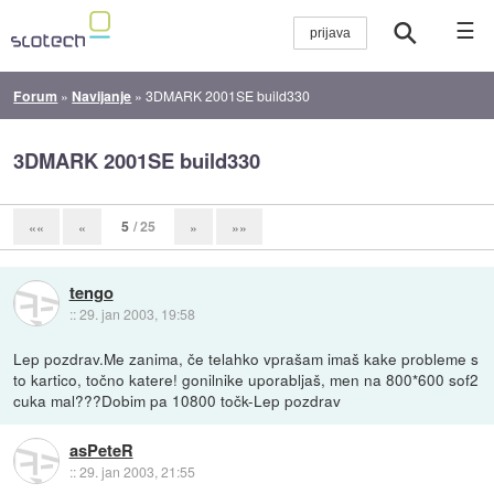
☰
Forum
»
Navijanje
»
3DMARK 2001SE build330
3DMARK 2001SE build330
5
/ 25
««
«
»
»»
tengo
::
29. jan 2003, 19:58
Lep pozdrav.Me zanima, če telahko vprašam imaš kake probleme s
to kartico, točno katere! gonilnike uporabljaš, men na 800*600 sof2
cuka mal???Dobim pa 10800 točk-Lep pozdrav
asPeteR
::
29. jan 2003, 21:55