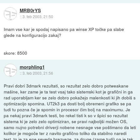
MRB0rYS
::
3. feb 2003, 21:50
Imam vse kar je spodaj napisano pa winse XP točke pa slabe
glede na konfiguracijo zakaj?
skore: 8500
morphling1
::
3. feb 2003, 21:56
Pravi dobri 3dmark rezultati, so rezultat zelo dobro potweakane
mašine, ker zame je ta test vsaj tako sistemski kot je grafični in ga
rad uporabljam ker se zelo dobro pokažejo malenkosti ki jih dobiš s
optimizacijo spomina. UT2k3 pa dosti bolj obremeni grafiko se pa
tudi tu pozna če je spomin in procesor čim bolj na maximumu. Je
pa nekaj pravi 3dmark testi, bo rekel tisti k so v špici so rezultat
sistema ki je zelo zelo optimiziran, se pravi najboljši možen OS,
samo nujno potrebni driverji nobene nesnage vse poštimano da leti
kolikor je mogoče ter z navito grafično toliko da stabilno naredi
test, to je za ene seveda brezveze, za druge (zame tudi) pa je tak