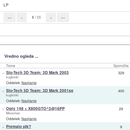
LP
5
/ 25
««
«
»
»»
Vredno ogleda ...
Tema
Sporočila
»
Slo-Tech 3D Team: 3D Mark 2003
329
kuglvinkl
Oddelek:
Navijanje
»
Slo-Tech 3D Team: 3D Mark 2001se
400
kuglvinkl
Oddelek:
Navijanje
»
Opty 148 + X800GTO^2@16PP
29
Moonman
Oddelek:
Navijanje
»
Premalo pik?
9