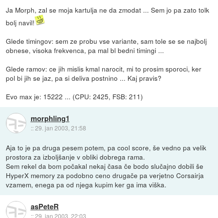
Ja Morph, zal se moja kartulja ne da zmodat ... Sem jo pa zato tolk
bolj navil!
Glede timingov: sem ze probu vse variante, sam tole se se najbolj
obnese, visoka frekvenca, pa mal bl bedni timingi ...
Glede ramov: ce jih mislis kmal narocit, mi to prosim sporoci, ker
pol bi jih se jaz, pa si deliva postnino ... Kaj pravis?
Evo max je: 15222 ... (CPU: 2425, FSB: 211)
morphling1
::
29. jan 2003, 21:58
Aja to je pa druga pesem potem, pa cool score, še vedno pa velik
prostora za izboljšanje v obliki dobrega rama.
Sem rekel da bom počakal nekaj časa če bodo slučajno dobili še
HyperX memory za podobno ceno drugače pa verjetno Corsairja
vzamem, enega pa od njega kupim ker ga ima viška.
asPeteR
::
29. jan 2003, 22:03