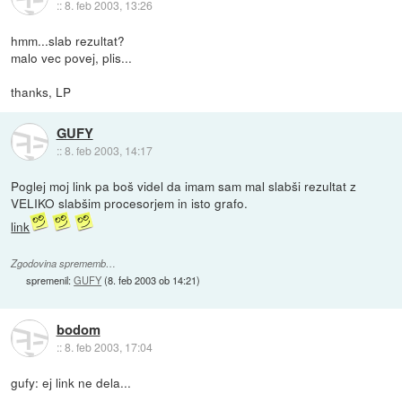
::
8. feb 2003, 13:26
hmm...slab rezultat?
malo vec povej, plis...
thanks, LP
GUFY
::
8. feb 2003, 14:17
Poglej moj link pa boš videl da imam sam mal slabši rezultat z
VELIKO slabšim procesorjem in isto grafo.
link
Zgodovina sprememb…
spremenil:
GUFY
(
8. feb 2003 ob 14:21
)
bodom
::
8. feb 2003, 17:04
gufy: ej link ne dela...