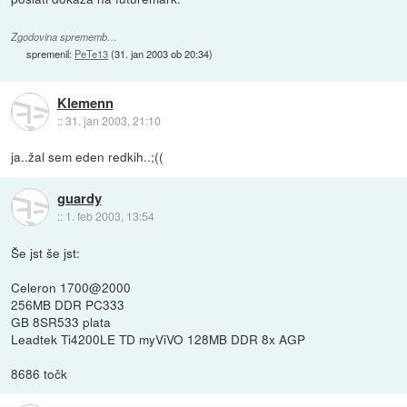
Zgodovina sprememb…
spremenil:
PeTe13
(
31. jan 2003 ob 20:34
)
Klemenn
::
31. jan 2003, 21:10
ja..žal sem eden redkih..;((
guardy
::
1. feb 2003, 13:54
Še jst še jst:
Celeron 1700@2000
256MB DDR PC333
GB 8SR533 plata
Leadtek Ti4200LE TD myViVO 128MB DDR 8x AGP
8686 točk