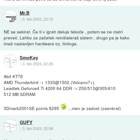
Mr.B
::
3. feb 2003, 22:16
NE se sekirat. Če ti v igrah deluje tekoče , potem se ne matri
preveč. Lahko za začetek reinštaleraš sistem , drugo pa je kako
imaš nastavljen hardware oz. timinge.
SmoKey
::
3. feb 2003, 22:28
Abit KT7E
AMD Thunderbird -> 1333@1502 (Volcano7+)
Leadtek Geforce4 Ti 4200 64 DDR -> 250/513@305/610
512 MB SDRAM
3Dmark2001SE points 8295
...men je zadost (zaenkrat)
GUFY
::
3. feb 2003, 22:58