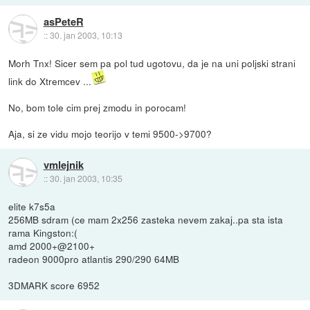
asPeteR
::
30. jan 2003, 10:13
Morh Tnx! Sicer sem pa pol tud ugotovu, da je na uni poljski strani
link do Xtremcev ...
No, bom tole cim prej zmodu in porocam!
Aja, si ze vidu mojo teorijo v temi 9500->9700?
vmlejnik
::
30. jan 2003, 10:35
elite k7s5a
256MB sdram (ce mam 2x256 zasteka nevem zakaj..pa sta ista
rama Kingston:(
amd 2000+@2100+
radeon 9000pro atlantis 290/290 64MB
3DMARK score 6952