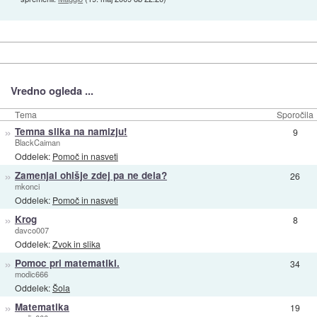
Vredno ogleda ...
Tema
Sporočila
»
Temna slika na namizju!
9
BlackCaiman
Oddelek:
Pomoč in nasveti
»
Zamenjal ohišje zdej pa ne dela?
26
mkonci
Oddelek:
Pomoč in nasveti
»
Krog
8
davco007
Oddelek:
Zvok in slika
»
Pomoc pri matematiki.
34
modic666
Oddelek:
Šola
»
Matematika
19