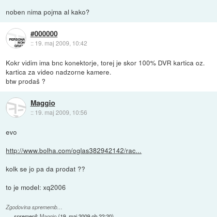
noben nima pojma al kako?
#000000
::
19. maj 2009, 10:42
Kokr vidim ima bnc konektorje, torej je skor 100% DVR kartica oz.
kartica za video nadzorne kamere.
btw prodaš ?
Maggio
::
19. maj 2009, 10:56
evo
http://www.bolha.com/oglas382942142/rac...
kolk se jo pa da prodat ??
to je model: xq2006
Zgodovina sprememb…
spremenil:
Maggio
(
19. maj 2009 ob 22:20
)