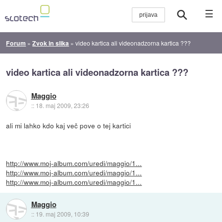
☰
Forum
»
Zvok in slika
»
video kartica ali videonadzorna kartica ???
video kartica ali videonadzorna kartica ???
Maggio
::
18. maj 2009, 23:26
ali mi lahko kdo kaj več pove o tej kartici
http://www.moj-album.com/uredi/maggio/1...
http://www.moj-album.com/uredi/maggio/1...
http://www.moj-album.com/uredi/maggio/1...
Maggio
::
19. maj 2009, 10:39