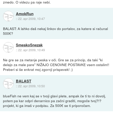
zmedo. O videzu pa raje nebi.
AmokRun
::
22. apr 2009, 10:47
BALAST: A lahko daš nekaj linkov do portalov, za katere si računal
500€?
SmeskoSnezak
::
22. apr 2009, 10:49
Ne gre se za metanje peska v oči. Gre se za princip, da taki "ki
delajo za male pare" NIŽAJO CENOVNE POSTAVKE vsem ostalim!!
Preberi si še enkrat moj zgornji prispevek! ;)
BALAST
::
22. apr 2009, 10:50
blueFish ne vem kaj se v tvoji glavi plete, ampak če ti to ni dovolj,
potem pa kar odpri denarnico pa začni graditi, mogoče tvoj?!?
projekt, ki ga imaš v podpisu. Za 500€ se ti priporočam.