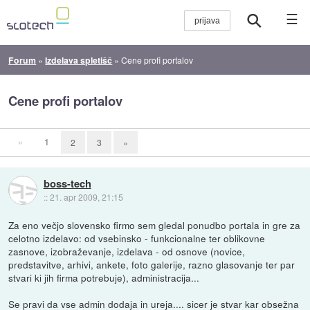
☰
Forum
»
Izdelava spletišč
»
Cene profi portalov
Cene profi portalov
«
1
2
3
»
boss-tech
::
21. apr 2009, 21:15
Za eno večjo slovensko firmo sem gledal ponudbo portala in gre za
celotno izdelavo: od vsebinsko - funkcionalne ter oblikovne
zasnove, izobraževanje, izdelava - od osnove (novice,
predstavitve, arhivi, ankete, foto galerije, razno glasovanje ter par
stvari ki jih firma potrebuje), administracija...
Se pravi da vse admin dodaja in ureja.... sicer je stvar kar obsežna