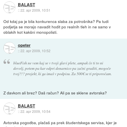
BALAST
::
22. apr 2009, 10:51
Od kdaj pa je bila konkurenca slaba za potrošnika? Pa tudi
podjetja se morajo navadit hodit po realnih tleh in ne samo v
oblakih kot kakšni monopolisti.
opeter
::
22. apr 2009, 10:52
blueFish ne vem kaj se v tvoji glavi plete, ampak če ti to ni
dovolj, potem pa kar odpri denarnico pa začni graditi, mogoče
tvoj?!? projekt, ki ga imaš v podpisu. Za 500€ se ti priporočam.
Z davkom ali brez? Daš račun? Ali pa se sklene avtorska?
BALAST
::
22. apr 2009, 10:54
Avtorska pogodba, plačaš pa prek študentskega servisa, kjer je