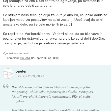
Sej prodajajo za 25k € tud centralno ogrevanje, pa avtomobile in
celo brunarce dobiš za ta denar.
Se strinjam boss-tech, galerija za 2k € je absurd, če lahko dobiš že
izpeljan modul za postavitev na splet
zastonj
. Upoštevaj da to ni
amatersko delo. pa še celo morje jih je za 5$.
Še replika na Mariborski portal. Verjemi ali ne, da so bile veze in
poznanstva ter državni denar prva na vrsti, ko so si delili dobičke.
Tako pač je, pa tudi če je pretveza javnega natečaja.
Zgodovina sprememb…
spremenil:
BALAST
(
22. apr 2009 ob 08:02
)
opeter
::
22. apr 2009, 08:22
Pomislite malo, koliko ljudi sodeluje pri takšnem projektu.
Programerji, oblikovalci, informacijski arhitekti, tekstopisci,
lektorji, prevajalci, fotografi, marketingarji, PRovci, vodje
projektov...
Pomislite kakšno opremo ti ljudje uporabljajo. Od računalnikov