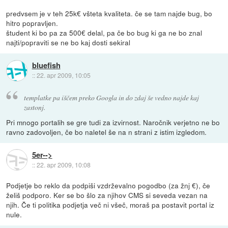
predvsem je v teh 25k€ všteta kvaliteta. če se tam najde bug, bo
hitro popravljen.
študent ki bo pa za 500€ delal, pa če bo bug ki ga ne bo znal
najti/popraviti se ne bo kaj dosti sekiral
bluefish
::
22. apr 2009, 10:05
templatke pa iščem preko Googla in do zdaj še vedno najde kaj
zastonj.
Pri mnogo portalih se gre tudi za izvirnost. Naročnik verjetno ne bo
ravno zadovoljen, če bo naletel še na n strani z istim izgledom.
5er-->
::
22. apr 2009, 10:08
Podjetje bo reklo da podpiši vzdrževalno pogodbo (za žnj €), če
želiš podporo. Ker se bo šlo za njihov CMS si seveda vezan na
njih. Če ti politika podjetja več ni všeč, moraš pa postavit portal iz
nule.