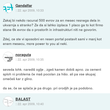
Gandalfar
::
22. apr 2009, 10:33
Zakaj bi nekdo racunal 500 evrov za en mesec resnega dela in
ukvarnja s stranko? Ze da si lahko izplaca 1 placo ga to kot firmo
stane 6k evrov da o prostorih in infrastrukturi niti ne govorim.
Zdej, ce ste vi sposobni en resen portal postavit sami v manj kot
enem mesecu, more power to you al neki.
noraguta
::
22. apr 2009, 10:35
seveda lohk. narediš oglje , zgeš kamen dobiš apno. za cement
sploh ni problema če maš pocolan za hišo. ali pa vse skupaj
omečeš kar z glino.
da se, če se splača je pa drugo. pri orodjih je pa podobno.
BALAST
::
22. apr 2009, 10:40