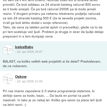
privošči. Če boš adidasu za 24 stranki katalog računal 800 evrov
se ti bodo smejali. Če pa boš računal 2000€ pa te bodo jemali
resno. V drugem primeru pa nekemu lokalnemu podjetju računaš
za isto 24 stranski katalog 500 € (če te seveda projekt zanima,
in/ali ga boš lahko dodal v svoje reference).
Tako, da cena za takšen portal sploh ni pre(velika), glede na to da
pri tem sodeluje več ljudi. Problem je drugje in sicer da ljudje delajo
prepoceni in s tem dumpajo cene.
IceIceBaby
::
22. apr 2009, 00:47
BALAST, na koliko velikih web projektih si že delal? Predvidevam,
da na nobenem.
Opkow
::
22. apr 2009, 01:05
Pri nas imamo zaposlene 2-3 stalne programerje-sistemce, ki
skrbijo samo za kodo, bazo, ... Da laufa en portal na parih
masinah. In tako je ze nekaj let. Koliko gre samo za place teh ljudi
na letni ravni. :)