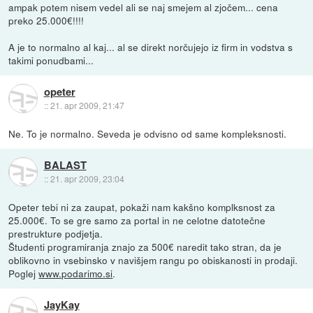
ampak potem nisem vedel ali se naj smejem al zjočem... cena
preko 25.000€!!!!
A je to normalno al kaj... al se direkt norčujejo iz firm in vodstva s
takimi ponudbami...
opeter
::
21. apr 2009, 21:47
Ne. To je normalno. Seveda je odvisno od same kompleksnosti.
BALAST
::
21. apr 2009, 23:04
Opeter tebi ni za zaupat, pokaži nam kakšno komplksnost za
25.000€. To se gre samo za portal in ne celotne datotečne
prestrukture podjetja.
Študenti programiranja znajo za 500€ naredit tako stran, da je
oblikovno in vsebinsko v navišjem rangu po obiskanosti in prodaji.
Poglej
www.podarimo.si
.
JayKay