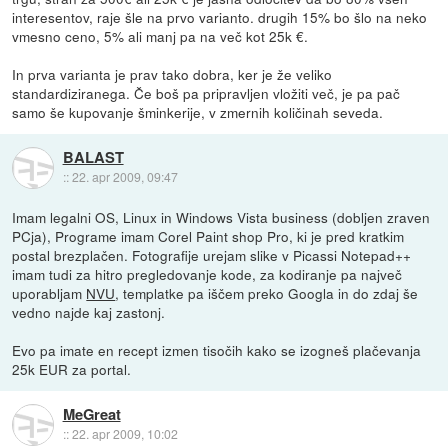
interesentov, raje šle na prvo varianto. drugih 15% bo šlo na neko
vmesno ceno, 5% ali manj pa na več kot 25k €.
In prva varianta je prav tako dobra, ker je že veliko
standardiziranega. Če boš pa pripravljen vložiti več, je pa pač
samo še kupovanje šminkerije, v zmernih količinah seveda.
BALAST
::
22. apr 2009, 09:47
Imam legalni OS, Linux in Windows Vista business (dobljen zraven
PCja), Programe imam Corel Paint shop Pro, ki je pred kratkim
postal brezplačen. Fotografije urejam slike v Picassi Notepad++
imam tudi za hitro pregledovanje kode, za kodiranje pa največ
uporabljam
NVU
, templatke pa iščem preko Googla in do zdaj še
vedno najde kaj zastonj.
Evo pa imate en recept izmen tisočih kako se izogneš plačevanja
25k EUR za portal.
MeGreat
::
22. apr 2009, 10:02