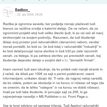
Badboy_
::
22. apr 2009, 09:26
Razlika je ogromna seveda, ker podjetja morajo plačevati tudi
licenco za različna orodja s katerimi delajo. Da ne rečem, da za
ogromnimi projekti stoji tudi veliko število ljudi, ki so vsi več ali manj
strokovnjaki na svojem področju. Razumem, da tudi študentje
iščejo svoj prostor pod računalniškim (denarnim) nebom, vendar
moraš pomisliti, ko boš oz. če boš kdaj v računalniški "industriji" in
ko boš delal/ponujal razne storitve in boš tržil po zate razumnih
cenah, za tistega, ki pa zahteva storitev, po previsokih cenah, kaj
študentje dejansko delajo s svojimi deli v t.i. "domačih firmah".
Imam namreč tudi sam izkušnje, da ko prideš neki manjši stranki in
ji rečeš, da iščeš par 100€ za sajt s parimi podstranmi, vsemi
informacijami, unikaten dizajn itd. Ti reče, da najprej nekaj narediš,
da bo videla, potem se obotavlja in na koncu ni ničesar od tega (da
ne omenim, da te lahko "nategne" in na koncu ne dobiš ničesar).
Imaš pa tudi take študente, ki ponujajo sajt za 20€, ki ga
najverjetneje naredijo v MS Publisher-u oz. Front Page-u.
Vse je torej odvisno od samega trženja. Tudi Applovi računalniki