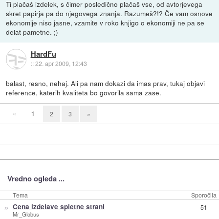
Ti plačaš izdelek, s čimer posledično plačaš vse, od avtorjevega
skret papirja pa do njegovega znanja. Razumeš?!? Če vam osnove
ekonomije niso jasne, vzamite v roko knjigo o ekonomiji ne pa se
delat pametne. ;)
HardFu
::
22. apr 2009, 12:43
balast, resno, nehaj. Ali pa nam dokazi da imas prav, tukaj objavi
reference, katerih kvaliteta bo govorila sama zase.
«
1
2
3
»
Vredno ogleda ...
Tema
Sporočila
»
Cena izdelave spletne strani
51
Mr_Globus