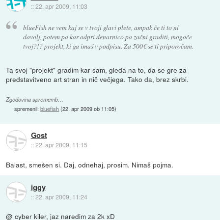
::
22. apr 2009, 11:03
blueFish ne vem kaj se v tvoji glavi plete, ampak če ti to ni
dovolj, potem pa kar odpri denarnico pa začni graditi, mogoče
tvoj?!? projekt, ki ga imaš v podpisu. Za 500€ se ti priporočam.
Ta svoj "projekt" gradim kar sam, gleda na to, da se gre za
predstavitveno art stran in nič večjega. Tako da, brez skrbi.
Zgodovina sprememb…
spremenil:
bluefish
(
22. apr 2009 ob 11:05
)
Gost
::
22. apr 2009, 11:15
Balast, smešen si. Daj, odnehaj, prosim. Nimaš pojma.
iggy
::
22. apr 2009, 11:24
@ cyber kiler, jaz naredim za 2k xD