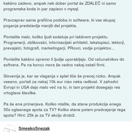
kakšno zadevo, ampak nek dober portal še ZDALEČ ni samo
programska koda in par zapisov v mysql.
Pravzaprav sama grafična podoba in software, ki vse skupaj
poganja predstavlja manjši del projekta.
Pomislite malo, koliko ljudi sodeluje pri takšnem projektu.
Programerji, oblikovalci, informacijski arhitekti, tekstopisci, lektorji,
prevajalci, fotografi, marketingarji, PRovci, vodje projektov...
Pomislite kakšno opremo ti ljudje uporabljajo. Od računalnikov do
softvera. Pa na koncu mora še vedno nekaj ostati firmi.
Slovenija je, kar se vlaganja v splet tiče še precej nizko. Ampak
vseeno, portali za nekaj 10k eur niso neka redkost. V zahodni
Evropi in USA dajo malo več na to, in tam projekti dosegajo res
vrtoglave številke.
Pa še ena primerjava. Koliko mislite, da stane produkcija enega
30s oglasnega spota za TV? Koliko stane potem predvajanje tega
spota? Hint: 25k je za TV akcijo drobiž.
SmeskoSnezak