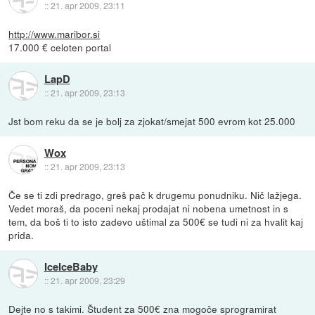
::
21. apr 2009, 23:11
http://www.maribor.si
17.000 € celoten portal
LapD
::
21. apr 2009, 23:13
Jst bom reku da se je bolj za zjokat/smejat 500 evrom kot 25.000
Wox
::
21. apr 2009, 23:13
Če se ti zdi predrago, greš pač k drugemu ponudniku. Nič lažjega.
Vedet moraš, da poceni nekaj prodajat ni nobena umetnost in s
tem, da boš ti to isto zadevo uštimal za 500€ se tudi ni za hvalit kaj
prida.
IceIceBaby
::
21. apr 2009, 23:29
Dejte no s takimi. Študent za 500€ zna mogoče sprogramirat