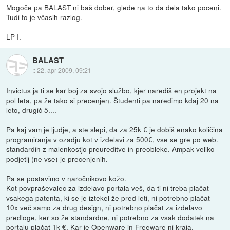
Mogoče pa BALAST ni baš dober, glede na to da dela tako poceni.
Tudi to je včasih razlog.
LP I.
BALAST
::
22. apr 2009, 09:21
Invictus ja ti se kar boj za svojo službo, kjer narediš en projekt na
pol leta, pa že tako si precenjen. Študenti pa naredimo kdaj 20 na
leto, drugič 5....
Pa kaj vam je ljudje, a ste slepi, da za 25k € je dobiš enako količina
programiranja v ozadju kot v izdelavi za 500€, vse se gre po web.
standardih z malenkostjo preureditve in preobleke. Ampak veliko
podjetij (ne vse) je precenjenih.
Pa se postavimo v naročnikovo kožo.
Kot povpraševalec za izdelavo portala veš, da ti ni treba plačat
vsakega patenta, ki se je iztekel že pred leti, ni potrebno plačat
10x več samo za drug design, ni potrebno plačat za izdelavo
predloge, ker so že standardne, ni potrebno za vsak dodatek na
portalu plačat 1k €. Kar je Openware in Freeware ni kraja.