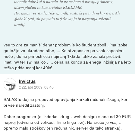
toooolk dobr k si ti naredu, in ne ne bom ti navaju primerov,
nisem plačan za komercialne REKLAME.
Pač imam več študentske iznajdljivosti, ki pa tudi nekaj šteje. Ali
globoki žepi, ali pa malo raziskovanja in poznanja spletnih
orodij.
vse to gre za manjši denar problem je ko študent zboli , ima izpite.
ga tožijo za ukradene slike, ... Ko si zaposlen pa vsak zaposlen
hoče , domo prinesti cca najmanj 1k€(da lahko za silo preživi).
imeti hw ter sw, malico , ... cena na koncu za enega inžinirja na leto
težko pride manj kot 40k€.
Invictus
::
22. apr 2009, 08:46
BALASTu dajmo prepoved opravljanja karkoli računalniškega, ker
bi vse naredil zastonj.
Dober programer (ali kdorkoli drug z web design) stane od 30 EUR
naprej (odvisno od velikosti firme ki ga trži). Na srečo je vsaj z
opremo malo stroškov (en računalnik, server da tako stranka).