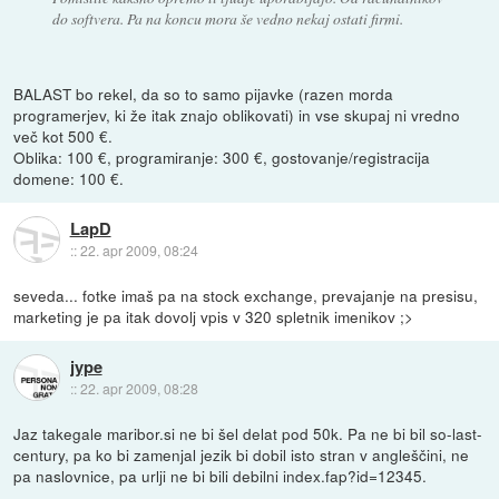
do softvera. Pa na koncu mora še vedno nekaj ostati firmi.
BALAST bo rekel, da so to samo pijavke (razen morda
programerjev, ki že itak znajo oblikovati) in vse skupaj ni vredno
več kot 500 €.
Oblika: 100 €, programiranje: 300 €, gostovanje/registracija
domene: 100 €.
LapD
::
22. apr 2009, 08:24
seveda... fotke imaš pa na stock exchange, prevajanje na presisu,
marketing je pa itak dovolj vpis v 320 spletnik imenikov ;>
jype
::
22. apr 2009, 08:28
Jaz takegale maribor.si ne bi šel delat pod 50k. Pa ne bi bil so-last-
century, pa ko bi zamenjal jezik bi dobil isto stran v angleščini, ne
pa naslovnice, pa urlji ne bi bili debilni index.fap?id=12345.