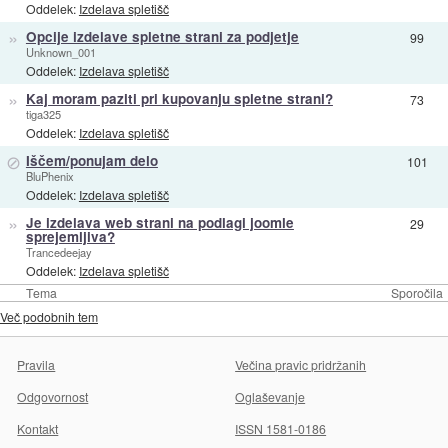
Oddelek:
Izdelava spletišč
»
Opcije izdelave spletne strani za podjetje
99
Unknown_001
Oddelek:
Izdelava spletišč
»
Kaj moram paziti pri kupovanju spletne strani?
73
tiga325
Oddelek:
Izdelava spletišč
⊘
Iščem/ponujam delo
101
BluPhenix
Oddelek:
Izdelava spletišč
»
Je izdelava web strani na podlagi joomle
29
sprejemljiva?
Trancedeejay
Oddelek:
Izdelava spletišč
Tema
Sporočila
Več podobnih tem
Pravila
Večina pravic pridržanih
Odgovornost
Oglaševanje
Kontakt
ISSN 1581-0186