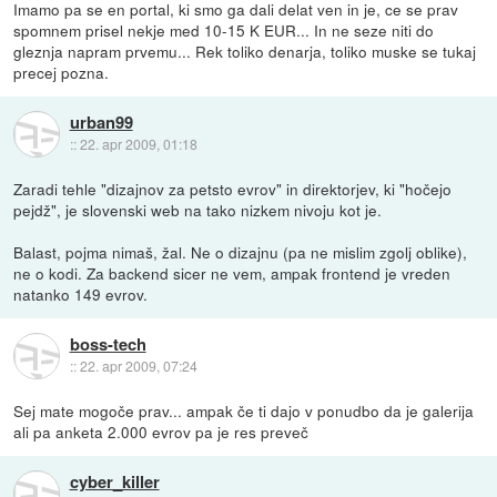
Imamo pa se en portal, ki smo ga dali delat ven in je, ce se prav
spomnem prisel nekje med 10-15 K EUR... In ne seze niti do
gleznja napram prvemu... Rek toliko denarja, toliko muske se tukaj
precej pozna.
urban99
::
22. apr 2009, 01:18
Zaradi tehle "dizajnov za petsto evrov" in direktorjev, ki "hočejo
pejdž", je slovenski web na tako nizkem nivoju kot je.
Balast, pojma nimaš, žal. Ne o dizajnu (pa ne mislim zgolj oblike),
ne o kodi. Za backend sicer ne vem, ampak frontend je vreden
natanko 149 evrov.
boss-tech
::
22. apr 2009, 07:24
Sej mate mogoče prav... ampak če ti dajo v ponudbo da je galerija
ali pa anketa 2.000 evrov pa je res preveč
cyber_killer