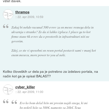
vštet davek.
thramos
::
22. apr 2009, 10:59
Zakaj bi nekdo racunal 500 evrov za en mesec resnega dela in
ukvarnja s stranko? Ze da si lahko izplaca 1 placo ga to kot
firmo stane 6k evrov da o prostorih in infrastrukturi niti ne
govorim.
Zdej, ce ste vi sposobni en resen portal postavit sami v manj kot
enem mesecu, more power to you al neki.
Koliko človeških ur dela pa je potrebno za izdelavo portala, na
način kot ga je opisal BALAST?
cyber_killer
::
22. apr 2009, 11:00
Evo ko bom delal hišo mi prosim najdi enega, ki mi
bo pokril hišo za 500€, namesto za 20k€. Tega