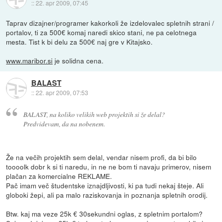
::
22. apr 2009, 07:45
Taprav dizajner/programer kakorkoli že izdelovalec spletnih strani /
portalov, ti za 500€ komaj naredi skico stani, ne pa celotnega
mesta. Tist k bi delu za 500€ naj gre v Kitajsko.
www.maribor.si
je solidna cena.
BALAST
::
22. apr 2009, 07:53
BALAST, na koliko velikih web projektih si že delal?
Predvidevam, da na nobenem.
Že na večih projektih sem delal, vendar nisem profi, da bi bilo
toooolk dobr k si ti naredu, in ne ne bom ti navaju primerov, nisem
plačan za komercialne REKLAME.
Pač imam več študentske iznajdljivosti, ki pa tudi nekaj šteje. Ali
globoki žepi, ali pa malo raziskovanja in poznanja spletnih orodij.
Btw. kaj ma veze 25k € 30sekundni oglas, z spletnim portalom?