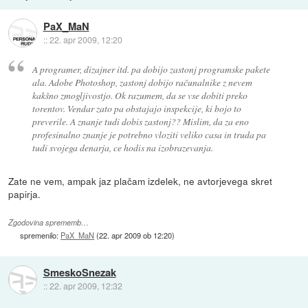
PaX_MaN
::
22. apr 2009, 12:20
A programer, dizajner itd. pa dobijo zastonj programske pakete
ala. Adobe Photoshop, zastonj dobijo računalnike z nevem
kakšno zmogljivostjo. Ok razumem, da se vse dobiti preko
torentov. Vendar zato pa obstajajo inspekcije, ki bojo to
preverile. A znanje tudi dobis zastonj?? Mislim, da za eno
profesinalno znanje je potrebno vloziti veliko casa in truda pa
tudi svojega denarja, ce hodis na izobrazevanja.
Zate ne vem, ampak jaz plačam izdelek, ne avtorjevega skret
papirja.
Zgodovina sprememb…
spremenilo:
PaX_MaN
(
22. apr 2009 ob 12:20
)
SmeskoSnezak
::
22. apr 2009, 12:32