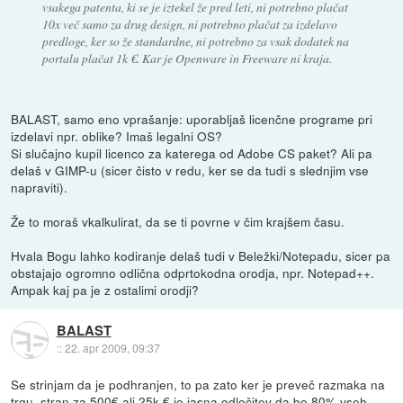
vsakega patenta, ki se je iztekel že pred leti, ni potrebno plačat
10x več samo za drug design, ni potrebno plačat za izdelavo
predloge, ker so že standardne, ni potrebno za vsak dodatek na
portalu plačat 1k €. Kar je Openware in Freeware ni kraja.
BALAST, samo eno vprašanje: uporabljaš licenčne programe pri
izdelavi npr. oblike? Imaš legalni OS?
Si slučajno kupil licenco za katerega od Adobe CS paket? Ali pa
delaš v GIMP-u (sicer čisto v redu, ker se da tudi s slednjim vse
napraviti).
Že to moraš vkalkulirat, da se ti povrne v čim krajšem času.
Hvala Bogu lahko kodiranje delaš tudi v Beležki/Notepadu, sicer pa
obstajajo ogromno odlična odprtokodna orodja, npr. Notepad++.
Ampak kaj pa je z ostalimi orodji?
BALAST
::
22. apr 2009, 09:37
Se strinjam da je podhranjen, to pa zato ker je preveč razmaka na
trgu, stran za 500€ ali 25k € je jasna odločitev da bo 80% vseh