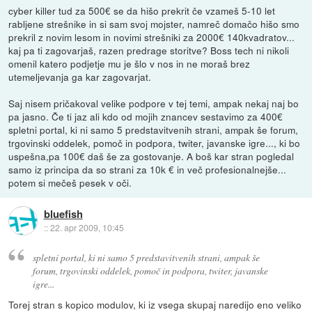
cyber killer tud za 500€ se da hišo prekrit če vzameš 5-10 let
rabljene strešnike in si sam svoj mojster, namreč domačo hišo smo
prekril z novim lesom in novimi strešniki za 2000€ 140kvadratov...
kaj pa ti zagovarjaš, razen predrage storitve? Boss tech ni nikoli
omenil katero podjetje mu je šlo v nos in ne moraš brez
utemeljevanja ga kar zagovarjat.
Saj nisem pričakoval velike podpore v tej temi, ampak nekaj naj bo
pa jasno. Če ti jaz ali kdo od mojih znancev sestavimo za 400€
spletni portal, ki ni samo 5 predstavitvenih strani, ampak še forum,
trgovinski oddelek, pomoč in podpora, twiter, javanske igre..., ki bo
uspešna,pa 100€ daš še za gostovanje. A boš kar stran pogledal
samo iz principa da so strani za 10k € in več profesionalnejše...
potem si mečeš pesek v oči.
bluefish
::
22. apr 2009, 10:45
spletni portal, ki ni samo 5 predstavitvenih strani, ampak še
forum, trgovinski oddelek, pomoč in podpora, twiter, javanske
igre...
Torej stran s kopico modulov, ki iz vsega skupaj naredijo eno veliko