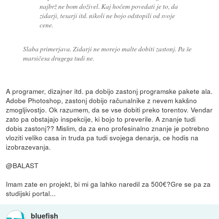
najbrž ne bom doživel. Kaj hočem povedati je to, da
zidarji, tesarji itd. nikoli ne bojo odstopili od svoje
cene.
Slaba primerjava. Zidarji ne morejo malte dobiti zastonj. Pa še
marsičesa drugega tudi ne.
A programer, dizajner itd. pa dobijo zastonj programske pakete ala.
Adobe Photoshop, zastonj dobijo računalnike z nevem kakšno
zmogljivostjo. Ok razumem, da se vse dobiti preko torentov. Vendar
zato pa obstajajo inspekcije, ki bojo to preverile. A znanje tudi
dobis zastonj?? Mislim, da za eno profesinalno znanje je potrebno
vloziti veliko casa in truda pa tudi svojega denarja, ce hodis na
izobrazevanja.
@BALAST
Imam zate en projekt, bi mi ga lahko naredil za 500€?Gre se pa za
studijski portal...
bluefish