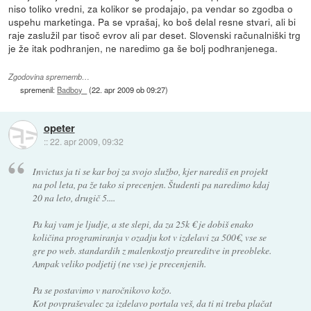
niso toliko vredni, za kolikor se prodajajo, pa vendar so zgodba o
uspehu marketinga. Pa se vprašaj, ko boš delal resne stvari, ali bi
raje zaslužil par tisoč evrov ali par deset. Slovenski računalniški trg
je že itak podhranjen, ne naredimo ga še bolj podhranjenega.
Zgodovina sprememb…
spremenil:
Badboy_
(
22. apr 2009 ob 09:27
)
opeter
::
22. apr 2009, 09:32
Invictus ja ti se kar boj za svojo službo, kjer narediš en projekt
na pol leta, pa že tako si precenjen. Študenti pa naredimo kdaj
20 na leto, drugič 5....
Pa kaj vam je ljudje, a ste slepi, da za 25k € je dobiš enako
količina programiranja v ozadju kot v izdelavi za 500€, vse se
gre po web. standardih z malenkostjo preureditve in preobleke.
Ampak veliko podjetij (ne vse) je precenjenih.
Pa se postavimo v naročnikovo kožo.
Kot povpraševalec za izdelavo portala veš, da ti ni treba plačat