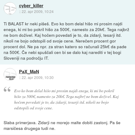
cyber_killer
::
22. apr 2009, 10:24
Ti BALAST kr neki pišeš. Evo ko bom delal hišo mi prosim najdi
enega, ki mi bo pokril hišo za 500€, namesto za 20k€. Tega najbrž
ne bom doživel. Kaj hočem povedati je to, da zidarji, tesarji itd.
nikoli ne bojo odstopili od svoje cene. Nerečem procent gor
procent dol. Ne pa npr. za stran katero so računali 25k€ da pade
na 500€. Če nebi spuščali cen bi se dalo kaj narediti v tej bogi
Sloveniji na področju IT.
PaX_MaN
::
22. apr 2009, 10:30
Evo ko bom delal hišo mi prosim najdi enega, ki mi bo pokril
hišo za 500€, namesto za 20k€. Tega najbrž ne bom doživel. Kaj
hočem povedati je to, da zidarji, tesarji itd. nikoli ne bojo
odstopili od svoje cene.
Slaba primerjava. Zidarji ne morejo malte dobiti zastonj. Pa še
marsičesa drugega tudi ne.