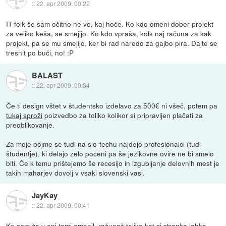
::
22. apr 2009, 00:22
IT folk še sam očitno ne ve, kaj hoče. Ko kdo omeni dober projekt
za veliko keša, se smejijo. Ko kdo vpraša, kolk naj računa za kak
projekt, pa se mu smejijo, ker bi rad naredo za gajbo pira. Dajte se
tresnit po buči, no! :P
BALAST
::
22. apr 2009, 00:34
Če ti design vštet v študentsko izdelavo za 500€ ni všeč, potem pa
tukaj sproži
poizvedbo za toliko kolikor si pripravljen plačati za
preoblikovanje.
Za moje pojme se tudi na slo-techu najdejo profesionalci (tudi
študentje), ki delajo zelo poceni pa še jezikovne ovire ne bi smelo
biti. Če k temu prištejemo še recesijo in izgubljanje delovnih mest je
takih maharjev dovolj v vsaki slovenski vasi.
JayKay
::
22. apr 2009, 00:41
Ko sem že v eni temi omenil, računaš toliko kot si stranka lahko