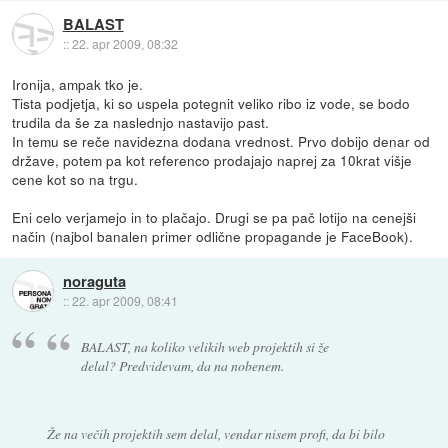
BALAST
::
22. apr 2009, 08:32
Ironija, ampak tko je.
Tista podjetja, ki so uspela potegnit veliko ribo iz vode, se bodo
trudila da še za naslednjo nastavijo past.
In temu se reče navidezna dodana vrednost. Prvo dobijo denar od
države, potem pa kot referenco prodajajo naprej za 10krat višje
cene kot so na trgu.
Eni celo verjamejo in to plačajo. Drugi se pa pač lotijo na cenejši
način (najbol banalen primer odlične propagande je FaceBook).
noraguta
::
22. apr 2009, 08:41
BALAST, na koliko velikih web projektih si že
delal? Predvidevam, da na nobenem.
Že na večih projektih sem delal, vendar nisem profi, da bi bilo