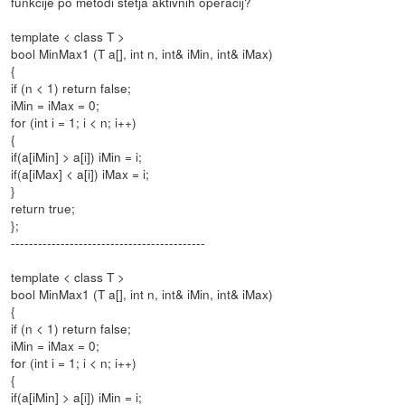
funkcije po metodi štetja aktivnih operacij?
template < class T >
bool MinMax1 (T a[], int n, int& iMin, int& iMax)
{
if (n < 1) return false;
iMin = iMax = 0;
for (int i = 1; i < n; i++)
{
if(a[iMin] > a[i]) iMin = i;
if(a[iMax] < a[i]) iMax = i;
}
return true;
};
-------------------------------------------
template < class T >
bool MinMax1 (T a[], int n, int& iMin, int& iMax)
{
if (n < 1) return false;
iMin = iMax = 0;
for (int i = 1; i < n; i++)
{
if(a[iMin] > a[i]) iMin = i;