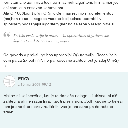
Konstanta je zanimiva tudi, ce imas nek algoritem, ki ima manjso
asimptoticno casovno zahtevnost.
Ala O(1000logn) proti O(5n). Ce imas recimo malo elementov
(majhen n) se ti mogoce vseeno bolj splaca uporabiti v
splosnem pocasnejsi algoritem (ker bo za tebe vseeno hitrejsi).
Razlika med teorijo in prakso - ko optimiziram algoritem, me
konstanta pohitritev vseeno zanima.
Ce govoris o praksi, ne bos uporabljal O() notacije. Reces "tole
sem pa za 2x pohitril", ne pa "casovna zahtevnost je zdaj O(n/2)".
:)
ERGY
::
10. apr 2009, 09:12
Mal se mi zdi smešno, ker je to domača naloga, ki ubistvu ni nič
zahtevna ali ne razumljiva. Itak ti piše v skripti/pdf, kak se to beleži,
tam je ene 5 primerov različnih, vse je narisano pa še rešeno
zravn.