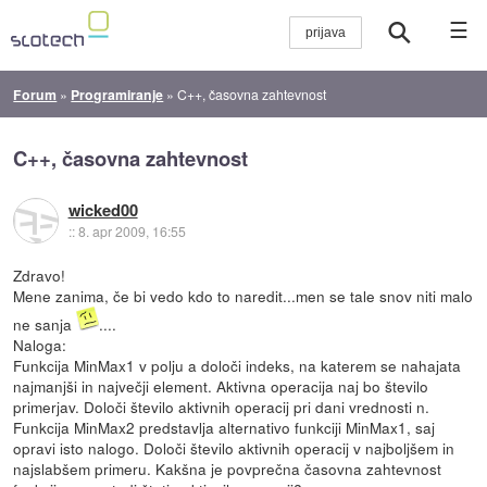
☰
Forum
»
Programiranje
»
C++, časovna zahtevnost
C++, časovna zahtevnost
wicked00
::
8. apr 2009, 16:55
Zdravo!
Mene zanima, če bi vedo kdo to naredit...men se tale snov niti malo
ne sanja
....
Naloga:
Funkcija MinMax1 v polju a določi indeks, na katerem se nahajata
najmanjši in največji element. Aktivna operacija naj bo število
primerjav. Določi število aktivnih operacij pri dani vrednosti n.
Funkcija MinMax2 predstavlja alternativo funkciji MinMax1, saj
opravi isto nalogo. Določi število aktivnih operacij v najboljšem in
najslabšem primeru. Kakšna je povprečna časovna zahtevnost