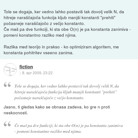
Tole se dogaja, ker vedno lahko postaviš tak dovolj velik N, da
hitreje naraščajoča funkcija kljub manjši konstanti "prehiti"
počasneje naraščajočo z večjo konstanto.
Če maš pa dve funkciji, ki sta obe O(n) je pa konstanta zanimiva -
pomeni konstantno razliko med njima.
Razlika med teorijo in prakso - ko optimiziram algoritem, me
konstanta pohitritev vseeno zanima.
fiction
::
8. apr 2009, 23:22
Tole se dogaja, ker vedno lahko postaviš tak dovolj velik N, da
hitreje naraščajoča funkcija kljub manjši konstanti "prehiti"
počasneje naraščajočo z večjo konstanto.
Jasno, ti gledas kako se obnasa zadeva, ko gre n proti
neskocnosti.
Če maš pa dve funkciji, ki sta obe O(n) je pa konstanta zanimiva
- pomeni konstantno razliko med njima.