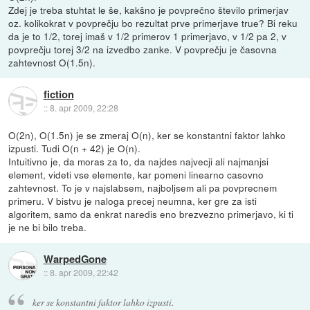
Zdej je treba stuhtat le še, kakšno je povprečno število primerjav
oz. kolikokrat v povprečju bo rezultat prve primerjave true? Bi reku
da je to 1/2, torej imaš v 1/2 primerov 1 primerjavo, v 1/2 pa 2, v
povprečju torej 3/2 na izvedbo zanke. V povprečju je časovna
zahtevnost O(1.5n).
fiction
::
8. apr 2009, 22:28
O(2n), O(1.5n) je se zmeraj O(n), ker se konstantni faktor lahko
izpusti. Tudi O(n + 42) je O(n).
Intuitivno je, da moras za to, da najdes najvecji ali najmanjsi
element, videti vse elemente, kar pomeni linearno casovno
zahtevnost. To je v najslabsem, najboljsem ali pa povprecnem
primeru. V bistvu je naloga precej neumna, ker gre za isti
algoritem, samo da enkrat naredis eno brezvezno primerjavo, ki ti
je ne bi bilo treba.
WarpedGone
::
8. apr 2009, 22:42
ker se konstantni faktor lahko izpusti.