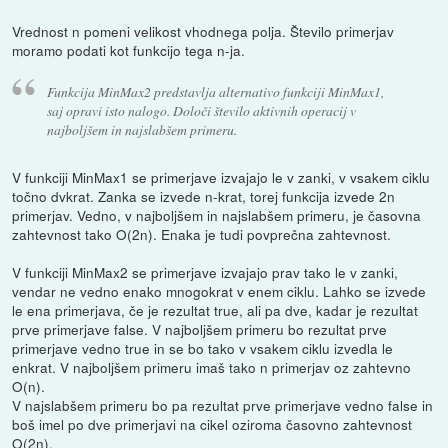
Vrednost n pomeni velikost vhodnega polja. Število primerjav
moramo podati kot funkcijo tega n-ja.
Funkcija MinMax2 predstavlja alternativo funkciji MinMax1,
saj opravi isto nalogo. Določi število aktivnih operacij v
najboljšem in najslabšem primeru.
V funkciji MinMax1 se primerjave izvajajo le v zanki, v vsakem ciklu
točno dvkrat. Zanka se izvede n-krat, torej funkcija izvede 2n
primerjav. Vedno, v najboljšem in najslabšem primeru, je časovna
zahtevnost tako O(2n). Enaka je tudi povprečna zahtevnost.
V funkciji MinMax2 se primerjave izvajajo prav tako le v zanki,
vendar ne vedno enako mnogokrat v enem ciklu. Lahko se izvede
le ena primerjava, če je rezultat true, ali pa dve, kadar je rezultat
prve primerjave false. V najboljšem primeru bo rezultat prve
primerjave vedno true in se bo tako v vsakem ciklu izvedla le
enkrat. V najboljšem primeru imaš tako n primerjav oz zahtevno
O(n).
V najslabšem primeru bo pa rezultat prve primerjave vedno false in
boš imel po dve primerjavi na cikel oziroma časovno zahtevnost
O(2n).