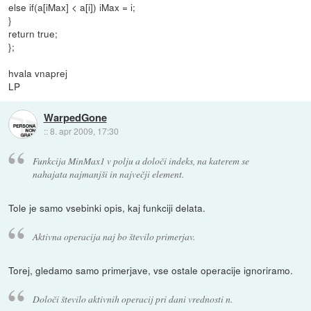
else if(a[iMax] < a[i]) iMax = i;
}
return true;
};
hvala vnaprej
LP
WarpedGone
::
8. apr 2009, 17:30
Funkcija MinMax1 v polju a določi indeks, na katerem se
nahajata najmanjši in največji element.
Tole je samo vsebinki opis, kaj funkciji delata.
Aktivna operacija naj bo število primerjav.
Torej, gledamo samo primerjave, vse ostale operacije ignoriramo.
Določi število aktivnih operacij pri dani vrednosti n.