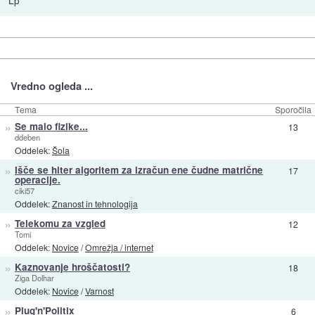
Lp
Vredno ogleda ...
Tema
Sporočila
»
Se malo fizike...
13
ddeben
Oddelek:
Šola
»
Išče se hiter algoritem za izračun ene čudne matrične
17
operacije.
ciki57
Oddelek:
Znanost in tehnologija
»
Telekomu za vzgled
12
Tomi
Oddelek:
Novice
/
Omrežja / internet
»
Kaznovanje hroščatosti?
18
Ziga Dolhar
Oddelek:
Novice
/
Varnost
»
Plug'n'Politix
6