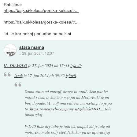
Rabljena:
https://bajk.si/kolesa/gorska-kolesa/tr...
https://bajk.si/kolesa/gorska-kolesa/tr...
itd. je kar nekaj ponudbe na bajk.si
stara mama
::
28. jun 2024, 12:07
IL_DIAVOLO
je
27. jun 2024 ob 15:43
izjavil
:
issak
je
27. jun 2024 ob 09:32
izjavil
:
Samo stran od mucoff, drago in zanič. Sem par let
mazal s tem, in končno menjal na Motorex ki se mi
bolj dopade. Mucoff ima odličen marketing, to je pa
to.
https://www.veb-company.si/izdelek/MOT
.... tole
imam zdaj
WD40 Bike dry lube je tudi ok, ampak mi je tale od
motorexa malo bolj všeč. Nikakor pa ne uporabljaj