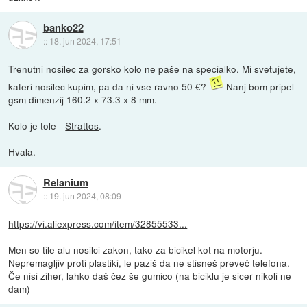
banko22
::
18. jun 2024, 17:51
Trenutni nosilec za gorsko kolo ne paše na specialko. Mi svetujete,
kateri nosilec kupim, pa da ni vse ravno 50 €?
Nanj bom pripel
gsm dimenzij 160.2 x 73.3 x 8 mm.
Kolo je tole -
Strattos
.
Hvala.
Relanium
::
19. jun 2024, 08:09
https://vi.aliexpress.com/item/32855533...
Men so tile alu nosilci zakon, tako za bicikel kot na motorju.
Nepremagljiv proti plastiki, le paziš da ne stisneš preveč telefona.
Če nisi ziher, lahko daš čez še gumico (na biciklu je sicer nikoli ne
dam)