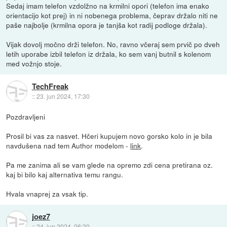
Sedaj imam telefon vzdolžno na krmilni opori (telefon ima enako
orientacijo kot prej) in ni nobenega problema, čeprav držalo niti ne
paše najbolje (krmilna opora je tanjša kot radij podloge držala).
Vijak dovolj močno drži telefon. No, ravno včeraj sem prvič po dveh
letih uporabe izbil telefon iz držala, ko sem vanj butnil s kolenom
med vožnjo stoje.
TechFreak
::
23. jun 2024, 17:30
Pozdravljeni
Prosil bi vas za nasvet. Hčeri kupujem novo gorsko kolo in je bila
navdušena nad tem Author modelom -
link
.
Pa me zanima ali se vam glede na opremo zdi cena pretirana oz.
kaj bi bilo kaj alternativa temu rangu.
Hvala vnaprej za vsak tip.
joez7
::
24. jun 2024, 06:20