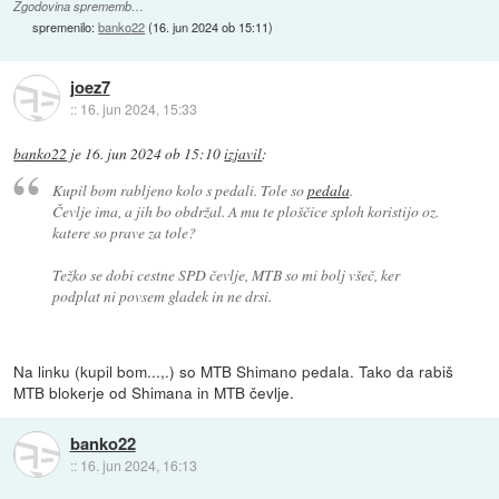
Zgodovina sprememb…
spremenilo:
banko22
(
16. jun 2024 ob 15:11
)
joez7
::
16. jun 2024, 15:33
banko22
je
16. jun 2024 ob 15:10
izjavil
:
Kupil bom rabljeno kolo s pedali. Tole so
pedala
.
Čevlje ima, a jih bo obdržal. A mu te ploščice sploh koristijo oz.
katere so prave za tole?
Težko se dobi cestne SPD čevlje, MTB so mi bolj všeč, ker
podplat ni povsem gladek in ne drsi.
Na linku (kupil bom...,.) so MTB Shimano pedala. Tako da rabiš
MTB blokerje od Shimana in MTB čevlje.
banko22
::
16. jun 2024, 16:13