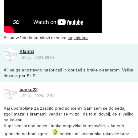
Ali pa vržeš denar skozi okno za
kaj takega
.
Klamzi
::
29. jun 2024, 08:08
Ali pa ga enostavno našpricaš in obrišeš z brake cleanerom. Velika
doza je par EUR.
banko22
::
29. jun 2024, 12:54
Kaj uporabljate za zaščito pred soncem? Sam sem se do sedaj
zgolj mazal s kremami, vendar se mi zdi, da to ni dovolj, če si veliko
na kolesu.
Kupil sem si ene poceni tanke nogavčke in rokavčke, v katerih
upam da ne bom zgorel.
nosim tudi kolesarske rokavice brez