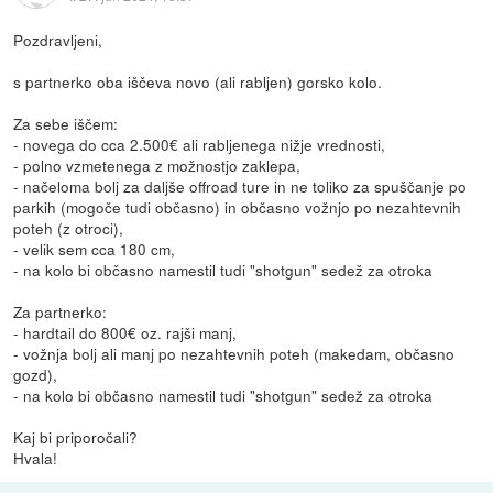
Pozdravljeni,
s partnerko oba iščeva novo (ali rabljen) gorsko kolo.
Za sebe iščem:
- novega do cca 2.500€ ali rabljenega nižje vrednosti,
- polno vzmetenega z možnostjo zaklepa,
- načeloma bolj za daljše offroad ture in ne toliko za spuščanje po
parkih (mogoče tudi občasno) in občasno vožnjo po nezahtevnih
poteh (z otroci),
- velik sem cca 180 cm,
- na kolo bi občasno namestil tudi "shotgun" sedež za otroka
Za partnerko:
- hardtail do 800€ oz. rajši manj,
- vožnja bolj ali manj po nezahtevnih poteh (makedam, občasno
gozd),
- na kolo bi občasno namestil tudi "shotgun" sedež za otroka
Kaj bi priporočali?
Hvala!