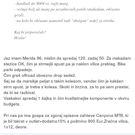
- hardtail do 800€ oz. rajši manj,
- vožnja bolj ali manj po nezahtevnih poteh (makedam, občasno
gozd),
- na kolo bi občasno namestil tudi "shotgun" sedež za otroka
Kaj bi priporočali?
Hvala!
Jaz imam Merida 96, mislim da spredaj 120, zadaj 50. Za makadam
stezice OK, čim je strmejši spust pa je naklon vilice preblag. Bike
parki odpadejo.
Čim greš offroad obvezno drop sedež.
Sej se da marsikje peljat s takim kolesom, vendar čim je kakšen
strm spust, je treba s kolesa. Skoki in brzina, za to pa sem prestar,
da bi se razbival.
Vsekakor spredaj 1 šajba in čim kvalitetnejše komponente v okviru
budgeta.
Pri nas pa ima gospa za zgoraj opisane zahteve Canyona MTB, ki
je bil takrat v outlet+dodatno10% s poštnino 900 Eur.Zračna vilica,
1x12, deore.