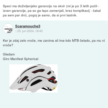
Speci ma doživljenjsko garancijo na okvir (mi je po 3 letih počil -
izven garancije, pa so ga lepo zamenjali, brez komplikacij - čakal
pa sem par dni), pogoj je samo, da si prvi lastnik.
Scaramouche3
::
25. jun 2024, 18:43
Ker je zdaj zelo vroče, me zanima ali ima kdo MTB čelado, pa mu ni
vroče?
Gledam
Giro Manifest Spherical