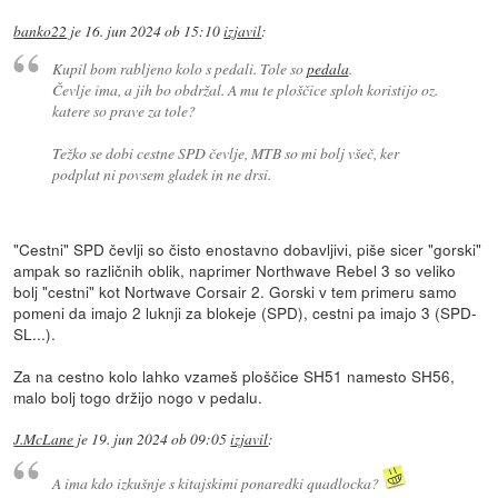
banko22
je
16. jun 2024 ob 15:10
izjavil
:
Kupil bom rabljeno kolo s pedali. Tole so
pedala
.
Čevlje ima, a jih bo obdržal. A mu te ploščice sploh koristijo oz.
katere so prave za tole?
Težko se dobi cestne SPD čevlje, MTB so mi bolj všeč, ker
podplat ni povsem gladek in ne drsi.
"Cestni" SPD čevlji so čisto enostavno dobavljivi, piše sicer "gorski"
ampak so različnih oblik, naprimer Northwave Rebel 3 so veliko
bolj "cestni" kot Nortwave Corsair 2. Gorski v tem primeru samo
pomeni da imajo 2 luknji za blokeje (SPD), cestni pa imajo 3 (SPD-
SL...).
Za na cestno kolo lahko vzameš ploščice SH51 namesto SH56,
malo bolj togo držijo nogo v pedalu.
J.McLane
je
19. jun 2024 ob 09:05
izjavil
:
A ima kdo izkušnje s kitajskimi ponaredki quadlocka?