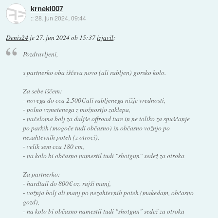
krneki007
::
28. jun 2024, 09:44
Denis24
je
27. jun 2024 ob 15:37
izjavil
:
Pozdravljeni,
s partnerko oba iščeva novo (ali rabljen) gorsko kolo.
Za sebe iščem:
- novega do cca 2.500€ ali rabljenega nižje vrednosti,
- polno vzmetenega z možnostjo zaklepa,
- načeloma bolj za daljše offroad ture in ne toliko za spuščanje
po parkih (mogoče tudi občasno) in občasno vožnjo po
nezahtevnih poteh (z otroci),
- velik sem cca 180 cm,
- na kolo bi občasno namestil tudi "shotgun" sedež za otroka
Za partnerko:
- hardtail do 800€ oz. rajši manj,
- vožnja bolj ali manj po nezahtevnih poteh (makedam, občasno
gozd),
- na kolo bi občasno namestil tudi "shotgun" sedež za otroka