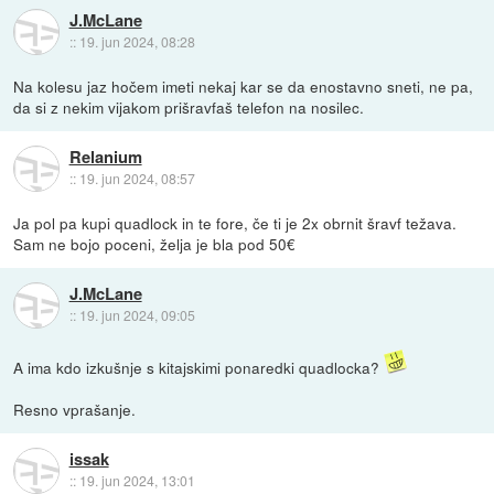
J.McLane
::
19. jun 2024, 08:28
Na kolesu jaz hočem imeti nekaj kar se da enostavno sneti, ne pa,
da si z nekim vijakom prišravfaš telefon na nosilec.
Relanium
::
19. jun 2024, 08:57
Ja pol pa kupi quadlock in te fore, če ti je 2x obrnit šravf težava.
Sam ne bojo poceni, želja je bla pod 50€
J.McLane
::
19. jun 2024, 09:05
A ima kdo izkušnje s kitajskimi ponaredki quadlocka?
Resno vprašanje.
issak
::
19. jun 2024, 13:01