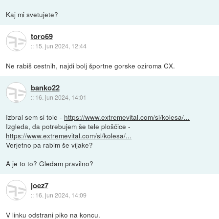
Kaj mi svetujete?
toro69
::
15. jun 2024, 12:44
Ne rabiš cestnih, najdi bolj športne gorske oziroma CX.
banko22
::
16. jun 2024, 14:01
Izbral sem si tole -
https://www.extremevital.com/sl/kolesa/...
Izgleda, da potrebujem še tele ploščice -
https://www.extremevital.com/sl/kolesa/...
Verjetno pa rabim še vijake?
A je to to? Gledam pravilno?
joez7
::
16. jun 2024, 14:09
V linku odstrani piko na koncu.