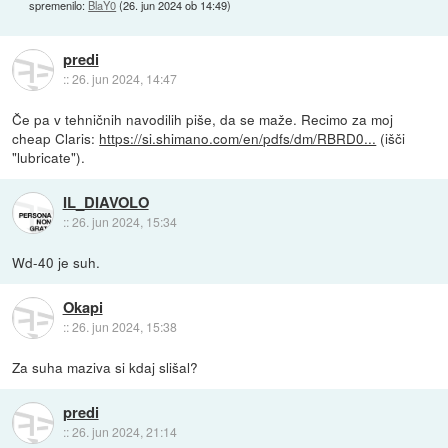
spremenilo:
BlaY0
(
26. jun 2024 ob 14:49
)
predi
::
26. jun 2024, 14:47
Če pa v tehničnih navodilih piše, da se maže. Recimo za moj
cheap Claris:
https://si.shimano.com/en/pdfs/dm/RBRD0...
(išči
"lubricate").
IL_DIAVOLO
::
26. jun 2024, 15:34
Wd-40 je suh.
Okapi
::
26. jun 2024, 15:38
Za suha maziva si kdaj slišal?
predi
::
26. jun 2024, 21:14