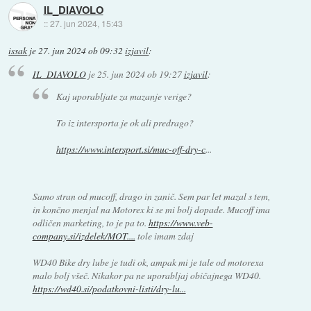
IL_DIAVOLO
::
27. jun 2024, 15:43
issak
je
27. jun 2024 ob 09:32
izjavil
:
IL_DIAVOLO
je
25. jun 2024 ob 19:27
izjavil
:
Kaj uporabljate za mazanje verige?
To iz intersporta je ok ali predrago?
https://www.intersport.si/muc-off-dry-c
...
Samo stran od mucoff, drago in zanič. Sem par let mazal s tem,
in končno menjal na Motorex ki se mi bolj dopade. Mucoff ima
odličen marketing, to je pa to.
https://www.veb-
company.si/izdelek/MOT....
tole imam zdaj
WD40 Bike dry lube je tudi ok, ampak mi je tale od motorexa
malo bolj všeč. Nikakor pa ne uporabljaj običajnega WD40.
https://wd40.si/podatkovni-listi/dry-lu...