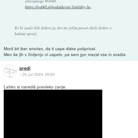
običajnega WD40.
https://wd40.si/podatkovni-listi/dry-lu
...
To bi znalo biti dobro ja, ker ne zelim pocat okoli diskov s
kakimi spreji.
Morš bit iber smotan, da ti uspe diske pošpricat.
Men še jih v življenju ni uspelo, pa sem gor mazal vse in svašta
predi
::
29. jun 2024, 06:50
Lahko si narediš prevleko zanje.