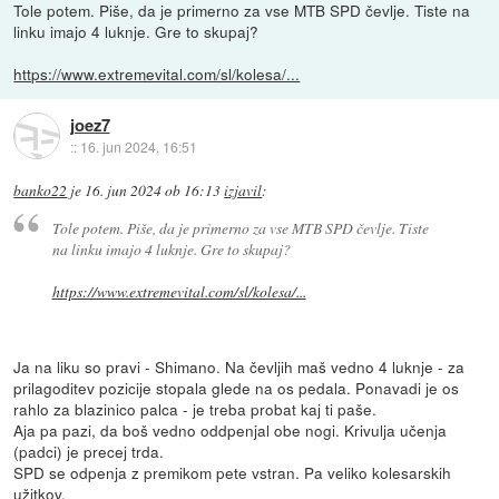
Tole potem. Piše, da je primerno za vse MTB SPD čevlje. Tiste na
linku imajo 4 luknje. Gre to skupaj?
https://www.extremevital.com/sl/kolesa/...
joez7
::
16. jun 2024, 16:51
banko22
je
16. jun 2024 ob 16:13
izjavil
:
Tole potem. Piše, da je primerno za vse MTB SPD čevlje. Tiste
na linku imajo 4 luknje. Gre to skupaj?
https://www.extremevital.com/sl/kolesa/...
Ja na liku so pravi - Shimano. Na čevljih maš vedno 4 luknje - za
prilagoditev pozicije stopala glede na os pedala. Ponavadi je os
rahlo za blazinico palca - je treba probat kaj ti paše.
Aja pa pazi, da boš vedno oddpenjal obe nogi. Krivulja učenja
(padci) je precej trda.
SPD se odpenja z premikom pete vstran. Pa veliko kolesarskih
užitkov.