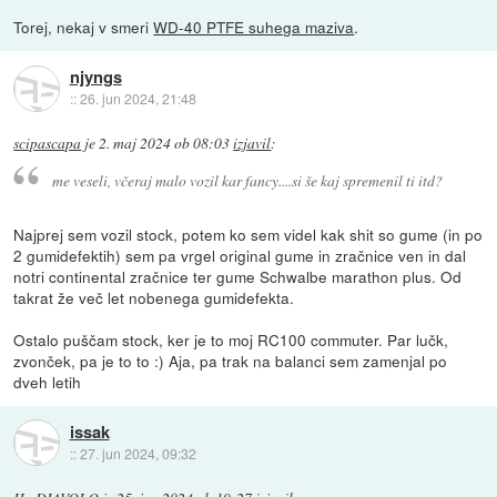
Torej, nekaj v smeri
WD-40 PTFE suhega maziva
.
njyngs
::
26. jun 2024, 21:48
scipascapa
je
2. maj 2024 ob 08:03
izjavil
:
me veseli, včeraj malo vozil kar fancy....si še kaj spremenil ti itd?
Najprej sem vozil stock, potem ko sem videl kak shit so gume (in po
2 gumidefektih) sem pa vrgel original gume in zračnice ven in dal
notri continental zračnice ter gume Schwalbe marathon plus. Od
takrat že več let nobenega gumidefekta.
Ostalo puščam stock, ker je to moj RC100 commuter. Par lučk,
zvonček, pa je to to :) Aja, pa trak na balanci sem zamenjal po
dveh letih
issak
::
27. jun 2024, 09:32