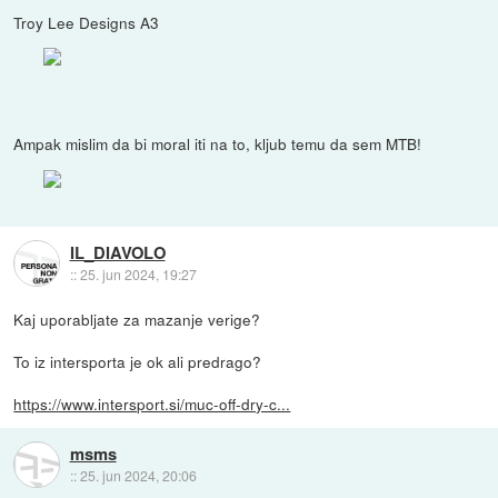
Troy Lee Designs A3
Ampak mislim da bi moral iti na to, kljub temu da sem MTB!
IL_DIAVOLO
::
25. jun 2024, 19:27
Kaj uporabljate za mazanje verige?
To iz intersporta je ok ali predrago?
https://www.intersport.si/muc-off-dry-c...
msms
::
25. jun 2024, 20:06