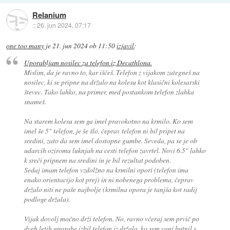
Relanium
::
26. jun 2024, 07:17
one too many
je
21. jun 2024 ob 11:50
izjavil
:
Uporabljam nosilec za telefon iz Decathlona.
Mislim, da je ravno to, kar iščeš. Telefon z vijakom zategneš na
nosilec, ki se pripne na držalo na kolesu kot klasični kolesarski
števec. Tako lahko, na primer, med postankom telefon zlahka
snameš.
Na starem kolesu sem ga imel pravokotno na krmilo. Ko sem
imel še 5" telefon, je še šlo, čeprav telefon ni bil pripet na
sredini, zato da sem imel dostopne gumbe. Seveda, pa se je ob
udarcih oziroma luknjah na cesti telefon zavrtel. Novi 6.5" lahko
k sreči pripnem na sredini in je bil rezultat podoben.
Sedaj imam telefon vzdolžno na krmilni opori (telefon ima
enako orientacijo kot prej) in ni nobenega problema, čeprav
držalo niti ne paše najbolje (krmilna opora je tanjša kot radij
podloge držala).
Vijak dovolj močno drži telefon. No, ravno včeraj sem prvič po
dveh letih uporabe izbil telefon iz držala, ko sem vanj butnil s