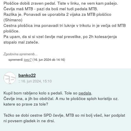
Ploščice dobiš zraven pedal. Tiste v linku, ne vem kam pašejo.
Čevlja maš MTB - pazi da boš mel tudi pedala MTB.
Razlika je. Ponavadi se uporabita 2 vijaka za MTB ploščico
(Shimano)
Cestna ploščica ima ponavadi tri luknje v trikotu in je večja od MTB
ploščice.
Pa upam, da si si vzel čevlje mal prevelike, po 2h kolesarjenja
stopalo mal zateče.
Zgodovina sprememb…
spremenil:
joez7
(
16. jun 2024 ob 14:16
)
banko22
::
16. jun 2024, 15:10
Kupil bom rabljeno kolo s pedali. Tole so
pedala
.
Čevlje ima, a jih bo obdržal. A mu te ploščice sploh koristijo oz.
katere so prave za tole?
Težko se dobi cestne SPD čevlje, MTB so mi bolj všeč, ker podplat
ni povsem gladek in ne drsi.