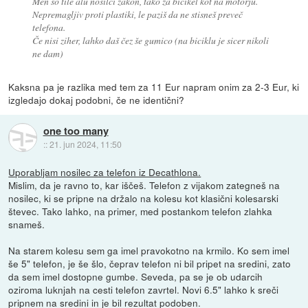
Men so tile alu nosilci zakon, tako za bicikel kot na motorju.
Nepremagljiv proti plastiki, le paziš da ne stisneš preveč
telefona.
Če nisi ziher, lahko daš čez še gumico (na biciklu je sicer nikoli
ne dam)
Kaksna pa je razlika med tem za 11 Eur napram onim za 2-3 Eur, ki
izgledajo dokaj podobni, če ne identični?
one too many
::
21. jun 2024, 11:50
Uporabljam nosilec za telefon iz Decathlona.
Mislim, da je ravno to, kar iščeš. Telefon z vijakom zategneš na
nosilec, ki se pripne na držalo na kolesu kot klasični kolesarski
števec. Tako lahko, na primer, med postankom telefon zlahka
snameš.
Na starem kolesu sem ga imel pravokotno na krmilo. Ko sem imel
še 5" telefon, je še šlo, čeprav telefon ni bil pripet na sredini, zato
da sem imel dostopne gumbe. Seveda, pa se je ob udarcih
oziroma luknjah na cesti telefon zavrtel. Novi 6.5" lahko k sreči
pripnem na sredini in je bil rezultat podoben.