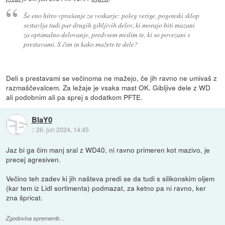
Še eno hitro vprašanje za voskarje: poleg verige, pogonski sklop
sestavlja tudi par drugih gibljivih delov, ki morajo biti mazani
za optimalno delovanje, predvsem mislim te, ki so povezani s
prestavami. S čim in kako mažete te dele?
Deli s prestavami se večinoma ne mažejo, če jih ravno ne umivaš z
razmaščevalcem. Za ležaje je vsaka mast OK. Gibljive dele z WD
ali podobnim ali pa sprej s dodatkom PFTE.
BlaY0
::
26. jun 2024, 14:45
Jaz bi ga čim manj sral z WD40, ni ravno primeren kot mazivo, je
precej agresiven.
Večino teh zadev ki jih našteva predi se da tudi s silikonskim oljem
(kar tem iz Lidl sortimenta) podmazat, za ketno pa ni ravno, ker
zna špricat.
Zgodovina sprememb…