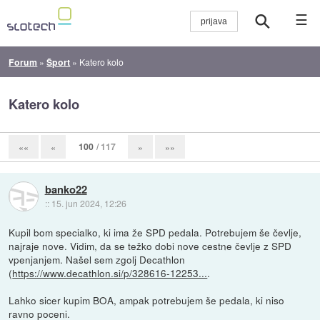
☰
Forum
»
Šport
»
Katero kolo
Katero kolo
100
/ 117
««
«
»
»»
banko22
::
15. jun 2024, 12:26
Kupil bom specialko, ki ima že SPD pedala. Potrebujem še čevlje,
najraje nove. Vidim, da se težko dobi nove cestne čevlje z SPD
vpenjanjem. Našel sem zgolj Decathlon
(
https://www.decathlon.si/p/328616-12253...
.
Lahko sicer kupim BOA, ampak potrebujem še pedala, ki niso
ravno poceni.