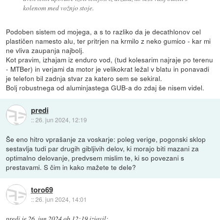
kolenom med vožnjo stoje.
Podoben sistem od mojega, a s to razliko da je decathlonov cel
plastičen namesto alu, ter pritrjen na krmilo z neko gumico - kar mi
ne vliva zaupanja najbolj.
Kot pravim, izhajam iz enduro vod, (tud kolesarim najraje po terenu
- MTBer) in verjami da motor je velikokrat ležal v blatu in ponavadi
je telefon bil zadnja stvar za katero sem se sekiral.
Bolj robustnega od aluminjastega GUB-a do zdaj še nisem videl.
predi
::
26. jun 2024, 12:19
Še eno hitro vprašanje za voskarje: poleg verige, pogonski sklop
sestavlja tudi par drugih gibljivih delov, ki morajo biti mazani za
optimalno delovanje, predvsem mislim te, ki so povezani s
prestavami. S čim in kako mažete te dele?
toro69
::
26. jun 2024, 14:01
predi
je
26. jun 2024 ob 12:19
izjavil
: