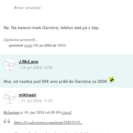
Resno vprašanje.
Ne. Na balanci imaš Garmina, telefon daš pa v žep.
Zgodovina sprememb…
spremenil:
issak
(
19. jun 2024 ob 13:01
)
J.McLane
::
19. jun 2024, 13:05
Aha, od nosilca pod 50€ smo prišli do Garmina za 300€
mikhaair
::
21. jun 2024, 11:03
Relanium
je
19. jun 2024 ob 08:09
izjavil
:
https://vi.aliexpress.com/item/32855533...