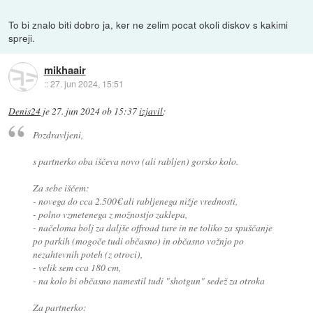
To bi znalo biti dobro ja, ker ne zelim pocat okoli diskov s kakimi
spreji.
mikhaair
::
27. jun 2024, 15:51
Denis24
je
27. jun 2024 ob 15:37
izjavil
:
Pozdravljeni,
s partnerko oba iščeva novo (ali rabljen) gorsko kolo.
Za sebe iščem:
- novega do cca 2.500€ ali rabljenega nižje vrednosti,
- polno vzmetenega z možnostjo zaklepa,
- načeloma bolj za daljše offroad ture in ne toliko za spuščanje
po parkih (mogoče tudi občasno) in občasno vožnjo po
nezahtevnih poteh (z otroci),
- velik sem cca 180 cm,
- na kolo bi občasno namestil tudi "shotgun" sedež za otroka
Za partnerko: