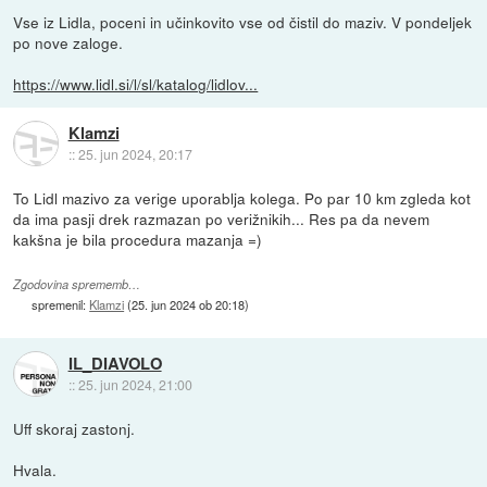
Vse iz Lidla, poceni in učinkovito vse od čistil do maziv. V pondeljek
po nove zaloge.
https://www.lidl.si/l/sl/katalog/lidlov...
Klamzi
::
25. jun 2024, 20:17
To Lidl mazivo za verige uporablja kolega. Po par 10 km zgleda kot
da ima pasji drek razmazan po verižnikih... Res pa da nevem
kakšna je bila procedura mazanja =)
Zgodovina sprememb…
spremenil:
Klamzi
(
25. jun 2024 ob 20:18
)
IL_DIAVOLO
::
25. jun 2024, 21:00
Uff skoraj zastonj.
Hvala.