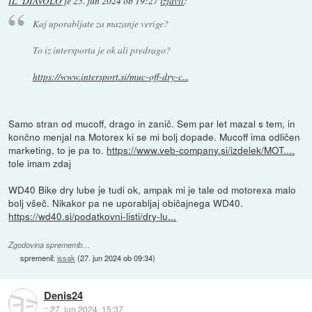
IL_DIAVOLO
je
25. jun 2024 ob 19:27
izjavil
:
Kaj uporabljate za mazanje verige?
To iz intersporta je ok ali predrago?
https://www.intersport.si/muc-off-dry-c...
Samo stran od mucoff, drago in zanič. Sem par let mazal s tem, in
končno menjal na Motorex ki se mi bolj dopade. Mucoff ima odličen
marketing, to je pa to.
https://www.veb-company.si/izdelek/MOT....
tole imam zdaj
WD40 Bike dry lube je tudi ok, ampak mi je tale od motorexa malo
bolj všeč. Nikakor pa ne uporabljaj običajnega WD40.
https://wd40.si/podatkovni-listi/dry-lu...
Zgodovina sprememb…
spremenil:
issak
(
27. jun 2024 ob 09:34
)
Denis24
::
27. jun 2024, 15:37