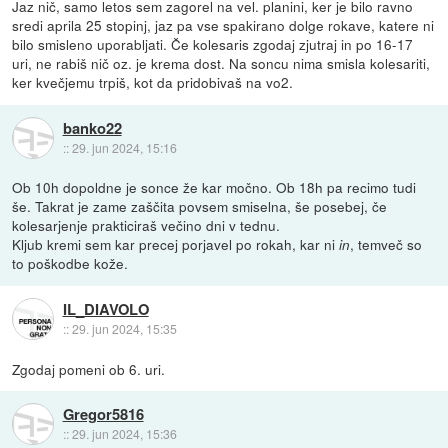
Jaz nič, samo letos sem zagorel na vel. planini, ker je bilo ravno
sredi aprila 25 stopinj, jaz pa vse spakirano dolge rokave, katere ni
bilo smisleno uporabljati. Če kolesaris zgodaj zjutraj in po 16-17
uri, ne rabiš nič oz. je krema dost. Na soncu nima smisla kolesariti,
ker kvečjemu trpiš, kot da pridobivaš na vo2.
banko22
::
29. jun 2024, 15:16
Ob 10h dopoldne je sonce že kar močno. Ob 18h pa recimo tudi
še. Takrat je zame zaščita povsem smiselna, še posebej, če
kolesarjenje prakticiraš večino dni v tednu.
Kljub kremi sem kar precej porjavel po rokah, kar ni
, temveč so
in
to poškodbe kože.
IL_DIAVOLO
::
29. jun 2024, 15:35
Zgodaj pomeni ob 6. uri.
Gregor5816
::
29. jun 2024, 15:36