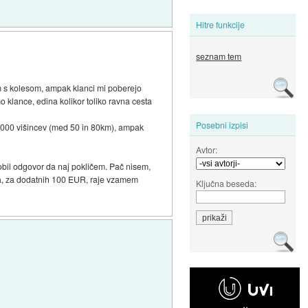
Hitre funkcije
seznam tem
m s kolesom, ampak klanci mi poberejo
o klance, edina kolikor toliko ravna cesta
Posebni izpisi
 1000 višincev (med 50 in 80km), ampak
Avtor:
dobil odgovor da naj pokličem. Pač nisem,
 pa, za dodatnih 100 EUR, raje vzamem
Ključna beseda: