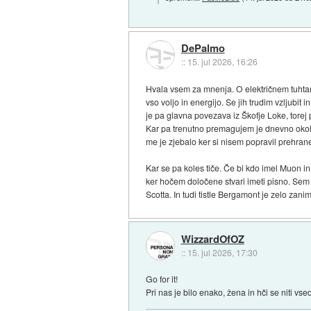
DePalmo
::
15. jul 2026, 16:26
Hvala vsem za mnenja. O električnem tuhta
vso voljo in energijo. Se jih trudim vzljubi
je pa glavna povezava iz Škofje Loke, torej
Kar pa trenutno premagujem je dnevno okoli
me je zjebalo ker si nisem popravil prehran
Kar se pa koles tiče. Če bi kdo imel Muon in
ker hočem določene stvari imeti pisno. Sem 
Scotta. In tudi tistle Bergamont je zelo zani
WizzardOfOZ
::
15. jul 2026, 17:30
Go for it!
Pri nas je bilo enako, žena in hči se niti vs