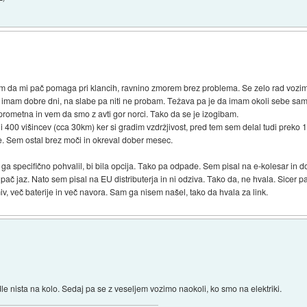
m da mi pač pomaga pri klancih, ravnino zmorem brez problema. Se zelo rad vozi
t in imam dobre dni, na slabe pa niti ne probam. Težava pa je da imam okoli sebe sam
 prometna in vem da smo z avti gor norci. Tako da se je izogibam.
 400 višincev (cca 30km) ker si gradim vzdržjivost, pred tem sem delal tudi preko
e. Sem ostal brez moči in okreval dober mesec.
 ga specifično pohvalil, bi bila opcija. Tako pa odpade. Sem pisal na e-kolesar in 
pač jaz. Nato sem pisal na EU distributerja in ni odziva. Tako da, ne hvala. Sicer
miv, več baterije in več navora. Sam ga nisem našel, tako da hvala za link.
edle nista na kolo. Sedaj pa se z veseljem vozimo naokoli, ko smo na elektriki.