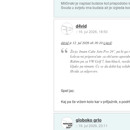
Milčinski je napisal butalce kot prispodobo in
Svuda u svijetu ima budala ali je izgleda kod
d4vid
::
16. jul 2026, 18:50
d4vid
je
12. jul 2026 ob 16:10
izjavil
:
Živjo. Imam Cube Aim Pro 29", pa bi ga ra
kolesa mi priporočate za občasno uporabo
Rabim pa za VW Golf 7, hatchback, nosilec 
kljuke pa nimam. Če se da dobit kaj solid
Hvala za odgovore.
Spet jaz.
Kaj pa če vržem kolo kar v prtljažnik, s podr
globoko grlo
::
16. jul 2026, 23:11