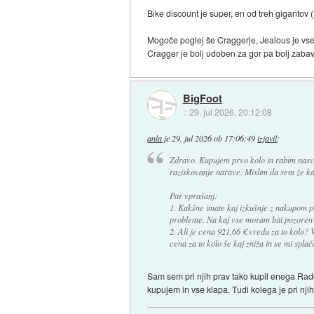
Bike discount je super, en od treh gigantov 
Mogoče poglej še Craggerje, Jealous je vsee
Cragger je bolj udoben za gor pa bolj zabav
BigFoot
::
29. jul 2026, 20:12:08
anla
je
29. jul 2026 ob 17:06:49
izjavil
:
Zdravo. Kupujem prvo kolo in rabim nasvet
raziskovanje narave. Mislim da sem že 
Par vprašanj:
1. Kakšne imate kaj izkušnje z nakupom p
probleme. Na kaj vse moram biti pozoren
2. Ali je cena 921,66 € vredu za to kolo? 
cena za to kolo še kaj zniža in se mi spla
Sam sem pri njih prav tako kupil enega Rado
kupujem in vse klapa. Tudi kolega je pri n