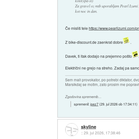
kolo(spd-sl)
Za gravel oz mtb uporabljam Pearl Izumi X
kot noc in dan.
Če misliš tele
https://www.pearlizumi.com/pr
Z bike-discount.de zaenkrat dobre
.
Davek, ti itak dodajo na prejemno pošto
Električni ne grejo na streho. Zadaj pa samo 
Sem mali provokator, po potrebi diktator, dv
Marsikdaj se motim, zato prosim me popravi
Zgodovina sprememb…
spremenil:
joez7
(
29. jul 2026 ob 17:34:11
)
skyline
::
29. jul 2026, 17:38:46