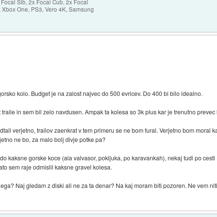
ocal Sib, 2x Focal Cub, 2x Focal
ro, Xbox One, PS3, Vero 4K, Samsung
 gorsko kolo. Budget je na zalost najvec do 500 evricev. Do 400 bi bilo idealno.
t traile in sem bil zelo navdusen. Ampak ta kolesa so 3k plus kar je trenutno prevec 
dtail verjetno, trailov zaenkrat v tem primeru se ne bom fural. Verjetno bom moral 
jetno ne bo, za malo bolj divje potke pa?
o kaksne gorske koce (ala valvasor, pokljuka, po karavankah), nekaj tudi po cesti
Zato sem raje odmislil kaksne gravel kolesa.
nega? Naj gledam z diski ali ne za ta denar? Na kaj moram biti pozoren. Ne vem ni