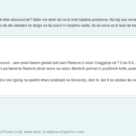
k bike-discount.de? Malo me skrbi da ne bi imel kakšne probleme. Na kaj vse mor
m da ste nekateri že dolgo na tej sceni in verjetno veste, če se cena za to kolo še k
scount... sem pred časom gledal tudi sam Radona in sicer Craggerja od 7.0 do 9.0.
pa takrat te Radone zbral ravno na račun številnih pohval in pozitivnih kritik, podo
no nisi zgoraj na spletni strani preklopil na Slovenijo, stori to, ker ti bo dodalo še 
l Izumi čevlji, imam oboje za mtb/gravel(spd) in cestno