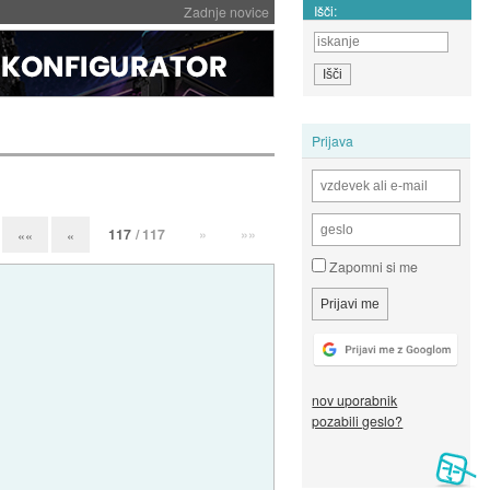
Išči:
Zadnje novice
Prijava
117
/ 117
»
»»
««
«
Zapomni si me
nov uporabnik
pozabili geslo?