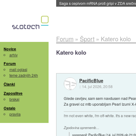
BMW v vozilih začel predvajati reklame
::
dane
Forum
»
Šport
»
Katero kolo
Novice
Katero kolo
arhiv
Forum
mali oglasi
teme zadnjih 24h
PacificBlue
Članki
::
14. jul 2026, 20:58
Zaposlitve
Glede cevljev, sam sem navdusen nad Pearl 
brskaj
Za gravel oz mtb uporabljam Pearl Izumi X-Al
Ostalo
pravila
I'm not even white, I'm off-white. It's a new ra
Zgodovina sprememb…
spremenil:
PacificBlue
(
14. jul 2026 ob 21:0