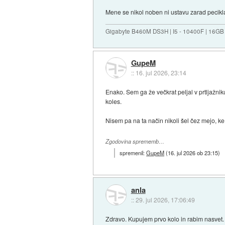
Mene se nikol noben ni ustavu zarad pecikl
Gigabyte B460M DS3H | I5 - 10400F | 16GB
GupeM
::
16. jul 2026, 23:14
Enako. Sem ga že večkrat peljal v prtljažnik
koles.
Nisem pa na ta način nikoli šel čez mejo, ke 
Zgodovina sprememb…
spremenil:
GupeM
(
16. jul 2026 ob 23:15
)
anla
::
29. jul 2026, 17:06:49
Zdravo. Kupujem prvo kolo in rabim nasvet. 