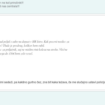
 ne kot priročnik!!!
 nas centrala!!!
d peljal s sabo na dopust v HR Istro. Kak poceni nosilec za
? Thule je predrag, kolikor bom rabil.
za prtljažnik, saj ne mislim rinit kolesa na streho. Vlečne
nega do 150€ bom zelo vesel.
timi sedeži, pa kakšno gurtno čez, zna bit kaka težava, če me slučajno ustavi policij