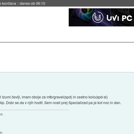
s ob 06:09
Izumi čevlji, imam oboje za mtb/gravel(spd) in cestno kolo(spd-sl)
p. Dobr se da v njih hodit. Sem nosil prej Specialized pa je kot noc in dan.
ce.
2
)