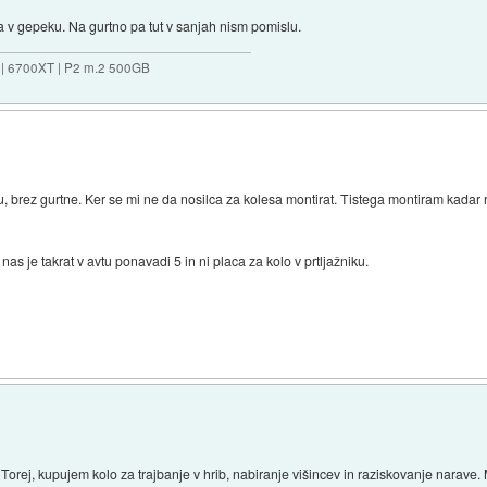
a v gepeku. Na gurtno pa tut v sanjah nism pomislu.
 | 6700XT | P2 m.2 500GB
u, brez gurtne. Ker se mi ne da nosilca za kolesa montirat. Tistega montiram kadar 
nas je takrat v avtu ponavadi 5 in ni placa za kolo v prtljažniku.
Torej, kupujem kolo za trajbanje v hrib, nabiranje višincev in raziskovanje narav