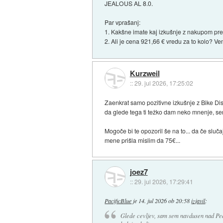
JEALOUS AL 8.0.
Par vprašanj:
1. Kakšne imate kaj izkušnje z nakupom pre
2. Ali je cena 921,66 € vredu za to kolo? Ve
Kurzweil
::
29. jul 2026, 17:25:02
Zaenkrat samo pozitivne izkušnje z Bike Di
da glede tega ti težko dam neko mnenje, sem 
Mogoče bi te opozoril še na to... da če slučaj
mene prišla mislim da 75€...
joez7
::
29. jul 2026, 17:29:41
PacificBlue
je
14. jul 2026 ob 20:58
izjavil
:
Glede cevljev, sam sem navdusen nad Pear