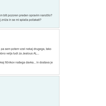
am biti pozoren preden opravim naročilo?
aj zniža in se mi splača počakati?
.. pa sem potem vzel nekaj drugega, tako
bno velja tudi za Jealous AL...
nekaj fičnikov našega davka... in dostava je