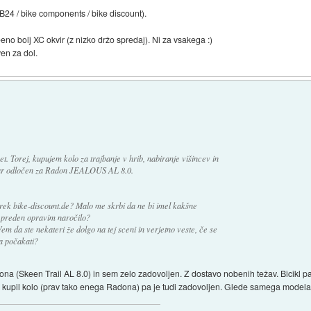
(B24 / bike components / bike discount).
no bolj XC okvir (z nizko držo spredaj). Ni za vsakega :)
en za dol.
. Torej, kupujem kolo za trajbanje v hrib, nabiranje višincev in
kar odločen za Radon JEALOUS AL 8.0.
rek bike-discount.de? Malo me skrbi da ne bi imel kakšne
 preden opravim naročilo?
Vem da ste nekateri že dolgo na tej sceni in verjetno veste, če se
ča počakati?
na (Skeen Trail AL 8.0) in sem zelo zadovoljen. Z dostavo nobenih težav. Bicikl pa 
jih kupil kolo (prav tako enega Radona) pa je tudi zadovoljen. Glede samega model