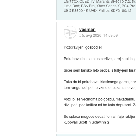
LG 77CX OLED TV; Marantz SR6010 7.2: 5x F
Little Bird; PS5 Pro, Xbox Series X, PS4 P
UBD K8500 4K UHD, Philips BDP2180/12
vasman
::
5. avg 2026, 14:59:59
Pozdravljeni gospodje!
Potreboval bi malo usmeritve, torej kupil bi
Sicer sem lansko leto probal s fully-jem fura
Tako da bi potreboval klasicnega gorca, har
tem rangu tudi polno vzmeteno, za traile ver
Vozil bi se vecinoma po gozdu, makadamu, d
divji poti, pac kolikor mi bo kolo dopuscal. 
Se splaca mogoce decathlon ali raje rablje
kupovali Scott in Schwinn :)