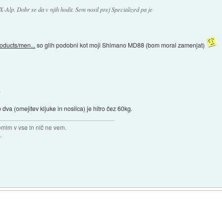
-Alp. Dobr se da v njih hodit. Sem nosil prej Specialized pa je
oducts/men...
so glih podobni kot moji Shimano MD88 (bom moral zamenjat)
.
dva (omejitev kljuke in nosilca) je hitro čez 60kg.
omim v vse in nič ne vem.
.