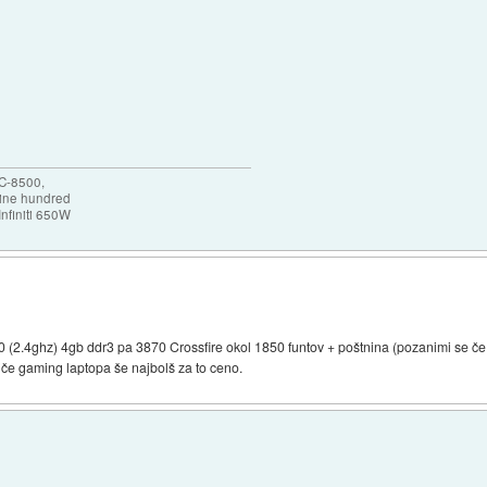
PC-8500,
ine hundred
finiti 650W
0 (2.4ghz) 4gb ddr3 pa 3870 Crossfire okol 1850 funtov + poštnina (pozanimi se če p
iče gaming laptopa še najbolš za to ceno.