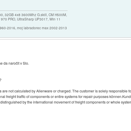
30, 32GB 4x8 3600Mhz G.skill, CM H500M,
 970 PRO, UltraSharp UP3017, Win 11
1960-2016, moj labradorec max 2002-2013
se da naročit v Slo.
?
s are not calculated by Alienware or charged. The customer is solely responsible fo
onal freight traffic of components or entire systems for repair purposes können.Kunde 
 distinguished by the international movement of freight components or whole system