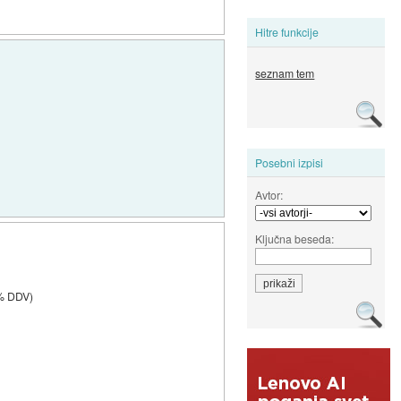
Hitre funkcije
seznam tem
Posebni izpisi
Avtor:
Ključna beseda:
0% DDV)