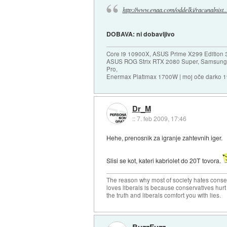
http://www.enaa.com/oddelki/racunalnist..
DOBAVA: ni dobavljivo
Core i9 10900X, ASUS Prime X299 Edition 
ASUS ROG Strix RTX 2080 Super, Samsung
Pro,
Enermax Platimax 1700W | moj oče darko 
Dr_M
::
7. feb 2009, 17:46
Hehe, prenosnik za igranje zahtevnih iger.
Slisi se kot, kateri kabriolet do 20T tovora.
The reason why most of society hates conse
loves liberals is because conservatives hurt
the truth and liberals comfort you with lies.