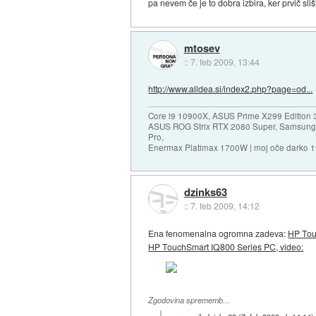
pa nevem če je to dobra izbira, ker prvič sl
mtosev
::
7. feb 2009, 13:44
http://www.alldea.si/index2.php?page=od...
Core i9 10900X, ASUS Prime X299 Edition 
ASUS ROG Strix RTX 2080 Super, Samsung
Pro,
Enermax Platimax 1700W | moj oče darko 
dzinks63
::
7. feb 2009, 14:12
Ena fenomenalna ogromna zadeva:
HP Tou
HP TouchSmart IQ800 Series PC, video:
Zgodovina sprememb…