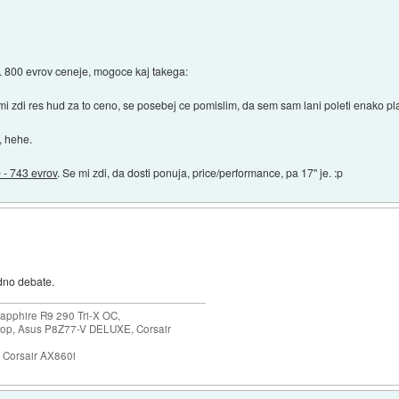
ca. 800 evrov ceneje, mogoce kaj takega:
i zdi res hud za to ceno, se posebej ce pomislim, da sem sam lani poleti enako p
, hehe.
 - 743 evrov
. Se mi zdi, da dosti ponuja, price/performance, pa 17" je. :p
edno debate.
apphire R9 290 Tri-X OC,
p, Asus P8Z77-V DELUXE, Corsair
Corsair AX860i