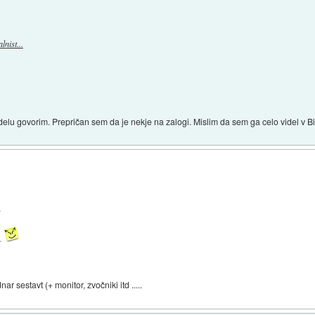
nist...
delu govorim. Prepričan sem da je nekje na zalogi. Mislim da sem ga celo videl v 
.
a.
 sestavt (+ monitor, zvočniki itd .....