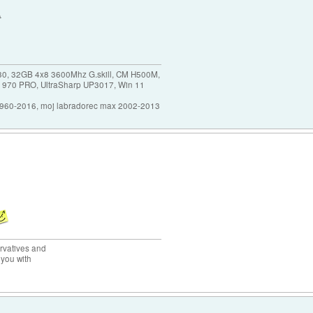
.
30, 32GB 4x8 3600Mhz G.skill, CM H500M,
 970 PRO, UltraSharp UP3017, Win 11
1960-2016, moj labradorec max 2002-2013
rvatives and
 you with