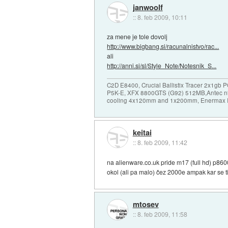
janwoolf
::
8. feb 2009, 10:11
za mene je tole dovolj
http://www.bigbang.si/racunalnistvo/rac...
ali
http://anni.si/sl/Style_Note/Notesnik_S...
C2D E8400, Crucial Ballistix Tracer 2x1gb 
P5K-E, XFX 8800GTS (G92) 512MB,Antec n
cooling 4x120mm and 1x200mm, Enermax In
keitai
::
8. feb 2009, 11:42
na alienware.co.uk pride m17 (full hd) p860
okol (ali pa malo) čez 2000e ampak kar se t
mtosev
::
8. feb 2009, 11:58