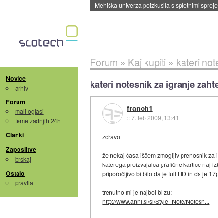
Evropska vesoljska agencija razvija svojo rak
Forum
»
Kaj kupiti
»
kateri not
Novice
kateri notesnik za igranje zaht
arhiv
Forum
franch1
mali oglasi
::
7. feb 2009, 13:41
teme zadnjih 24h
Članki
zdravo
Zaposlitve
že nekaj časa iščem zmogljiv prenosnik za i
brskaj
katerega proizvajalca grafične kartice naj i
Ostalo
priporočljivo bi bilo da je full HD in da je 1
pravila
trenutno mi je najbol blizu:
http://www.anni.si/sl/Style_Note/Notesn...