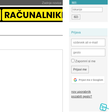
Išči:
Zadnje novice
Prijava
Zapomni si me
nov uporabnik
pozabili geslo?