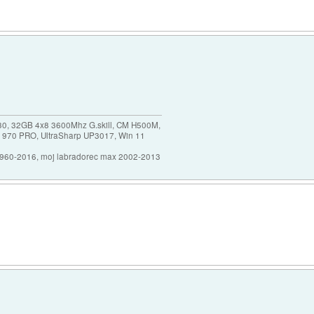
30, 32GB 4x8 3600Mhz G.skill, CM H500M,
 970 PRO, UltraSharp UP3017, Win 11
1960-2016, moj labradorec max 2002-2013