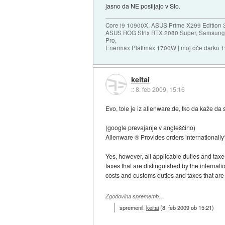
jasno da NE posiljajo v Slo.
Core i9 10900X, ASUS Prime X299 Edition 
ASUS ROG Strix RTX 2080 Super, Samsung
Pro,
Enermax Platimax 1700W | moj oče darko 
keitai
::
8. feb 2009, 15:16
Evo, tole je iz alienware.de, tko da kaže da 
(google prevajanje v angleščino)
Alienware ® Provides orders internationally
Yes, however, all applicable duties and taxe
taxes that are distinguished by the internati
costs and customs duties and taxes that are
Zgodovina sprememb…
spremenil:
keitai
(
8. feb 2009 ob 15:21
)