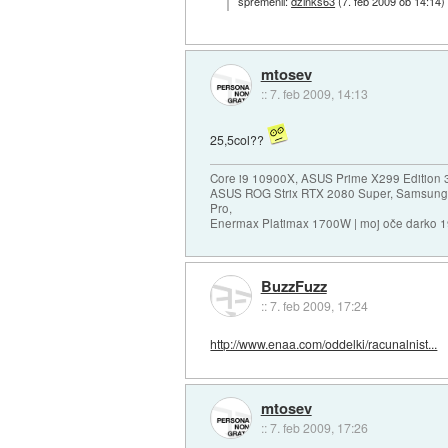
spremenil:
dzinks63
(
7. feb 2009 ob 14:14
)
mtosev
::
7. feb 2009, 14:13
25,5col??
Core i9 10900X, ASUS Prime X299 Edition 
ASUS ROG Strix RTX 2080 Super, Samsung
Pro,
Enermax Platimax 1700W | moj oče darko 
BuzzFuzz
::
7. feb 2009, 17:24
http://www.enaa.com/oddelki/racunalnist...
mtosev
::
7. feb 2009, 17:26