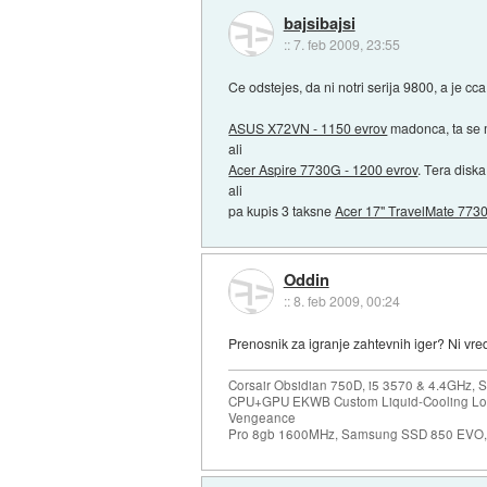
bajsibajsi
::
7. feb 2009, 23:55
Ce odstejes, da ni notri serija 9800, a je c
ASUS X72VN - 1150 evrov
madonca, ta se m
ali
Acer Aspire 7730G - 1200 evrov
. Tera diska
ali
pa kupis 3 taksne
Acer 17" TravelMate 7730
Oddin
::
8. feb 2009, 00:24
Prenosnik za igranje zahtevnih iger? Ni vr
Corsair Obsidian 750D, i5 3570 & 4.4GHz, S
CPU+GPU EKWB Custom Liquid-Cooling Loo
Vengeance
Pro 8gb 1600MHz, Samsung SSD 850 EVO, 