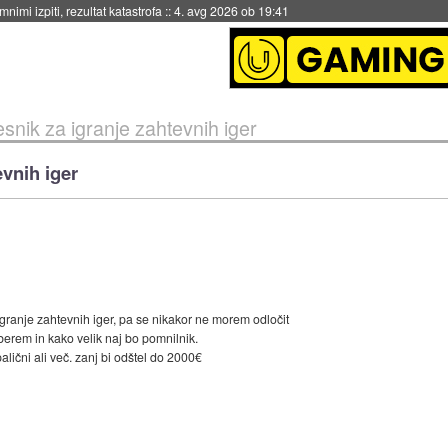
eto za večkratno uporabo
::
4. avg 2026 ob 19:41
esnik za igranje zahtevnih iger
evnih iger
granje zahtevnih iger, pa se nikakor ne morem odločit
zberem in kako velik naj bo pomnilnik.
7palični ali več. zanj bi odštel do 2000€