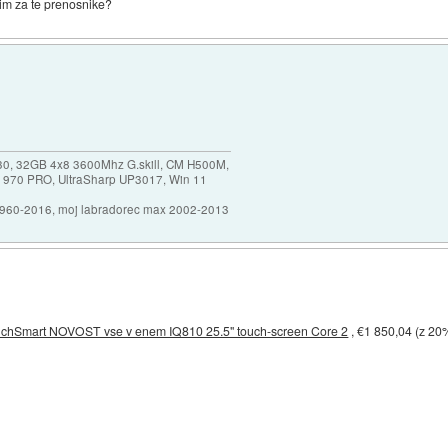
išim za te prenosnike?
30, 32GB 4x8 3600Mhz G.skill, CM H500M,
 970 PRO, UltraSharp UP3017, Win 11
1960-2016, moj labradorec max 2002-2013
chSmart NOVOST vse v enem IQ810 25.5" touch-screen Core 2
, €1 850,04 (z 2