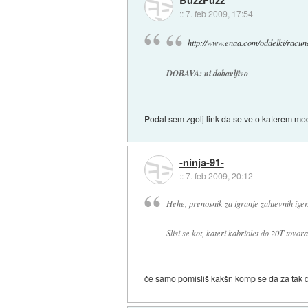
BuzzFuzz
::
7. feb 2009, 17:54
http://www.enaa.com/oddelki/racunal
DOBAVA: ni dobavljivo
Podal sem zgolj link da se ve o katerem mo
-ninja-91-
::
7. feb 2009, 20:12
Hehe, prenosnik za igranje zahtevnih iger
Slisi se kot, kateri kabriolet do 20T tovor
če samo pomisliš kakšn komp se da za tak dnar