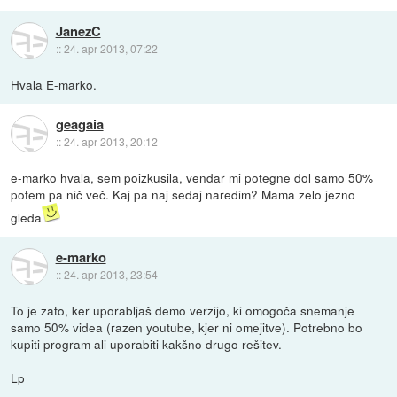
JanezC
::
24. apr 2013, 07:22
Hvala E-marko.
geagaia
::
24. apr 2013, 20:12
e-marko hvala, sem poizkusila, vendar mi potegne dol samo 50%
potem pa nič več. Kaj pa naj sedaj naredim? Mama zelo jezno
gleda
e-marko
::
24. apr 2013, 23:54
To je zato, ker uporabljaš demo verzijo, ki omogoča snemanje
samo 50% videa (razen youtube, kjer ni omejitve). Potrebno bo
kupiti program ali uporabiti kakšno drugo rešitev.
Lp