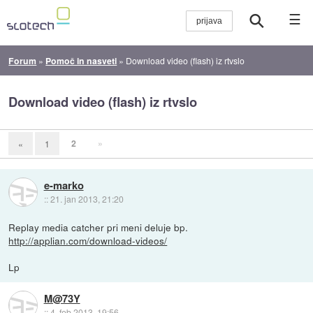
☰
Forum
»
Pomoč in nasveti
»
Download video (flash) iz rtvslo
Download video (flash) iz rtvslo
2
»
«
1
e-marko
::
21. jan 2013, 21:20
Replay media catcher pri meni deluje bp.
http://applian.com/download-videos/
Lp
M@73Y
::
4. feb 2013, 19:56