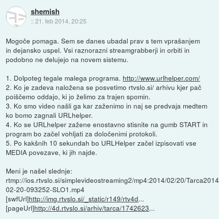
shemish
::
21. feb 2014, 20:25
Mogoče pomaga. Sem se danes ubadal prav s tem vprašanjem
in dejansko uspel. Vsi raznorazni streamgrabberji in orbiti in
podobno ne delujejo na novem sistemu.
1. Dolpoteg tegale malega programa.
http://www.urlhelper.com/
2. Ko je zadeva naložena se posvetimo rtvslo.si/ arhivu kjer pač
poiščemo oddajo, ki jo želimo za trajen spomin.
3. Ko smo video našli ga kar zaženimo in naj se predvaja medtem
ko bomo zagnali URLhelper.
4. Ko se URLhelper zažene enostavno stisnite na gumb START in
program bo začel vohljati za določenimi protokoli.
5. Po kakšnih 10 sekundah bo URLHelper začel izpisovati vse
MEDIA povezave, ki jih najde.
Meni je našel slednje:
rtmp://ios.rtvslo.si/simplevideostreaming2/mp4:2014/02/20/Tarca2014
02-20-093252-SLO1.mp4
[swfUrl]
http://img.rtvslo.si/_static/r149/rtv4d
...
[pageUrl]
http://4d.rtvslo.si/arhiv/tarca/1742623
...