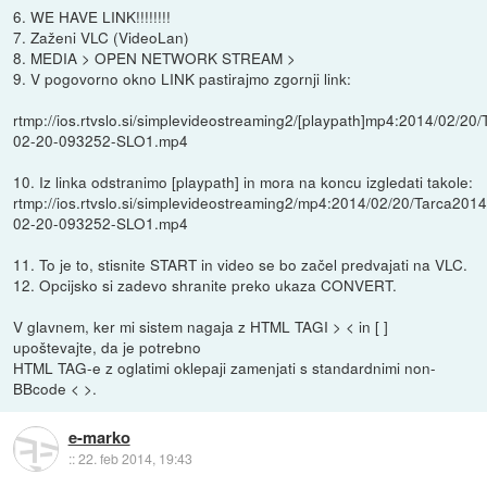
6. WE HAVE LINK!!!!!!!!
7. Zaženi VLC (VideoLan)
8. MEDIA > OPEN NETWORK STREAM >
9. V pogovorno okno LINK pastirajmo zgornji link:
rtmp://ios.rtvslo.si/simplevideostreaming2/[playpath]mp4:2014/02/20
02-20-093252-SLO1.mp4
10. Iz linka odstranimo [playpath] in mora na koncu izgledati takole:
rtmp://ios.rtvslo.si/simplevideostreaming2/mp4:2014/02/20/Tarca2014
02-20-093252-SLO1.mp4
11. To je to, stisnite START in video se bo začel predvajati na VLC.
12. Opcijsko si zadevo shranite preko ukaza CONVERT.
V glavnem, ker mi sistem nagaja z HTML TAGI > < in [ ]
upoštevajte, da je potrebno
HTML TAG-e z oglatimi oklepaji zamenjati s standardnimi non-
BBcode < >.
e-marko
::
22. feb 2014, 19:43