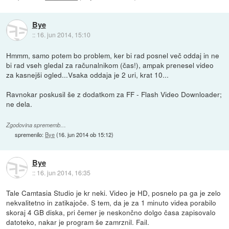
Bye
::
16. jun 2014, 15:10
Hmmm, samo potem bo problem, ker bi rad posnel več oddaj in ne
bi rad vseh gledal za računalnikom (čas!), ampak prenesel video
za kasnejši ogled...Vsaka oddaja je 2 uri, krat 10...
Ravnokar poskusil še z dodatkom za FF - Flash Video Downloader;
ne dela.
Zgodovina sprememb…
spremenilo:
Bye
(
16. jun 2014 ob 15:12
)
Bye
::
16. jun 2014, 16:35
Tale Camtasia Studio je kr neki. Video je HD, posnelo pa ga je zelo
nekvalitetno in zatikajoče. S tem, da je za 1 minuto videa porabilo
skoraj 4 GB diska, pri čemer je neskončno dolgo časa zapisovalo
datoteko, nakar je program še zamrznil. Fail.