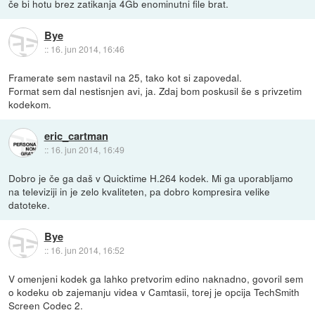
če bi hotu brez zatikanja 4Gb enominutni file brat.
Bye
::
16. jun 2014, 16:46
Framerate sem nastavil na 25, tako kot si zapovedal.
Format sem dal nestisnjen avi, ja. Zdaj bom poskusil še s privzetim
kodekom.
eric_cartman
::
16. jun 2014, 16:49
Dobro je če ga daš v Quicktime H.264 kodek. Mi ga uporabljamo
na televiziji in je zelo kvaliteten, pa dobro kompresira velike
datoteke.
Bye
::
16. jun 2014, 16:52
V omenjeni kodek ga lahko pretvorim edino naknadno, govoril sem
o kodeku ob zajemanju videa v Camtasii, torej je opcija TechSmith
Screen Codec 2.