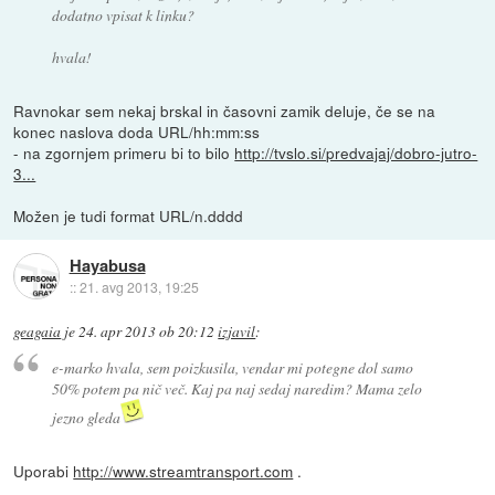
dodatno vpisat k linku?
hvala!
Ravnokar sem nekaj brskal in časovni zamik deluje, če se na
konec naslova doda URL/hh:mm:ss
- na zgornjem primeru bi to bilo
http://tvslo.si/predvajaj/dobro-jutro-
3...
Možen je tudi format URL/n.dddd
Hayabusa
::
21. avg 2013, 19:25
geagaia
je
24. apr 2013 ob 20:12
izjavil
:
e-marko hvala, sem poizkusila, vendar mi potegne dol samo
50% potem pa nič več. Kaj pa naj sedaj naredim? Mama zelo
jezno gleda
Uporabi
http://www.streamtransport.com
.