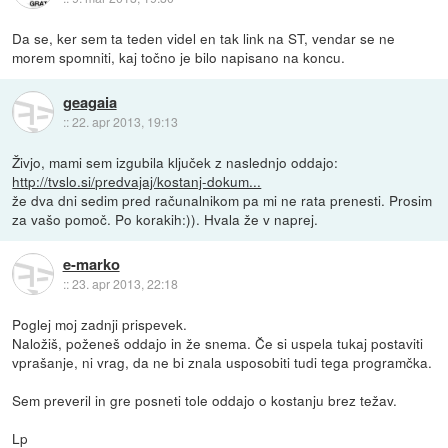
Da se, ker sem ta teden videl en tak link na ST, vendar se ne
morem spomniti, kaj točno je bilo napisano na koncu.
geagaia
::
22. apr 2013, 19:13
Živjo, mami sem izgubila ključek z naslednjo oddajo:
http://tvslo.si/predvajaj/kostanj-dokum...
že dva dni sedim pred računalnikom pa mi ne rata prenesti. Prosim
za vašo pomoč. Po korakih:)). Hvala že v naprej.
e-marko
::
23. apr 2013, 22:18
Poglej moj zadnji prispevek.
Naložiš, poženeš oddajo in že snema. Če si uspela tukaj postaviti
vprašanje, ni vrag, da ne bi znala usposobiti tudi tega programčka.
Sem preveril in gre posneti tole oddajo o kostanju brez težav.
Lp