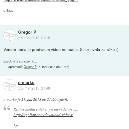
slikca:
Gregor P
::
5. mar 2013, 21:15
Vendar tema je predvsem video ne audio. Sicer hvala za sliko :)
Zgodovina sprememb…
spremenil:
Gregor P
(
5. mar 2013 ob 21:15
)
e-marko
::
5. mar 2013, 21:48
e-marko
je
21. jan 2013 ob 21:20
izjavil
:
Replay media catcher pri meni deluje bp.
http://applian.com/download-videos/
Lp