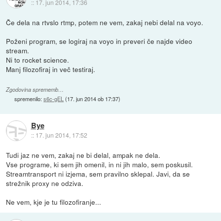
::
17. jun 2014, 17:36
Če dela na rtvslo rtmp, potem ne vem, zakaj nebi delal na voyo.
Poženi program, se logiraj na voyo in preveri če najde video
stream.
Ni to rocket science.
Manj filozofiraj in več testiraj.
Zgodovina sprememb…
spremenilo:
s6c-gEL
(
17. jun 2014 ob 17:37
)
Bye
::
17. jun 2014, 17:52
Tudi jaz ne vem, zakaj ne bi delal, ampak ne dela.
Vse programe, ki sem jih omenil, in ni jih malo, sem poskusil.
Streamtransport ni izjema, sem pravilno sklepal. Javi, da se
strežnik proxy ne odziva.
Ne vem, kje je tu filozofiranje...