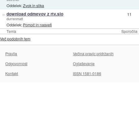
Oddelek:
Zvok in slika
»
download odmevov z rtv.slo
11
durrenmatt
Oddelek:
Pomoč in nasveti
Tema
Sporočila
Več podobnih tem
Pravila
Večina pravic pridržanih
Odgovornost
Oglaševanje
Kontakt
ISSN 1581-0186