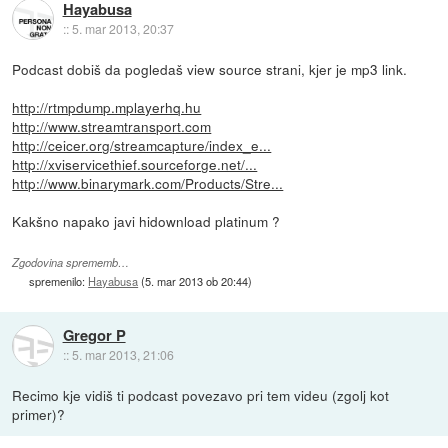
Hayabusa
::
5. mar 2013, 20:37
Podcast dobiš da pogledaš view source strani, kjer je mp3 link.
http://rtmpdump.mplayerhq.hu
http://www.streamtransport.com
http://ceicer.org/streamcapture/index_e...
http://xviservicethief.sourceforge.net/...
http://www.binarymark.com/Products/Stre...
Kakšno napako javi hidownload platinum ?
Zgodovina sprememb…
spremenilo:
Hayabusa
(
5. mar 2013 ob 20:44
)
Gregor P
::
5. mar 2013, 21:06
Recimo kje vidiš ti podcast povezavo pri tem videu (zgolj kot
primer)?