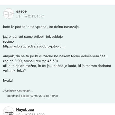
sasoe
::
9. mar 2013, 15:41
bom kr pod to temo vprašal, se delno navezuje.
jaz bi pa rad samo prilepil link oddaje
recimo
http://tvslo.si/predvajaj/dobro-jutro-3...
ampak, da se ta po kliku začne ne nekem točno določenem času
(ne na 0:00, ampak recimo 45:50)
ali je to sploh možno, in če je, kakšna je koda, ki jo moram dodatno
vpisat k linku?
hvala!
Zgodovina sprememb…
spremenil:
sasoe
(
9. mar 2013 ob 15:42
)
Hayabusa
::
9. mar 2013, 19:30