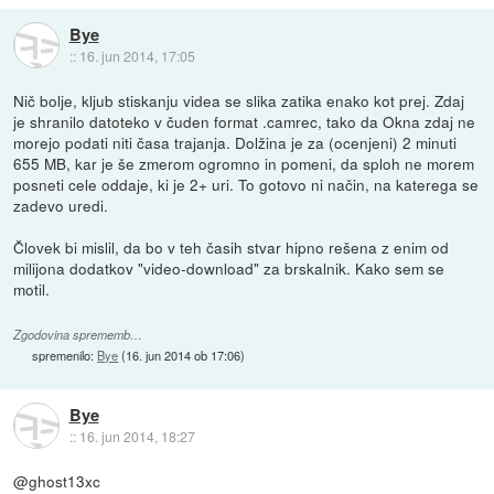
Bye
::
16. jun 2014, 17:05
Nič bolje, kljub stiskanju videa se slika zatika enako kot prej. Zdaj
je shranilo datoteko v čuden format .camrec, tako da Okna zdaj ne
morejo podati niti časa trajanja. Dolžina je za (ocenjeni) 2 minuti
655 MB, kar je še zmerom ogromno in pomeni, da sploh ne morem
posneti cele oddaje, ki je 2+ uri. To gotovo ni način, na katerega se
zadevo uredi.
Človek bi mislil, da bo v teh časih stvar hipno rešena z enim od
milijona dodatkov "video-download" za brskalnik. Kako sem se
motil.
Zgodovina sprememb…
spremenilo:
Bye
(
16. jun 2014 ob 17:06
)
Bye
::
16. jun 2014, 18:27
@ghost13xc