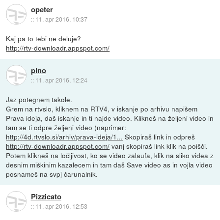
opeter
::
11. apr 2016, 10:37
Kaj pa to tebi ne deluje?
http://rtv-downloadr.appspot.com/
pino
::
11. apr 2016, 12:24
Jaz potegnem takole.
Grem na rtvslo, kliknem na RTV4, v iskanje po arhivu napišem
Prava ideja, daš iskanje in ti najde video. Klikneš na željeni video in
tam se ti odpre željeni video (naprimer:
http://4d.rtvslo.si/arhiv/prava-ideja/1...
Skopiraš link in odpreš
http://rtv-downloadr.appspot.com/
vanj skopiraš link klik na poišči.
Potem klikneš na ločljivost, ko se video zalaufa, klik na sliko videa z
desnim miškinim kazalecem in tam daš Save video as in vojla video
posnameš na svpj čarunalnik.
Pizzicato
::
11. apr 2016, 12:53