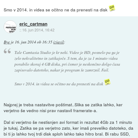
Smo v 2014. in videa se očitno ne da prenesti na disk
eric_cartman
::
16. jun 2014, 16:42
Bye
je
16. jun 2014 ob 16:35
izjavil
:
Tale Camtasia Studio je kr neki. Video je HD, posnelo pa ga je
zelo nekvalitetno in zatikajoče. S tem, da je za 1 minuto videa
porabilo skoraj 4 GB diska, pri čemer je neskončno dolgo časa
zapisovalo datoteko, nakar je program še zamrznil. Fail.
Smo v 2014. in videa se očitno ne da prenesti na disk
Najprej je treba nastavitve poštimat..Slika se zatika lahko, ker
verjetno še vedno nisi prav nastavil framerate-a.
Dal si verjetno še nestisnjen avi format in rezultat 4Gb za 1 minuto
je tukaj. Zatika se pa verjetno zato, ker imaš preveliko datoteko, da
bi ti jo lahko tvoj trdi disk sploh lahko tako hitro bral. Bi rabu SSD,