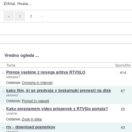
Zrihtal. Hvala...
2
»
«
1
Vredno ogleda ...
Tema
Sporočila
»
Prenos vsebine z novega arhiva RTVSLO
414
edenpac7
Oddelek:
Omrežja in internet
»
kako film, ki se predvaja v brskalnuki prenesti na disk
67
slovencl
Oddelek:
Pomoč in nasveti
»
Kako presnamem video prispevek z RTVSlo portala?
25
umetnic
Oddelek:
Zvok in slika
»
rtv - download posnetkov
43
slovencl