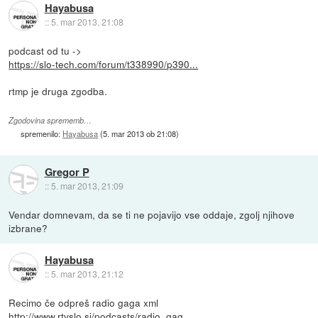
Hayabusa
::
5. mar 2013, 21:08
podcast od tu ->
https://slo-tech.com/forum/t338990/p390...
rtmp je druga zgodba.
Zgodovina sprememb…
spremenilo:
Hayabusa
(
5. mar 2013 ob 21:08
)
Gregor P
::
5. mar 2013, 21:09
Vendar domnevam, da se ti ne pojavijo vse oddaje, zgolj njihove
izbrane?
Hayabusa
::
5. mar 2013, 21:12
Recimo če odpreš radio gaga xml
http://www.rtvslo.si/podcasts/radio_gag...