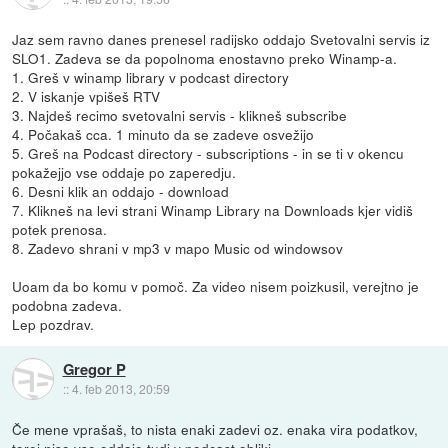
Jaz sem ravno danes prenesel radijsko oddajo Svetovalni servis iz
SLO1. Zadeva se da popolnoma enostavno preko Winamp-a.
1. Greš v winamp library v podcast directory
2. V iskanje vpišeš RTV
3. Najdeš recimo svetovalni servis - klikneš subscribe
4. Počakaš cca. 1 minuto da se zadeve osvežijo
5. Greš na Podcast directory - subscriptions - in se ti v okencu
pokažejjo vse oddaje po zaperedju.
6. Desni klik an oddajo - download
7. Klikneš na levi strani Winamp Library na Downloads kjer vidiš
potek prenosa.
8. Zadevo shrani v mp3 v mapo Music od windowsov
Uoam da bo komu v pomoč. Za video nisem poizkusil, verejtno je
podobna zadeva.
Lep pozdrav.
Gregor P
::
4. feb 2013, 20:59
Če mene vprašaš, to nista enaki zadevi oz. enaka vira podatkov,
torej niso vse oddaje tudi v podcast obliki.