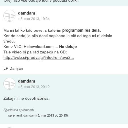
damdam
::
5. mar 2013, 19:34
Ma mi lahko kdo pove, s katerim
programom res dela.
Ker do sedaj je bilo dosti napisano in nič od tega mi ni delalo
vredu.
Ker z VLC, Hidownload.com,...
Ne deluje
Tale video bi pa rad zapeku na CD:
http://tvslo.si/predvajaj/infodrom/ava2...
LP Damjan
damdam
::
5. mar 2013, 20:12
Zakaj mi ne dovoli izbrisa.
Zgodovina sprememb…
spremenil:
damdam
(
5. mar 2013 ob 20:15
)