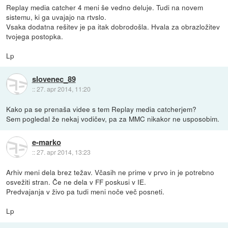
Replay media catcher 4 meni še vedno deluje. Tudi na novem
sistemu, ki ga uvajajo na rtvslo.
Vsaka dodatna rešitev je pa itak dobrodošla. Hvala za obrazložitev
tvojega postopka.
Lp
slovenec_89
::
27. apr 2014, 11:20
Kako pa se prenaša videe s tem Replay media catcherjem?
Sem pogledal že nekaj vodičev, pa za MMC nikakor ne usposobim.
e-marko
::
27. apr 2014, 13:23
Arhiv meni dela brez težav. Včasih ne prime v prvo in je potrebno
osvežiti stran. Če ne dela v FF poskusi v IE.
Predvajanja v živo pa tudi meni noče več posneti.
Lp