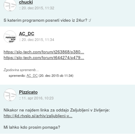
chucki
::
20. dec 2015, 11:32
S katerim programom posneti video iz 24ur? :/
AC_DC
::
20. dec 2015, 11:34
https://slo-tech.com/forum/t263868/p380...
https://slo-tech.com/forum/t644274/p479...
Zgodovina sprememb…
spremenilo:
AC_DC
(
20. dec 2015 ob 11:34
)
Pizzicato
::
11. apr 2016, 10:23
Nikakor ne najdem linka za oddajo Zaljubljeni v življenje:
http://4d.rtvslo.si/arhiv/zaljubljeni-v...
Mi lahko kdo prosim pomaga?