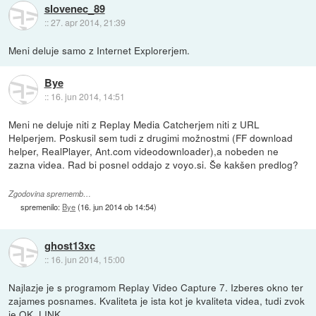
slovenec_89
::
27. apr 2014, 21:39
Meni deluje samo z Internet Explorerjem.
Bye
::
16. jun 2014, 14:51
Meni ne deluje niti z Replay Media Catcherjem niti z URL
Helperjem. Poskusil sem tudi z drugimi možnostmi (FF download
helper, RealPlayer, Ant.com videodownloader),a nobeden ne
zazna videa. Rad bi posnel oddajo z voyo.si. Še kakšen predlog?
Zgodovina sprememb…
spremenilo:
Bye
(
16. jun 2014 ob 14:54
)
ghost13xc
::
16. jun 2014, 15:00
Najlazje je s programom Replay Video Capture 7. Izberes okno ter
zajames posnames. Kvaliteta je ista kot je kvaliteta videa, tudi zvok
je OK.
LINK