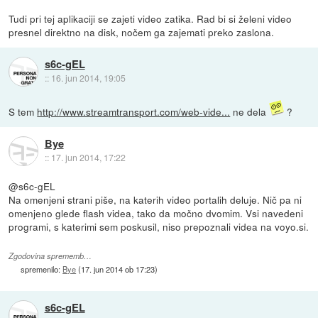
Tudi pri tej aplikaciji se zajeti video zatika. Rad bi si želeni video
presnel direktno na disk, nočem ga zajemati preko zaslona.
s6c-gEL
::
16. jun 2014, 19:05
S tem
http://www.streamtransport.com/web-vide...
ne dela
?
Bye
::
17. jun 2014, 17:22
@s6c-gEL
Na omenjeni strani piše, na katerih video portalih deluje. Nič pa ni
omenjeno glede flash videa, tako da močno dvomim. Vsi navedeni
programi, s katerimi sem poskusil, niso prepoznali videa na voyo.si.
Zgodovina sprememb…
spremenilo:
Bye
(
17. jun 2014 ob 17:23
)
s6c-gEL