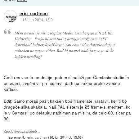
eric_cartman
::
16. jun 2014, 15:01
Meni ne deluje niti z Replay Media Catcherjem niti z URL
Helperjem. Poskusil sem tudi z drugimi možnostmi (FF
download helper, RealPlayer, Ant.com videodownloader),a
nobeden ne zazna videa. Rad bi posnel oddajo z voyo.si. Še
kakšen predlog?
Če ti res vse to ne deluje, potem si naloži gor Camtasia studio in
posnami, zvočni vir pa nastavi, da ti ga zazna preko zvočne
kartice.
Edit: Samo moraš pazit kakšen boš framerate nastavil, ker ti bo
drugače slika skakala. Naš PAL sistem je 25 frame/s, medtem, ko
je v Camtasii po defaultu naštiman na mislim, da celo 60, sicer pa
30.
Zgodovina sprememb…
spremenilo:
eric_cartman
(
16. jun 2014 ob 15:03
)