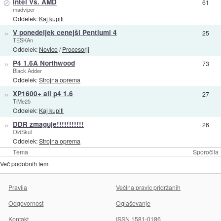
⊘
Intel Vs. AMD
61
madviper
Oddelek:
Kaj kupiti
»
V ponedeljek cenejši Pentiumi 4
25
TESKAn
Oddelek:
Novice
/
Procesorji
»
P4 1.6A Northwood
73
Black Adder
Oddelek:
Strojna oprema
»
XP1600+ ali p4 1.6
27
TiMe25
Oddelek:
Kaj kupiti
»
DDR zmaguje!!!!!!!!!!!
26
OldSkul
Oddelek:
Strojna oprema
Tema
Sporočila
Več podobnih tem
Pravila
Večina pravic pridržanih
Odgovornost
Oglaševanje
Kontakt
ISSN 1581-0186