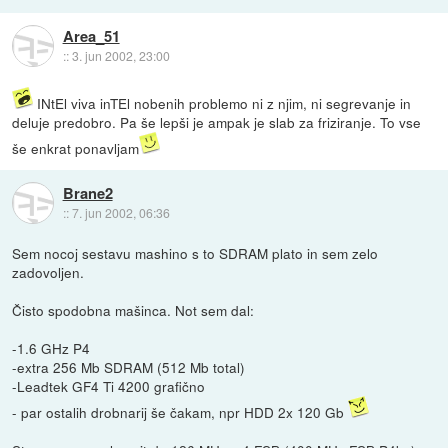
Area_51
::
3. jun 2002, 23:00
INtEl viva inTEl nobenih problemo ni z njim, ni segrevanje in
deluje predobro. Pa še lepši je ampak je slab za friziranje. To vse
še enkrat ponavljam
Brane2
::
7. jun 2002, 06:36
Sem nocoj sestavu mashino s to SDRAM plato in sem zelo
zadovoljen.
Čisto spodobna mašinca. Not sem dal:
-1.6 GHz P4
-extra 256 Mb SDRAM (512 Mb total)
-Leadtek GF4 Ti 4200 grafično
- par ostalih drobnarij še čakam, npr HDD 2x 120 Gb