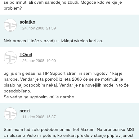
se po minuti ali dveh samodejno zbudi. Mogoče kdo ve kje je
problem?
solatko
::
24. nov 2008, 21:39
Nek proces ti teče v ozadju - izklopi wireles kartico.
TOm4
::
26. nov 2008, 19:00
ugl js sm gledau na HP Support strani in sem "ugotovil" kaj je
narobe. Vendar je ta pomoč iz leta 2006 če se ne motim..in je
pisalo naj posodobim nekaj. Vendar je na novejših modelih to že
posodobljeno.
Še vedno ne ugotovim kaj je narobe
srezi
::
11. dec 2008, 15:37
Sam mam tud zelo podoben primer kot Maxum. Na prenosniku MSI
z naloženo Visto mi potem, ko enkart preide v stanje pripravljanosti