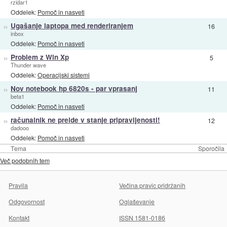
rzidar1
Oddelek:
Pomoč in nasveti
»
Ugašanje laptopa med renderiranjem
16
inbox
Oddelek:
Pomoč in nasveti
»
Problem z Win Xp
5
Thunder wave
Oddelek:
Operacijski sistemi
»
Nov notebook hp 6820s - par vprasanj
11
beta1
Oddelek:
Pomoč in nasveti
»
računalnik ne preide v stanje pripravljenosti!
12
dadooo
Oddelek:
Pomoč in nasveti
Tema
Sporočila
Več podobnih tem
Pravila
Večina pravic pridržanih
Odgovornost
Oglaševanje
Kontakt
ISSN 1581-0186