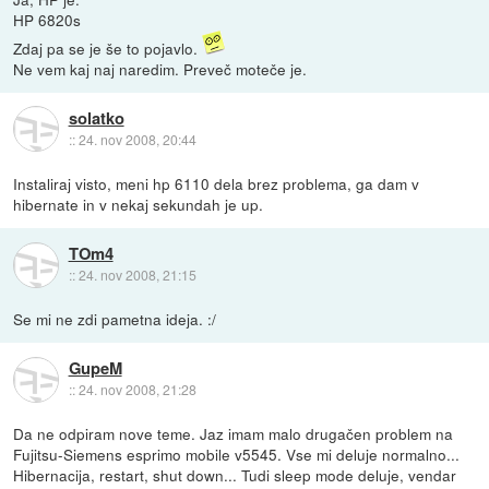
HP 6820s
Zdaj pa se je še to pojavlo.
Ne vem kaj naj naredim. Preveč moteče je.
solatko
::
24. nov 2008, 20:44
Instaliraj visto, meni hp 6110 dela brez problema, ga dam v
hibernate in v nekaj sekundah je up.
TOm4
::
24. nov 2008, 21:15
Se mi ne zdi pametna ideja. :/
GupeM
::
24. nov 2008, 21:28
Da ne odpiram nove teme. Jaz imam malo drugačen problem na
Fujitsu-Siemens esprimo mobile v5545. Vse mi deluje normalno...
Hibernacija, restart, shut down... Tudi sleep mode deluje, vendar