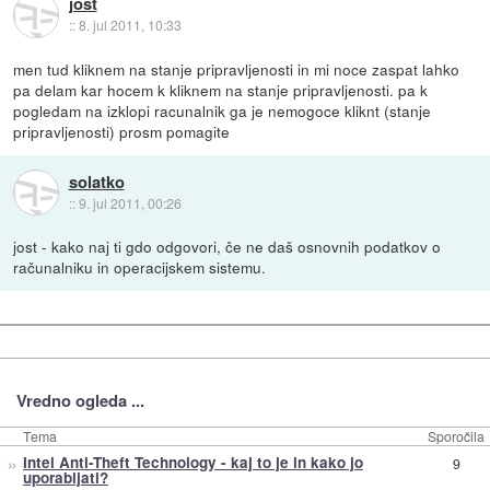
jost
::
8. jul 2011, 10:33
men tud kliknem na stanje pripravljenosti in mi noce zaspat lahko
pa delam kar hocem k kliknem na stanje pripravljenosti. pa k
pogledam na izklopi racunalnik ga je nemogoce kliknt (stanje
pripravljenosti) prosm pomagite
solatko
::
9. jul 2011, 00:26
jost - kako naj ti gdo odgovori, če ne daš osnovnih podatkov o
računalniku in operacijskem sistemu.
Vredno ogleda ...
Tema
Sporočila
»
Intel Anti-Theft Technology - kaj to je in kako jo
9
uporabljati?