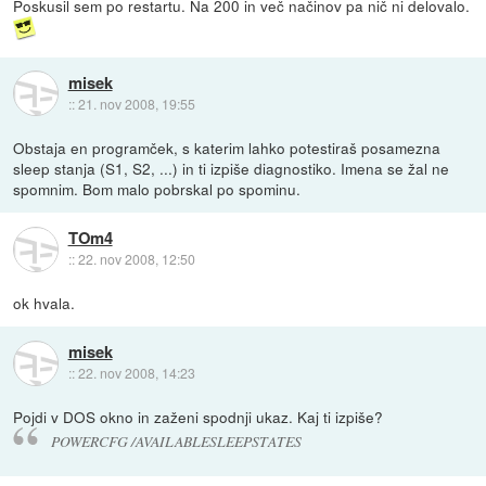
Poskusil sem po restartu. Na 200 in več načinov pa nič ni delovalo.
misek
::
21. nov 2008, 19:55
Obstaja en programček, s katerim lahko potestiraš posamezna
sleep stanja (S1, S2, ...) in ti izpiše diagnostiko. Imena se žal ne
spomnim. Bom malo pobrskal po spominu.
TOm4
::
22. nov 2008, 12:50
ok hvala.
misek
::
22. nov 2008, 14:23
Pojdi v DOS okno in zaženi spodnji ukaz. Kaj ti izpiše?
POWERCFG /AVAILABLESLEEPSTATES