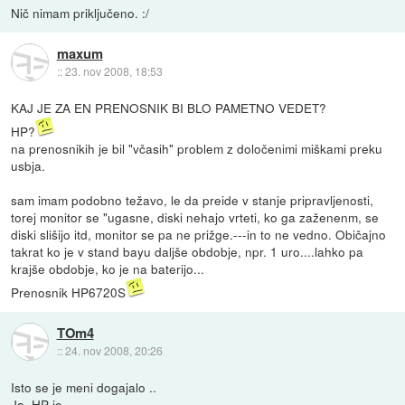
Nič nimam priključeno. :/
maxum
::
23. nov 2008, 18:53
KAJ JE ZA EN PRENOSNIK BI BLO PAMETNO VEDET?
HP?
na prenosnikih je bil "včasih" problem z določenimi miškami preku
usbja.
sam imam podobno težavo, le da preide v stanje pripravljenosti,
torej monitor se "ugasne, diski nehajo vrteti, ko ga zaženenm, se
diski slišijo itd, monitor se pa ne prižge.---in to ne vedno. Običajno
takrat ko je v stand bayu daljše obdobje, npr. 1 uro....lahko pa
krajše obdobje, ko je na baterijo...
Prenosnik HP6720S
TOm4
::
24. nov 2008, 20:26
Isto se je meni dogajalo ..
Ja, HP je.