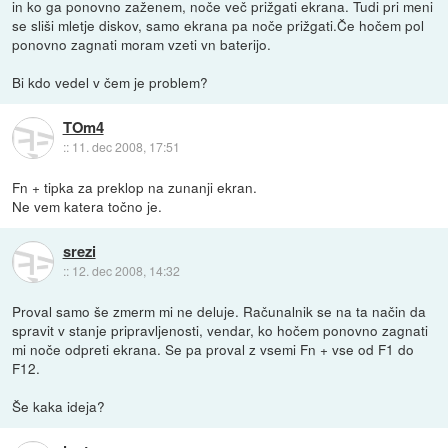
in ko ga ponovno zaženem, noče več prižgati ekrana. Tudi pri meni
se sliši mletje diskov, samo ekrana pa noče prižgati.Če hočem pol
ponovno zagnati moram vzeti vn baterijo.
Bi kdo vedel v čem je problem?
TOm4
::
11. dec 2008, 17:51
Fn + tipka za preklop na zunanji ekran.
Ne vem katera točno je.
srezi
::
12. dec 2008, 14:32
Proval samo še zmerm mi ne deluje. Računalnik se na ta način da
spravit v stanje pripravljenosti, vendar, ko hočem ponovno zagnati
mi noče odpreti ekrana. Se pa proval z vsemi Fn + vse od F1 do
F12.
Še kaka ideja?