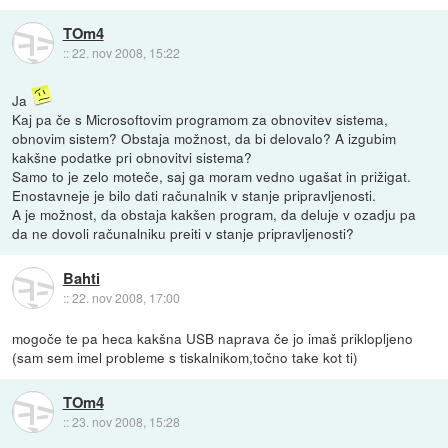
TOm4
::
22. nov 2008, 15:22
Ja
Kaj pa če s Microsoftovim programom za obnovitev sistema,
obnovim sistem? Obstaja možnost, da bi delovalo? A izgubim
kakšne podatke pri obnovitvi sistema?
Samo to je zelo moteče, saj ga moram vedno ugašat in prižigat.
Enostavneje je bilo dati računalnik v stanje pripravljenosti.
A je možnost, da obstaja kakšen program, da deluje v ozadju pa
da ne dovoli računalniku preiti v stanje pripravljenosti?
Bahti
::
22. nov 2008, 17:00
mogoče te pa heca kakšna USB naprava če jo imaš priklopljeno
(sam sem imel probleme s tiskalnikom,točno take kot ti)
TOm4
::
23. nov 2008, 15:28