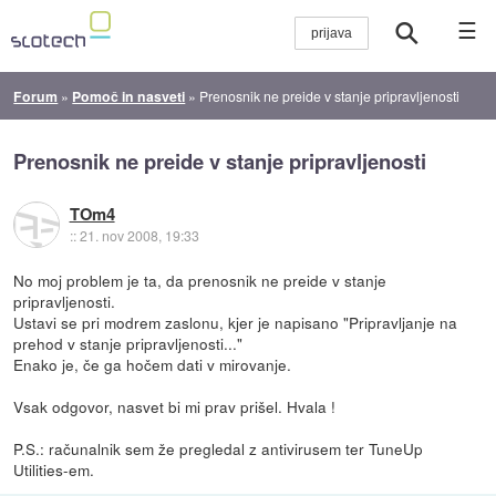
☰
Forum
»
Pomoč in nasveti
»
Prenosnik ne preide v stanje pripravljenosti
Prenosnik ne preide v stanje pripravljenosti
TOm4
::
21. nov 2008, 19:33
No moj problem je ta, da prenosnik ne preide v stanje
pripravljenosti.
Ustavi se pri modrem zaslonu, kjer je napisano "Pripravljanje na
prehod v stanje pripravljenosti..."
Enako je, če ga hočem dati v mirovanje.
Vsak odgovor, nasvet bi mi prav prišel. Hvala !
P.S.: računalnik sem že pregledal z antivirusem ter TuneUp
Utilities-em.