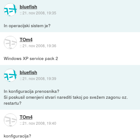
bluefish
::
21. nov 2008, 19:35
In operacijski sistem je?
TOm4
::
21. nov 2008, 19:36
Windows XP service pack 2
bluefish
::
21. nov 2008, 19:39
In konfiguracija prenosnika?
Si poskusil omenjeni stvari narediti takoj po svežem zagonu oz.
restartu?
TOm4
::
21. nov 2008, 19:40
konfiguracija?