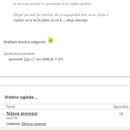
bi na asus poslal to vprašanje bi te čudno gledali.
Drgač pa tudi jaz mislim, da je napajalnik kriv in ne plata.
(
čeprav so te m2n plate za en k..., moje mnenje
Vračam kontra odgovor
Zgodovina sprememb…
spremenil:
D3m
(
7. nov 2008 ob 11:27
)
Vredno ogleda ...
Tema
Sporočila
»
Težava procesor
19
luka778
Oddelek:
Strojna oprema