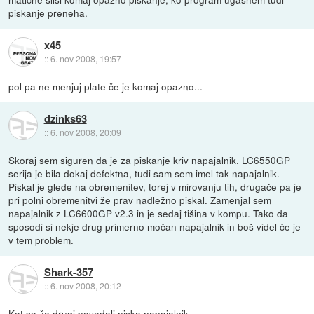
piskanje preneha.
x45
::
6. nov 2008, 19:57
pol pa ne menjuj plate če je komaj opazno...
dzinks63
::
6. nov 2008, 20:09
Skoraj sem siguren da je za piskanje kriv napajalnik. LC6550GP
serija je bila dokaj defektna, tudi sam sem imel tak napajalnik.
Piskal je glede na obremenitev, torej v mirovanju tih, drugače pa je
pri polni obremenitvi že prav nadležno piskal. Zamenjal sem
napajalnik z LC6600GP v2.3 in je sedaj tišina v kompu. Tako da
sposodi si nekje drug primerno močan napajalnik in boš videl če je
v tem problem.
Shark-357
::
6. nov 2008, 20:12
Kot so že drugi povedali piska napajalnik.