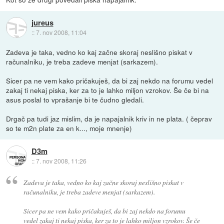
jureus
::
7. nov 2008, 11:04
Zadeva je taka, vedno ko kaj začne skoraj neslišno piskat v
računalniku, je treba zadeve menjat (sarkazem).
Sicer pa ne vem kako pričakuješ, da bi zaj nekdo na forumu vedel
zakaj ti nekaj piska, ker za to je lahko miljon vzrokov. Še če bi na
asus poslal to vprašanje bi te čudno gledali.
Drgač pa tudi jaz mislim, da je napajalnik kriv in ne plata. ( čeprav
so te m2n plate za en k..., moje mnenje)
D3m
::
7. nov 2008, 11:26
Zadeva je taka, vedno ko kaj začne skoraj neslišno piskat v
računalniku, je treba zadeve menjat (sarkazem).
Sicer pa ne vem kako pričakuješ, da bi zaj nekdo na forumu
vedel zakaj ti nekaj piska, ker za to je lahko miljon vzrokov. Še če