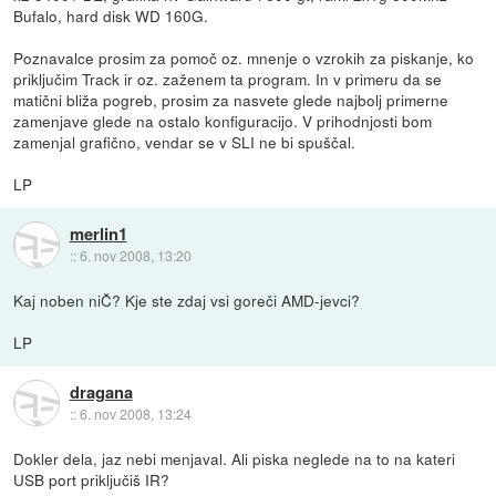
Bufalo, hard disk WD 160G.
Poznavalce prosim za pomoč oz. mnenje o vzrokih za piskanje, ko
priključim Track ir oz. zaženem ta program. In v primeru da se
matični bliža pogreb, prosim za nasvete glede najbolj primerne
zamenjave glede na ostalo konfiguracijo. V prihodnjosti bom
zamenjal grafično, vendar se v SLI ne bi spuščal.
LP
merlin1
::
6. nov 2008, 13:20
Kaj noben niČ? Kje ste zdaj vsi goreči AMD-jevci?
LP
dragana
::
6. nov 2008, 13:24
Dokler dela, jaz nebi menjaval. Ali piska neglede na to na kateri
USB port priključiš IR?