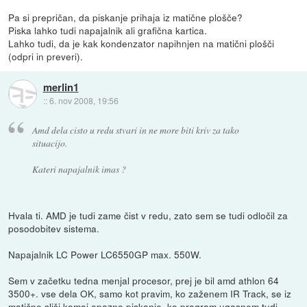
Pa si prepričan, da piskanje prihaja iz matične plošče?
Piska lahko tudi napajalnik ali grafična kartica.
Lahko tudi, da je kak kondenzator napihnjen na matični plošči
(odpri in preveri).
merlin1
::
6. nov 2008, 19:56
Amd dela cisto u redu stvari in ne more biti kriv za tako
situacijo.
Kateri napajalnik imas ?
Hvala ti. AMD je tudi zame čist v redu, zato sem se tudi odločil za
posodobitev sistema.
Napajalnik LC Power LC6550GP max. 550W.
Sem v začetku tedna menjal procesor, prej je bil amd athlon 64
3500+. vse dela OK, samo kot pravim, ko zaženem IR Track, se iz
matične sliši komaj opazno piskanje, ko program ugasnem tudi