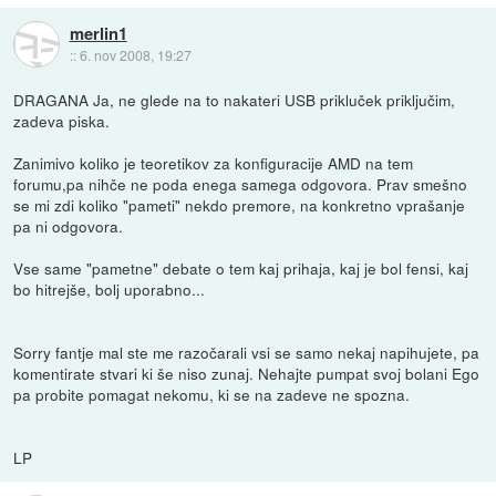
merlin1
::
6. nov 2008, 19:27
DRAGANA Ja, ne glede na to nakateri USB prikluček priključim,
zadeva piska.
Zanimivo koliko je teoretikov za konfiguracije AMD na tem
forumu,pa nihče ne poda enega samega odgovora. Prav smešno
se mi zdi koliko "pameti" nekdo premore, na konkretno vprašanje
pa ni odgovora.
Vse same "pametne" debate o tem kaj prihaja, kaj je bol fensi, kaj
bo hitrejše, bolj uporabno...
Sorry fantje mal ste me razočarali vsi se samo nekaj napihujete, pa
komentirate stvari ki še niso zunaj. Nehajte pumpat svoj bolani Ego
pa probite pomagat nekomu, ki se na zadeve ne spozna.
LP