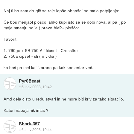
Naj ti bo sam drugič se raje lepše obnašaj pa malo potpljenja:
Če boš menjaol ploščo lahko kupi isto se še dobi nova, al pa ( po
moje mnenju bolje ) pravo AM2+ ploščo:
Favoriti:
1. 790gx + SB 750 Ati čipset - Crossfire
2. 750a čipset - sli ( n vidia )
ko boš pa mel kaj izbrano pa kak komentar več...
Pyr0Beast
::
6. nov 2008, 19:42
Amd dela cisto u redu stvari in ne more biti kriv za tako situacijo.
Kateri napajalnik imas ?
Shark-357
::
6. nov 2008, 19:44