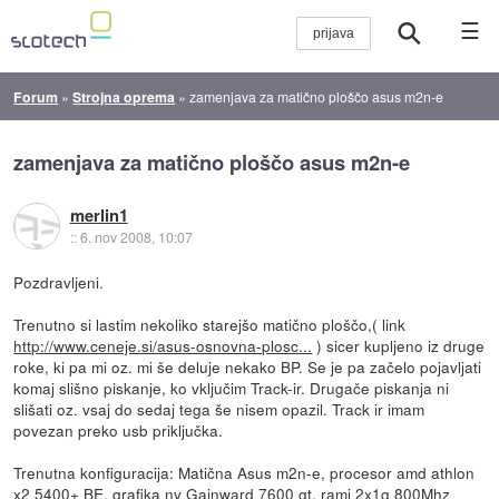
☰
Forum
»
Strojna oprema
»
zamenjava za matično ploščo asus m2n-e
zamenjava za matično ploščo asus m2n-e
merlin1
::
6. nov 2008, 10:07
Pozdravljeni.
Trenutno si lastim nekoliko starejšo matično ploščo,( link
http://www.ceneje.si/asus-osnovna-plosc...
) sicer kupljeno iz druge
roke, ki pa mi oz. mi še deluje nekako BP. Se je pa začelo pojavljati
komaj slišno piskanje, ko vključim Track-ir. Drugače piskanja ni
slišati oz. vsaj do sedaj tega še nisem opazil. Track ir imam
povezan preko usb priključka.
Trenutna konfiguracija: Matična Asus m2n-e, procesor amd athlon
x2 5400+ BE, grafika nv Gainward 7600 gt, rami 2x1g 800Mhz