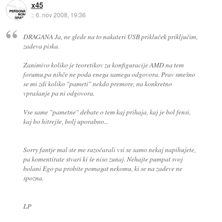
x45
::
6. nov 2008, 19:36
DRAGANA Ja, ne glede na to nakateri USB prikluček priključim,
zadeva piska.
Zanimivo koliko je teoretikov za konfiguracije AMD na tem
forumu,pa nihče ne poda enega samega odgovora. Prav smešno
se mi zdi koliko "pameti" nekdo premore, na konkretno
vprašanje pa ni odgovora.
Vse same "pametne" debate o tem kaj prihaja, kaj je bol fensi,
kaj bo hitrejše, bolj uporabno...
Sorry fantje mal ste me razočarali vsi se samo nekaj napihujete,
pa komentirate stvari ki še niso zunaj. Nehajte pumpat svoj
bolani Ego pa probite pomagat nekomu, ki se na zadeve ne
spozna.
LP