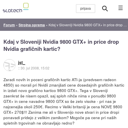
☰
Forum
»
Strojna oprema
»
Kdaj v Sloveniji Nvidia 9800 GTX+ in price drop Nvidia grafičnih kartic?
Kdaj v Sloveniji Nvidia 9800 GTX+ in price drop
Nvidia grafičnih kartic?
jst_
::
30. jul 2008, 15:02
Zaradi novih in poceni grafičnih kartic ATI-ja (predvsem radeon
4850) so morali pri Nvidii zmanjšati cene dosedajnih grafičnih kartic
in izdati novo grafično kartico 9800 GTX+. Tega v Sloveniji
zaenkrat še nisem opazil, saj sploh nihče nima v ponudbi 9800
GTX+ in cene navadne 9800 GTX so še zelo visoke - pri nas je
najcenejša okoli 250€. Recimo v Veliki britaniji je cena NOVE 9800
GTX+ 270$!!! Zanima me ali v Slovenijo nove stvari in price dropi
ponavadi pridejo z velikim zamikom? Mogoče pa cene pri naših
spletnih trgovinah ne obnavljajo redno?