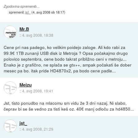
Zgodovina sprememb…
spremenil:
jst_
(
4. avg 2008 ob 18:17
)
Mr.B
::
4. avg 2008, 18:38
Cene pri nas padego, ko velikim poidejo zaloge. Ali kdo rabi za
99.9€ 1TB zunanji USB disk iz Metroja ? Opsa počakajmo drugo
polovico septembra, cene bodo takrat približno ceni v metroju...
Enako je z grafično, ne splača se gtx++, ampak počakati še dober
mesec pa bo. itak pride HD4870x2, pa bodo cene padle...
Meizu
::
4. avg 2008, 19:41
Jst, tisto ponudbo na mlacomu sm vidu že 3 dni nazaj. Ni slabo,
čeprav bi se še vedno za tisti keš oz. 40€ manj odloču za hd4850...
jst_
::
4. avg 2008, 21:29