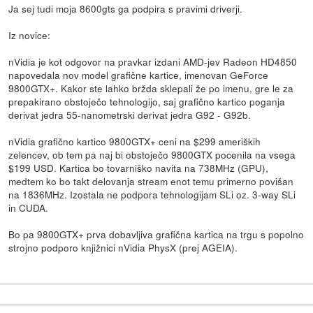
Ja sej tudi moja 8600gts ga podpira s pravimi driverji.
Iz novice:
nVidia je kot odgovor na pravkar izdani AMD-jev Radeon HD4850
napovedala nov model grafične kartice, imenovan GeForce
9800GTX+. Kakor ste lahko bržda sklepali že po imenu, gre le za
prepakirano obstoječo tehnologijo, saj grafično kartico poganja
derivat jedra 55-nanometrski derivat jedra G92 - G92b.
nVidia grafično kartico 9800GTX+ ceni na $299 ameriških
zelencev, ob tem pa naj bi obstoječo 9800GTX pocenila na vsega
$199 USD. Kartica bo tovarniško navita na 738MHz (GPU),
medtem ko bo takt delovanja stream enot temu primerno povišan
na 1836MHz. Izostala ne podpora tehnologijam SLi oz. 3-way SLi
in CUDA.
Bo pa 9800GTX+ prva dobavljiva grafična kartica na trgu s popolno
strojno podporo knjižnici nVidia PhysX (prej AGEIA).