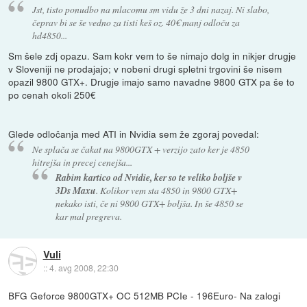
Jst, tisto ponudbo na mlacomu sm vidu že 3 dni nazaj. Ni slabo,
čeprav bi se še vedno za tisti keš oz. 40€ manj odloču za
hd4850...
Sm šele zdj opazu. Sam kokr vem to še nimajo dolg in nikjer drugje
v Sloveniji ne prodajajo; v nobeni drugi spletni trgovini še nisem
opazil 9800 GTX+. Drugje imajo samo navadne 9800 GTX pa še to
po cenah okoli 250€
Glede odločanja med ATI in Nvidia sem že zgoraj povedal:
Ne splača se čakat na 9800GTX + verzijo zato ker je 4850
hitrejša in precej cenejša...
Rabim kartico od Nvidie, ker so te veliko boljše v
3Ds Maxu
. Kolikor vem sta 4850 in 9800 GTX+
nekako isti, če ni 9800 GTX+ boljša. In še 4850 se
kar mal pregreva.
Vuli
::
4. avg 2008, 22:30
BFG Geforce 9800GTX+ OC 512MB PCIe - 196Euro- Na zalogi