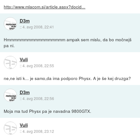
http://www.mlacom.si/article.aspx?docid...
D3m
::
4. avg 2008, 22:41
Hmmmmmmmmmmmmmmmmm ampak sem mislu, da bo močnejš
pa ni.
Vuli
::
4. avg 2008, 22:55
ne,ne isti k... je samo,da ima podporo Physx. A je še kej druzga?
D3m
::
4. avg 2008, 22:56
Moja ma tud Physx pa je navadna 9800GTX.
Vuli
::
4. avg 2008, 23:12