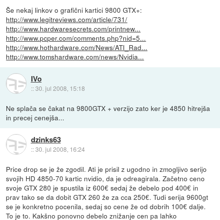
Še nekaj linkov o grafični kartici 9800 GTX+:
http://www.legitreviews.com/article/731/
http://www.hardwaresecrets.com/printnew...
http://www.pcper.com/comments.php?nid=5...
http://www.hothardware.com/News/ATI_Rad...
http://www.tomshardware.com/news/Nvidia...
IVo
::
30. jul 2008, 15:18
Ne splača se čakat na 9800GTX + verzijo zato ker je 4850 hitrejša
in precej cenejša...
dzinks63
::
30. jul 2008, 16:24
Price drop se je že zgodil. Ati je prisil z ugodno in zmogljivo serijo
svojih HD 4850-70 kartic nvidio, da je odreagirala. Začetno ceno
svoje GTX 280 je spustila iz 600€ sedaj že debelo pod 400€ in
prav tako se da dobit GTX 260 že za cca 250€. Tudi serija 9600gt
se je konkretno pocenila, sedaj so cene že od dobrih 100€ dalje.
To je to. Kakšno ponovno debelo znižanje cen pa lahko