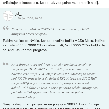
pričakujemo konec leta, ko bo itak vse polno raznoraznih akcij.
jst_
::
30. jul 2008, 16:58
Ne splača se čakat na 9800GTX + verzijo zato ker je 4850
hitrejša in precej cenejša...
Rabim kartico od Nvidie, ker so te veliko boljše v 3Ds Maxu. Kolikor
vem sta 4850 in 9800 GTX+ nekako isti, če ni 9800 GTX+ boljša. In
še 4850 se kar mal pregreva.
Price drop se je že zgodil. Ati je prisil z ugodno in zmogljivo
serijo svojih HD 4850-70 kartic nvidio, da je odreagirala.
Začetno ceno svoje GTX 280 je spustila iz 600€ sedaj že debelo
pod 400€ in prav tako se da dobit GTX 260 že za cca 250€. Tudi
serija 9600gt se je konkretno pocenila, sedaj so cene že od
dobrih 100€ dalje. To je to. Kakšno ponovno debelo znižanje cen
pa lahko pričakujemo konec leta, ko bo itak vse polno
raznoraznih akcij.
Samo zakaj potem pri nas še ne ponujajo 9800 GTX+? Pomoje
zato ker bi morali zelo spustiti cene grafičnih razreda 9800. Ker