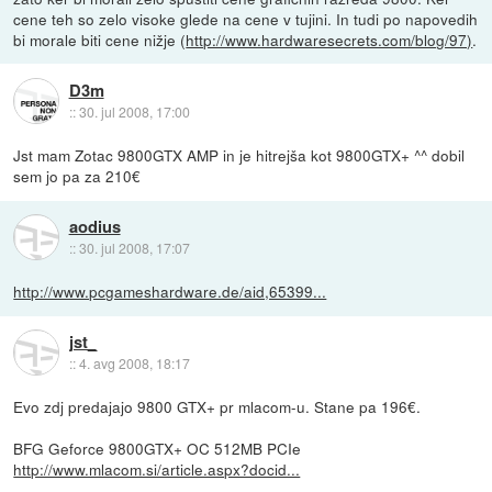
cene teh so zelo visoke glede na cene v tujini. In tudi po napovedih
bi morale biti cene nižje (
http://www.hardwaresecrets.com/blog/97)
.
D3m
::
30. jul 2008, 17:00
Jst mam Zotac 9800GTX AMP in je hitrejša kot 9800GTX+ ^^ dobil
sem jo pa za 210€
aodius
::
30. jul 2008, 17:07
http://www.pcgameshardware.de/aid,65399...
jst_
::
4. avg 2008, 18:17
Evo zdj predajajo 9800 GTX+ pr mlacom-u. Stane pa 196€.
BFG Geforce 9800GTX+ OC 512MB PCIe
http://www.mlacom.si/article.aspx?docid...