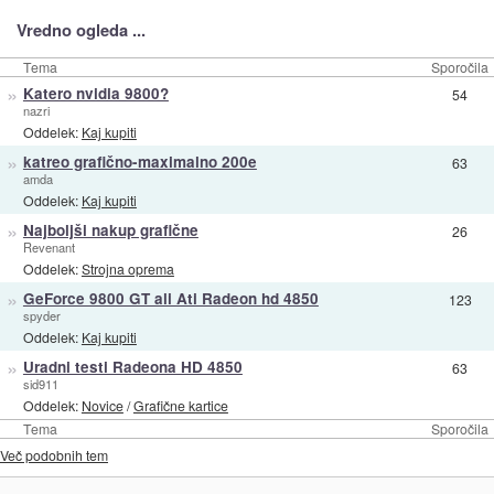
Vredno ogleda ...
Tema
Sporočila
»
Katero nvidia 9800?
54
nazri
Oddelek:
Kaj kupiti
»
katreo grafično-maximalno 200e
63
amda
Oddelek:
Kaj kupiti
»
Najboljši nakup grafične
26
Revenant
Oddelek:
Strojna oprema
»
GeForce 9800 GT ali Ati Radeon hd 4850
123
spyder
Oddelek:
Kaj kupiti
»
Uradni testi Radeona HD 4850
63
sid911
Oddelek:
Novice
/
Grafične kartice
Tema
Sporočila
Več podobnih tem