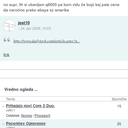
no supr, lih si ubavljam q6600 pa bom vidu če bojo kej pale cene
da naročmo preko ebaya sz amerike
jest10
::
24. apr 2008, 15:03
http://www.dailytech.com/article.aspx?n...
link
Vredno ogleda ...
Tema
Sporočila
»
Prihajajo novi Core 2 Duo.
15
sid911
Oddelek:
Novice
/
Procesorji
»
Pocenitev Opteronov
25
sid911