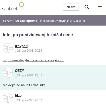
☰
Forum
»
Strojna oprema
»
Intel po predvidevanjih znižal cene
Intel po predvidevanjih znižal cene
trnvpeti
::
21. apr 2008, 20:35
http://www.dailytech.com/article.aspx?n...
OZZY
::
21. apr 2008, 20:45
Ma dejte se naučit limat linke..
blze
::
21. apr 2008, 20:53