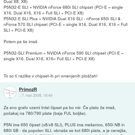
Dual X8, X8)
P5N32-E SLI = NVIDIA nForce 680i SLI chipset (PCI-E = single
X16, Dual X16, X16 = Full SLI + PCI-E X8)
P5N32-E SLI Plus = NVIDIA Dual X16 SLI - nForce 650i SLI &
nForce 570 SLI chipset (PCI-E = single X16, Dual X16, X16 = Full
SLI + PCI-E X8)
Potem pa še imaš
P5N32-SLI Premium = NVIDIA nForce 590 SLI chipset (PCI-E =
single X16, Dual X16, X16= Full SLI + PCI-E X8)
To so ti razlike v chipset-ih pri omenjenih ploščah!
PrimozR
::
7. mar 2008, 16:49
Za eno grafo vzemi Intel čipset pa bo mir. Če plato že imaš,
počakaj na 780/790 plate (baje FUL boljše).
P5N ima 650 čipset (x8/x8 SLI), PLUS ima mešanico, 650i NB in
680i SB - da popolen SLI, obnaša se kot 680i plata, a je cenejša,