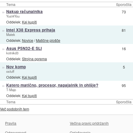
Tema
Sporočila
»
Nakup računalnika
73
Yust4You
Oddelek:
Kaj kupiti
»
Intel X38 Express prihaja
81
Matek
Oddelek:
Novice
/
Matične plošče
»
Asus P5N32-E SLI
16
kotnikd3
Oddelek:
Strojna oprema
»
Nov komp
5
ostuff
Oddelek:
Kaj kupiti
»
Katero matično, procesor, napajalnik in ohišje?
95
T-Majo
Oddelek:
Kaj kupiti
Tema
Sporočila
Več podobnih tem
Pravila
Večina pravic pridržanih
Odgovornost
Oglaševanje