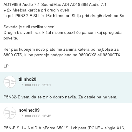
AD1988B Audio 7.1 SoundMax ADI AD1988B Audio 7.1
+ 2x Mrežna kartica pri drugih dveh
in pri -P5N32-E SLI je 16x hitrost pri SLIju prid drugih dveh pa 8x
Seveda je tudi razlika v ceni!
Drugih bistvenih razlik žal nisem opazil če pa sem kaj spregledal
povejte.
Ker pač kupujem novo plato me zanima katera bo najboljša za
8800 GTS, ki bo pozneje nadgrajena na 9800GX2 ali 9800GTX.
LP
tilinho20
::
7. mar 2008, 15:21
P5N32-E vem, da se z njo dobro navija. Za ostale pa ne vem.
novinec09
::
7. mar 2008, 16:45
P5N-E SLI = NVIDIA nForce 650i SLI chipset (PCI-E = single X16,