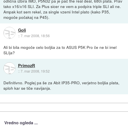
odlična izbira IMO, P5N32 pa je pač the real deal, 680i plata. Prav
tako x16/x16 SLI. Za Plus sicer ne vem a podpira triple SLI ali ne.
Ampak kot sem rekel, za single vzemi Intel plato (kako P35,
mogoče počakaj na P45).
Goli
::
7. mar 2008, 18:56
Ali bi bila mogoče celo boljša za to ASUS P5K Pro če ne bi imel
SLIja?
PrimozR
::
7. mar 2008, 19:52
Definitivno. Poglej pa še za Abit IP35-PRO, verjetno boljša plata,
sploh kar se tiče navijanja.
Vredno ogleda ...