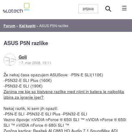
☰
Forum
»
Kaj kupiti
»
ASUS P5N razlike
ASUS P5N razlike
Goli
::
7. mar 2008, 15:11
Že nekaj časa opazujem ASUSove: -P5N-E SLI(110€)
-P5N32-E SLI Plus (160€)
-P5N32-E SLI (190€)
Zanima me kje so bistvene razlike med njimi in katera je najboljša
izbira za igranje iger?
Nekaj razlik, ki sem jih opazil:
-P5N-E SLI -P5N32-E SLI Plus -P5N32-E SLI
Vezno čipovje: nVIDIA nForce ® 650i SLI ™ nVIDIA nForce ® 650i
SLI ™ nVIDIA nForce ® 680i SLI ™
Zvočna kartica: Realtek ALC883 HD Audio 7.1 SoundMax ADI