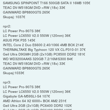
SAMSUNG SPINPOINT T166 500GB SATA II 16MB 105€
TEAC DV-W518GM DVD-+RW (18x) 33€
GAINWARD BP8800GTS 265€
Skupaj: 1037€
npr2:
LC Power Pro-907S 38€
LC Power LC6550 V2.0 550W (120mm) 36€
ASUS P5K P35 145€
INTEL Core 2 Duo E6600 2.40/1066 4MB BOX 214€
THERMALTAKE Big Typhoon 120 VX CL-P310-01 37€
Geil Ultra D9GMH 2GB (2x1GB) PC8500 DDR2 181€
WD WD3200AAKS 320GB 7.2/16M/S300 84€
TEAC DV-W518GM DVD-+RW (18x) 33€
GAINWARD BP8800GTS 265€
Skupaj:1033€
npr3:
LC Power Pro-907S 38€
LC Power LC6550 V2.0 550W (120mm) 36€
Gigabyte GA-M59SLI-S4 107€
AMD Athlon 64 X2 6000+ BOX AM2 231€
Geil Ultra 2GB (2x1GB) PC6400 DDR2 102€
Geil Ultra 2GB (2x1GB) PC6400 DDR2 102€