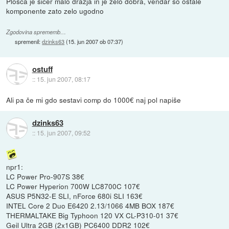
Plošča je sicer malo dražja in je zelo dobra, vendar so ostale
komponente zato zelo ugodno
Zgodovina sprememb…
spremenil:
dzinks63
(
15. jun 2007 ob 07:37
)
ostuff
::
15. jun 2007, 08:17
Ali pa če mi gdo sestavi comp do 1000€ naj pol napiše
dzinks63
::
15. jun 2007, 09:52
npr1:
LC Power Pro-907S 38€
LC Power Hyperion 700W LC8700C 107€
ASUS P5N32-E SLI, nForce 680i SLI 163€
INTEL Core 2 Duo E6420 2.13/1066 4MB BOX 187€
THERMALTAKE Big Typhoon 120 VX CL-P310-01 37€
Geil Ultra 2GB (2x1GB) PC6400 DDR2 102€