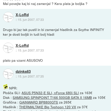
Mal povejte kaj bi naj zamenjal ? Kera plata je boljša ?
X-LoRd
::
15. jun 2007, 07:33
Drugo bi jaz tak pustil in bi zamenjal hladilnik za Scythe INFINITY
ker je dosti boljši in tudi bolj hladi
X-LoRd
::
15. jun 2007, 07:33
plato pa vzami ASUSOVO
dzinks63
::
15. jun 2007, 07:35
NPR:
Plošča SLI:
ASUS P5N32-E SLI, nForce 680i SLI
za 163€
Disk :
SAMSUNG SPINPOINT T166 500GB SATA II 16MB
za 105€
Grafična :
GAINWARD BP8800GTS
za 265€
Hladilnik :
THERMALTAKE Big Typhoon 120 VX
za 37€