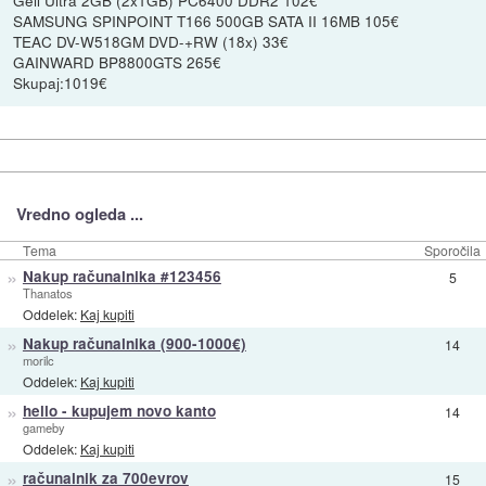
SAMSUNG SPINPOINT T166 500GB SATA II 16MB 105€
TEAC DV-W518GM DVD-+RW (18x) 33€
GAINWARD BP8800GTS 265€
Skupaj:1019€
Vredno ogleda ...
Tema
Sporočila
»
Nakup računalnika #123456
5
Thanatos
Oddelek:
Kaj kupiti
»
Nakup računalnika (900-1000€)
14
morilc
Oddelek:
Kaj kupiti
»
hello - kupujem novo kanto
14
gameby
Oddelek:
Kaj kupiti
»
računalnik za 700evrov
15