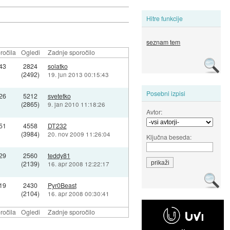
Hitre funkcije
seznam tem
ročila
Ogledi
Zadnje sporočilo
43
2824
solatko
(2492)
19. jun 2013 00:15:43
Posebni izpisi
26
5212
svetetko
(2865)
9. jan 2010 11:18:26
Avtor:
51
4558
DT232
(3984)
20. nov 2009 11:26:04
Ključna beseda:
29
2560
teddy81
(2139)
16. apr 2008 12:22:17
19
2430
Pyr0Beast
(2104)
16. apr 2008 00:30:41
ročila
Ogledi
Zadnje sporočilo