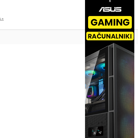
a »
Na vrh ^