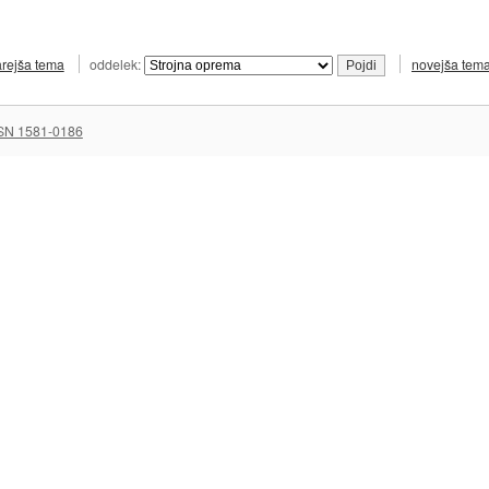
arejša tema
oddelek:
novejša tem
SN 1581-0186