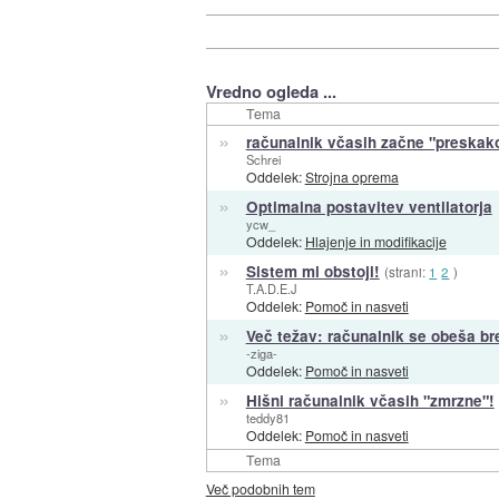
Vredno ogleda ...
Tema
»
računalnik včasih začne "preskakova
Schrei
Oddelek:
Strojna oprema
»
Optimalna postavitev ventilatorja
ycw_
Oddelek:
Hlajenje in modifikacije
»
Sistem mi obstoji!
(strani:
1
2
)
T.A.D.E.J
Oddelek:
Pomoč in nasveti
»
Več težav: računalnik se obeša bre
-ziga-
Oddelek:
Pomoč in nasveti
»
Hišni računalnik včasih "zmrzne"!
teddy81
Oddelek:
Pomoč in nasveti
Tema
Več podobnih tem