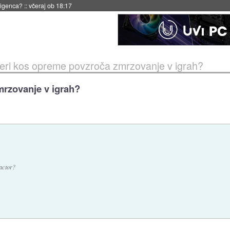
eligenca?
::
včeraj ob 18:17
eri kos opreme povzroča zmrzovanje v igrah?
mrzovanje v igrah?
eactor?