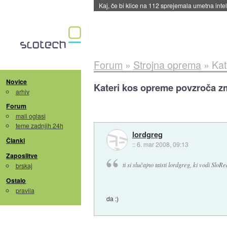
Kaj, če bi klice na 112 sprejemala umetna int
Forum
»
Strojna oprema
»
Kat
Novice
Kateri kos opreme povzroča z
arhiv
Forum
mali oglasi
teme zadnjih 24h
lordgreg
Članki
::
6. mar 2008, 09:13
Zaposlitve
ti si slučajno taisti lordgreg, ki vodi SloR
brskaj
Ostalo
pravila
da :)