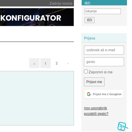
Išči:
Zadnje novice
Prijava
2
»
«
1
Zapomni si me
nov uporabnik
pozabili geslo?