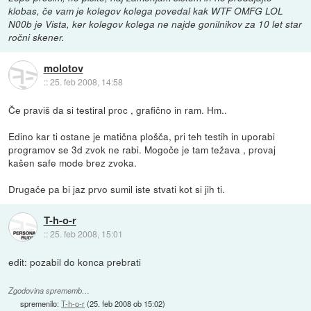
klobas, če vam je kolegov kolega povedal kak WTF OMFG LOL
N00b je Vista, ker kolegov kolega ne najde gonilnikov za 10 let star
ročni skener.
molotov
::
25. feb 2008, 14:58
Če praviš da si testiral proc , grafično in ram. Hm..
Edino kar ti ostane je matična plošča, pri teh testih in uporabi
programov se 3d zvok ne rabi. Mogoče je tam težava , provaj
kašen safe mode brez zvoka.
Drugače pa bi jaz prvo sumil iste stvati kot si jih ti.
T-h-o-r
::
25. feb 2008, 15:01
edit: pozabil do konca prebrati
Zgodovina sprememb…
spremenilo:
T-h-o-r
(
25. feb 2008 ob 15:02
)