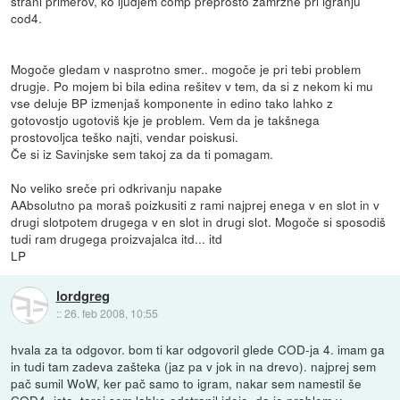
strani primerov, ko ljudjem comp preprosto zamrzne pri igranju
cod4.
Mogoče gledam v nasprotno smer.. mogoče je pri tebi problem
drugje. Po mojem bi bila edina rešitev v tem, da si z nekom ki mu
vse deluje BP izmenjaš komponente in edino tako lahko z
gotovostjo ugotoviš kje je problem. Vem da je takšnega
prostovoljca teško najti, vendar poiskusi.
Če si iz Savinjske sem takoj za da ti pomagam.
No veliko sreče pri odkrivanju napake
AAbsolutno pa moraš poizkusiti z rami najprej enega v en slot in v
drugi slotpotem drugega v en slot in drugi slot. Mogoče si sposodiš
tudi ram drugega proizvajalca itd... itd
LP
lordgreg
::
26. feb 2008, 10:55
hvala za ta odgovor. bom ti kar odgovoril glede COD-ja 4. imam ga
in tudi tam zadeva zašteka (jaz pa v jok in na drevo). najprej sem
pač sumil WoW, ker pač samo to igram, nakar sem namestil še