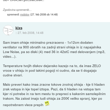
Zgodovina sprememb…
spremenil:
molotov
(
27. feb 2008 ob 14:48
)
kixs
::
27. feb 2008, 14:48
Sam imam ohisje minimalno prezraceno - 1x12cm dodaten
ventilator na 900 obratih na zadnji strani ohisja in iz napajalnika
Low Noise, pa so diski (4) med 36 in 42stC med delovanjem (mp3,
video...).
Temperature tvojih diskov dejansko kazejo na to, da imas ZELO
vroce v ohisju in pod takimi pogoji ni cudno, da se ti dogajajo
cudne stvari.
Malo preveri kako imas zracne tokove znotraj ohisja - kje ti hladen
zrak vstopa in kje topel iztopa. Pazi, da ti hladen na vstopa tam
kjer ni potrebe in na tem mestu to prepreci s kaksnim samolepilnim
trakom. Na zalost imajo tudi ohisja za 200€ veliko spranj, kjer po
nepotrebnem vlece prepih