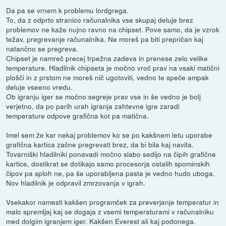
Da pa se vrnem k problemu lordgrega.
To, da z odprto stranico računalnika vse skupaj deluje brez
problemov ne kaže nujno ravno na chipset. Pove samo, da je vzrok
težav, pregrevanje računalnika. Ne moreš pa biti prepričan kaj
natančno se pregreva.
Chipset je namreč precej trpežna zadeva in prenese zelo velike
temperature. Hladilnik chipseta je močno vroč prav na vsaki matični
plošči in z prstom ne moreš nič ugotoviti, vedno te speče ampak
deluje vseeno vredu.
Ob igranju iger se močno segreje prav vse in še vedno je bolj
verjetno, da po parih urah igranja zahtevne igre zaradi
temperature odpove grafična kot pa matična.
Imel sem že kar nekaj problemov ko se po kakšnem letu uporabe
grafična kartica začne pregrevati brez, da bi bila kaj navita.
Tovarniški hladilniki ponavadi močno slabo sedijo na čipih grafične
kartice, dostikrat se dotikajo samo procesorja ostalih spominskih
čipov pa sploh ne, pa še uporabljena pasta je vedno hudo uboga.
Nov hladilnik je odpravil zmrzovanja v igrah.
Vsekakor namesti kakšen programček za preverjanje temperatur in
malo spremljaj kaj se dogaja z vsemi temperaturami v računalniku
med dolgim igranjem iger. Kakšen Everest ali kaj podonega.