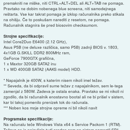
premakniti ne miške, niti CTRL+ALT+DEL ali ALT+TAB ne pomaga.
Pravtako ne dobim nobenega blue screena, niti samodejnega
reštarta. Vse kar takrat pomaga je izklop računalnika preko stikala
na ohišju. Če to poskušam narediti z resetom, ne pomaga.
Računalnik stagnira še pred biosovim checksumom.
Strojne specifikacije:
Intel Core2Duo E6400 (2.12 GHz),
Asus P5B (ne deluxe različica, samo P5B) zadnji BIOS v. 1803,
4x1GB G.SKILL DDR2 800MHz ram,
GeForce 7900GTX grafična,
1 x Maxtor 320GB SATA2 inu
1 x WD 400GB SATA2 (AAKS model) HDD.
* Napajalnik je 400W, s katerim nisem nikoli imel težav.
** Seveda, da bi odpravil sume težav z napajalnikom, sem le-tega
zamenjal z 580W. Zadeva je ostala enaka. Pravtako se mi nikoli ni
zgodilo, da bi računalnik enostavno bootal ali ne bi prišel v sistem,
kar bi takoj pomenilo prenizek tok do računala.
*** Noben kos moje strojne opreme ni bil nikoli navit
Programske specifikacije:
Na računalu teče Windows Vista x64 s Service Packom 1 (RTM).
Težava se je pojavljala tudi preden sem na sistem namestil SP1.