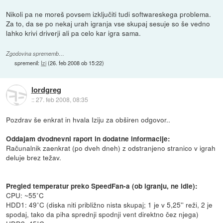
Nikoli pa ne moreš povsem izključiti tudi softwareskega problema.
Za to, da se po nekaj urah igranja vse skupaj sesuje so še vedno
lahko krivi driverji ali pa celo kar igra sama.
Zgodovina sprememb…
spremenil:
Izi
(
26. feb 2008 ob 15:22
)
lordgreg
::
27. feb 2008, 08:35
Pozdrav še enkrat in hvala Iziju za obširen odgovor..
Oddajam dvodnevni raport in dodatne informacije:
Računalnik zaenkrat (po dveh dneh) z odstranjeno stranico v igrah
deluje brez težav.
Pregled temperatur preko SpeedFan-a (ob igranju, ne idle):
CPU: ~55˚C
HDD1: 49˚C (diska niti približno nista skupaj; 1 je v 5,25'' reži, 2 je
spodaj, tako da piha sprednji spodnji vent direktno čez njega)