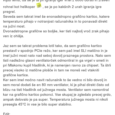
rohnel kot helikoper
, se je po kakšnih 2 urah igranja igre
pregrel.
Seveda sem takrat imel še enonadstropno grafično kartico, katere
temperaturo pihajo v notranjost računalnika in to ponavadi direkt
na južni most.
Dvonadstropne grafične so boljše, ker tisti najbolj vroč zrak pihajo
ven iz ohišja.
Jaz sem se takrat problema lotil tako, da sem grafično kartico
prestavil v spodnjo PCIe režo, ker sem pač imel SLI matično in je
imel južni most nato nad seboj dovolj praznega prostora. Nato sem
tisti nadležno glasni ventilatorček odmontiral in ga vrgel v smeti in
pri Mlakomu kupil hladilnik, ki je namenjen ravno za chipset. Ta štrli
precej visoko iz matične plošče in tam ne moreš več vtakniti
grafične kartice.
Ker sem imel močno navit računalnik to še vedno ni bilo dovolj in
sem moral dodati še en 80 mm ventilator, ki je pihal direkt čisto od
blizu na tisti hladilnik od južnega mosta. Ventilator sem namontiral
kar na grafično kartico pokonci. Vse skupaj je zgledalo precej grdo,
ampak delovalo je pa super. Temperatura južnega mosta ni nikoli
presegla 45°C in vse je bilo super stabilno.
Edit: