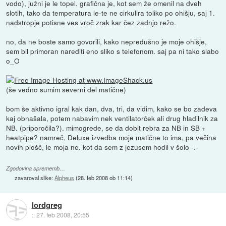
vodo), južni je le topel. grafična je, kot sem že omenil na dveh
slotih, tako da temperatura le-te ne cirkulira toliko po ohišju, saj 1.
nadstropje potisne ves vroč zrak kar čez zadnjo režo.
no, da ne boste samo govorili, kako nepredušno je moje ohišje,
sem bil primoran narediti eno sliko s telefonom. saj pa ni tako slabo
o_O
(še vedno sumim severni del matične)
bom še aktivno igral kak dan, dva, tri, da vidim, kako se bo zadeva
kaj obnašala, potem nabavim nek ventilatorček ali drug hladilnik za
NB. (priporočila?). mimogrede, se da dobit rebra za NB in SB +
heatpipe? namreč, Deluxe izvedba moje matične to ima, pa večina
novih plošč, le moja ne. kot da sem z jezusem hodil v šolo -.-
Zgodovina sprememb…
zavaroval slike:
Alpheus
(
28. feb 2008 ob 11:14
)
lordgreg
::
27. feb 2008, 20:55