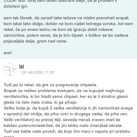
COD4- isto. torej sem lahko odstranil idejo, da je problem v
določeni igri.
sem tak človek, da zaradi take težave ne mislim prenehati ampak
bom iskal tako dolgo, dokler ne bom našel točnega vzroka. kot sem
rekel, če po enem tednu ne bom ob igranju dobil nobene
zamrznitve, potem vemo, da je kriv čipset. v kolikor se bo zadeva
pojavaljala dalje, grem nad rame.
ave!
Izi
::
26. feb 2008, 11:28
Tudi jaz bi rekel, da gre za pregrevanje chipseta.
Ampak za rešitev problema svetujem, da ne kupuješ majhnega
ventilatorčka, ki bo hladil samo chipset, ker so le ti strašno glasni
glede na tisto malo zraka, ki ga pihajo.
Veliko bolje je, da kupiš 2 velika ventilatorja in jih namontiraš enega
v sprednji del ohišja, da piha notri in drugega zadaj, da piha ven.
Veliki ventilatorji so precej tišji, seveda moraš zraven imeti še
kakšen potenciometerček, da jim lahko malo zmanjšaš obrate.
Tudi vse kable malo poveži, da bojo čim manj v napoto pri pretoku
zraka.