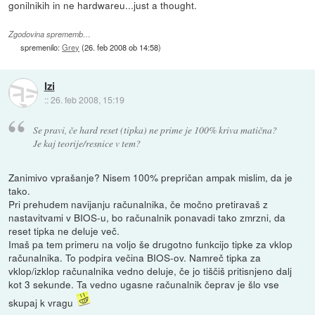
gonilnikih in ne hardwareu...just a thought.
Zgodovina sprememb…
spremenilo:
Grey
(
26. feb 2008 ob 14:58
)
Izi
::
26. feb 2008, 15:19
Se pravi, če hard reset (tipka) ne prime je 100% kriva matična?
Je kaj teorije/resnice v tem?
Zanimivo vprašanje? Nisem 100% prepričan ampak mislim, da je
tako.
Pri prehudem navijanju računalnika, če močno pretiravaš z
nastavitvami v BIOS-u, bo računalnik ponavadi tako zmrzni, da
reset tipka ne deluje več.
Imaš pa tem primeru na voljo še drugotno funkcijo tipke za vklop
računalnika. To podpira večina BIOS-ov. Namreč tipka za
vklop/izklop računalnika vedno deluje, če jo tiščiš pritisnjeno dalj
kot 3 sekunde. Ta vedno ugasne računalnik čeprav je šlo vse
skupaj k vragu