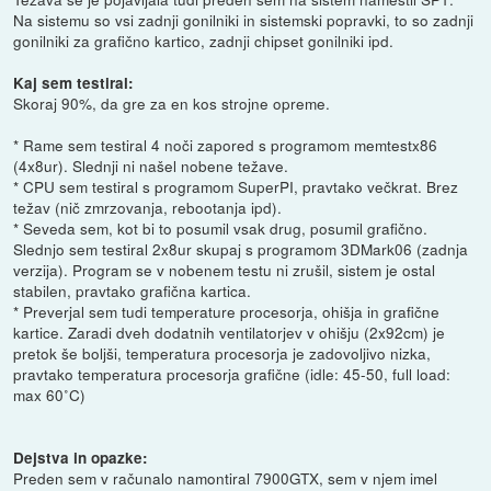
Na sistemu so vsi zadnji gonilniki in sistemski popravki, to so zadnji
gonilniki za grafično kartico, zadnji chipset gonilniki ipd.
Kaj sem testiral:
Skoraj 90%, da gre za en kos strojne opreme.
* Rame sem testiral 4 noči zapored s programom memtestx86
(4x8ur). Slednji ni našel nobene težave.
* CPU sem testiral s programom SuperPI, pravtako večkrat. Brez
težav (nič zmrzovanja, rebootanja ipd).
* Seveda sem, kot bi to posumil vsak drug, posumil grafično.
Slednjo sem testiral 2x8ur skupaj s programom 3DMark06 (zadnja
verzija). Program se v nobenem testu ni zrušil, sistem je ostal
stabilen, pravtako grafična kartica.
* Preverjal sem tudi temperature procesorja, ohišja in grafične
kartice. Zaradi dveh dodatnih ventilatorjev v ohišju (2x92cm) je
pretok še boljši, temperatura procesorja je zadovoljivo nizka,
pravtako temperatura procesorja grafične (idle: 45-50, full load:
max 60˚C)
Dejstva in opazke:
Preden sem v računalo namontiral 7900GTX, sem v njem imel