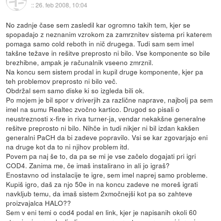
::
26. feb 2008, 10:04
No zadnje čase sem zasledil kar ogromno takih tem, kjer se
spopadajo z neznanim vzrokom za zamrznitev sistema pri katerem
pomaga samo cold reboth in nič drugega. Tudi sam sem imel
takšne težave in rešitve preprosto ni bilo. Vse komponente so bile
brezhibne, ampak je računalnik vseeno zmrznil.
Na koncu sem sistem prodal in kupil druge komponente, kjer pa
teh problemov preprosto ni bilo več.
Obdržal sem samo diske ki so izgleda bili ok.
Po mojem je bil spor v driverjih za različne naprave, najbolj pa sem
imel na sumu Realtec zvočno kartico. Drugod so pisali o
neustreznosti x-fire in riva turner-ja, vendar nekakšne generalne
rešitve preprosto ni bilo. Nihče in tudi nikjer ni bil izdan kakšen
generalni PaCH da bi zadeve popravilo. Vsi se kar zgovarjajo eni
na druge kot da to ni njihov problem itd.
Povem pa naj še to, da pa se mi je vse začelo dogajati pri igri
COD4. Zanima me, če imaš instalirano in ali jo igraš?
Enostavno od instalacije te igre, sem imel naprej samo probleme.
Kupiš igro, daš za njo 50e in na koncu zadeve ne moreš igrati
navkljub temu, da imaš sistem 2xmočnejši kot pa so zahteve
proizvajalca HALO??
Sem v eni temi o cod4 podal en link, kjer je napisanih okoli 60