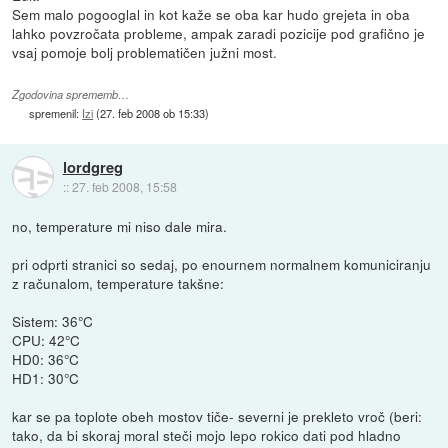
Sem malo pogooglal in kot kaže se oba kar hudo grejeta in oba
lahko povzročata probleme, ampak zaradi pozicije pod grafično je
vsaj pomoje bolj problematičen južni most.
Zgodovina sprememb…
spremenil:
Izi
(
27. feb 2008 ob 15:33
)
lordgreg
::
27. feb 2008, 15:58
no, temperature mi niso dale mira.
pri odprti stranici so sedaj, po enournem normalnem komuniciranju
z računalom, temperature takšne:
Sistem: 36°C
CPU: 42°C
HD0: 36°C
HD1: 30°C
kar se pa toplote obeh mostov tiče- severni je prekleto vroč (beri:
tako, da bi skoraj moral steči mojo lepo rokico dati pod hladno