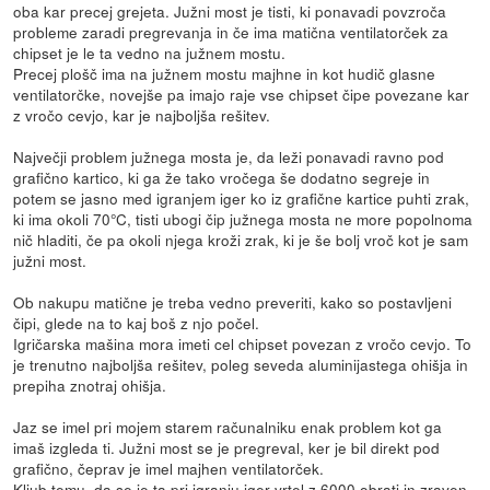
oba kar precej grejeta. Južni most je tisti, ki ponavadi povzroča
probleme zaradi pregrevanja in če ima matična ventilatorček za
chipset je le ta vedno na južnem mostu.
Precej plošč ima na južnem mostu majhne in kot hudič glasne
ventilatorčke, novejše pa imajo raje vse chipset čipe povezane kar
z vročo cevjo, kar je najboljša rešitev.
Največji problem južnega mosta je, da leži ponavadi ravno pod
grafično kartico, ki ga že tako vročega še dodatno segreje in
potem se jasno med igranjem iger ko iz grafične kartice puhti zrak,
ki ima okoli 70°C, tisti ubogi čip južnega mosta ne more popolnoma
nič hladiti, če pa okoli njega kroži zrak, ki je še bolj vroč kot je sam
južni most.
Ob nakupu matične je treba vedno preveriti, kako so postavljeni
čipi, glede na to kaj boš z njo počel.
Igričarska mašina mora imeti cel chipset povezan z vročo cevjo. To
je trenutno najboljša rešitev, poleg seveda aluminijastega ohišja in
prepiha znotraj ohišja.
Jaz se imel pri mojem starem računalniku enak problem kot ga
imaš izgleda ti. Južni most se je pregreval, ker je bil direkt pod
grafično, čeprav je imel majhen ventilatorček.
Kljub temu, da se je ta pri igranju iger vrtel z 6000 obrati in zraven