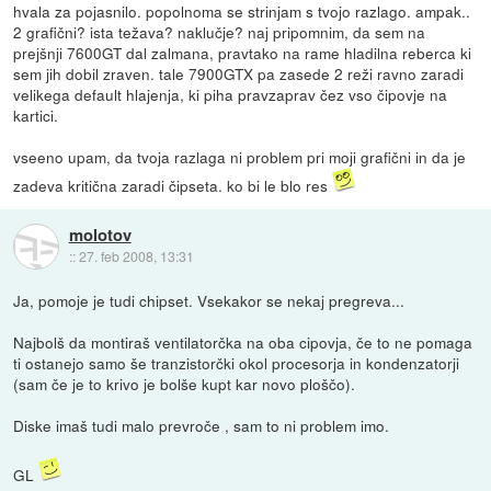
hvala za pojasnilo. popolnoma se strinjam s tvojo razlago. ampak..
2 grafični? ista težava? naklučje? naj pripomnim, da sem na
prejšnji 7600GT dal zalmana, pravtako na rame hladilna reberca ki
sem jih dobil zraven. tale 7900GTX pa zasede 2 reži ravno zaradi
velikega default hlajenja, ki piha pravzaprav čez vso čipovje na
kartici.
vseeno upam, da tvoja razlaga ni problem pri moji grafični in da je
zadeva kritična zaradi čipseta. ko bi le blo res
molotov
::
27. feb 2008, 13:31
Ja, pomoje je tudi chipset. Vsekakor se nekaj pregreva...
Najbolš da montiraš ventilatorčka na oba cipovja, če to ne pomaga
ti ostanejo samo še tranzistorčki okol procesorja in kondenzatorji
(sam če je to krivo je bolše kupt kar novo ploščo).
Diske imaš tudi malo prevroče , sam to ni problem imo.
GL