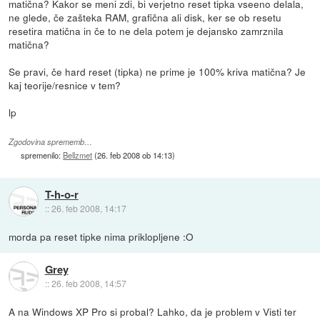
matična? Kakor se meni zdi, bi verjetno reset tipka vseeno delala,
ne glede, če zašteka RAM, grafična ali disk, ker se ob resetu
resetira matična in če to ne dela potem je dejansko zamrznila
matična?
Se pravi, če hard reset (tipka) ne prime je 100% kriva matična? Je
kaj teorije/resnice v tem?
lp
Zgodovina sprememb…
spremenilo:
Bellzmet
(
26. feb 2008 ob 14:13
)
T-h-o-r
::
26. feb 2008, 14:17
morda pa reset tipke nima priklopljene :O
Grey
::
26. feb 2008, 14:57
A na Windows XP Pro si probal? Lahko, da je problem v Visti ter