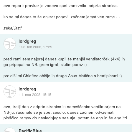
evo report: pravkar je zadeva spet zamrznila. odprta stranica.
ko se mi danes to še enkrat ponovi, začnem jemat ven rame -.-
zakaj jaz?
lordgreg
::
28. feb 2008, 17:25
pred rami sem najprej danes kupil še manjši ventilatorček (4x4) in
ga pripopal na NB. grem igrat, slutim poraz :)
ps: diši mi Chieftec ohišje in druga Asus Matična s heatipicami :)
lordgreg
::
1. mar 2008, 15:15
evo, tretji dan z odprto stranico in nameščenim ventilatorjem na
NB-ju. računalo se je spet sesulo. danes začnem odvzemati
ploščico ramov do naslednjega sesutja, potem še eno in še eno itd.
PacificBlue