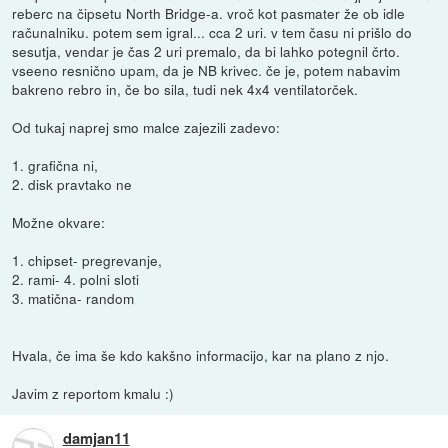
reberc na čipsetu North Bridge-a. vroč kot pasmater že ob idle
računalniku. potem sem igral... cca 2 uri. v tem času ni prišlo do
sesutja, vendar je čas 2 uri premalo, da bi lahko potegnil črto.
vseeno resnično upam, da je NB krivec. če je, potem nabavim
bakreno rebro in, če bo sila, tudi nek 4x4 ventilatorček.
Od tukaj naprej smo malce zajezili zadevo:
1. grafična ni,
2. disk pravtako ne
Možne okvare:
1. chipset- pregrevanje,
2. rami- 4. polni sloti
3. matična- random
Hvala, če ima še kdo kakšno informacijo, kar na plano z njo.
Javim z reportom kmalu :)
damjan11