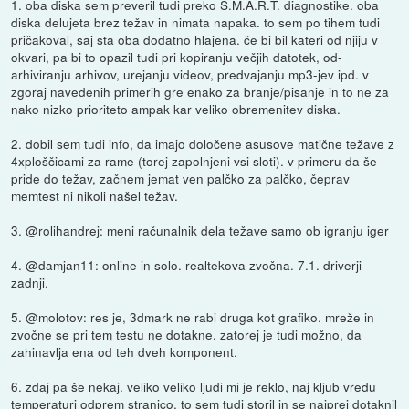
1. oba diska sem preveril tudi preko S.M.A.R.T. diagnostike. oba
diska delujeta brez težav in nimata napaka. to sem po tihem tudi
pričakoval, saj sta oba dodatno hlajena. če bi bil kateri od njiju v
okvari, pa bi to opazil tudi pri kopiranju večjih datotek, od-
arhiviranju arhivov, urejanju videov, predvajanju mp3-jev ipd. v
zgoraj navedenih primerih gre enako za branje/pisanje in to ne za
nako nizko prioriteto ampak kar veliko obremenitev diska.
2. dobil sem tudi info, da imajo določene asusove matične težave z
4xploščicami za rame (torej zapolnjeni vsi sloti). v primeru da še
pride do težav, začnem jemat ven palčko za palčko, čeprav
memtest ni nikoli našel težav.
3. @rolihandrej: meni računalnik dela težave samo ob igranju iger
4. @damjan11: online in solo. realtekova zvočna. 7.1. driverji
zadnji.
5. @molotov: res je, 3dmark ne rabi druga kot grafiko. mreže in
zvočne se pri tem testu ne dotakne. zatorej je tudi možno, da
zahinavlja ena od teh dveh komponent.
6. zdaj pa še nekaj. veliko veliko ljudi mi je reklo, naj kljub vredu
temperaturi odprem stranico. to sem tudi storil in se najprej dotaknil