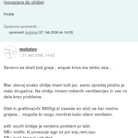
(
povezava do ohišja
)
hvala
Zgodovina sprememb…
spremenil:
lordgreg
(
27. feb 2008 ob 14:03
)
molotov
::
27. feb 2008, 14:42
Severni se dosti bolj greje , ampak kriva sta lahko oba...
Btw: skoraj enako ohišje imam tudi jaz, samo spredaj plošča je
malo drugačna. Na ohišju nimam nobenih ventilatorjev in vse mi
dela brez problema.
Disk in grafična(xfx 8800gt,ki zasede en slot) se kar močno
grejeta... mogoče bi mogu montirat kašn silent ventilator.
edit: south bridge je verjetno problem pr tebi.
NB= vodilo, ki povezuje agp oz pci exp,ram,cpu
SB= zvok,lan,pci,usb,disk..