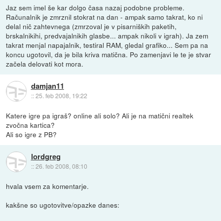
Jaz sem imel še kar dolgo časa nazaj podobne probleme.
Računalnik je zmrznil stokrat na dan - ampak samo takrat, ko ni
delal nič zahtevnega (zmrzoval je v pisarniških paketih,
brskalnikihi, predvajalnikih glasbe... ampak nikoli v igrah). Ja zem
takrat menjal napajalnik, testiral RAM, gledal grafiko... Sem pa na
koncu ugotovil, da je bila kriva matična. Po zamenjavi le te je stvar
začela delovati kot mora.
damjan11
::
25. feb 2008, 19:22
Katere igre pa igraš? online ali solo? Ali je na matični realtek
zvočna kartica?
Ali so igre z PB?
lordgreg
::
26. feb 2008, 08:10
hvala vsem za komentarje.
kakšne so ugotovitve/opazke danes: