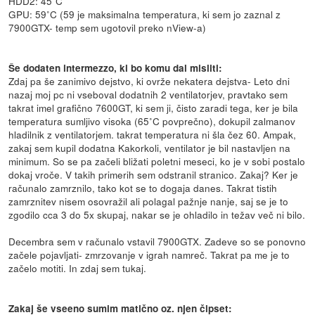
HDD2: 45˚C
GPU: 59˚C (59 je maksimalna temperatura, ki sem jo zaznal z
7900GTX- temp sem ugotovil preko nView-a)
Še dodaten intermezzo, ki bo komu dal misliti:
Zdaj pa še zanimivo dejstvo, ki ovrže nekatera dejstva- Leto dni
nazaj moj pc ni vseboval dodatnih 2 ventilatorjev, pravtako sem
takrat imel grafično 7600GT, ki sem ji, čisto zaradi tega, ker je bila
temperatura sumljivo visoka (65˚C povprečno), dokupil zalmanov
hladilnik z ventilatorjem. takrat temperatura ni šla čez 60. Ampak,
zakaj sem kupil dodatna Kakorkoli, ventilator je bil nastavljen na
minimum. So se pa začeli bližati poletni meseci, ko je v sobi postalo
dokaj vroče. V takih primerih sem odstranil stranico. Zakaj? Ker je
računalo zamrznilo, tako kot se to dogaja danes. Takrat tistih
zamrznitev nisem osovražil ali polagal pažnje nanje, saj se je to
zgodilo cca 3 do 5x skupaj, nakar se je ohladilo in težav več ni bilo.
Decembra sem v računalo vstavil 7900GTX. Zadeve so se ponovno
začele pojavljati- zmrzovanje v igrah namreč. Takrat pa me je to
začelo motiti. In zdaj sem tukaj.
Zakaj še vseeno sumim matično oz. njen čipset: