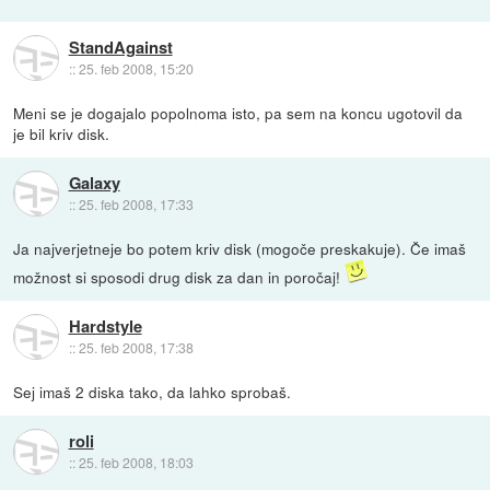
StandAgainst
::
25. feb 2008, 15:20
Meni se je dogajalo popolnoma isto, pa sem na koncu ugotovil da
je bil kriv disk.
Galaxy
::
25. feb 2008, 17:33
Ja najverjetneje bo potem kriv disk (mogoče preskakuje). Če imaš
možnost si sposodi drug disk za dan in poročaj!
Hardstyle
::
25. feb 2008, 17:38
Sej imaš 2 diska tako, da lahko sprobaš.
roli
::
25. feb 2008, 18:03