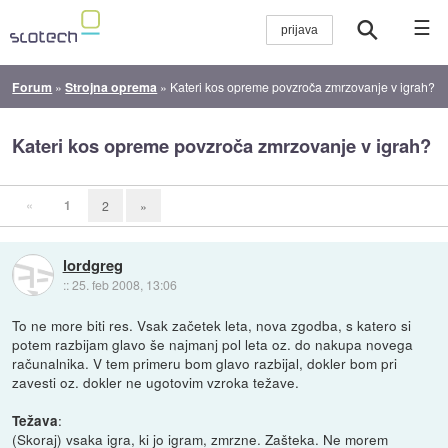
☰
Forum
»
Strojna oprema
»
Kateri kos opreme povzroča zmrzovanje v igrah?
Kateri kos opreme povzroča zmrzovanje v igrah?
«
1
2
»
lordgreg
::
25. feb 2008, 13:06
To ne more biti res. Vsak začetek leta, nova zgodba, s katero si
potem razbijam glavo še najmanj pol leta oz. do nakupa novega
računalnika. V tem primeru bom glavo razbijal, dokler bom pri
zavesti oz. dokler ne ugotovim vzroka težave.
:
Težava
(Skoraj) vsaka igra, ki jo igram, zmrzne. Zašteka. Ne morem