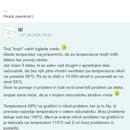
---
Hvala zaenkrat:)
Izi
::
27. feb 2008, 09:29
Tvoj "bojni" načrt izgleda vredu
Glede temperatur naj pripomnim, da so temperature tvojih trdih
diskov kar precej visoke.
Jaz imam 3 diske, ki so eden nad drugim v sprednjem delu
računalnik, da čez njih piha vhodni ventilator pa temperatura nikoli
ne preseže 35°C. Pa so to diski z 10.000 obrati in ponavadi so na
okoli 33°C.
Sicer to pomoje ni problem in tudi ne bi smel biti problem za diske,
ampak samo kaže, da je v tvojem računalniku strašno vroče
Temperatura GPU na grafični ni nikoli problem, ker je to čip, ki
prenese največje temperature v celem računalniku. Brez problema
deluje tudi čez 100°C. Meni je enkrat crknil ventilator na grafični in
je delovala na temperaturi 110°C celi 2 uri brez problemov in
posledic.