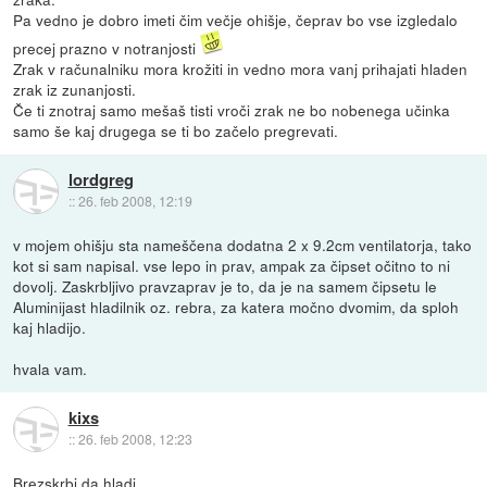
Pa vedno je dobro imeti čim večje ohišje, čeprav bo vse izgledalo
precej prazno v notranjosti
Zrak v računalniku mora krožiti in vedno mora vanj prihajati hladen
zrak iz zunanjosti.
Če ti znotraj samo mešaš tisti vroči zrak ne bo nobenega učinka
samo še kaj drugega se ti bo začelo pregrevati.
lordgreg
::
26. feb 2008, 12:19
v mojem ohišju sta nameščena dodatna 2 x 9.2cm ventilatorja, tako
kot si sam napisal. vse lepo in prav, ampak za čipset očitno to ni
dovolj. Zaskrbljivo pravzaprav je to, da je na samem čipsetu le
Aluminijast hladilnik oz. rebra, za katera močno dvomim, da sploh
kaj hladijo.
hvala vam.
kixs
::
26. feb 2008, 12:23
Brezskrbi da hladi...