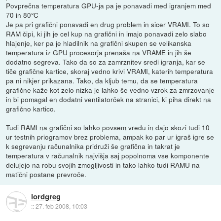
Povprečna temperatura GPU-ja pa je ponavadi med igranjem med
70 in 80°C
Je pa pri grafični ponavadi en drug problem in sicer VRAMI. To so
RAM čipi, ki jih je cel kup na grafični in imajo ponavadi zelo slabo
hlajenje, ker pa je hladilnik na grafični skupen se velikanska
temperatura iz GPU procesorja prenaša na VRAME in jih še
dodatno segreva. Tako da so za zamrznitev sredi igranja, kar se
tiče grafične kartice, skoraj vedno krivi VRAMI, katerih temperatura
pa ni nikjer prikazana. Tako, da kljub temu, da se temperatura
grafične kaže kot zelo nizka je lahko še vedno vzrok za zmrzovanje
in bi pomagal en dodatni ventilatorček na stranici, ki piha direkt na
grafično kartico.
Tudi RAMI na grafični so lahko povsem vredu in dajo skozi tudi 10
ur testnih priogramov brez problema, ampak ko par ur igraš igre se
k segrevanju računalnika pridruži še grafična in takrat je
temperatura v računalnik najvišja saj popolnoma vse komponente
delujejo na robu svojih zmogljivosti in tako lahko tudi RAMU na
matični postane prevroče.
lordgreg
::
27. feb 2008, 10:03