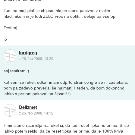
Tudi na moji plati je chipset hlajen samo pasivno z malim
hladilnikom in je tudi ZELO vroc na dotik... deluje pa vse bp.
Testiraj...
lp
lordgreg
::
26. feb 2008, 13:29
saj testiram :)
kot sem že rekel, odkar imam odprto stranico igra še ni zaštekala.
bom pa zadevo preverjal še najmanj 1 teden, da bom dokončno
lahko s prstom pokazal na čipset! :)
Bellzmet
::
26. feb 2008, 14:12
Hmm samo razmišljam...rekel si, da tudi reset tipka ne prime. Bi se
lahko potem reklo, da če reset tipka ne prime, da je 100% kriva