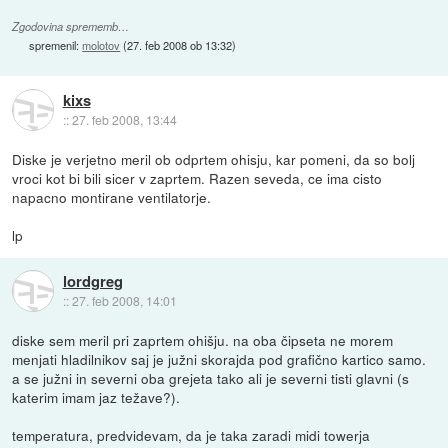
Zgodovina sprememb…
spremenil:
molotov
(
27. feb 2008 ob 13:32
)
kixs
::
27. feb 2008, 13:44
Diske je verjetno meril ob odprtem ohisju, kar pomeni, da so bolj
vroci kot bi bili sicer v zaprtem. Razen seveda, ce ima cisto
napacno montirane ventilatorje.
lp
lordgreg
::
27. feb 2008, 14:01
diske sem meril pri zaprtem ohišju. na oba čipseta ne morem
menjati hladilnikov saj je južni skorajda pod grafično kartico samo.
a se južni in severni oba grejeta tako ali je severni tisti glavni (s
katerim imam jaz težave?).
temperatura, predvidevam, da je taka zaradi midi towerja