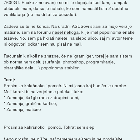
7600GT. Enako zmrzovanje se mi je dogajalo tudi tam,.. ampak
občutek imam, da se je nehalo, ko sem namestil tista 2 dodatna
ventilatorja (ne me držat za besedo!).
Zadeva se tu ne konča. Na uradni ASUSovi strani za mojo verzijo
matične, sem na forumu
našel nekoga
, ki je imel popolnoma enake
težave. No, sem pa hkrati naletel na slepo ulico, saj mi avtor teme
ni odgovoril odkar sem mu pisal na mail.
Računalnik nikoli ne zmrzne, če ne igram iger, torej je sam sistem
ob normalnem delu (surfanje, photoshop, programiranje,
pisarniška dela,...) popolnoma stabilen.
Torej:
Prosim za kakršnokoli pomoč. Ni mi jasno kaj hudiča je narobe.
Moji koraki bi najverjetneje potekali tako:
* Zamenjaj 4x1gb rama z drugimi rami,
* Zamenjaj grafično kartico,
* Zamenjaj matično
Prosim za kakršnokoli pomoč. Tokrat sem slep.
Lepo prosim, ne pišite, naj zamenjam sistem in ne prodajajte