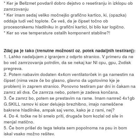
* Ker je Bellzmet povdaril dobro dejstvo o resetiranju in izklopu ob
zamrzovanju
* Ker imam sedaj veliko močnejšo grafično kartico, ki, (opazka)
oddaja tudi več toplote. Če veš, da je čipset točno ob
procesorskemu hladilniku in grafični kartici, bi bilo kar logično.
* Ker so vse temperature ostalih komponent stabilne?!
Zdaj pa je tako (trenutne možnosti oz. potek nadaljnih testiranj):
1. Lahko nadaljujem z igranjem z odprto stranico. V primeru da ne
bo več zamrzovanja potrdim, da se nekaj kar NI cpu, gpu, 2xdisk
pregreva.
2. Potem nabavim dodaten 4x4cm ventilatorček in ga namestim na
čipset (nima veze če bo glasno, glavno da ugotovimo kje je
problem) in zaprem stranico. Ponovno testiram par dni in čakam na
zamrz ali dva. Če zamrza nebo, potem je zadeva končana.
3. Če zamrz bo, potem se prestavim na rame. Imam namreč 4x1gb
G.SKILL ramov ki sicer delujejo brezhibno, imajo nameščene
bakrene hladilnike, ampak saj vemo, kako je z rami, nej?
4. Do 4. točke ne bi smelo priti, drugače bom kozlal od sile in
menjal matično.
5. Če bom prišel do tega teksta sem popolnoma na psu in bom
iskal vsako možno rešitev.