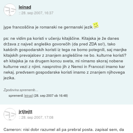
leinad
::
28. sep 2007, 16:37
jype francoščina je romanski ne germanski jezik
ps: ne vidim pa koristi v učenju kitajščine. Kitajska je že danes
država z največ angleško govorečih (da pred ZDA so!), tako
kakšnih gospodarskih koristi iz tega ne bomo potegnili, saj manjke
kitajskih prevajalcev z znanjem angleščine ne bo. kulturne koristi?
eh kitajska je na drugem koncu sveta, mi nimamo skoraj nobene
kulturne vezi z njimi. nasprotno jih z Nemci in Francozi imamo kar
nekaj. predvsem gospodarske koristi imamo z znanjem njihovega
jezika.
Zgodovina sprememb…
spremenil:
leinad
(
28. sep 2007 ob 16:48
)
jrtjtejtt
::
28. sep 2007, 17:08
Cameron: nisi dobr razumel ali pa prebral posta. zapisal sem, da