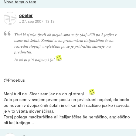
Nova tema o tem
.
opeter
::
27. sep 2007, 13:13
Tisti ki s(m)o živeli ob mejah smo se že zdaj učili po 2 jezika v
osnovnih šolah. Zanimivo na primorskem italjanščino že na
razredni stopnji, angleščina pa se je pridružila kasneje, na
predmetni.
In mi ni niti najmanj žal
@Phoebus
Meni tudi ne. Sicer sem jaz na drugi strani...
Zato pa sem v svojem prvem postu na prvi strani napisal, da bodo
po novem v dvojezičnih šolah imeli kar štiri različne jezike (seveda
je v to všteta slovenščina).
Torej polega madžarščine ali italijanščine še nemščino, angleščino
ali kaj tretjega...