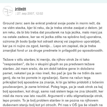
jrtjtejtt
::
27. sep 2007, 12:02
Ground zero: sem še enkrat prebral svoje poste in morm rečt, da
ne vidm stavka, kjer bi reku, da je treba otroke zasipat z delom. jst
sm reku, da bi blo treba dat poudarek na tuja jezika, malo manj pa
na ostale zadeve, ker se mi jezika zdita na splošno bolj uporabna,
oziroma jih bodo ljudje kot odrasli skoraj vsi zagotovo uporabljali,
kar pa ni nujno za zgod, kemijo... Lepo sm zapisal, da je treba
zmanjšat fond ur za druge predmete in prilagoditi po sposobnostih.
Težave v stilu staršev, ki menijo, da njihov otrok že ni tako
"nesposoben", da bo v skupini glupih so pa predvsem težave
staršev. Jst mam srečo, da sm dobil takšne gene in določeno
pamet, nekateri pa je niso imeli, tko pač je (pa tle ne trdim da sem
genij, da ne bo pomote in zgražanja). Samo na račun tega
prikrajšat bolj sposobne za znanje, ki bi ga lahko pridobili z ločenim
poučevanjem, je zame kriminal. Poleg tega, pa je vsak otrok za kaj
bolj sposoben, kot drugi, samo naš sistem tega ne zna izkositit, ker
misli da mora vse isto naučiti. Argumenti v stilu stigmatizacije otrok,
lepo prosim. To je bolj problem staršev in se pozna na njihovem
duševnem stanju bolj kot pri otrocih. Pri nas v OŠ (pa še včasih na