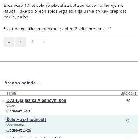
Brez veze 10 let solanja placat za butalce ko se ne morejo nic
naucit. Take po 5 letih splosnega solanja usmert v kak preprost
poklic, pa bo.
Sicer pa cestitke za odpiranje dobre 2 leti stare teme :D
2
»
«
1
Vredno ogleda ...
Tema
Sporočila
»
Dva tuja jezika v osnovni šoli
69
Okapi
Oddelek:
Šola
»
Šolstvo prihodnosti
39
Boomerang
Oddelek:
Loža