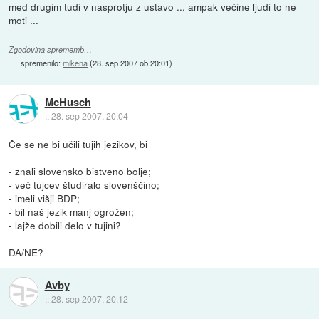
med drugim tudi v nasprotju z ustavo ... ampak večine ljudi to ne
moti ...
Zgodovina sprememb…
spremenilo:
mikena
(
28. sep 2007 ob 20:01
)
McHusch
::
28. sep 2007, 20:04
Če se ne bi učili tujih jezikov, bi
- znali slovensko bistveno bolje;
- več tujcev študiralo slovenščino;
- imeli višji BDP;
- bil naš jezik manj ogrožen;
- lajže dobili delo v tujini?
DA/NE?
Avby
::
28. sep 2007, 20:12