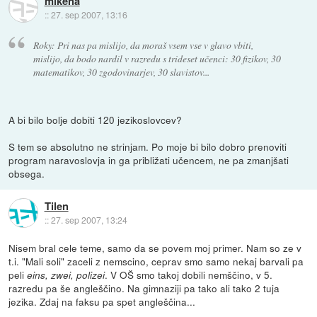
mikena
::
27. sep 2007, 13:16
Roky: Pri nas pa mislijo, da moraš vsem vse v glavo vbiti,
mislijo, da bodo nardil v razredu s trideset učenci: 30 fizikov, 30
matematikov, 30 zgodovinarjev, 30 slavistov...
A bi bilo bolje dobiti 120 jezikoslovcev?
S tem se absolutno ne strinjam. Po moje bi bilo dobro prenoviti
program naravoslovja in ga približati učencem, ne pa zmanjšati
obsega.
Tilen
::
27. sep 2007, 13:24
Nisem bral cele teme, samo da se povem moj primer. Nam so ze v
t.i. "Mali soli" zaceli z nemscino, ceprav smo samo nekaj barvali pa
peli
. V OŠ smo takoj dobili nemščino, v 5.
eins, zwei, polizei
razredu pa še angleščino. Na gimnaziji pa tako ali tako 2 tuja
jezika. Zdaj na faksu pa spet angleščina...