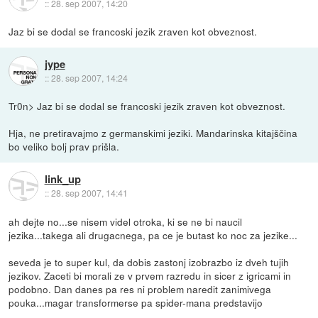
::
28. sep 2007, 14:20
Jaz bi se dodal se francoski jezik zraven kot obveznost.
jype
::
28. sep 2007, 14:24
Tr0n> Jaz bi se dodal se francoski jezik zraven kot obveznost.
Hja, ne pretiravajmo z germanskimi jeziki. Mandarinska kitajščina
bo veliko bolj prav prišla.
link_up
::
28. sep 2007, 14:41
ah dejte no...se nisem videl otroka, ki se ne bi naucil
jezika...takega ali drugacnega, pa ce je butast ko noc za jezike...
seveda je to super kul, da dobis zastonj izobrazbo iz dveh tujih
jezikov. Zaceti bi morali ze v prvem razredu in sicer z igricami in
podobno. Dan danes pa res ni problem naredit zanimivega
pouka...magar transformerse pa spider-mana predstavijo