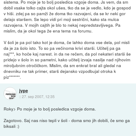
sistema. Po moje je to bolj posledica vzgoje doma. Js vem, da sm
dobil vsake tolko cajta okol ušes, tko da se je vedlo, kdo je gospod
v hiši. zdej pa so pamži že doma tko razvajeni, da se kr neki gor
delajo staršem. Se lepo vidi pri moji sestrični, kako sta mulca
razvajena. V mojih cajtih je blo to nekaj nepredstavljivega. Pa
mislim, da je okol tega že ena tema na forumu.
V šoli je pa pol tako kot je doma, če lahko doma vse dela, pol misli
da je za šolo isto. To so pa večinoma krivi starši. Učitelj pa ga
naj***, ko hoče kaj narest. in da ne rečem, da pol nekateri starši še
pridejo v šolo in so pametni, kako učitelj izvaja nasilje nad njihovim
miroljubnim otročičkom. Mislim, da sm enkrat bral ali gledal na
dnevniku ne tak primer, starš dejansko vzpodbujal otroka k
piz*******.
jype
::
27. sep 2007, 12:35
Roky> Po moje je to bolj posledica vzgoje doma.
Zagotovo. Saj nas niso tepli v šoli - doma smo jih dobili, če smo ga
biksali :)