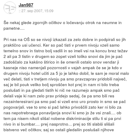
Jan987
::
27. sep 2007, 15:09
Še nekaj glede zgornjih očitkov o ločevanju otrok na neumne in
pametne....
Pri nas na OŠ so se nivoji izkazali za zelo dobre in podpirali so jih
praktično usi učenci. Ker so pač tisti v prvem nivoju vzeli samo
temelno snov in tistno bolj vadili in so imeli vsi na koncu brez težav
2 ali pa 3 tistin v drugem so zopet vzeli toliko snovi da jim je pač
zadoščalo za kakšno štirico in še omenili ostalo snov vendar ji
kasneje niso namenjali pozornosti v vajah ampak če se je kdo v
drugem nivoju hotel učiti za 5 jo je lahko dobil, le sam je moral malo
več delati, tisti v tretjem nivoju pa smo pravzaprav pridobili največ,
saj je bil pouk veliko bolj sproščen kot prej in nam ni bilo treba
poslušati in pa gledati tistih ki nič ne razumejo ampak smo pač
delali vaje ki nam zelo prav pridejo sedaj, če pa smo bili res
nezainteresirani pa smo pač si vzeli eno uro prosto in smo se pač
pogovarjali. vse to smo si pač lahko privoščili zato ker ni bilo za
nas nepotrebnega ponavljanja snovi ki smo jo že vsi znali.... ob
tem pa nisem nikoli slišal nobene diskriminacije stilu ti si pa prvi
nivo in si bumbar.... prej nasprotno... prej so titi slabši slišali
bistveno več očitkov, saj so ostali gledaliin poslušali njihove