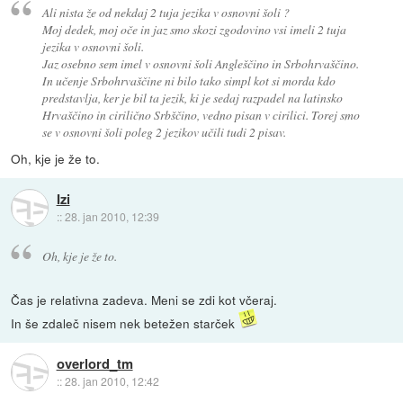
Ali nista že od nekdaj 2 tuja jezika v osnovni šoli ?
Moj dedek, moj oče in jaz smo skozi zgodovino vsi imeli 2 tuja
jezika v osnovni šoli.
Jaz osebno sem imel v osnovni šoli Angleščino in Srbohrvaščino.
In učenje Srbohrvaščine ni bilo tako simpl kot si morda kdo
predstavlja, ker je bil ta jezik, ki je sedaj razpadel na latinsko
Hrvaščino in cirilično Srbščino, vedno pisan v cirilici. Torej smo
se v osnovni šoli poleg 2 jezikov učili tudi 2 pisav.
Oh, kje je že to.
Izi
::
28. jan 2010, 12:39
Oh, kje je že to.
Čas je relativna zadeva. Meni se zdi kot včeraj.
In še zdaleč nisem nek betežen starček
overlord_tm
::
28. jan 2010, 12:42