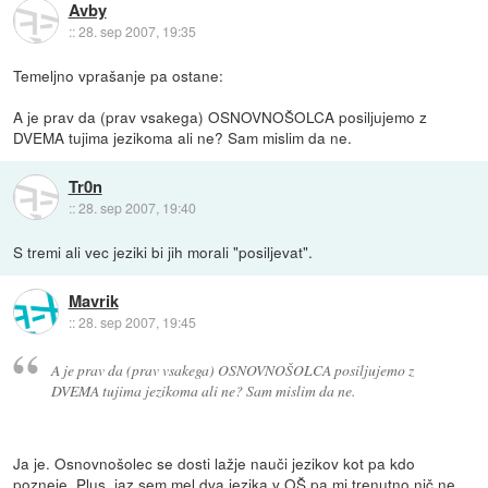
Avby
::
28. sep 2007, 19:35
Temeljno vprašanje pa ostane:
A je prav da (prav vsakega) OSNOVNOŠOLCA posiljujemo z
DVEMA tujima jezikoma ali ne? Sam mislim da ne.
Tr0n
::
28. sep 2007, 19:40
S tremi ali vec jeziki bi jih morali "posiljevat".
Mavrik
::
28. sep 2007, 19:45
A je prav da (prav vsakega) OSNOVNOŠOLCA posiljujemo z
DVEMA tujima jezikoma ali ne? Sam mislim da ne.
Ja je. Osnovnošolec se dosti lažje nauči jezikov kot pa kdo
pozneje. Plus, jaz sem mel dva jezika v OŠ pa mi trenutno nič ne