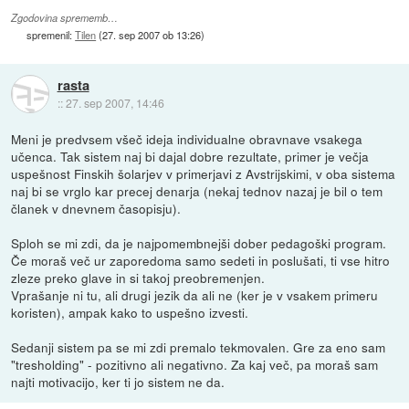
Zgodovina sprememb…
spremenil:
Tilen
(
27. sep 2007 ob 13:26
)
rasta
::
27. sep 2007, 14:46
Meni je predvsem všeč ideja individualne obravnave vsakega
učenca. Tak sistem naj bi dajal dobre rezultate, primer je večja
uspešnost Finskih šolarjev v primerjavi z Avstrijskimi, v oba sistema
naj bi se vrglo kar precej denarja (nekaj tednov nazaj je bil o tem
članek v dnevnem časopisju).
Sploh se mi zdi, da je najpomembnejši dober pedagoški program.
Če moraš več ur zaporedoma samo sedeti in poslušati, ti vse hitro
zleze preko glave in si takoj preobremenjen.
Vprašanje ni tu, ali drugi jezik da ali ne (ker je v vsakem primeru
koristen), ampak kako to uspešno izvesti.
Sedanji sistem pa se mi zdi premalo tekmovalen. Gre za eno sam
"tresholding" - pozitivno ali negativno. Za kaj več, pa moraš sam
najti motivacijo, ker ti jo sistem ne da.