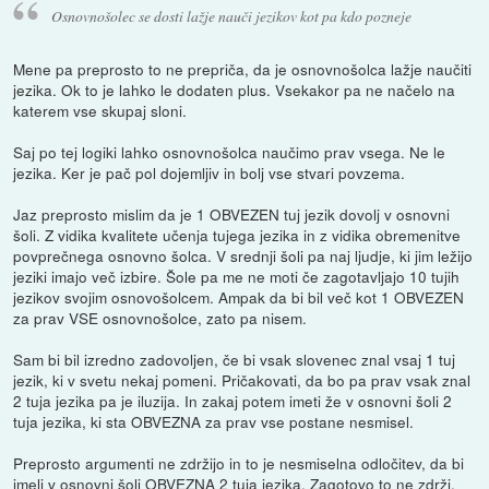
Osnovnošolec se dosti lažje nauči jezikov kot pa kdo pozneje
Mene pa preprosto to ne prepriča, da je osnovnošolca lažje naučiti
jezika. Ok to je lahko le dodaten plus. Vsekakor pa ne načelo na
katerem vse skupaj sloni.
Saj po tej logiki lahko osnovnošolca naučimo prav vsega. Ne le
jezika. Ker je pač pol dojemljiv in bolj vse stvari povzema.
Jaz preprosto mislim da je 1 OBVEZEN tuj jezik dovolj v osnovni
šoli. Z vidika kvalitete učenja tujega jezika in z vidika obremenitve
povprečnega osnovno šolca. V srednji šoli pa naj ljudje, ki jim ležijo
jeziki imajo več izbire. Šole pa me ne moti če zagotavljajo 10 tujih
jezikov svojim osnovošolcem. Ampak da bi bil več kot 1 OBVEZEN
za prav VSE osnovnošolce, zato pa nisem.
Sam bi bil izredno zadovoljen, če bi vsak slovenec znal vsaj 1 tuj
jezik, ki v svetu nekaj pomeni. Pričakovati, da bo pa prav vsak znal
2 tuja jezika pa je iluzija. In zakaj potem imeti že v osnovni šoli 2
tuja jezika, ki sta OBVEZNA za prav vse postane nesmisel.
Preprosto argumenti ne zdržijo in to je nesmiselna odločitev, da bi
imeli v osnovni šoli OBVEZNA 2 tuja jezika. Zagotovo to ne zdrži,