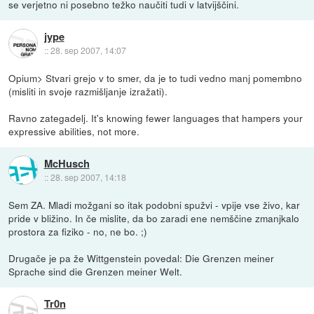
se verjetno ni posebno težko naučiti tudi v latvijščini.
jype
::
28. sep 2007, 14:07
Opium> Stvari grejo v to smer, da je to tudi vedno manj pomembno
(misliti in svoje razmišljanje izražati).
Ravno zategadelj. It's knowing fewer languages that hampers your
expressive abilities, not more.
McHusch
::
28. sep 2007, 14:18
Sem ZA. Mladi možgani so itak podobni spužvi - vpije vse živo, kar
pride v bližino. In če mislite, da bo zaradi ene nemščine zmanjkalo
prostora za fiziko - no, ne bo. ;)
Drugače je pa že Wittgenstein povedal: Die Grenzen meiner
Sprache sind die Grenzen meiner Welt.
Tr0n