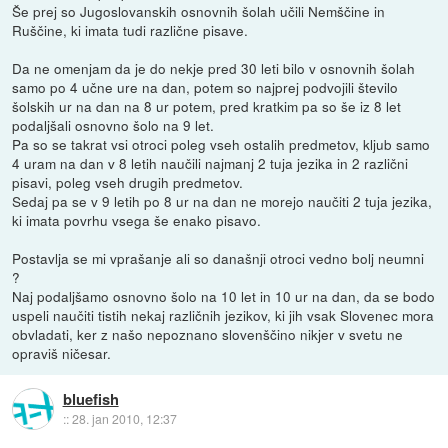
Še prej so Jugoslovanskih osnovnih šolah učili Nemščine in
Ruščine, ki imata tudi različne pisave.
Da ne omenjam da je do nekje pred 30 leti bilo v osnovnih šolah
samo po 4 učne ure na dan, potem so najprej podvojili število
šolskih ur na dan na 8 ur potem, pred kratkim pa so še iz 8 let
podaljšali osnovno šolo na 9 let.
Pa so se takrat vsi otroci poleg vseh ostalih predmetov, kljub samo
4 uram na dan v 8 letih naučili najmanj 2 tuja jezika in 2 različni
pisavi, poleg vseh drugih predmetov.
Sedaj pa se v 9 letih po 8 ur na dan ne morejo naučiti 2 tuja jezika,
ki imata povrhu vsega še enako pisavo.
Postavlja se mi vprašanje ali so današnji otroci vedno bolj neumni
?
Naj podaljšamo osnovno šolo na 10 let in 10 ur na dan, da se bodo
uspeli naučiti tistih nekaj različnih jezikov, ki jih vsak Slovenec mora
obvladati, ker z našo nepoznano slovenščino nikjer v svetu ne
opraviš ničesar.
bluefish
::
28. jan 2010, 12:37