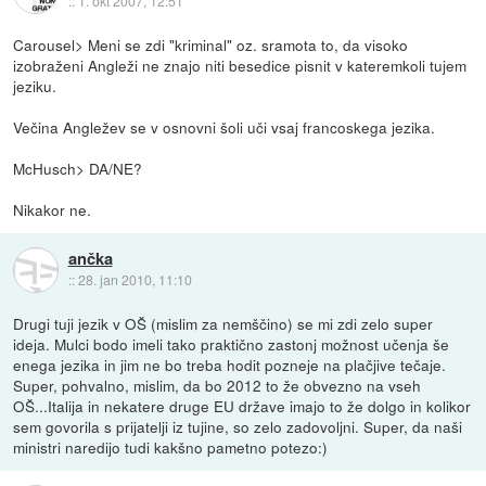
::
1. okt 2007, 12:51
Carousel> Meni se zdi "kriminal" oz. sramota to, da visoko
izobraženi Angleži ne znajo niti besedice pisnit v kateremkoli tujem
jeziku.
Večina Angležev se v osnovni šoli uči vsaj francoskega jezika.
McHusch> DA/NE?
Nikakor ne.
ančka
::
28. jan 2010, 11:10
Drugi tuji jezik v OŠ (mislim za nemščino) se mi zdi zelo super
ideja. Mulci bodo imeli tako praktično zastonj možnost učenja še
enega jezika in jim ne bo treba hodit pozneje na plačjive tečaje.
Super, pohvalno, mislim, da bo 2012 to že obvezno na vseh
OŠ...Italija in nekatere druge EU države imajo to že dolgo in kolikor
sem govorila s prijatelji iz tujine, so zelo zadovoljni. Super, da naši
ministri naredijo tudi kakšno pametno potezo:)