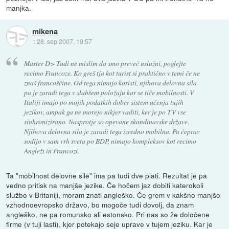
manjka.
mikena
::
28. sep 2007, 19:57
Master D> Tudi ne mislim da smo preveč uslužni, poglejte
recimo Francoze. Ko greš tja kot turist si praktično v temi če ne
znaš francoščine. Od tega nimajo koristi, njihova delovna sila
pa je zaradi tega v slabšem položaju kar se tiče mobilnosti. V
Italiji imajo po mojih podatkih dober sistem učenja tujih
jezikov, ampak ga ne morejo nikjer vaditi, ker je po TV vse
sinhronizirano. Nasprotje so opevane skandinavske države.
Njihova delovna sila je zaradi tega izredno mobilna. Pa čeprav
sodijo v sam vrh sveta po BDP, nimajo kompleksov kot recimo
Angleži in Francozi.
Ta "mobilnost delovne sile" ima pa tudi dve plati. Rezultat je pa
vedno pritisk na manjše jezike. Če hočem jaz dobiti katerokoli
službo v Britaniji, moram znati angleško. Če grem v kakšno manjšo
vzhodnoevropsko državo, bo mogoče tudi dovolj, da znam
angleško, ne pa romunsko ali estonsko. Pri nas so že določene
firme (v tuji lasti), kjer potekajo seje uprave v tujem jeziku. Kar je