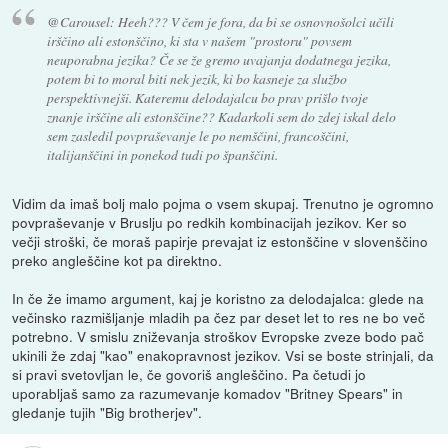
@Carousel: Heeh??? V čem je fora, da bi se osnovnošolci učili
irščino ali estonščino, ki sta v našem "prostoru" povsem
neuporabna jezika? Če se že gremo uvajanja dodatnega jezika,
potem bi to moral biti nek jezik, ki bo kasneje za službo
perspektivnejši. Kateremu delodajalcu bo prav prišlo tvoje
znanje irščine ali estonščine?? Kadarkoli sem do zdej iskal delo
sem zasledil povpraševanje le po nemščini, francoščini,
italijanščini in ponekod tudi po španščini.
Vidim da imaš bolj malo pojma o vsem skupaj. Trenutno je ogromno
povpraševanje v Bruslju po redkih kombinacijah jezikov. Ker so
večji stroški, če moraš papirje prevajat iz estonščine v slovenščino
preko angleščine kot pa direktno.
In če že imamo argument, kaj je koristno za delodajalca: glede na
večinsko razmišljanje mladih pa čez par deset let to res ne bo več
potrebno. V smislu zniževanja stroškov Evropske zveze bodo pač
ukinili že zdaj "kao" enakopravnost jezikov. Vsi se boste strinjali, da
si pravi svetovljan le, če govoriš angleščino. Pa četudi jo
uporabljaš samo za razumevanje komadov "Britney Spears" in
gledanje tujih "Big brotherjev".