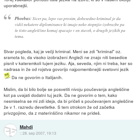
uporabnejši.
Phoebus:
Sicer pa, lepo vas prosim, dobesedno kriminal je da
vidiš nekatere diplomirance ki imajo neko stopnjio izobrazbe pa
še tisto angleščino komaj spacajo v en stavek, o drugih jezikih pa
tema.
Stvar pogleda, kaj je večji kriminal. Meni se zdi "kriminal" oz.
sramota to, da visoko izobraženi Angleži ne znajo niti besedice
pisnit v kateremkoli tujem jeziku. Aja, seveda, njim ni treba, ker so
nadrasa in že od rojstva govorijo najpomembnejši svetovni jezik
Da ne govorim o Italijanih.
Mislim, da bi bilo bolje se posvetiti nivoju poučevanja angleščine
kot pa uvajati dodatni tuj jezik. Da ne govorim o tem, kako
nesmiselna se mi zdi ideja, da bi pričeli s poučevanjem angleščine
že v 1. razredu devetletke. S tem otrokom že od začetka
privzgojimo, da z materinščino nikamor ne prideš.
Mahdi
::
28. sep 2007, 19:13