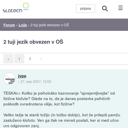
☰
Forum
»
Loža
»
2 tuji jezik obvezen v OŠ
2 tuji jezik obvezen v OŠ
2
»
«
1
jype
::
27. sep 2007, 12:00
TESKAn> Koliko je psihološko kaznovanje "sprejemljivejše" od
fizične klofute? Glede na to, da je danes postavka psihičnih
poškodb ovrednotena višje, kot fizične?
Veliko težje te starši tožijo (in tožbo dobijo), kot če prilepiš pamžu
zasluženo klofuto. Ven ga itak ne moreš poslati, ker si med učno
uro odgovoren zanj.