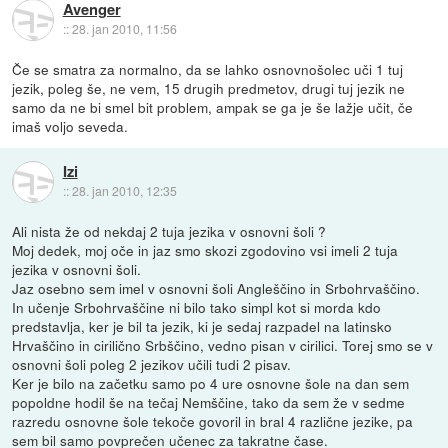
Avenger
::
28. jan 2010, 11:56
Če se smatra za normalno, da se lahko osnovnošolec uči 1 tuj
jezik, poleg še, ne vem, 15 drugih predmetov, drugi tuj jezik ne
samo da ne bi smel bit problem, ampak se ga je še lažje učit, če
imaš voljo seveda.
Izi
::
28. jan 2010, 12:35
Ali nista že od nekdaj 2 tuja jezika v osnovni šoli ?
Moj dedek, moj oče in jaz smo skozi zgodovino vsi imeli 2 tuja
jezika v osnovni šoli.
Jaz osebno sem imel v osnovni šoli Angleščino in Srbohrvaščino.
In učenje Srbohrvaščine ni bilo tako simpl kot si morda kdo
predstavlja, ker je bil ta jezik, ki je sedaj razpadel na latinsko
Hrvaščino in cirilično Srbščino, vedno pisan v cirilici. Torej smo se v
osnovni šoli poleg 2 jezikov učili tudi 2 pisav.
Ker je bilo na začetku samo po 4 ure osnovne šole na dan sem
popoldne hodil še na tečaj Nemščine, tako da sem že v sedme
razredu osnovne šole tekoče govoril in bral 4 različne jezike, pa
sem bil samo povprečen učenec za takratne čase.