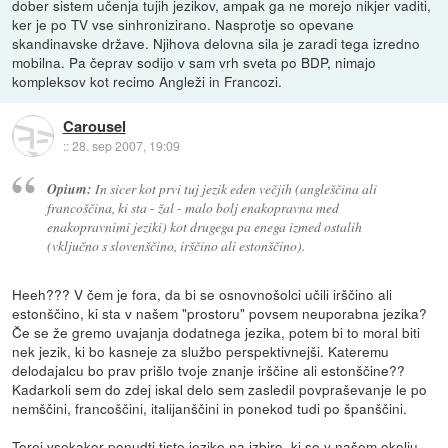
dober sistem učenja tujih jezikov, ampak ga ne morejo nikjer vaditi,
ker je po TV vse sinhronizirano. Nasprotje so opevane
skandinavske države. Njihova delovna sila je zaradi tega izredno
mobilna. Pa čeprav sodijo v sam vrh sveta po BDP, nimajo
kompleksov kot recimo Angleži in Francozi.
Carousel
::
28. sep 2007, 19:09
Opium:
In sicer kot prvi tuj jezik eden večjih (angleščina ali
francoščina, ki sta - žal - malo bolj enakopravna med
enakopravnimi jeziki) kot drugega pa enega izmed ostalih
(vključno s slovenščino, irščino ali estonščino).
Heeh??? V čem je fora, da bi se osnovnošolci učili irščino ali
estonščino, ki sta v našem "prostoru" povsem neuporabna jezika?
Če se že gremo uvajanja dodatnega jezika, potem bi to moral biti
nek jezik, ki bo kasneje za službo perspektivnejši. Kateremu
delodajalcu bo prav prišlo tvoje znanje irščine ali estonščine??
Kadarkoli sem do zdej iskal delo sem zasledil povpraševanje le po
nemščini, francoščini, italijanščini in ponekod tudi po španščini.
Torej vsekakor ponudti tiste jezike na izbiro, ki so v našem okolju