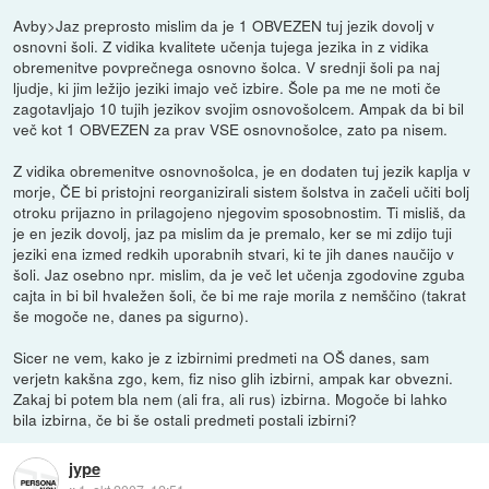
Avby>Jaz preprosto mislim da je 1 OBVEZEN tuj jezik dovolj v
osnovni šoli. Z vidika kvalitete učenja tujega jezika in z vidika
obremenitve povprečnega osnovno šolca. V srednji šoli pa naj
ljudje, ki jim ležijo jeziki imajo več izbire. Šole pa me ne moti če
zagotavljajo 10 tujih jezikov svojim osnovošolcem. Ampak da bi bil
več kot 1 OBVEZEN za prav VSE osnovnošolce, zato pa nisem.
Z vidika obremenitve osnovnošolca, je en dodaten tuj jezik kaplja v
morje, ČE bi pristojni reorganizirali sistem šolstva in začeli učiti bolj
otroku prijazno in prilagojeno njegovim sposobnostim. Ti misliš, da
je en jezik dovolj, jaz pa mislim da je premalo, ker se mi zdijo tuji
jeziki ena izmed redkih uporabnih stvari, ki te jih danes naučijo v
šoli. Jaz osebno npr. mislim, da je več let učenja zgodovine zguba
cajta in bi bil hvaležen šoli, če bi me raje morila z nemščino (takrat
še mogoče ne, danes pa sigurno).
Sicer ne vem, kako je z izbirnimi predmeti na OŠ danes, sam
verjetn kakšna zgo, kem, fiz niso glih izbirni, ampak kar obvezni.
Zakaj bi potem bla nem (ali fra, ali rus) izbirna. Mogoče bi lahko
bila izbirna, če bi še ostali predmeti postali izbirni?
jype