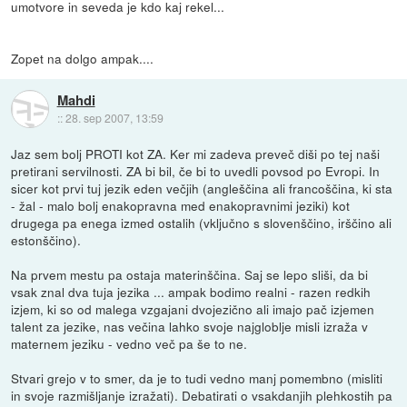
umotvore in seveda je kdo kaj rekel...
Zopet na dolgo ampak....
Mahdi
::
28. sep 2007, 13:59
Jaz sem bolj PROTI kot ZA. Ker mi zadeva preveč diši po tej naši
pretirani servilnosti. ZA bi bil, če bi to uvedli povsod po Evropi. In
sicer kot prvi tuj jezik eden večjih (angleščina ali francoščina, ki sta
- žal - malo bolj enakopravna med enakopravnimi jeziki) kot
drugega pa enega izmed ostalih (vključno s slovenščino, irščino ali
estonščino).
Na prvem mestu pa ostaja materinščina. Saj se lepo sliši, da bi
vsak znal dva tuja jezika ... ampak bodimo realni - razen redkih
izjem, ki so od malega vzgajani dvojezično ali imajo pač izjemen
talent za jezike, nas večina lahko svoje najgloblje misli izraža v
maternem jeziku - vedno več pa še to ne.
Stvari grejo v to smer, da je to tudi vedno manj pomembno (misliti
in svoje razmišljanje izražati). Debatirati o vsakdanjih plehkostih pa