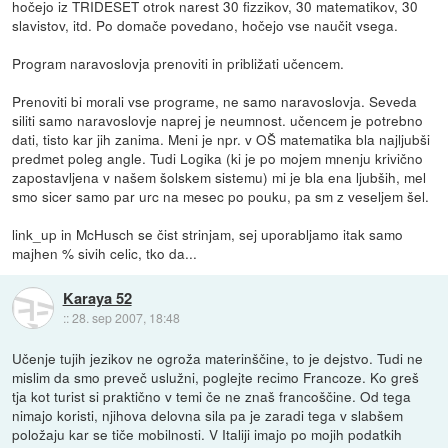
hočejo iz TRIDESET otrok narest 30 fizzikov, 30 matematikov, 30
slavistov, itd. Po domače povedano, hočejo vse naučit vsega.
Program naravoslovja prenoviti in približati učencem.
Prenoviti bi morali vse programe, ne samo naravoslovja. Seveda
siliti samo naravoslovje naprej je neumnost. učencem je potrebno
dati, tisto kar jih zanima. Meni je npr. v OŠ matematika bla najljubši
predmet poleg angle. Tudi Logika (ki je po mojem mnenju krivično
zapostavljena v našem šolskem sistemu) mi je bla ena ljubših, mel
smo sicer samo par urc na mesec po pouku, pa sm z veseljem šel.
link_up in McHusch se čist strinjam, sej uporabljamo itak samo
majhen % sivih celic, tko da...
Karaya 52
::
28. sep 2007, 18:48
Učenje tujih jezikov ne ogroža materinščine, to je dejstvo. Tudi ne
mislim da smo preveč uslužni, poglejte recimo Francoze. Ko greš
tja kot turist si praktično v temi če ne znaš francoščine. Od tega
nimajo koristi, njihova delovna sila pa je zaradi tega v slabšem
položaju kar se tiče mobilnosti. V Italiji imajo po mojih podatkih