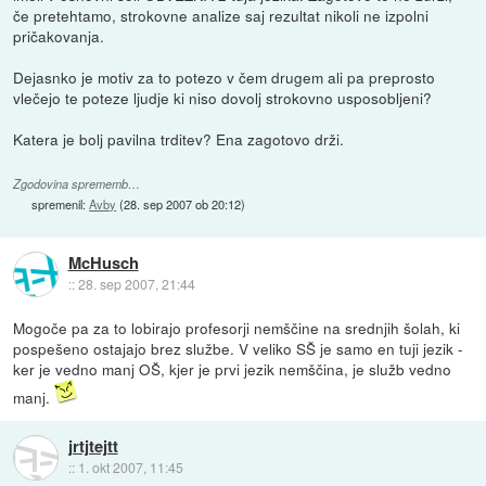
če pretehtamo, strokovne analize saj rezultat nikoli ne izpolni
pričakovanja.
Dejasnko je motiv za to potezo v čem drugem ali pa preprosto
vlečejo te poteze ljudje ki niso dovolj strokovno usposobljeni?
Katera je bolj pavilna trditev? Ena zagotovo drži.
Zgodovina sprememb…
spremenil:
Avby
(
28. sep 2007 ob 20:12
)
McHusch
::
28. sep 2007, 21:44
Mogoče pa za to lobirajo profesorji nemščine na srednjih šolah, ki
pospešeno ostajajo brez službe. V veliko SŠ je samo en tuji jezik -
ker je vedno manj OŠ, kjer je prvi jezik nemščina, je služb vedno
manj.
jrtjtejtt
::
1. okt 2007, 11:45