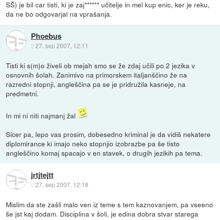
SŠ) je bil car tisti, ki je zaj****** učitelje in mel kup enic, ker je reku,
da ne bo odgovarjal na vprašanja.
Phoebus
::
27. sep 2007, 12:11
Tisti ki s(m)o živeli ob mejah smo se že zdaj učili po 2 jezika v
osnovnih šolah. Zanimivo na primorskem italjanščino že na
razredni stopnji, angleščina pa se je pridružila kasneje, na
predmetni.
In mi ni niti najmanj žal
Sicer pa, lepo vas prosim, dobesedno kriminal je da vidiš nekatere
diplomirance ki imajo neko stopnjio izobrazbe pa še tisto
angleščino komaj spacajo v en stavek, o drugih jezikih pa tema.
jrtjtejtt
::
27. sep 2007, 12:18
Mislim da ste zašli malo ven iz teme s tem kaznovanjem, pa vseeno
še jst kaj dodam. Disciplina v šoli, je edina dobra stvar starega