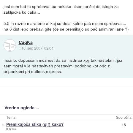
jest sem tud to sprobaval pa nekako nisem prišel do istega za
zaključka ko caka...
5.5 in razne maratone al kaj so delal kolne pač nisem sprobaval...
na 6 čist lepo prebavi gife (če se premikajo so pač animirani ane ?)
CaqKa
::
16. sep 2007, 02:04
možno. dopuščam možnost da so msdnaa xpji tak naštelani. jaz
sem moral v ie nastavitvah prestavim, podobno kot ono z
priponkami pri outlook express.
Vredno ogleda ...
Tema
Sporočila
»
Premikajoča slika (gif) kako?
16
KTr1sk