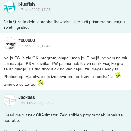
bluefish
::
7. sep 2007, 17:36
še lažji za to delo je adobe fireworks, ki je tudi primarno namenjen
spletni grafiki.
#000000
::
7. sep 2007, 17:42
No ja FW je zlo OK. program, ampak men je IR boljš, ne vem nekak
sm navajen PS vmesnika, FW pa ima nek lev vmesnik vsaj ko gre
za animacijo. Pa tud tutorialov bo več najdu za ImageReady in
Photoshop. Aja btw. se je izdelava bannerčkov full podražila
ajmo da se zaradi
Jackass
::
11. sep 2007, 00:06
Ulead ma tut nek GifAnimator. Zelo soliden programček, lahek za
uporabo.