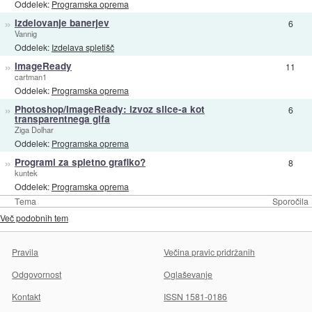
Oddelek:
Programska oprema
»
Izdelovanje banerjev
6
Vannig
Oddelek:
Izdelava spletišč
»
ImageReady
11
cartman1
Oddelek:
Programska oprema
»
Photoshop/ImageReady: izvoz slice-a kot
6
transparentnega gifa
Ziga Dolhar
Oddelek:
Programska oprema
»
Programi za spletno grafiko?
8
kuntek
Oddelek:
Programska oprema
Tema
Sporočila
Več podobnih tem
Pravila
Večina pravic pridržanih
Odgovornost
Oglaševanje
Kontakt
ISSN 1581-0186