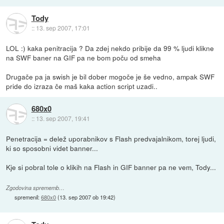
Tody
::
13. sep 2007, 17:01
LOL :) kaka penitracija ? Da zdej nekdo pribije da 99 % ljudi klikne
na SWF baner na GIF pa ne bom poču od smeha
Drugače pa ja swish je bil dober mogoče je še vedno, ampak SWF
pride do izraza če maš kaka action script uzadi..
680x0
::
13. sep 2007, 19:41
Penetracija = delež uporabnikov s Flash predvajalnikom, torej ljudi,
ki so sposobni videt banner...
Kje si pobral tole o klikih na Flash in GIF banner pa ne vem, Tody...
Zgodovina sprememb…
spremenil:
680x0
(
13. sep 2007 ob 19:42
)