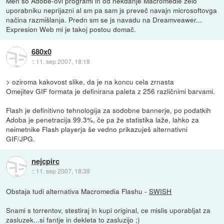
Men so Adobe-ovi programi in od nekdanje Macromedie zelo
uporabniku neprijazni al sm pa sam js preveč navajn microsoftovga
načina razmišlanja. Predn sm se js navadu na Dreamveawer...
Expresion Web mi je takoj postou domač.
680x0
::
11. sep 2007, 18:18
> oziroma kakovost slike, da je na koncu cela zrnasta
Omejitev GIF formata je definirana paleta z 256 različnimi barvami.
Flash je definitivno tehnologija za sodobne bannerje, po podatkih
Adoba je penetracija 99.3%, če pa že statistika laže, lahko za
neimetnike Flash playerja še vedno prikazuješ alternativni
GIF/JPG.
nejcpirc
::
11. sep 2007, 18:38
Obstaja tudi alternativa Macromedia Flashu -
SWISH
Snami s torrentov, stestiraj in kupi original, ce mislis uporabljat za
zasluzek...si fantje in dekleta to zasluzijo ;)