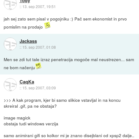
Tody
::
13. sep 2007, 19:51
jah sej zato sem pisal v pogojniku :) Pač sem ekonomist in prvo
pomislim na prodajo
Jackass
::
15. sep 2007, 01:08
Men se zdi tut tale izraz penetracija mogoče mal neustrezen... sam
ne bom načenju
CaqKa
::
15. sep 2007, 03:09
>>> A kak program, kjer bi samo slikice vstavljal in na koncu
skreiral .gif, pa ne obstaja?
image magick
obstaja tudi windows verzija
samo animirani gifi so kolkor mi je znano disejblani od xpsp2 dalje..