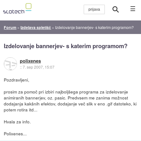
☰
Forum
»
Izdelava spletišč
»
Izdelovanje bannerjev- s katerim programom?
Izdelovanje bannerjev- s katerim programom?
polixenes
::
7. sep 2007, 15:07
Pozdravljeni,
prosim za pomoč pri izbiri najboljšega programa za izdelovanje
animiranih bannerjev, oz. pasic. Predvsem me zanima možnost
dodajanja kakšnih efektov, dodajanje več slik v eno .gif datoteko, ki
potem rotira itd...
Hvala za info.
Polixenes...