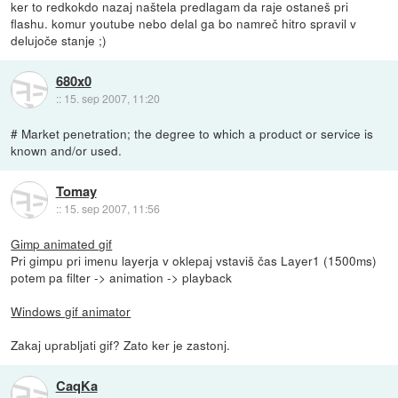
ker to redkokdo nazaj naštela predlagam da raje ostaneš pri
flashu. komur youtube nebo delal ga bo namreč hitro spravil v
delujoče stanje ;)
680x0
::
15. sep 2007, 11:20
# Market penetration; the degree to which a product or service is
known and/or used.
Tomay
::
15. sep 2007, 11:56
Gimp animated gif
Pri gimpu pri imenu layerja v oklepaj vstaviš čas Layer1 (1500ms)
potem pa filter -> animation -> playback
Windows gif animator
Zakaj uprabljati gif? Zato ker je zastonj.
CaqKa