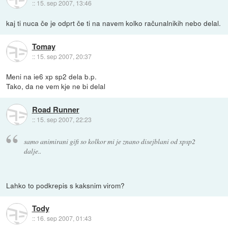
::
15. sep 2007, 13:46
kaj ti nuca če je odprt če ti na navem kolko računalnikih nebo delal.
Tomay
::
15. sep 2007, 20:37
Meni na ie6 xp sp2 dela b.p.
Tako, da ne vem kje ne bi delal
Road Runner
::
15. sep 2007, 22:23
samo animirani gifi so kolkor mi je znano disejblani od xpsp2
dalje..
Lahko to podkrepis s kaksnim virom?
Tody
::
16. sep 2007, 01:43