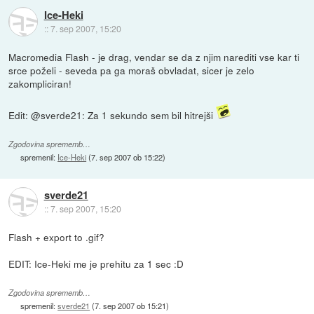
Ice-Heki
::
7. sep 2007, 15:20
Macromedia Flash - je drag, vendar se da z njim narediti vse kar ti
srce poželi - seveda pa ga moraš obvladat, sicer je zelo
zakompliciran!
Edit: @sverde21: Za 1 sekundo sem bil hitrejši
Zgodovina sprememb…
spremenil:
Ice-Heki
(
7. sep 2007 ob 15:22
)
sverde21
::
7. sep 2007, 15:20
Flash + export to .gif?
EDIT: Ice-Heki me je prehitu za 1 sec :D
Zgodovina sprememb…
spremenil:
sverde21
(
7. sep 2007 ob 15:21
)