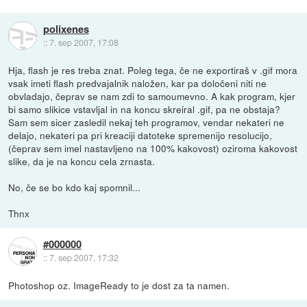
polixenes
::
7. sep 2007, 17:08
Hja, flash je res treba znat. Poleg tega, če ne exportiraš v .gif mora
vsak imeti flash predvajalnik naložen, kar pa določeni niti ne
obvladajo, čeprav se nam zdi to samoumevno. A kak program, kjer
bi samo slikice vstavljal in na koncu skreiral .gif, pa ne obstaja?
Sam sem sicer zasledil nekaj teh programov, vendar nekateri ne
delajo, nekateri pa pri kreaciji datoteke spremenijo resolucijo,
(čeprav sem imel nastavljeno na 100% kakovost) oziroma kakovost
slike, da je na koncu cela zrnasta.
No, če se bo kdo kaj spomnil...
Thnx
#000000
::
7. sep 2007, 17:32
Photoshop oz. ImageReady to je dost za ta namen.