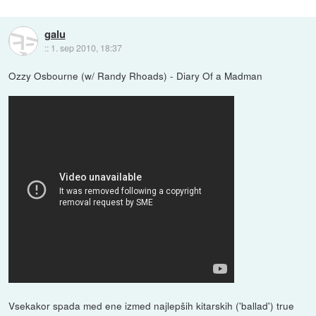
galu
::
1. sep 2010, 18:37
Ozzy Osbourne (w/ Randy Rhoads) - Diary Of a Madman
Vsekakor spada med ene izmed najlepših kitarskih ('ballad') true