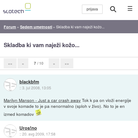
☰
Forum
»
Sedem umetnosti
»
Skladba ki vam naježi kožo...
Skladba ki vam naježi kožo...
7
/ 10
««
«
»
»»
blackbfm
::
3. jul 2008, 13:05
Marilyn Manson - Just a car crash away
Tok k pa on vloži energije
v svoje komade to je pa nenormalno (sploh v živo). No to je en
izmed komadov
Uros!no
::
20. avg 2009, 17:58