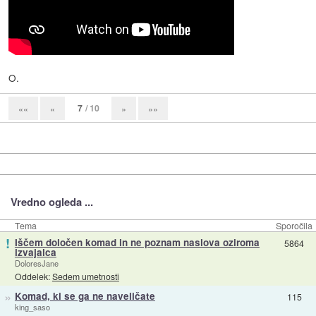
O.
7
/ 10
««
«
»
»»
Vredno ogleda ...
Tema
Sporočila
!
Iščem določen komad in ne poznam naslova oziroma
5864
izvajalca
DoloresJane
Oddelek:
Sedem umetnosti
»
Komad, ki se ga ne naveličate
115
king_saso