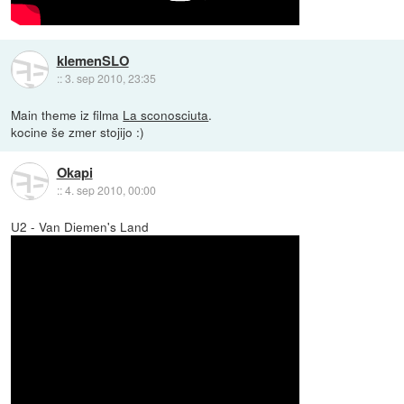
klemenSLO
::
3. sep 2010, 23:35
Main theme iz filma
La sconosciuta
.
kocine še zmer stojijo :)
Okapi
::
4. sep 2010, 00:00
U2 - Van Diemen's Land