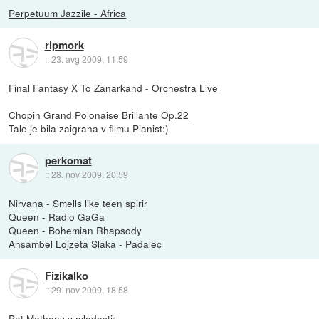
Perpetuum Jazzile - Africa
ripmork
::
23. avg 2009, 11:59
Final Fantasy X To Zanarkand - Orchestra Live
Chopin Grand Polonaise Brillante Op.22
Tale je bila zaigrana v filmu Pianist:)
perkomat
::
28. nov 2009, 20:59
Nirvana - Smells like teen spirir
Queen - Radio GaGa
Queen - Bohemian Rhapsody
Ansambel Lojzeta Slaka - Padalec
Fizikalko
::
29. nov 2009, 18:58
Pat Metheny v mladosti: