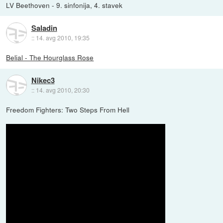
LV Beethoven - 9. sinfonija, 4. stavek
Saladin
::
14. avg 2010, 19:35
Belial - The Hourglass Rose
Nikec3
::
14. avg 2010, 20:30
Freedom Fighters: Two Steps From Hell