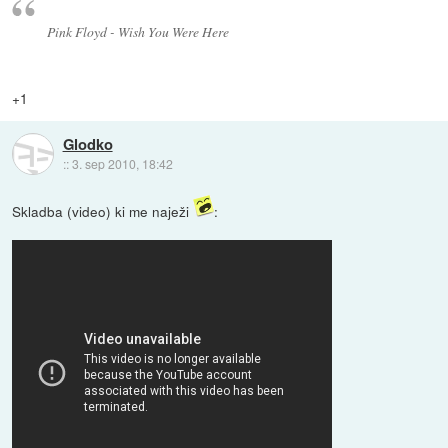
Pink Floyd - Wish You Were Here
+1
Glodko
::
3. sep 2010, 18:42
Skladba (video) ki me naježi
: