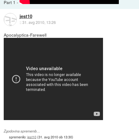
Part 1 -
jest10
::
31. avg 2010, 13:26
Apocalyptica-Farewell
Zgodovina sprememb…
spremenilo:
jest10
(
31. avg 2010 ob 13:30
)