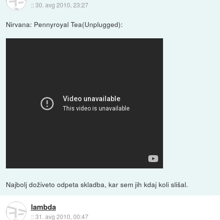
::
30. avg 2010, 23:27
Nirvana: Pennyroyal Tea(Unplugged):
Najbolj doživeto odpeta skladba, kar sem jih kdaj koli slišal.
lambda
::
31. avg 2010, 00:47