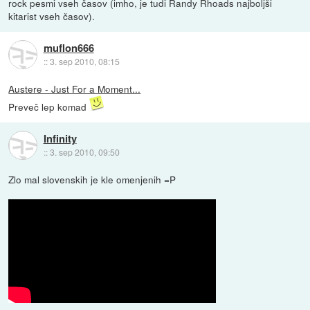
rock pesmi vseh časov (imho, je tudi Randy Rhoads najboljši
kitarist vseh časov).
muflon666
::
3. sep 2010, 08:15
Austere - Just For a Moment...
Preveč lep komad
Infinity
::
3. sep 2010, 09:50
Zlo mal slovenskih je kle omenjenih =P