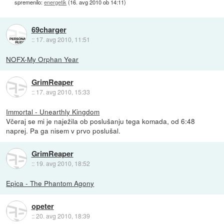
spremenilo:
energetik
(
16. avg 2010 ob 14:11
)
69charger
::
17. avg 2010, 11:51
NOFX-My Orphan Year
GrimReaper
::
17. avg 2010, 15:33
Immortal - Unearthly Kingdom
Včeraj se mi je naježila ob poslušanju tega komada, od 6:48
naprej. Pa ga nisem v prvo poslušal.
GrimReaper
::
19. avg 2010, 18:52
Epica - The Phantom Agony
opeter
::
20. avg 2010, 18:39