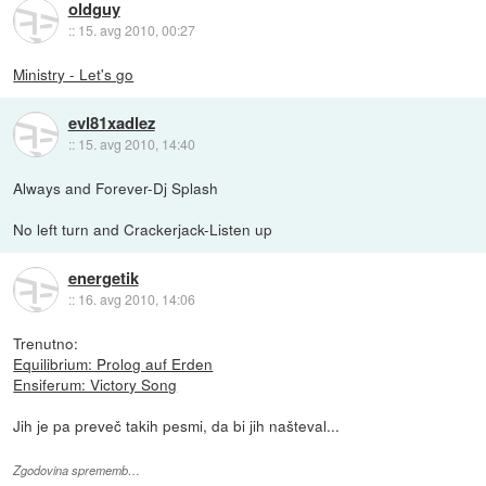
oldguy
::
15. avg 2010, 00:27
Ministry - Let's go
evl81xadlez
::
15. avg 2010, 14:40
Always and Forever-Dj Splash
No left turn and Crackerjack-Listen up
energetik
::
16. avg 2010, 14:06
Trenutno:
Equilibrium: Prolog auf Erden
Ensiferum: Victory Song
Jih je pa preveč takih pesmi, da bi jih našteval...
Zgodovina sprememb…