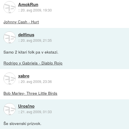
AmokRun
::
20. avg 2009, 19:30
Johnny Cash - Hurt
delfinus
::
20. avg 2009, 21:35
Samo 2 kitari folk pa v ekstazi.
Rodrigo y Gabriela - Diablo Rojo
xabre
::
20. avg 2009, 23:36
Bob Marley- Three Little Birds
Uros!no
::
21. avg 2009, 01:33
Še slovenski prizvok.