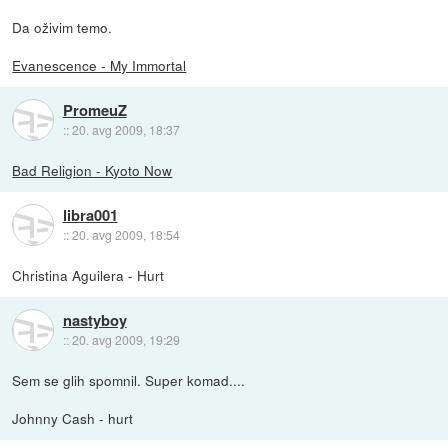
Da oživim temo.
Evanescence - My Immortal
PromeuZ
::
20. avg 2009, 18:37
Bad Religion - Kyoto Now
libra001
::
20. avg 2009, 18:54
Christina Aguilera - Hurt
nastyboy
::
20. avg 2009, 19:29
Sem se glih spomnil. Super komad....
Johnny Cash - hurt