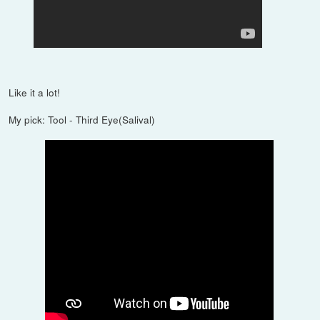
Like it a lot!
My pick: Tool - Third Eye(Salival)