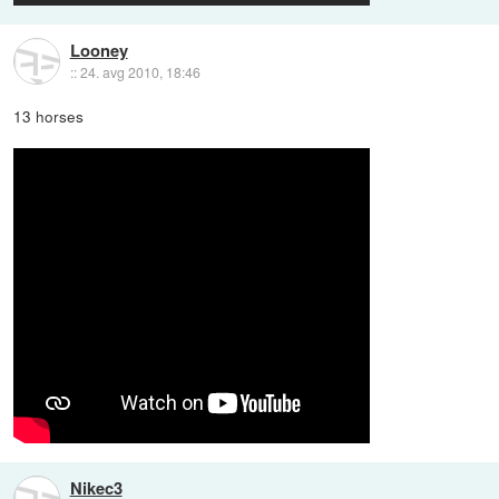
Looney
::
24. avg 2010, 18:46
13 horses
Nikec3