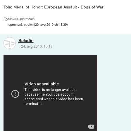
Tole:
Medal of Honor: European Assault - Dogs of War
Zgodovina sprememb…
spremenil:
opeter
(
20. avg 2010 ob 18:39
)
Saladin
::
24. avg 2010, 16:18