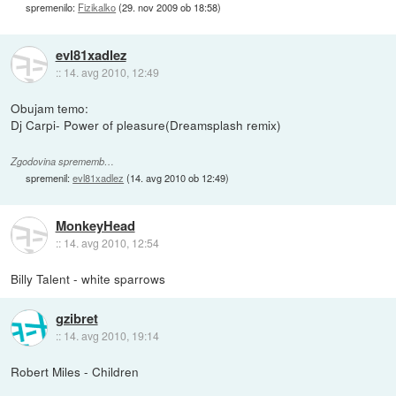
spremenilo:
Fizikalko
(
29. nov 2009 ob 18:58
)
evl81xadlez
::
14. avg 2010, 12:49
Obujam temo:
Dj Carpi- Power of pleasure(Dreamsplash remix)
Zgodovina sprememb…
spremenil:
evl81xadlez
(
14. avg 2010 ob 12:49
)
MonkeyHead
::
14. avg 2010, 12:54
Billy Talent - white sparrows
gzibret
::
14. avg 2010, 19:14
Robert Miles - Children