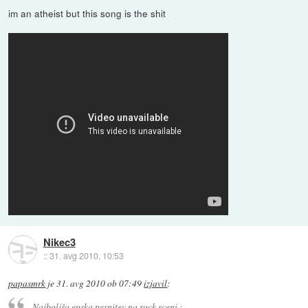
im an atheist but this song is the shit
Nikec3
::
31. avg 2010, 10:53
papasmrk
je
31. avg 2010 ob 07:49
izjavil
:
Najboljša epska pesnitev na rock sceni :