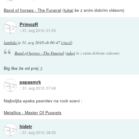
Band of horses - The Funeral
(
tukaj
še z enim dobrim videom)
PrimozR
::
31. avg 2010, 01:25
lambda
je
31. avg 2010 ob 00:47
izjavil
:
Band of horses - The Funeral
(
tukaj
še z enim dobrim videom)
Big like že od prej ;)
papasmrk
::
31. avg 2010, 07:49
Najboljša epska pesnitev na rock sceni :
Metallica - Master Of Puppets
hidetr
::
31. avg 2010, 08:35