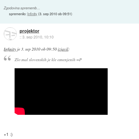
Zgodovina sprememb…
spremenilo:
Infinity
(
3. sep 2010 ob 09:51
)
projektor
::
3. sep 2010, 10:10
Infinity
je
3. sep 2010 ob 09:50
izjavil
:
Zlo mal slovenskih je kle omenjenih =P
+1 :)