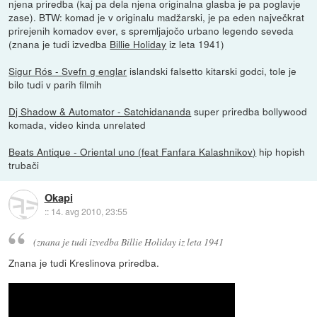
njena priredba (kaj pa dela njena originalna glasba je pa poglavje
zase). BTW: komad je v originalu madžarski, je pa eden največkrat
prirejenih komadov ever, s spremljajočo urbano legendo seveda
(znana je tudi izvedba
Billie Holiday
iz leta 1941)
Sigur Rós - Svefn g englar
islandski falsetto kitarski godci, tole je
bilo tudi v parih filmih
Dj Shadow & Automator - Satchidananda
super priredba bollywood
komada, video kinda unrelated
Beats Antique - Oriental uno (feat Fanfara Kalashnikov)
hip hopish
trubači
Okapi
::
14. avg 2010, 23:55
(znana je tudi izvedba Billie Holiday iz leta 1941
Znana je tudi Kreslinova priredba.