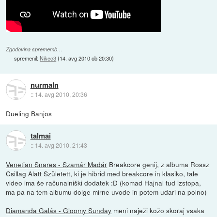
Zgodovina sprememb…
spremenil:
Nikec3
(
14. avg 2010 ob 20:30
)
nurmaln
::
14. avg 2010, 20:36
Dueling Banjos
talmai
::
14. avg 2010, 21:43
Venetian Snares - Szamár Madár
Breakcore genij, z albuma Rossz
Csillag Alatt Született, ki je hibrid med breakcore in klasiko, tale
video ima še računalniški dodatek :D (komad Hajnal tud izstopa,
ma pa na tem albumu dolge mirne uvode in potem udari na polno)
Diamanda Galás - Gloomy Sunday
meni naježi kožo skoraj vsaka