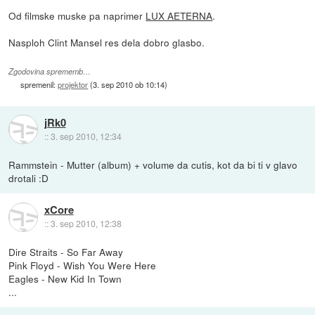
Od filmske muske pa naprimer
LUX AETERNA
.
Nasploh Clint Mansel res dela dobro glasbo.
Zgodovina sprememb…
spremenil:
projektor
(
3. sep 2010 ob 10:14
)
jRk0
::
3. sep 2010, 12:34
Rammstein - Mutter (album) + volume da cutis, kot da bi ti v glavo
drotali :D
xCore
::
3. sep 2010, 12:38
Dire Straits - So Far Away
Pink Floyd - Wish You Were Here
Eagles - New Kid In Town
...