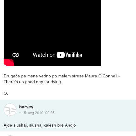
Drugače pa mene vedno po malem strese Maura O'Connell -
There's no good day for dying.
O.
harvey
::
15. avg 2010, 00:25
Ajde slushaj, slushaj kalesh bre Andjo