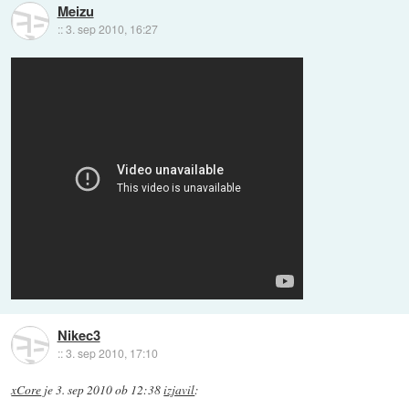
Meizu
::
3. sep 2010, 16:27
Nikec3
::
3. sep 2010, 17:10
xCore
je
3. sep 2010 ob 12:38
izjavil
: