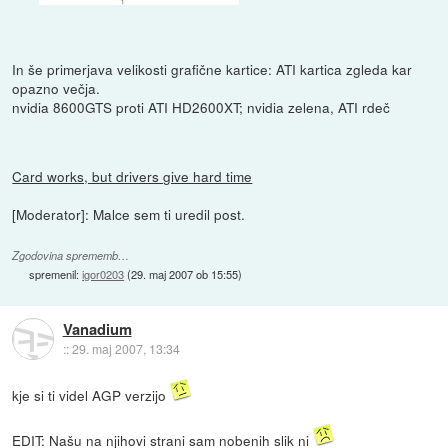
In še primerjava velikosti grafične kartice: ATI kartica zgleda kar
opazno večja.
nvidia 8600GTS proti ATI HD2600XT; nvidia zelena, ATI rdeč
Card works, but drivers give hard time
[Moderator]: Malce sem ti uredil post.
Zgodovina sprememb…
spremenil:
igor0203
(
29. maj 2007 ob 15:55
)
Vanadium
::
29. maj 2007, 13:34
kje si ti videl AGP verzijo
EDIT: Našu na njihovi strani sam nobenih slik ni