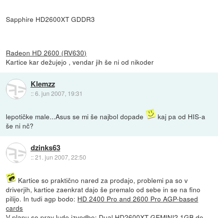
Sapphire HD2600XT GDDR3
Radeon HD 2600 (RV630)
Kartice kar dežujejo , vendar jih še ni od nikoder
Klemzz
::
6. jun 2007, 19:31
lepotičke male...Asus se mi še najbol dopade
kaj pa od HIS-a
še ni nč?
dzinks63
::
21. jun 2007, 22:50
Kartice so praktično nared za prodajo, problemi pa so v
driverjih, kartice zaenkrat dajo še premalo od sebe in se na fino
pilijo. In tudi agp bodo:
HD 2400 Pro and 2600 Pro AGP-based
cards
V planu so prav lude izvedbe:
Dual HD2600XT GEMINI2
1GB de