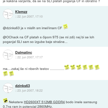
je kakšna varjanta, da se na SLI platah poganja CF in obratno ?
Klemzz
::
22. jun 2007, 17:10
@dzinks63 ja v mislih sm imel/imam CF
@OChack na CF platah s čipom 975 (se mi zdi) nej bi se loh
poganjal SLI sam so izgube baje strašne...
Dalmatinc
::
22. jun 2007, 17:17
ma....zakaj še ni nbenih testov ...............
dzinks63
::
23. jun 2007, 18:22
Nekatere
HD2600XT 512MB GDDR4
bodo imele samsung
0,7ns ram in potencial 2860MHz.