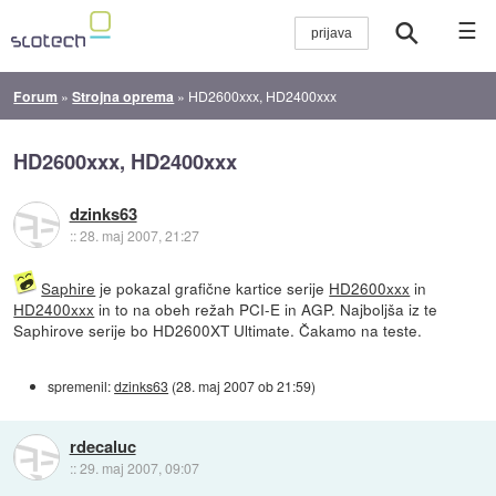
☰
Forum
»
Strojna oprema
»
HD2600xxx, HD2400xxx
HD2600xxx, HD2400xxx
dzinks63
::
28. maj 2007, 21:27
Saphire
je pokazal grafične kartice serije
HD2600xxx
in
HD2400xxx
in to na obeh režah PCI-E in AGP. Najboljša iz te
Saphirove serije bo HD2600XT Ultimate. Čakamo na teste.
spremenil:
dzinks63
(
28. maj 2007 ob 21:59
)
rdecaluc
::
29. maj 2007, 09:07