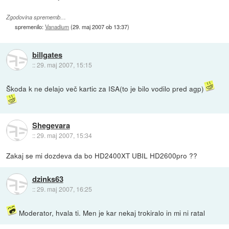
Zgodovina sprememb…
spremenilo:
Vanadium
(
29. maj 2007 ob 13:37
)
billgates
::
29. maj 2007, 15:15
Škoda k ne delajo več kartic za ISA(to je bilo vodilo pred agp)
Shegevara
::
29. maj 2007, 15:34
Zakaj se mi dozdeva da bo HD2400XT UBIL HD2600pro ??
dzinks63
::
29. maj 2007, 16:25
Moderator, hvala ti. Men je kar nekaj trokiralo in mi ni ratal