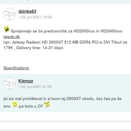
dzinks63
::
23. jun 2007, 19:49
Sprejemajo se že prednaročila za HD2600xxx in HD2400xxx:
tweak.dk
npr: Jetway Radeon HD 2600XT 512 MB DDR4 PCI-e DVI TVout za
179€ , Delivery time: 14-21 days
Specifications
Klemzz
::
23. jun 2007, 21:55
jst sm mal primišleval in si bom raj 2900XT ubodu, čez čas pa še
eno
pa bota u CF