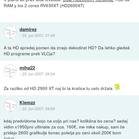
RAM y los 2 cores RV630XT (HD2600XT)
damirez
::
22. jun 2007, 01:49
A ta HD spredej pomen da znajo dekodirat HD? Da lahko gledaš
HD programe prek VLCja?
miha22
::
22. jun 2007, 09:54
Za razliko od HD 2900 XT naj bi ta kratica tu celo držala
Klemzz
::
22. jun 2007, 09:59
kdaj predvidoma bojo na voljo pri nas? kolikšna bo cena? sedaj
vidim x1950pro ultimate za cca. 160€, me mika nakup, sam če
pridejo 2600 grafikulje konec poletja po ceni okoli 200€ bom
čakal...