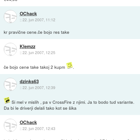
OChack
::
22. jun 2007, 11:12
kr pravične cene.če bojo res take
Klemzz
::
22. jun 2007, 12:25
če bojo cene take takoj 2 kupm
.
dzinks63
::
22. jun 2007, 12:39
Si mel v mislih , pa v CrossFire z njimi. Ja to bodo tud variante.
Da bi le driverji delali tako kot se šika
OChack
::
22. jun 2007, 12:43