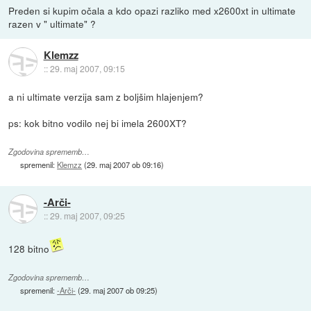
Preden si kupim očala a kdo opazi razliko med x2600xt in ultimate
razen v " ultimate" ?
Klemzz
::
29. maj 2007, 09:15
a ni ultimate verzija sam z boljšim hlajenjem?
ps: kok bitno vodilo nej bi imela 2600XT?
Zgodovina sprememb…
spremenil:
Klemzz
(
29. maj 2007 ob 09:16
)
-Arči-
::
29. maj 2007, 09:25
128 bitno
Zgodovina sprememb…
spremenil:
-Arči-
(
29. maj 2007 ob 09:25
)