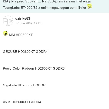
ISA j bila pred VLB-jem... Na VLB-ju sm še sam imel enga
TsengLabs ET4000/32 z enim megazlogom pomnilnika
dzinks63
::
6. jun 2007, 19:25
MSI HD2600XT
GECUBE HD2600XT GDDR4
PowerColor Radeon HD2600XT GDDR3
Gigabyte HD2600XT GDDR3
Asus HD2600XT GDDR4