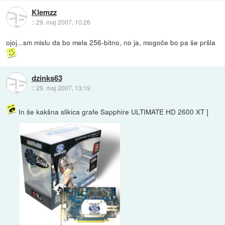
Klemzz
::
29. maj 2007, 10:26
ojoj...sm mislu da bo mela 256-bitno, no ja, mogoče bo pa še pršla
dzinks63
::
29. maj 2007, 13:19
In še kakšna slikica grafe Sapphire ULTIMATE HD 2600 XT ]