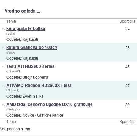
Vredno ogleda ...
Tema
Sporočila
»
kera grafa je boljsa
24
rosho
Oddelek:
Kaj kupiti
»
katera Grafična do 100€?
25
stock
Oddelek:
Kaj kupiti
»
Testi ATI HD2600 series
45
dzinks63
Oddelek:
Strojna oprema
»
ATI/AMD Radeon HD2600XT test
27
OChack
Oddelek:
Zvok in slika
»
AMD izdal cenovno ugodne DX10 grafikulje
30
madviper
Oddelek:
Novice
/
Grafične kartice
Tema
Sporočila
Več podobnih tem