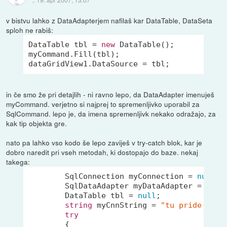
v bistvu lahko z DataAdapterjem nafilaš kar DataTable, DataSeta
sploh ne rabiš:
DataTable tbl = 
new
 DataTable();

myCommand.Fill(tbl);

dataGridView1.DataSource = tbl;
in če smo že pri detajlih - ni ravno lepo, da DataAdapter imenuješ
myCommand. verjetno si najprej to spremenljivko uporabil za
SqlCommand. lepo je, da imena spremenljivk nekako odražajo, za
kak tip objekta gre.
nato pa lahko vso kodo še lepo zaviješ v try-catch blok, kar je
dobro naredit pri vseh metodah, ki dostopajo do baze. nekaj
takega:
        SqlConnection myConnection = 
null
;

        SqlDataAdapter myDataAdapter = 
null
;
        DataTable tbl = 
null
;

string
 myCnnString = 
"tu pride conn
try
        {
