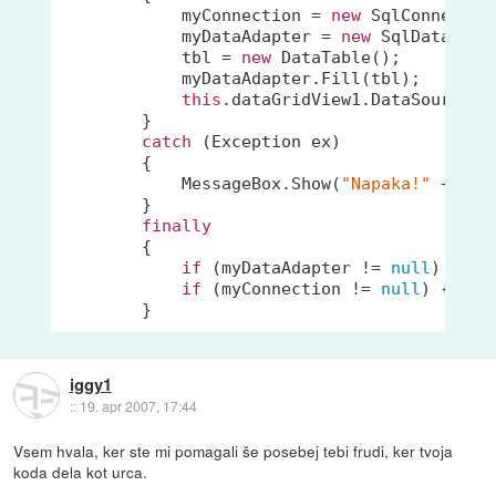
            myConnection = 
new
 SqlConnection
            myDataAdapter = 
new
 SqlDataAdap
            tbl = 
new
 DataTable();

            myDataAdapter.Fill(tbl);

this
.dataGridView1.DataSource = 
        }

catch
 (Exception ex)

        {

            MessageBox.Show(
"Napaka!"
 + Env
        }

finally
        {

if
 (myDataAdapter != 
null
) { my
if
 (myConnection != 
null
) { myC
        }
iggy1
::
19. apr 2007, 17:44
Vsem hvala, ker ste mi pomagali še posebej tebi frudi, ker tvoja
koda dela kot urca.