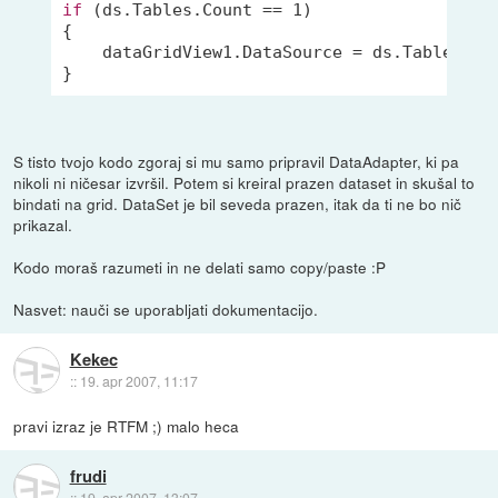
if
 (ds.Tables.Count == 
1
)

{

    dataGridView1.DataSource = ds.Tables[
0
]
S tisto tvojo kodo zgoraj si mu samo pripravil DataAdapter, ki pa
nikoli ni ničesar izvršil. Potem si kreiral prazen dataset in skušal to
bindati na grid. DataSet je bil seveda prazen, itak da ti ne bo nič
prikazal.
Kodo moraš razumeti in ne delati samo copy/paste :P
Nasvet: nauči se uporabljati dokumentacijo.
Kekec
::
19. apr 2007, 11:17
pravi izraz je RTFM ;) malo heca
frudi
::
19. apr 2007, 13:07