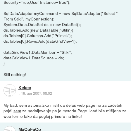
Security=True;User Instance=True");
SqlDataAdapter myCommand = new SqlDataAdapter("Select *
From Stiki", myConnection);
System.Data.DataSet ds = new DataSet();
ds.Tables.Add(new DataTable("Stiki"));
ds.Tables[0].Columns.Add("Priimek");
ds.Tables[0].Rows.Add(dataGridView1);
dataGridView1.DataMember = "Stiki";
dataGridView1.DataSource = ds;
}
Still nothing!
Kekec
::
19. apr 2007, 08:02
My bad, sem avtomatsko mislil da delaš web page no za začetek
pojdi
sem
za nadaljevanje pa je metoda Page_load bila mišljena za
web formo tako da poglej primere na linku!
MaCoFaCo