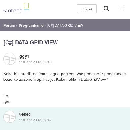
☰
Forum
»
Programiranje
»
[C#] DATA GRID VIEW
[C#] DATA GRID VIEW
iggy1
::
18. apr 2007, 05:13
Kako bi naredil, da imam v grid pogledu vse podatke iz podatkovne
baze ko zaženem aplikacijo. Kako nafilam DataGridView?
Lp,
Igor
Kekec
::
18. apr 2007, 07:47