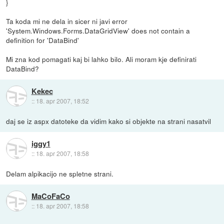
}
Ta koda mi ne dela in sicer ni javi error
'System.Windows.Forms.DataGridView' does not contain a
definition for 'DataBind'
Mi zna kod pomagati kaj bi lahko bilo. Ali moram kje definirati
DataBind?
Kekec
::
18. apr 2007, 18:52
daj se iz aspx datoteke da vidim kako si objekte na strani nasatvil
iggy1
::
18. apr 2007, 18:58
Delam alpikacijo ne spletne strani.
MaCoFaCo
::
18. apr 2007, 18:58