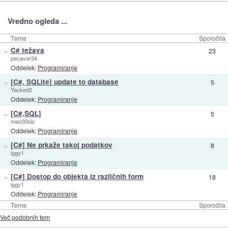
Vredno ogleda ...
Tema
Sporočila
»
C# težava
23
pecavar34
Oddelek:
Programiranje
»
[C#, SQLite] update to database
5
Yacked2
Oddelek:
Programiranje
»
[C#,SQL]
5
max00slo
Oddelek:
Programiranje
»
[C#] Ne prkaže takoj podatkov
8
iggy1
Oddelek:
Programiranje
»
[C#] Dostop do objekta iz različnih form
18
iggy1
Oddelek:
Programiranje
Tema
Sporočila
Več podobnih tem