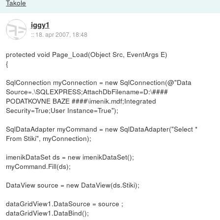
Takole
iggy1
::
18. apr 2007, 18:48
protected void Page_Load(Object Src, EventArgs E)
{
SqlConnection myConnection = new SqlConnection(@"Data
Source=.\SQLEXPRESS;AttachDbFilename=D:\####
PODATKOVNE BAZE ####\imenik.mdf;Integrated
Security=True;User Instance=True");
SqlDataAdapter myCommand = new SqlDataAdapter("Select *
From Stiki", myConnection);
imenikDataSet ds = new imenikDataSet();
myCommand.Fill(ds);
DataView source = new DataView(ds.Stiki);
dataGridView1.DataSource = source ;
dataGridView1.DataBind();