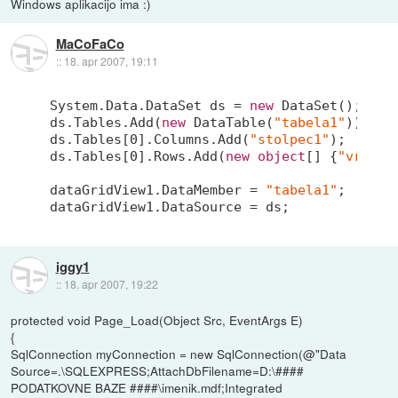
Windows aplikacijo ima :)
MaCoFaCo
::
18. apr 2007, 19:11
System.Data.DataSet ds = 
new
 DataSet();

ds.Tables.Add(
new
 DataTable(
"tabela1"
));

ds.Tables[
0
].Columns.Add(
"stolpec1"
);

ds.Tables[
0
].Rows.Add(
new
object
[] {
"vredno
dataGridView1.DataMember = 
"tabela1"
;

iggy1
::
18. apr 2007, 19:22
protected void Page_Load(Object Src, EventArgs E)
{
SqlConnection myConnection = new SqlConnection(@"Data
Source=.\SQLEXPRESS;AttachDbFilename=D:\####
PODATKOVNE BAZE ####\imenik.mdf;Integrated