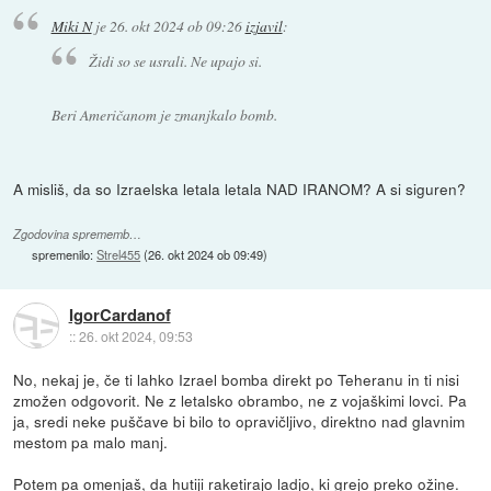
Miki N
je
26. okt 2024 ob 09:26
izjavil
:
Židi so se usrali. Ne upajo si.
Beri Američanom je zmanjkalo bomb.
A misliš, da so Izraelska letala letala NAD IRANOM? A si siguren?
Zgodovina sprememb…
spremenilo:
Strel455
(
26. okt 2024 ob 09:49
)
IgorCardanof
::
26. okt 2024, 09:53
No, nekaj je, če ti lahko Izrael bomba direkt po Teheranu in ti nisi
zmožen odgovorit. Ne z letalsko obrambo, ne z vojaškimi lovci. Pa
ja, sredi neke puščave bi bilo to opravičljivo, direktno nad glavnim
mestom pa malo manj.
Potem pa omenjaš, da hutiji raketirajo ladjo, ki grejo preko ožine.