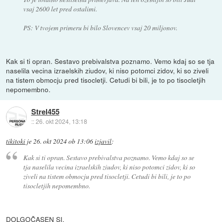
vsaj 2600 let pred ostalimi.
PS: V tvojem primeru bi bilo Slovencev vsaj 20 miljonov.
Kak si ti opran. Sestavo prebivalstva poznamo. Vemo kdaj so se tja
naselila vecina izraelskih ziudov, ki niso potomci zidov, ki so ziveli
na tistem obmocju pred tisocletji. Cetudi bi bili, je to po tisocletjih
nepomembno.
Strel455
::
26. okt 2024, 13:18
tikitoki
je
26. okt 2024 ob 13:06
izjavil
:
Kak si ti opran. Sestavo prebivalstva poznamo. Vemo kdaj so se
tja naselila vecina izraelskih ziudov, ki niso potomci zidov, ki so
ziveli na tistem obmocju pred tisocletji. Cetudi bi bili, je to po
tisocletjih nepomembno.
DOLGOČASEN SI.