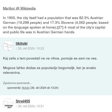
Maribor @ Wikipedia
In 1900, the city itself had a population that was 82.3% Austrian
German (19,298 people) and 17.3% Slovene (4,062 people; based
on the language spoken at home);[27]: 4 most of the city's capital
and public life was in Austrian German hands.
tikitoki
::
26. okt 2024, 13:23
Kaj zelis s tem povedati ne ve nihce, pomoje se sam ne ves.
Mogoce lahko dodas se populacijo bogomoljk, ker je enako
relevantna.
Zgodovina sprememb…
spremenilo:
tikitoki
(
26. okt 2024 ob 13:24
)
Strel455
::
26. okt 2024, 13:31