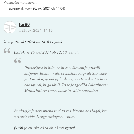
Zgodovina sprememb…
spremenil:
kow
(
26. okt 2024 ob 14:04
)
fur80
::
26. okt 2024, 14:15
kow
je
26. okt 2024 ob 14:03
izjavil
:
tikitoki
je
26. okt 2024 ob 12:50
izjavil
:
Primerljivo bi bilo, ce bi se v Slovenijo priselil
miljonov Romov, nato bi nasilno nagnali Slovence
na Korosko, in del njih ob mejo s Hrvasko. Ce bi se
kdo upiral, bi ga ubili. To se je zgodilo Palestincem.
Moras biti res trcen, da se to zdi to normalno.
Analogija je neresnicna in ti to ves. Vseeno bos lagal, ker
sovrazis zide. Druge razlage ne vidim.
fur80
je
26. okt 2024 ob 13:59
izjavil
: