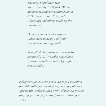
The total population was
approximately 1,739,624. Of this
number, Muslims constituted about
61%, Jews around 30%, and
Christians and others made up the
remainder.
Danes je na svetu 14 miljonov
Palestincev in nekje 7 miljonov
Izraelcev judovskega rodu.
Se ti zdi, da bi zatiran narod se tako
pomnožila X10? Lahko pogledamo
zatirane narode po svetu, kjer njihovo
število pada.
Zakaj zavajas. Je cisto jasno, da se je v Palestino
preselilo toliksno stevilo zidov, da so popolnoma
spremenili versko sestavo prebivalstva. Na zacetku
prejsnjega stoletja, je bilo zidov v Palestini pod
10%.