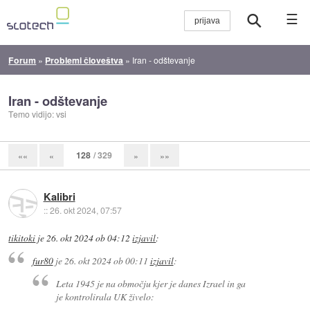
☰
Forum
»
Problemi človeštva
»
Iran - odštevanje
Iran - odštevanje
Temo vidijo: vsi
128
/ 329
««
«
»
»»
Kalibri
::
26. okt 2024, 07:57
tikitoki
je
26. okt 2024 ob 04:12
izjavil
:
fur80
je
26. okt 2024 ob 00:11
izjavil
:
Leta 1945 je na območju kjer je danes Izrael in ga
je kontrolirala UK živelo: