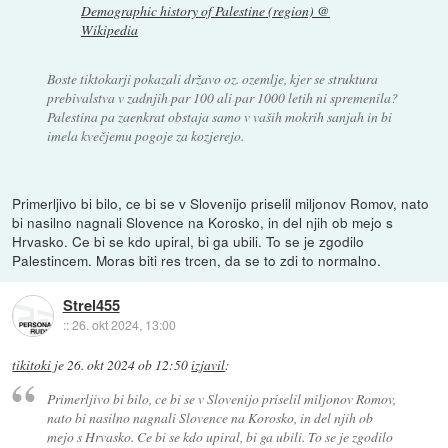
Demographic history of Palestine (region) @
Wikipedia
Boste tiktokarji pokazali državo oz. ozemlje, kjer se struktura
prebivalstva v zadnjih par 100 ali par 1000 letih ni spremenila?
Palestina pa zaenkrat obstaja samo v vaših mokrih sanjah in bi
imela kvečjemu pogoje za kozjerejo.
Primerljivo bi bilo, ce bi se v Slovenijo priselil miljonov Romov, nato
bi nasilno nagnali Slovence na Korosko, in del njih ob mejo s
Hrvasko. Ce bi se kdo upiral, bi ga ubili. To se je zgodilo
Palestincem. Moras biti res trcen, da se to zdi to normalno.
Strel455
::
26. okt 2024, 13:00
tikitoki
je
26. okt 2024 ob 12:50
izjavil
:
Primerljivo bi bilo, ce bi se v Slovenijo priselil miljonov Romov,
nato bi nasilno nagnali Slovence na Korosko, in del njih ob
mejo s Hrvasko. Ce bi se kdo upiral, bi ga ubili. To se je zgodilo