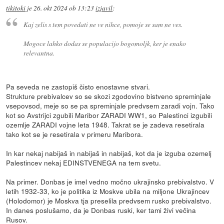
tikitoki
je
26. okt 2024 ob 13:23
izjavil
:
Kaj zelis s tem povedati ne ve nihce, pomoje se sam ne ves.
Mogoce lahko dodas se populacijo bogomoljk, ker je enako
relevantna.
Pa seveda ne zastopiš čisto enostavne stvari.
Strukture prebivalcev so se skozi zgodovino bistveno spreminjale
vsepovsod, meje so se pa spreminjale predvsem zaradi vojn. Tako
kot so Avstrijci zgubili Maribor ZARADI WW1, so Palestinci izgubili
ozemlje ZARADI vojne leta 1948. Takrat se je zadeva resetirala
tako kot se je resetirala v primeru Maribora.
In kar nekaj nabijaš in nabijaš in nabijaš, kot da je izguba ozemelj
Palestincev nekaj EDINSTVENEGA na tem svetu.
Na primer. Donbas je imel vedno močno ukrajinsko prebivalstvo. V
letih 1932-33, ko je politika iz Moskve ubila na miljone Ukrajincev
(Holodomor) je Moskva tja preselila predvsem rusko prebivalstvo.
In danes poslušamo, da je Donbas ruski, ker tami živi večina
Rusov.