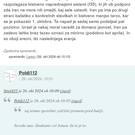
razpolagaza bistveno naprednejsimi sistemi (f35), ki jih ob podporo
zda iran ne more niti omejiti, kaj sele ustaviti. Iran pa ima po drugi
strani balistiko v konkretnih stevilkah in bistveno manjso tarco, kar
se je pokazalo 1. oktobra. Ta napad je sedaj samo podaljsal pat
pozicino. Izrael je nekaj moral naredit za domaco javnost, Iran pa
zadevo lahko brez tezav oznaci za minirno (podobno kot aprila). In
so oboji srecni, do naslednjega sranja.
Zgodovina sprememb…
spremenilo:
Legon
(
26. okt 2024 ob 10:10
)
Poldi112
::
26. okt 2024, 10:31
Strel455
je
26. okt 2024 ob 10:09
izjavil
:
Poldi112
je
26. okt 2024 ob 10:05
izjavil
:
saj nismo sposobni zaščititi prometa pred hutiji.
Seveda smo. Znukamo cel Jemen. In to je to.