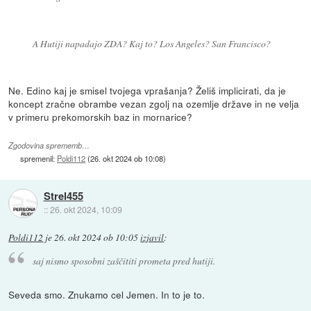
A Hutiji napadajo ZDA? Kaj to? Los Angeles? San Francisco?
Ne. Edino kaj je smisel tvojega vprašanja? Želiš implicirati, da je
koncept zračne obrambe vezan zgolj na ozemlje države in ne velja
v primeru prekomorskih baz in mornarice?
Zgodovina sprememb…
spremenil:
Poldi112
(
26. okt 2024 ob 10:08
)
Strel455
::
26. okt 2024, 10:09
Poldi112
je
26. okt 2024 ob 10:05
izjavil
:
saj nismo sposobni zaščititi prometa pred hutiji.
Seveda smo. Znukamo cel Jemen. In to je to.