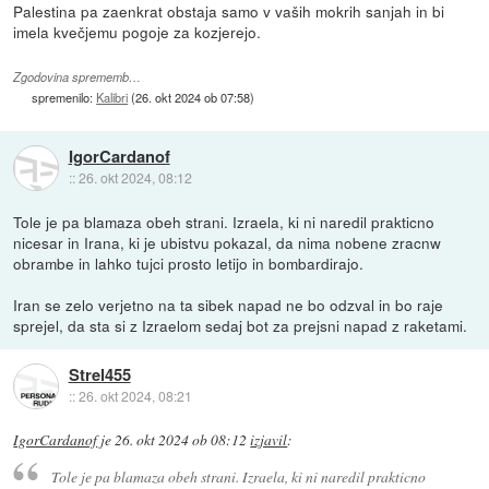
Palestina pa zaenkrat obstaja samo v vaših mokrih sanjah in bi
imela kvečjemu pogoje za kozjerejo.
Zgodovina sprememb…
spremenilo:
Kalibri
(
26. okt 2024 ob 07:58
)
IgorCardanof
::
26. okt 2024, 08:12
Tole je pa blamaza obeh strani. Izraela, ki ni naredil prakticno
nicesar in Irana, ki je ubistvu pokazal, da nima nobene zracnw
obrambe in lahko tujci prosto letijo in bombardirajo.
Iran se zelo verjetno na ta sibek napad ne bo odzval in bo raje
sprejel, da sta si z Izraelom sedaj bot za prejsni napad z raketami.
Strel455
::
26. okt 2024, 08:21
IgorCardanof
je
26. okt 2024 ob 08:12
izjavil
:
Tole je pa blamaza obeh strani. Izraela, ki ni naredil prakticno