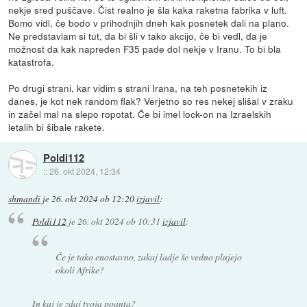
nekje sred puščave. Čist realno je šla kaka raketna fabrika v luft.
Bomo vidl, če bodo v prihodnjih dneh kak posnetek dali na plano.
Ne predstavlam si tut, da bi šli v tako akcijo, če bi vedl, da je
možnost da kak napreden F35 pade dol nekje v Iranu. To bi bla
katastrofa.
Po drugi strani, kar vidim s strani Irana, na teh posnetekih iz
danes, je kot nek random flak? Verjetno so res nekej slišal v zraku
in začel mal na slepo ropotat. Če bi imel lock-on na Izraelskih
letalih bi šibale rakete.
Poldi112
::
26. okt 2024, 12:34
shmandi
je
26. okt 2024 ob 12:20
izjavil
:
Poldi112
je
26. okt 2024 ob 10:31
izjavil
:
Če je tako enostavno, zakaj ladje še vedno plujejo
okoli Afrike?
In kaj je zdaj tvoja poanta?