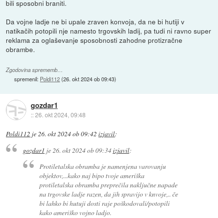
bili sposobni braniti.
Da vojne ladje ne bi upale zraven konvoja, da ne bi hutiji v
natikačih potopili nje namesto trgovskih ladij, pa tudi ni ravno super
reklama za oglaševanje sposobnosti zahodne protizračne
obrambe.
Zgodovina sprememb…
spremenil:
Poldi112
(
26. okt 2024 ob 09:43
)
gozdar1
::
26. okt 2024, 09:48
Poldi112
je
26. okt 2024 ob 09:42
izjavil
:
gozdar1
je
26. okt 2024 ob 09:34
izjavil
:
Protiletalska obramba je namenjena varovanju
objektov,...kako naj bipo tvoje ameriška
protiletalska obramba preprečila naključne napade
na trgovske ladje razen, da jih spravijo v knvoje,.. če
bi lahko bi hutuji dosti raje poškodovali/potopili
kako ameriško vojno ladjo.