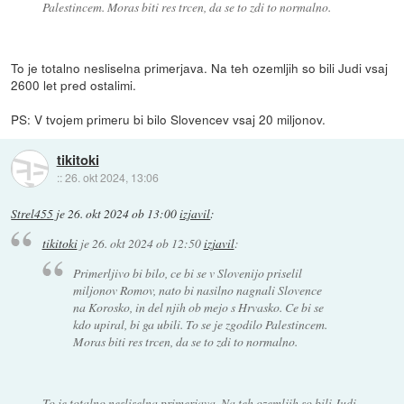
Palestincem. Moras biti res trcen, da se to zdi to normalno.
To je totalno nesliselna primerjava. Na teh ozemljih so bili Judi vsaj
2600 let pred ostalimi.
PS: V tvojem primeru bi bilo Slovencev vsaj 20 miljonov.
tikitoki
::
26. okt 2024, 13:06
Strel455
je
26. okt 2024 ob 13:00
izjavil
:
tikitoki
je
26. okt 2024 ob 12:50
izjavil
:
Primerljivo bi bilo, ce bi se v Slovenijo priselil
miljonov Romov, nato bi nasilno nagnali Slovence
na Korosko, in del njih ob mejo s Hrvasko. Ce bi se
kdo upiral, bi ga ubili. To se je zgodilo Palestincem.
Moras biti res trcen, da se to zdi to normalno.
To je totalno nesliselna primerjava. Na teh ozemljih so bili Judi