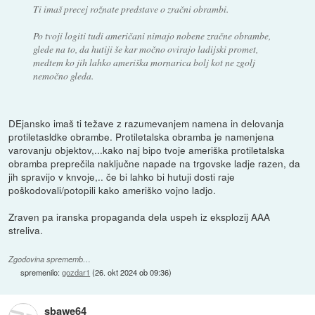
Ti imaš precej rožnate predstave o zračni obrambi.
Po tvoji logiti tudi američani nimajo nobene zračne obrambe,
glede na to, da hutiji še kar močno ovirajo ladijski promet,
medtem ko jih lahko ameriška mornarica bolj kot ne zgolj
nemočno gleda.
DEjansko imaš ti težave z razumevanjem namena in delovanja
protiletasldke obrambe. Protiletalska obramba je namenjena
varovanju objektov,...kako naj bipo tvoje ameriška protiletalska
obramba preprečila naključne napade na trgovske ladje razen, da
jih spravijo v knvoje,.. če bi lahko bi hutuji dosti raje
poškodovali/potopili kako ameriško vojno ladjo.
Zraven pa iranska propaganda dela uspeh iz eksplozij AAA
streliva.
Zgodovina sprememb…
spremenilo:
gozdar1
(
26. okt 2024 ob 09:36
)
sbawe64