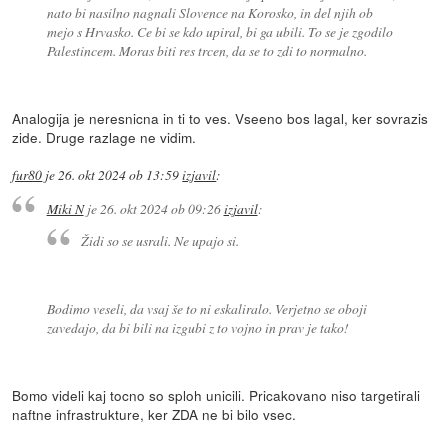
nato bi nasilno nagnali Slovence na Korosko, in del njih ob
mejo s Hrvasko. Ce bi se kdo upiral, bi ga ubili. To se je zgodilo
Palestincem. Moras biti res trcen, da se to zdi to normalno.
Analogija je neresnicna in ti to ves. Vseeno bos lagal, ker sovrazis
zide. Druge razlage ne vidim.
fur80
je
26. okt 2024 ob 13:59
izjavil
:
Miki N
je
26. okt 2024 ob 09:26
izjavil
:
Židi so se usrali. Ne upajo si.
Bodimo veseli, da vsaj še to ni eskaliralo. Verjetno se oboji
zavedajo, da bi bili na izgubi z to vojno in prav je tako!
Bomo videli kaj tocno so sploh unicili. Pricakovano niso targetirali
naftne infrastrukture, ker ZDA ne bi bilo vsec.