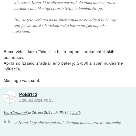
nicesar in Irana, ki je ubistvu pokazal, da nima nobene zracnw
obrambe in lahko tujci prosto letijo in bombardirajo.
Iran se zelo verjetno na ta sibek napad ne bo odzval in bo raje
sprejel, da sta si z Izraelom sedaj bot za prejsni napad z
raketami.
Bomo videli, kako "šibek" je bil ta napad - preko satelitskih
posnetkov.
Aprila so Izraelci zradirali eno baterijo S-300 zraven nuklearne
inštlacije.
Massage was sent.
Poldi112
::
26. okt 2024, 09:25
IgorCardanof
je
26. okt 2024 ob 08:12
izjavil
:
in Irana, ki je ubistvu pokazal, da nima nobene zracnw obrambe