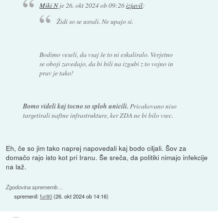
Miki N
je
26. okt 2024 ob 09:26
izjavil
:
Židi so se usrali. Ne upajo si.
Bodimo veseli, da vsaj še to ni eskaliralo. Verjetno
se oboji zavedajo, da bi bili na izgubi z to vojno in
prav je tako!
Bomo videli kaj tocno so sploh unicili.
Pricakovano niso
targetirali naftne infrastrukture, ker ZDA ne bi bilo vsec.
Eh, če so jim tako naprej napovedali kaj bodo ciljali. Šov za
domačo rajo isto kot pri Iranu. Še sreča, da politiki nimajo infekcije
na laž.
Zgodovina sprememb…
spremenil:
fur80
(
26. okt 2024 ob 14:16
)