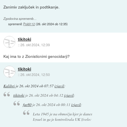
Zanimiv zaključek in podtikanje.
Zgodovina sprememb…
spremenil:
Poldi112
(
26. okt 2024 ob 12:35
)
tikitoki
::
26. okt 2024, 12:39
Kaj ima to z Zionisticnimi genocidarji?
tikitoki
::
26. okt 2024, 12:50
Kalibri
je
26. okt 2024 ob 07:57
izjavil
:
tikitoki
je
26. okt 2024 ob 04:12
izjavil
:
fur80
je
26. okt 2024 ob 00:11
izjavil
:
Leta 1945 je na območju kjer je danes
Izrael in ga je kontrolirala UK živelo: