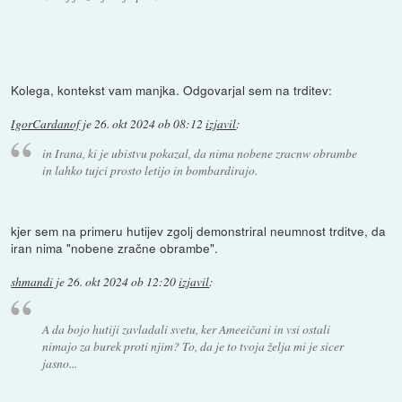
Kolega, kontekst vam manjka. Odgovarjal sem na trditev:
IgorCardanof
je
26. okt 2024 ob 08:12
izjavil
:
in Irana, ki je ubistvu pokazal, da nima nobene zracnw obrambe
in lahko tujci prosto letijo in bombardirajo.
kjer sem na primeru hutijev zgolj demonstriral neumnost trditve, da
iran nima "nobene zračne obrambe".
shmandi
je
26. okt 2024 ob 12:20
izjavil
:
A da bojo hutiji zavladali svetu, ker Ameeičani in vsi ostali
nimajo za burek proti njim? To, da je to tvoja želja mi je sicer
jasno...