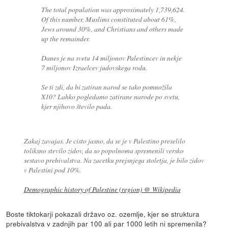
The total population was approximately 1,739,624.
Of this number, Muslims constituted about 61%,
Jews around 30%, and Christians and others made
up the remainder.
Danes je na svetu 14 miljonov Palestincev in nekje
7 miljonov Izraelcev judovskega rodu.
Se ti zdi, da bi zatiran narod se tako pomnožila
X10? Lahko pogledamo zatirane narode po svetu,
kjer njihovo število pada.
Zakaj zavajas. Je cisto jasno, da se je v Palestino preselilo
toliksno stevilo zidov, da so popolnoma spremenili versko
sestavo prebivalstva. Na zacetku prejsnjega stoletja, je bilo zidov
v Palestini pod 10%.
Demographic history of Palestine (region) @ Wikipedia
Boste tiktokarji pokazali državo oz. ozemlje, kjer se struktura
prebivalstva v zadnjih par 100 ali par 1000 letih ni spremenila?