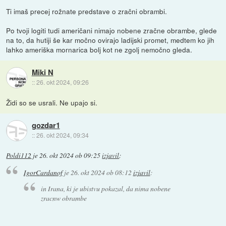
Ti imaš precej rožnate predstave o zračni obrambi.
Po tvoji logiti tudi američani nimajo nobene zračne obrambe, glede
na to, da hutiji še kar močno ovirajo ladijski promet, medtem ko jih
lahko ameriška mornarica bolj kot ne zgolj nemočno gleda.
Miki N
::
26. okt 2024, 09:26
Židi so se usrali. Ne upajo si.
gozdar1
::
26. okt 2024, 09:34
Poldi112
je
26. okt 2024 ob 09:25
izjavil
:
IgorCardanof
je
26. okt 2024 ob 08:12
izjavil
:
in Irana, ki je ubistvu pokazal, da nima nobene
zracnw obrambe