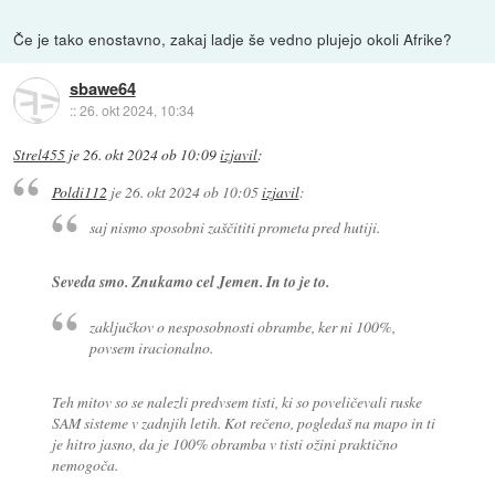
Če je tako enostavno, zakaj ladje še vedno plujejo okoli Afrike?
sbawe64
::
26. okt 2024, 10:34
Strel455
je
26. okt 2024 ob 10:09
izjavil
:
Poldi112
je
26. okt 2024 ob 10:05
izjavil
:
saj nismo sposobni zaščititi prometa pred hutiji.
Seveda smo. Znukamo cel Jemen. In to je to.
zaključkov o nesposobnosti obrambe, ker ni 100%,
povsem iracionalno.
Teh mitov so se nalezli predvsem tisti, ki so poveličevali ruske
SAM sisteme v zadnjih letih. Kot rečeno, pogledaš na mapo in ti
je hitro jasno, da je 100% obramba v tisti ožini praktično
nemogoča.