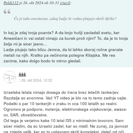
Poldi112
je
26. okt 2024 ob 10:31
izjavil
:
Če je tako enostavno, zakaj ladje še vedno plujejo okoli Afrike?
In kaj je zdaj tvoja poanta? A da bojo hutiji zavladali svetu, ker
Ameeičani in vsi ostali nimajo za burek proti njim? To, da je to tvoja
želja mi je sicer jasno...
Ladje plujejo tako blizu Jemna, da bi lahko skoraj ročne granate
metali na njih. Kratko pa večinoma potegne Kitajska. Me res
zanima, kako dolgo bodo to mirno gledali.
ššš
::
26. okt 2024, 12:32
Izraelska letala nimajo dosega do Irana brez letečih tankerjev.
Razdalje so enormne. Več YT video je blo na to temo zadnje cajte.
Podatki o par 10 tankerjih v zraku in cca 100 letalih so realni.
Ogromno je podpore, motenja, elektronskega vojskovanje, awacs-
ov, SAR, obveščevalne.
Od tega je verjetno kake 10 letal f35 z minimalnim tovorom. Sam
sicer mislim, da so Izraelci zadel, kar so mislil. Ne zunej, za javnost
ne zgleda velik, ker so to uglavnem skriti kompleksi, daleč od oči,