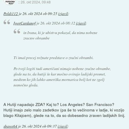
::
26. okt 2024, 09:48
Poldi112
je
26. okt 2024 ob 09:25
izjavil
:
IgorCardanof
je
26. okt 2024 ob 08:12
izjavil
:
in Irana, ki je ubistvu pokazal, da nima nobene
zracnw obrambe
Ti imaš precej rožnate predstave o zračni obrambi.
Po tvoji logiti tudi američani nimajo nobene zračne obrambe,
glede na to, da hutiji še kar močno ovirajo ladijski promet,
medtem ko jih lahko ameriška mornarica bolj kot ne zgolj
nemočno gleda.
A Hutiji napadajo ZDA? Kaj to? Los Angeles? San Francisco?
Hutiji imajo zelo malo zadetkov (pa še to večinoma v ladje, ki vozijo
blago Kitajcem), glede na to, da so dobesedno zraven ladijskih linij.
sbawe64
je
26. okt 2024 ob 09:37
izjavil
: