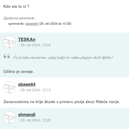
Kdo ste to vi ?
Zgodovina sprememb…
spremenilo:
sbawe64
(
26. okt 2024 ob 10:35
)
TESKAn
::
26. okt 2024, 12:04
Če je tako enostavno, zakaj ladje še vedno plujejo okoli Afrike?
Očitno je ceneje.
sbawe64
::
26. okt 2024, 12:12
Zavarovalnica ne krije škode v primeru plutja skozi Rdeče morje.
shmandi
::
26. okt 2024, 12:20