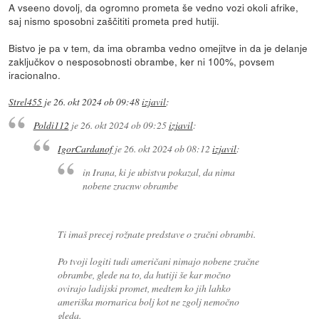
A vseeno dovolj, da ogromno prometa še vedno vozi okoli afrike,
saj nismo sposobni zaščititi prometa pred hutiji.
Bistvo je pa v tem, da ima obramba vedno omejitve in da je delanje
zaključkov o nesposobnosti obrambe, ker ni 100%, povsem
iracionalno.
Strel455
je
26. okt 2024 ob 09:48
izjavil
:
Poldi112
je
26. okt 2024 ob 09:25
izjavil
:
IgorCardanof
je
26. okt 2024 ob 08:12
izjavil
:
in Irana, ki je ubistvu pokazal, da nima
nobene zracnw obrambe
Ti imaš precej rožnate predstave o zračni obrambi.
Po tvoji logiti tudi američani nimajo nobene zračne
obrambe, glede na to, da hutiji še kar močno
ovirajo ladijski promet, medtem ko jih lahko
ameriška mornarica bolj kot ne zgolj nemočno
gleda.