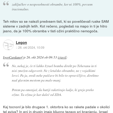
zaključkov o nesposobnosti obrambe, ker ni 100%, povsem
iracionalno.
Teh mitov so se nalezli predvsem tisti, ki so poveličevali ruske SAM
sisteme v zadnjih letih. Kot rečeno, pogledaš na mapo in ti je hitro
jasno, da je 100% obramba v tisti ožini praktično nemogoča.
Legon
::
26. okt 2024, 10:09
IgorCardanof
je
26. okt 2024 ob 09:53
izjavil
:
No, nekaj je, če ti lahko Izrael bomba direkt po Teheranu in ti
nisi zmožen odgovorit. Ne z letalsko obrambo, ne z vojaškimi
lovci. Pa ja, sredi neke puščave bi bilo to opravičljivo, direktno
nad glavnim mestom pa malo manj.
Potem pa omenjaš, da hutiji raketirajo ladjo, ki grejo preko
ožine. Ta ožina je kar daleč od ZDA.
Kaj tocnonl je bilo drugace 1. oktorbra ko so rakete padale v okolici
tel aviva? In eni in drugin imajo kljucno tezavo pri branjenju. Izrael