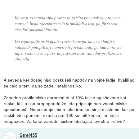
Konvoji so standardna praksa za zaščito pomorskega prometa,
mar ne? In na začetku so celo razmišljali o tem, pa jih vseeno
niso bili sposobni braniti.
Da vojne ladje ne bi upale zraven konvoja, da ne bi hutiji v
natikačih potopili nje namesto trgovskih ladij, pa tudi ni ravno
super reklama za oglaševanje sposobnosti zahodne protizračne
obrambe.
A seveda ker doslej niso poskušali napdov na vojne ladje, hvalili so
se celo s tem, da so zadeli letalonosilko.
Zahodna protiletalska obramba ni ni 10% toliko oglaševana kot
ruska, ki ji ruska propaganda že leta pripisuje naravnost mitske
sposobnosti. Nenazadnje imata tako iran kot sirija s ssteme, kar po
ruskih virih pomeni, v radiju par 100 km niti komarji ne letijo
neopaženi. Za kater zahodni sistem obstajajo tovrstne trditve?
Strel455