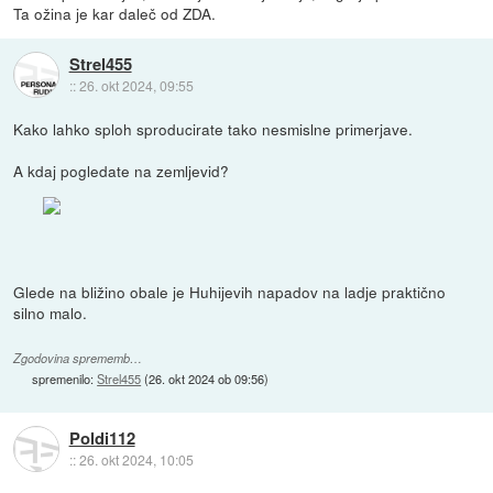
Ta ožina je kar daleč od ZDA.
Strel455
::
26. okt 2024, 09:55
Kako lahko sploh sproducirate tako nesmislne primerjave.
A kdaj pogledate na zemljevid?
Glede na bližino obale je Huhijevih napadov na ladje praktično
silno malo.
Zgodovina sprememb…
spremenilo:
Strel455
(
26. okt 2024 ob 09:56
)
Poldi112
::
26. okt 2024, 10:05