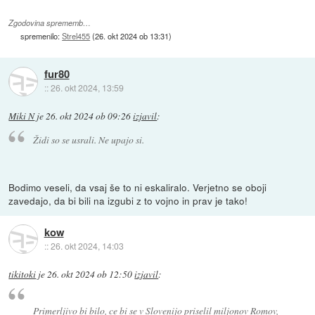
Zgodovina sprememb…
spremenilo:
Strel455
(
26. okt 2024 ob 13:31
)
fur80
::
26. okt 2024, 13:59
Miki N
je
26. okt 2024 ob 09:26
izjavil
:
Židi so se usrali. Ne upajo si.
Bodimo veseli, da vsaj še to ni eskaliralo. Verjetno se oboji
zavedajo, da bi bili na izgubi z to vojno in prav je tako!
kow
::
26. okt 2024, 14:03
tikitoki
je
26. okt 2024 ob 12:50
izjavil
:
Primerljivo bi bilo, ce bi se v Slovenijo priselil miljonov Romov,