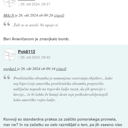
::
26. okt 2024, 09:37
Miki N
je
26. okt 2024 ob 09:26
izjavil
:
Židi so se usrali. Ne upajo si.
Beri Američanom je zmanjkalo bomb.
Poldi112
::
26. okt 2024, 09:42
gozdar1
je
26. okt 2024 ob 09:34
izjavil
:
Protiletalska obramba je namenjena varovanju objektov,...kako
naj bipo tvoje ameriška protiletalska obramba preprečila
naključne napade na trgovske ladje razen, da jih spravijo v
knvoje,.. če bi lahko bi hutuji dosti raje poškodovali/potopili
kako ameriško vojno ladjo.
Konvoji so standardna praksa za zaščito pomorskega prometa,
mar ne? In na začetku so celo razmišljali o tem, pa jih vseeno niso