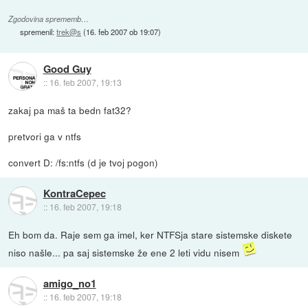
Zgodovina sprememb…
spremenil:
trek@s
(
16. feb 2007 ob 19:07
)
Good Guy
::
16. feb 2007, 19:13
zakaj pa maš ta bedn fat32?
pretvori ga v ntfs
convert D: /fs:ntfs (d je tvoj pogon)
KontraCepec
::
16. feb 2007, 19:18
Eh bom da. Raje sem ga imel, ker NTFSja stare sistemske diskete
niso našle... pa saj sistemske že ene 2 leti vidu nisem
amigo_no1
::
16. feb 2007, 19:18