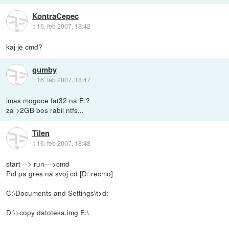
KontraCepec
::
16. feb 2007, 18:42
kaj je cmd?
gumby
::
16. feb 2007, 18:47
imas mogoce fat32 na E:?
za >2GB bos rabil ntfs...
Tilen
::
16. feb 2007, 18:48
start --> run--->cmd
Pol pa gres na svoj cd [D: recmo]
C:\Documents and Settings\t>d:
D:\>copy datoteka.img E:\