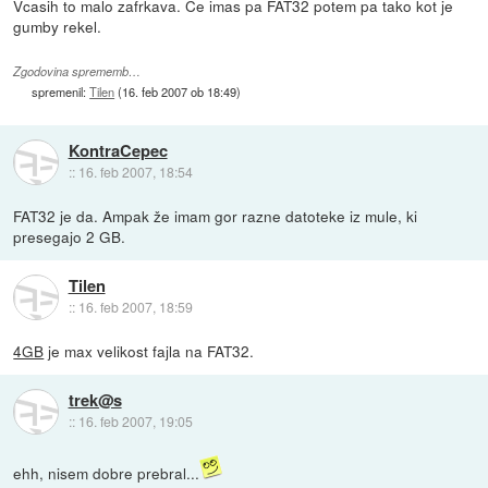
Vcasih to malo zafrkava. Ce imas pa FAT32 potem pa tako kot je
gumby rekel.
Zgodovina sprememb…
spremenil:
Tilen
(
16. feb 2007 ob 18:49
)
KontraCepec
::
16. feb 2007, 18:54
FAT32 je da. Ampak že imam gor razne datoteke iz mule, ki
presegajo 2 GB.
Tilen
::
16. feb 2007, 18:59
4GB
je max velikost fajla na FAT32.
trek@s
::
16. feb 2007, 19:05
ehh, nisem dobre prebral...