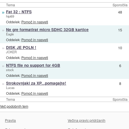
Tema
Sporočila
»
Fat 32 : NTFS
48
hipi69
Oddelek:
Pomoč in nasveti
»
Ne gre formatirat micro SDHC 32GB kartice
15
Eagle
Oddelek:
Pomoč in nasveti
»
DISK JE POLN !
10
JOKER
Oddelek:
Pomoč in nasveti
»
NTFS file no support for 4GB
6
stock
Oddelek:
Pomoč in nasveti
»
Strokovnjaki za XP...pomagajte!
8
Lucas
Oddelek:
Pomoč in nasveti
Tema
Sporočila
Več podobnih tem
Pravila
Večina pravic pridržanih