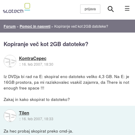
☰
Forum
»
Pomoč in nasveti
»
Kopiranje več kot 2GB datoteke?
Kopiranje več kot 2GB datoteke?
KontraCepec
::
16. feb 2007, 18:30
Iz DVDja bi rad na E: skopiral eno datoteko veliko 4,3 GB. Na E: je
16GB prostora, pa mi raziskovalec vsakič zajamra, da There is not
enough free space !!!
Zakaj in kako skopirat to datoteko?
Tilen
::
16. feb 2007, 18:33
Za hec probaj skopirat preko cmd-ja.