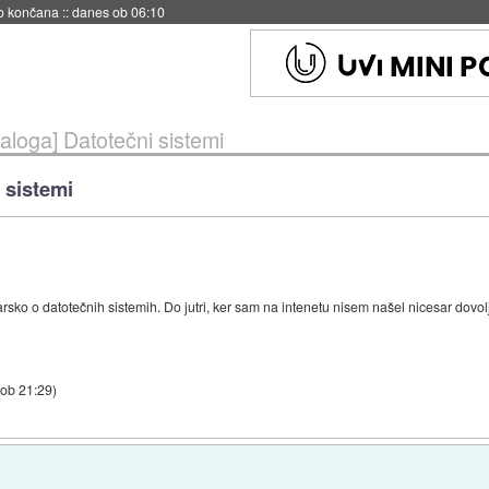
no končana
::
danes ob 06:10
loga] Datotečni sistemi
 sistemi
sko o datotečnih sistemih. Do jutri, ker sam na intenetu nisem našel nicesar dovolj
 ob 21:29
)