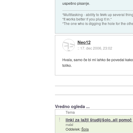
uspešno pisanje.
"Multitasking - ability to f##k up several thin
"It works better if you plug it in."
"The one who is digging the hole for the other t
Neo12
::
17. dec 2006, 23:02
Hvala, samo če bi mi lahko še povedal kako s
toliko.
Vredno ogleda ...
Tema
!
linki za lažji študij/šolo..ali pomoč 
malal
Oddelek:
Šola