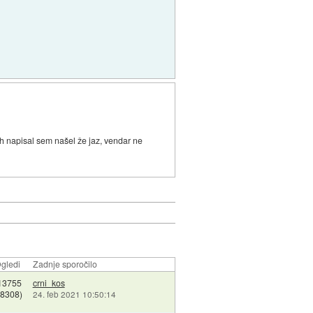
jih napisal sem našel že jaz, vendar ne
gledi
Zadnje sporočilo
13755
crni_kos
18308)
24. feb 2021 10:50:14