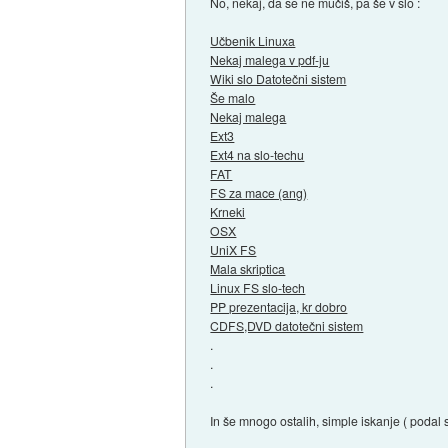
No, nekaj, da se ne mučiš, pa še v slo :
Učbenik Linuxa
Nekaj malega v pdf-ju
Wiki slo Datotečni sistem
Še malo
Nekaj malega
Ext3
Ext4 na slo-techu
FAT
FS za mace (ang)
Krneki
OSX
UniX FS
Mala skriptica
Linux FS slo-tech
PP prezentacija, kr dobro
CDFS,DVD datotečni sistem
.
.
.
In še mnogo ostalih, simple iskanje ( podal 