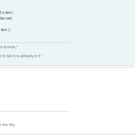
č o tem !
liko več.
tem :)
gs at once."
o fall in is allready in it."
 the Sky.