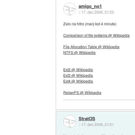
amigo_no1
::
17. dec 2006, 21:23
Zelo na hitro (manj kot 4 minute)
Comparison of file systems @ Wikipedia
File Allocation Table @ Wikipedia
NTFS @ Wikipedia
Ext2 @ Wikipedia
Ext3 @ Wikipedia
Ext4 @ Wikipedia
ReiserFS @ Wikipedia
StratOS
::
17. dec 2006, 21:51