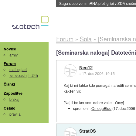
Saga s cepivom mRNA proti gripi v ZDA sreč
Forum
»
Šola
»
[Seminarska na
Novice
[Seminarska naloga] Datotečni
arhiv
Forum
Neo12
mali oglasi
::
17. dec 2006, 19:15
teme zadnjih 24h
Članki
Kaj bi mi lahko kdo pomagal narediti seminar
kakšen vir.
Zaposlitve
brskaj
[Naj ti bo ker sem dobre volje --Omy]
Ostalo
spremenil:
OmegaBlue
(
17. dec 2006
pravila
StratOS