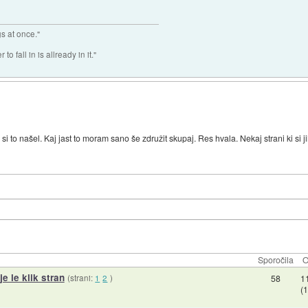
gs at once."
o fall in is allready in it."
i to našel. Kaj jast to moram sano še združit skupaj. Res hvala. Nekaj strani ki si 
Sporočila
O
je le klik stran
(strani:
1
2
)
58
1
(