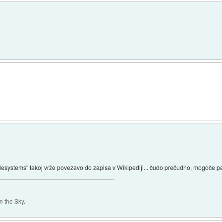
"filesystems" takoj vrže povezavo do zapisa v Wikipediji... čudo prečudno, mogoče
 the Sky.