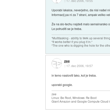
::
17. dec 2006, 19:55
Uporabi iskalce, neverjetno, da nisi našel ni
Informacij pa ni za 7 strani, ampak veliko ve
Že na slo-techu najdeš malo semainarsko o 
Le potruditi se je treba.
"Multitasking - ability to f##k up several thin
"It works better if you plug it in."
"The one who is digging the hole for the other t
zee
::
17. dec 2006, 19:57
in temo nasloviti tako, kot je treba.
uporabi google.
zee
Linux: Be Root, Windows: Re Boot
Giant Amazon and Google Compute Cloud in