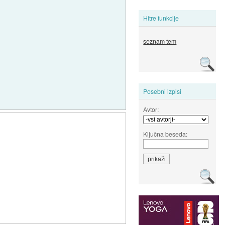
Hitre funkcije
seznam tem
Posebni izpisi
Avtor:
Ključna beseda: