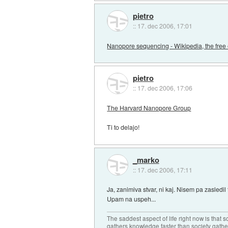
pietro
::
17. dec 2006, 17:01
Nanopore sequencing - Wikipedia, the free
pietro
::
17. dec 2006, 17:06
The Harvard Nanopore Group
Ti to delajo!
_marko
::
17. dec 2006, 17:11
Ja, zanimiva stvar, ni kaj. Nisem pa zasledil t
Upam na uspeh...
The saddest aspect of life right now is that 
gathers knowledge faster than society gath