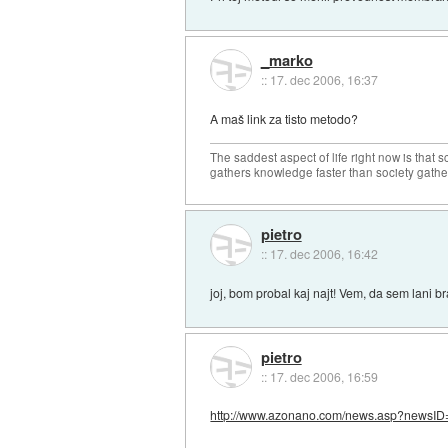
_marko
::
17. dec 2006, 16:37
A maš link za tisto metodo?
The saddest aspect of life right now is that 
gathers knowledge faster than society gath
pietro
::
17. dec 2006, 16:42
joj, bom probal kaj najt! Vem, da sem lani br
pietro
::
17. dec 2006, 16:59
http://www.azonano.com/news.asp?newsID=