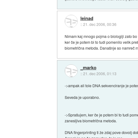
leinad
::
21. dec 2006, 00:36
Nimam kaj mnogo pojma o biologiji zato bo
ker če je potem bi to tudi pomenilo velik pre
biometrična metoda. Današnje so namreč mnog
_marko
::
21. dec 2006, 01:13
->ampak ali tole DNA sekvenciranje je pot
Seveda je uporabno.
->Sprašujem, ker če je potem bi to tudi pome
zanesljiva biometrična metoda.
DNA fingerprinting ti že zdaj pove dovolj d