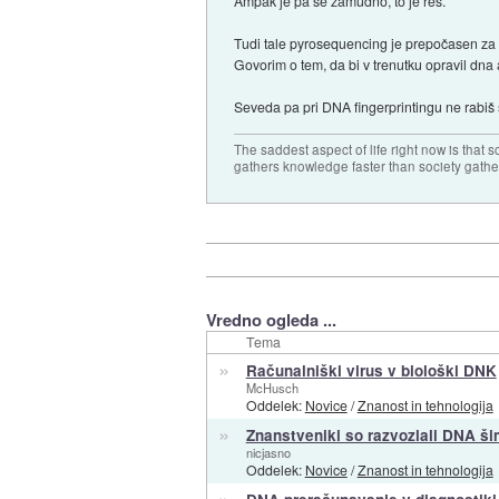
Ampak je pa še zamudno, to je res.
Tudi tale pyrosequencing je prepočasen za 
Govorim o tem, da bi v trenutku opravil dna 
Seveda pa pri DNA fingerprintingu ne rabiš 
The saddest aspect of life right now is that 
gathers knowledge faster than society gath
Vredno ogleda ...
Tema
»
Računalniški virus v biološki DNK
McHusch
Oddelek:
Novice
/
Znanost in tehnologija
»
Znanstveniki so razvozlali DNA š
nicjasno
Oddelek:
Novice
/
Znanost in tehnologija
»