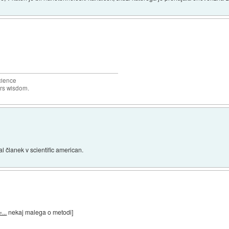
science
ers wisdom.
al članek v scientific american.
...
nekaj malega o metodi]