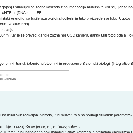
ajanju primerjev se začne kaskada z polimerizacijo nukeinske kisline, kjer se neo
n +dNTP -> (DNA)n+1 + PPi
riskrbi energijo, da luciferaza oksidira luciferin in tako proizvede svetlobo. Ugotov
erin ->oxiluciferin)
o stanje.
0nm. Kar je še preveč, da tole zazna npr CCD kamera. (lahko tudi fotodioda ali fo
miki, transkriptomiki, proteomiki in predvsem v Sistemski biologiji(Integrative B
science
ers wisdom.
 na kemijskih reakcijah. Metoda, ki bi sekvenirala na podlagi fizikalnih parametrov
 kje in zakaj (če se je) se je njen razvoj ustavil.
e, v kateri je bil nanotehnološki kanalček, skozi katerega je prehajala enoverižna