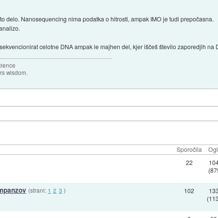
to delo. Nanosequencing nima podatka o hitrosti, ampak IMO je tudi prepočasna.
analizo.
sekvencionirat celotne DNA ampak le majhen del, kjer iščeš število zaporedjih na 
science
ers wisdom.
Sporočila
Ogl
22
10
(87
impanzov
(strani:
1
2
3
)
102
13
(11