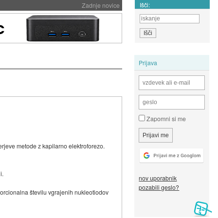
Išči:
Zadnje novice
Prijava
Zapomni si me
erjeve metode z kapilarno elektroforezo.
i.
nov uporabnik
pozabili geslo?
porcionalna številu vgrajenih nukleotiodov