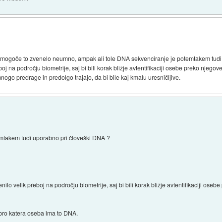
 mogoče to zvenelo neumno, ampak ali tole DNA sekvenciranje je potemtakem tudi
boj na področju biometrije, saj bi bili korak bližje avtentifikaciji osebe preko njeg
o predrage in predolgo trajajo, da bi bile kaj kmalu uresničljive.
emtakem tudi uporabno pri človeški DNA ?
nilo velik preboj na področju biometrije, saj bi bili korak bližje avtentifikaciji os
obro katera oseba ima to DNA.