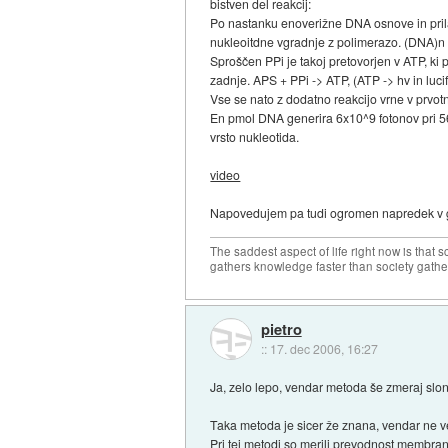
bistven del reakcij:
Po nastanku enoverižne DNA osnove in prilag
nukleoitdne vgradnje z polimerazo. (DNA)
Sproščen PPi je takoj pretovorjen v ATP, ki p
zadnje. APS + PPi -> ATP, (ATP -> hv in lucif
Vse se nato z dodatno reakcijo vrne v prvotn
En pmol DNA generira 6x10^9 fotonov pri 56
vrsto nukleotida.
video
Napovedujem pa tudi ogromen napredek v geno
The saddest aspect of life right now is that 
gathers knowledge faster than society gath
pietro
::
17. dec 2006, 16:27
Ja, zelo lepo, vendar metoda še zmeraj sloni
Taka metoda je sicer že znana, vendar ne vem,
Pri tej metodi so merili prevodnost membran