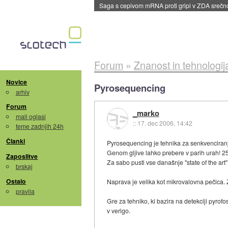
Saga s cepivom mRNA proti gripi v ZDA sreč
Forum
»
Znanost in tehnologij
Novice
Pyrosequencing
arhiv
Forum
_marko
mali oglasi
::
17. dec 2006, 14:42
teme zadnjih 24h
Članki
Pyrosequencing je tehnika za senkvenciranj
Genom gljive lahko prebere v parih urah! 25
Zaposlitve
Za sabo pusti vse današnje "state of the art
brskaj
Ostalo
Naprava je velika kot mikrovalovna pečica.
pravila
Gre za tehniko, ki bazira na detekciji pyrof
v verigo.