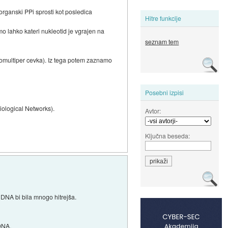
rganski PPi sprosti kot posledica
Hitre funkcije
imo lahko kateri nukleotid je vgrajen na
seznam tem
tomultiper cevka). Iz tega potem zaznamo
Posebni izpisi
iological Networks).
Avtor:
Ključna beseda:
 DNA bi bila mnogo hitrejša.
 DNA.