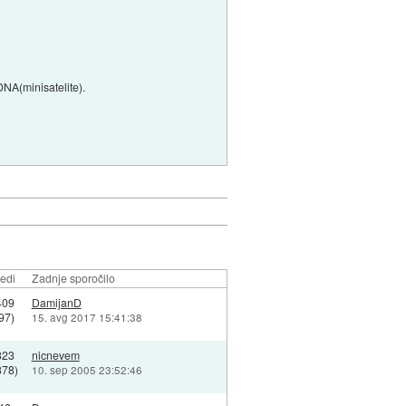
DNA(minisatelite).
edi
Zadnje sporočilo
409
DamijanD
97)
15. avg 2017 15:41:38
323
nicnevem
378)
10. sep 2005 23:52:46