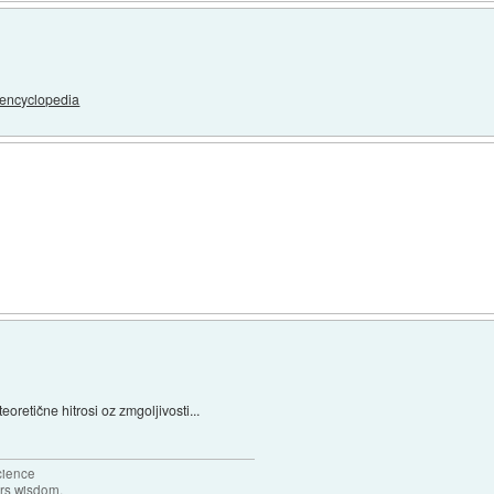
 encyclopedia
eoretične hitrosi oz zmgoljivosti...
science
ers wisdom.