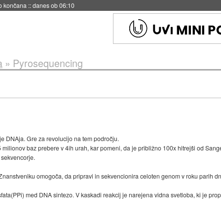
no končana
::
danes ob 06:10
a
»
Pyrosequencing
e DNAja. Gre za revolucijo na tem področju.
 milionov baz prebere v 4ih urah, kar pomeni, da je približno 100x hitrejši od Sang
" sekvencorje.
 Znanstveniku omogoča, da pripravi in sekvencionira celoten genom v roku parih dn
osfata(PPi) med DNA sintezo. V kaskadi reakcij je narejena vidna svetloba, ki je pro