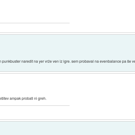
čem punkbuster naredit na yer vrže ven iz igre. sem probaval na evenbalance pa še
ešitev ampak probati ni greh.