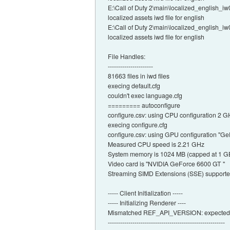
E:\Call of Duty 2\main\localized_english_iw
localized assets iwd file for english
E:\Call of Duty 2\main\localized_english_iw
localized assets iwd file for english
File Handles:
----------------------
81663 files in iwd files
execing default.cfg
couldn't exec language.cfg
========= autoconfigure
configure.csv: using CPU configuration 2 
execing configure.cfg
configure.csv: using GPU configuration "Ge
Measured CPU speed is 2.21 GHz
System memory is 1024 MB (capped at 1 G
Video card is "NVIDIA GeForce 6600 GT "
Streaming SIMD Extensions (SSE) support
----- Client Initialization -----
----- Initializing Renderer ----
Mismatched REF_API_VERSION: expected 
---------------------------------------------------------