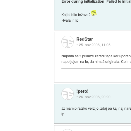
Error during initialization: Failed to ini
Kaj bi bila težava?
Hvala in lp!
RedStar
::
25. nov 2006, 11:05
Napaka se ti prikaže zaradi tega ker uporab
napeljujem na to, da nimaš originala. Če ima
!pero!
::
26. nov 2006, 20:20
Jz mam piratsko verzijo, zdaj pa kaj naj na
lp