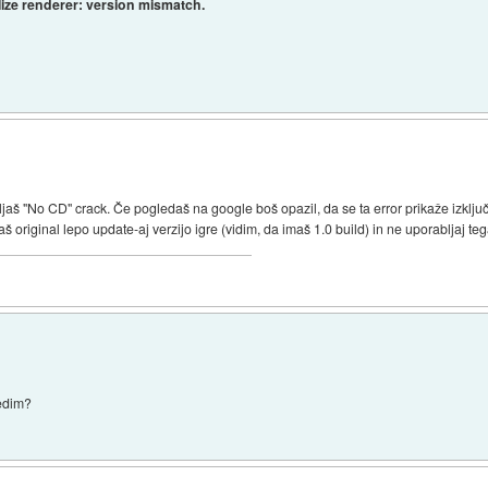
tialize renderer: version mismatch.
ljaš "No CD" crack. Če pogledaš na google boš opazil, da se ta error prikaže izklju
š original lepo update-aj verzijo igre (vidim, da imaš 1.0 build) in ne uporabljaj te
redim?