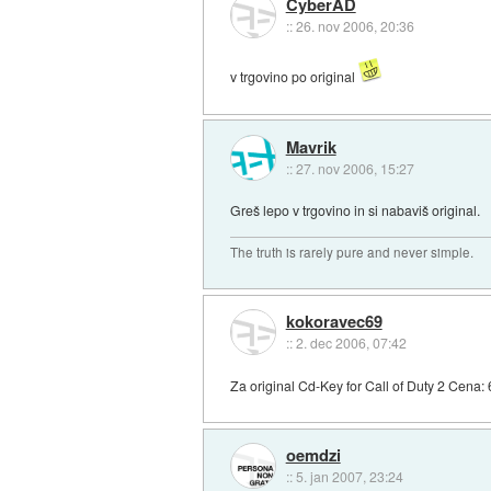
CyberAD
::
26. nov 2006, 20:36
v trgovino po original
Mavrik
::
27. nov 2006, 15:27
Greš lepo v trgovino in si nabaviš original.
The truth is rarely pure and never simple.
kokoravec69
::
2. dec 2006, 07:42
Za original Cd-Key for Call of Duty 2 Cena
oemdzi
::
5. jan 2007, 23:24