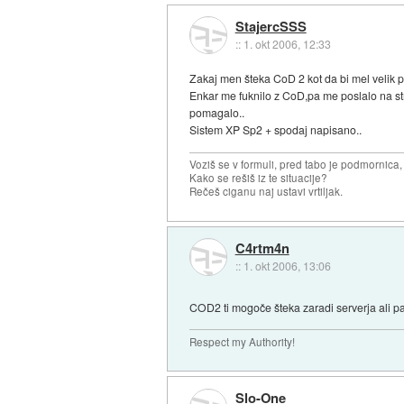
StajercSSS
::
1. okt 2006, 12:33
Zakaj men šteka CoD 2 kot da bi mel velik pi
Enkar me fuknilo z CoD,pa me poslalo na s
pomagalo..
Sistem XP Sp2 + spodaj napisano..
Voziš se v formuli, pred tabo je podmornica,
Kako se rešiš iz te situacije?
Rečeš ciganu naj ustavi vrtiljak.
C4rtm4n
::
1. okt 2006, 13:06
COD2 ti mogoče šteka zaradi serverja ali p
Respect my Authority!
Slo-One