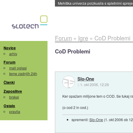
Evropska vesoljska agencija razvija svojo rak
Forum
»
Igre
»
CoD Problemi
Novice
CoD Problemi
arhiv
Forum
mali oglasi
teme zadnjih 24h
Slo-One
Članki
::
1. okt 2006, 12:26
Zaposlitve
Ker opažam milijone tem o COD. Se tukaj ra
brskaj
Ostalo
(o cod 2 in cod.)
pravila
spremenil:
Slo-One
(
1. okt 2006 ob 1