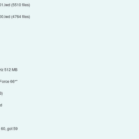
01.iwd (5510 files)
00.iwd (4764 files)
GHz 512 MB
Force 66*"
B)
ed
60, got 59