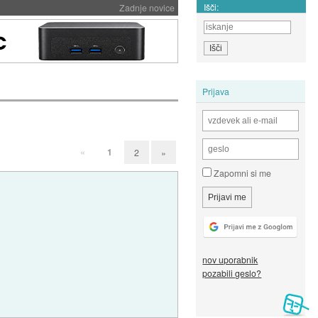
Išči:
Zadnje novice
Prijava
«
1
2
»
Zapomni si me
nov uporabnik
pozabili geslo?