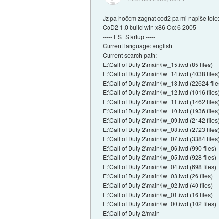
Jz pa hočem zagnat cod2 pa mi napiše tole
CoD2 1.0 build win-x86 Oct 6 2005
----- FS_Startup -----
Current language: english
Current search path:
E:\Call of Duty 2\main\iw_15.iwd (85 files)
E:\Call of Duty 2\main\iw_14.iwd (4038 files
E:\Call of Duty 2\main\iw_13.iwd (22624 file
E:\Call of Duty 2\main\iw_12.iwd (1016 files
E:\Call of Duty 2\main\iw_11.iwd (1462 files
E:\Call of Duty 2\main\iw_10.iwd (1936 files
E:\Call of Duty 2\main\iw_09.iwd (2142 files
E:\Call of Duty 2\main\iw_08.iwd (2723 files
E:\Call of Duty 2\main\iw_07.iwd (3384 files
E:\Call of Duty 2\main\iw_06.iwd (990 files)
E:\Call of Duty 2\main\iw_05.iwd (928 files)
E:\Call of Duty 2\main\iw_04.iwd (698 files)
E:\Call of Duty 2\main\iw_03.iwd (26 files)
E:\Call of Duty 2\main\iw_02.iwd (40 files)
E:\Call of Duty 2\main\iw_01.iwd (16 files)
E:\Call of Duty 2\main\iw_00.iwd (102 files)
E:\Call of Duty 2/main