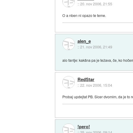
::
20. nov 2006, 21:55
O a nben ni opazo te teme.
alen_e
::
21. nov 2006, 21:49
alo fantje: kakšna pa je težava, če, ko ho
RedStar
::
22. nov 2006, 15:04
Probaj updejtat PB. Sicer dvomim, da je to r
!pero!
::
25. nov 2006, 09:14