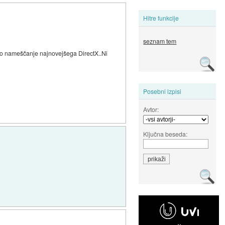
Hitre funkcije
seznam tem
no nameščanje najnovejšega DirectX..Ni
Posebni izpisi
Avtor:
Ključna beseda: