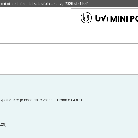
eto za večkratno uporabo
::
4. avg 2026 ob 19:41
zpišite. Ker je beda da je vsaka 10 tema o CODu.
2:29
)