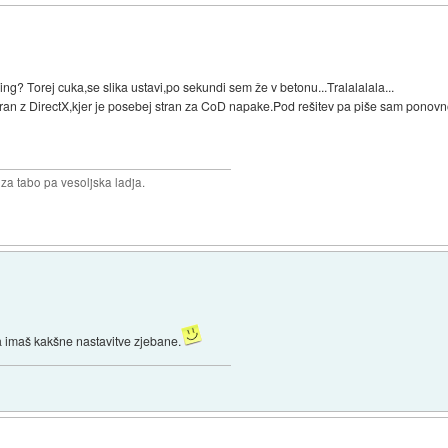
ng? Torej cuka,se slika ustavi,po sekundi sem že v betonu...Tralalalala...
tran z DirectX,kjer je posebej stran za CoD napake.Pod rešitev pa piše sam ponov
 za tabo pa vesoljska ladja.
a imaš kakšne nastavitve zjebane.