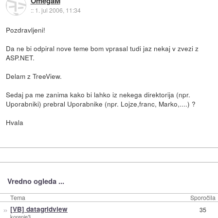
OmegaM
::
1. jul 2006, 11:34
Pozdravljeni!
Da ne bi odpiral nove teme bom vprasal tudi jaz nekaj v zvezi z
ASP.NET.
Delam z TreeView.
Sedaj pa me zanima kako bi lahko iz nekega direktorija (npr.
Uporabniki) prebral Uporabnike (npr. Lojze,franc, Marko,....) ?
Hvala
Vredno ogleda ...
Tema
Sporočila
»
[VB] datagridview
35
korenje3