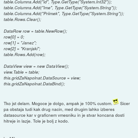
table.Columns.Add("id", Type.GetType("System.Int32"));
table.Columns.Add("Ime", Type.GetType("System.String"));
table.Columns.Add("Priimek", Type.GetType("System.String"));
table.Rows.Clear();
DataRow row = table.NewRow();
row[0] = 0;
row[1] = "Janez";
row[2] = "Kranjski";
table.Rows.Add(row);
DataView view = new DataView();
view.Table = table;
this.gridZaNapolnat.DataSource = view;
this.gridZaNapolnat.DataBind();
Tko jst delam. Mogoce je dolgo, ampak je 100% custom.
Sicer
pa obstaja tudi kak drug nacin, med drugim lahko izberes
datasource kar v graficnem vmesniku in je stvar koncana dosti
hitreje in lazje. Tole je bolj z kodo.