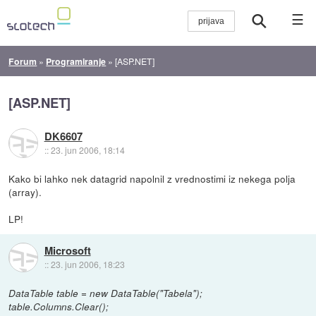
☰
Forum
»
Programiranje
»
[ASP.NET]
[ASP.NET]
DK6607
::
23. jun 2006, 18:14
Kako bi lahko nek datagrid napolnil z vrednostimi iz nekega polja
(array).
LP!
Microsoft
::
23. jun 2006, 18:23
DataTable table = new DataTable("Tabela");
table.Columns.Clear();