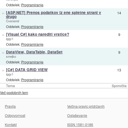
Oddelek:
Programiranje
»
[ASP.NET] Prenos podatkov iz ene spletne strani v
14
drugo
Cvenemir
Oddelek:
Programiranje
»
[Visual C#] kako narediti vrstice?
9
iggy1
Oddelek:
Programiranje
»
DataView, DataTable, DataSet
9
smejko
Oddelek:
Programiranje
»
[C#] DATA GRID VIEW
13
iggy1
Oddelek:
Programiranje
Tema
Sporočila
Več podobnih tem
Pravila
Večina pravic pridržanih
Odgovornost
Oglaševanje
Kontakt
ISSN 1581-0186