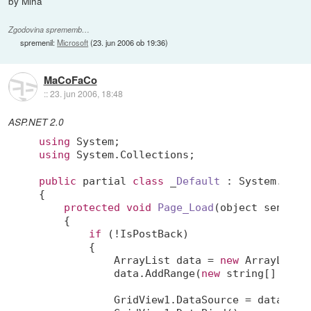
by Miha
Zgodovina sprememb…
spremenil:
Microsoft
(
23. jun 2006 ob 19:36
)
MaCoFaCo
::
23. jun 2006, 18:48
ASP.NET 2.0
using
using
 System.Collections;

public
 partial 
class
 _
Default
 :
 System.Web.U
{

protected
void
Page_Load
(object sender,
{

if
 (!IsPostBack)

        {

            ArrayList data = 
new
 ArrayList()
            data.AddRange(
new
string
[] { 
"j
            GridView1.DataSource = data;
