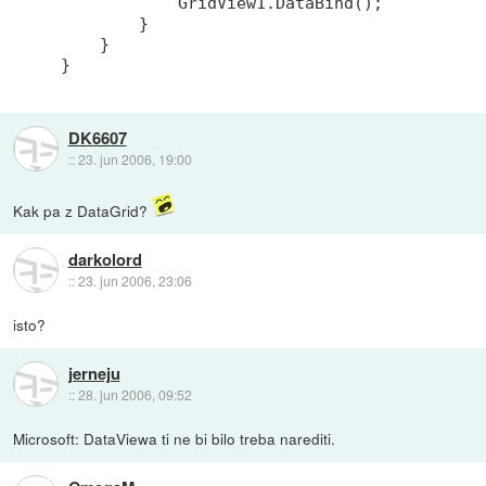
            GridView1.DataBind();

        }

    }

DK6607
::
23. jun 2006, 19:00
Kak pa z DataGrid?
darkolord
::
23. jun 2006, 23:06
isto?
jerneju
::
28. jun 2006, 09:52
Microsoft: DataViewa ti ne bi bilo treba narediti.