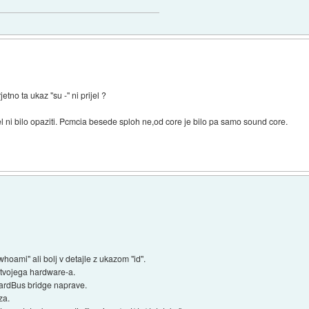
etno ta ukaz "su -" ni prijel ?
štel ni bilo opaziti. Pcmcia besede sploh ne,od core je bilo pa samo sound core.
whoami" ali bolj v detajle z ukazom "id".
 tvojega hardware-a.
CardBus bridge naprave.
za.