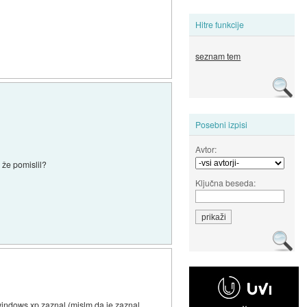
Hitre funkcije
seznam tem
Posebni izpisi
Avtor:
 že pomislil?
Ključna beseda:
e windows xp zaznal (mislm da je zaznal