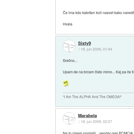
Če ima kdo kakršen koli nasvet kako nared
Hvala
Sixty9
::
18. jun 2006, 01:44
Srečno...
Upam de na brcam čisto mimo... Kaj pa če t
"I Am The ALPHA And The OMEGA!"
Marabela
::
18. jun 2006, 02:07
Na to nisem pomislil... vendar prej PCMCIA r