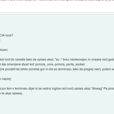
MCIA reze?
:
alozen.
ot root (to naredis tako da vpises ukaz: "su -" brez narekovajev, in vneses root gesl
o kje omenjene stvari kot: pcmcia_core, pcmcia, yenta_socket.
(ne pozabit da lahko scrollas gor in dol po terminalu, tako da preglej vse!), potem s
o naprej:
akoj po tem v terminalu (kjer si se vedno logiran kot root) vpises ukaz "dmesg" Pa 
o ta ukaz vpises).