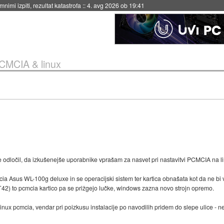
nimi izpiti, rezultat katastrofa
::
4. avg 2026 ob 19:41
CMCIA & linux
se odločil, da izkušenejše uporabnike vprašam za nasvet pri nastavitvi PCMCIA na li
 Asus WL-100g deluxe in se operacijski sistem ter kartica obnašata kot da ne bi vk
2) to pcmcia kartico pa se prižgejo lučke, windows zazna novo strojn opremo.
ux pcmcia, vendar pri poizkusu instalacije po navodilih pridem do slepe ulice - ne 