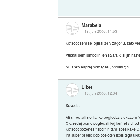
Marabela
::
18. jun 2006, 11:53
Kot root sem se logiral že v zagonu, zato verj
Vtipkal sem lsmod in teh stvari, ki si jih na
Mi lahko naprej pomagaš , prosim :) ?
Liker
::
18. jun 2006, 12:34
Seveda.
Ali si root ali ne, lahko pogledas z ukazom "
Ok, sedaj bomo pogledali kaj kernel vidi od
Kot root pozenes "lspci" in tam isces kake 
Pa super bi bilo dobit celoten izpis tega uka