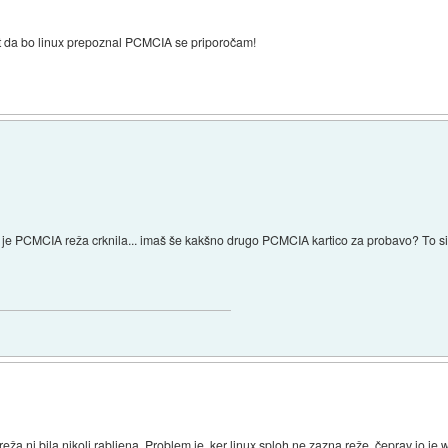
it da bo linux prepoznal PCMCIA se priporočam!
i je PCMCIA reža crknila... imaš še kakšno drugo PCMCIA kartico za probavo? To si
eža ni bila nikoli rabljena. Problem je, ker linux sploh ne zazna reže, čeprav jo j