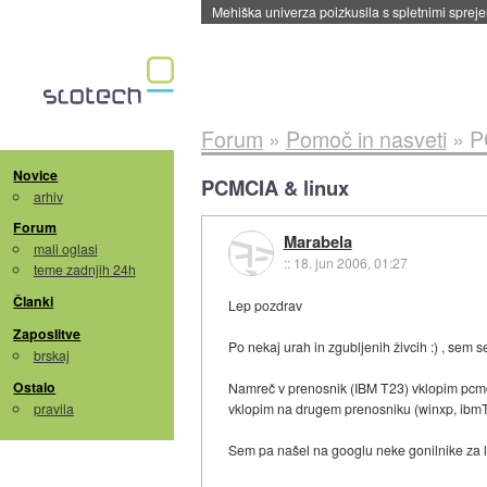
Mehiška univerza poizkusila s spletnimi sprejem
Forum
»
Pomoč in nasveti
»
P
Novice
PCMCIA & linux
arhiv
Forum
Marabela
mali oglasi
::
18. jun 2006, 01:27
teme zadnjih 24h
Članki
Lep pozdrav
Zaposlitve
Po nekaj urah in zgubljenih živcih :) , sem 
brskaj
Ostalo
Namreč v prenosnik (IBM T23) vklopim pcmcia
pravila
vklopim na drugem prenosniku (winxp, ibmT4
Sem pa našel na googlu neke gonilnike za lin