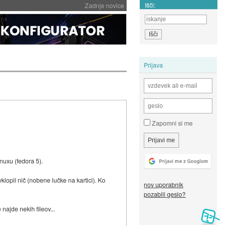
Išči:
Zadnje novice
Prijava
Zapomni si me
nuxu (fedora 5).
lopil nič (nobene lučke na kartici). Ko
nov uporabnik
pozabili geslo?
najde nekih fileov...