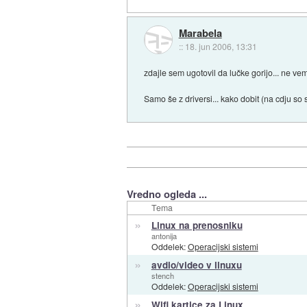
Marabela
::
18. jun 2006, 13:31
zdajle sem ugotovil da lučke gorijo... ne ve
Samo še z driversi... kako dobit (na cdju so
Vredno ogleda ...
Tema
»
Linux na prenosniku
antonija
Oddelek:
Operacijski sistemi
»
avdio/video v linuxu
stench
Oddelek:
Operacijski sistemi
»
Wifi kartice za Linux...