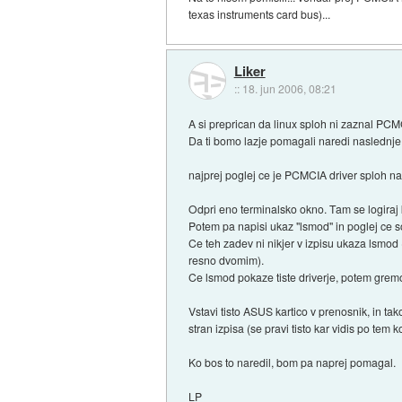
texas instruments card bus)...
Liker
::
18. jun 2006, 08:21
A si preprican da linux sploh ni zaznal PC
Da ti bomo lazje pomagali naredi naslednje
najprej poglej ce je PCMCIA driver sploh n
Odpri eno terminalsko okno. Tam se logiraj k
Potem pa napisi ukaz "lsmod" in poglej ce s
Ce teh zadev ni nikjer v izpisu ukaza lsmod 
resno dvomim).
Ce lsmod pokaze tiste driverje, potem grem
Vstavi tisto ASUS kartico v prenosnik, in t
stran izpisa (se pravi tisto kar vidis po tem k
Ko bos to naredil, bom pa naprej pomagal.
LP