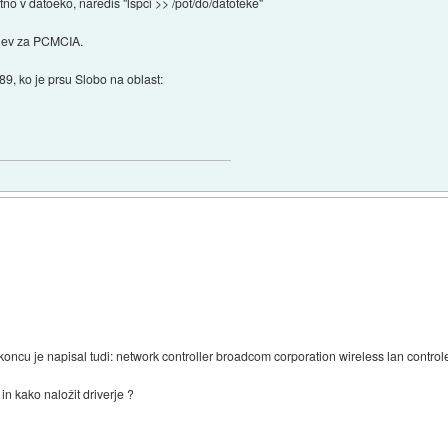
no v datoeko, naredis "lspci >> /pot/do/datoteke"
erjev za PCMCIA.
 '89, ko je prsu Slobo na oblast:
oncu je napisal tudi: network controller broadcom corporation wireless lan controle
in kako naložit driverje ?