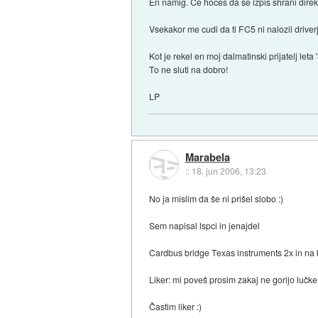
En namig. Ce hoces da se izpis shrani direkt
Vsekakor me cudi da ti FC5 ni nalozil driv
Kot je rekel en moj dalmatinski prijatelj leta
To ne sluti na dobro!
LP
Marabela
::
18. jun 2006, 13:23
No ja mislim da še ni prišel slobo :)
Sem napisal lspci in jenajdel
Cardbus bridge Texas instruments 2x in na k
Liker: mi poveš prosim zakaj ne gorijo lučke 
Častim liker :)