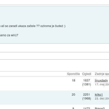
m ali so zaradi ukaza začele ?? oziroma je čudež :)
 samo za win)?
Sporočila
Ogledi
Zadnje spo
18
1637
linuxdady
(1381)
17. maj 20
20
2251
kriko1
(1968)
23. dec 20
8
1472
Brane2