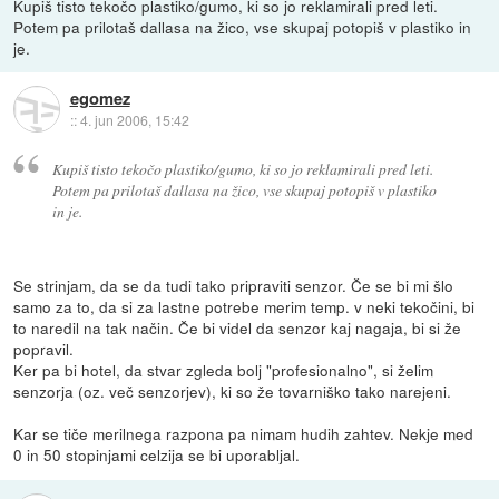
Kupiš tisto tekočo plastiko/gumo, ki so jo reklamirali pred leti.
Potem pa prilotaš dallasa na žico, vse skupaj potopiš v plastiko in
je.
egomez
::
4. jun 2006, 15:42
Kupiš tisto tekočo plastiko/gumo, ki so jo reklamirali pred leti.
Potem pa prilotaš dallasa na žico, vse skupaj potopiš v plastiko
in je.
Se strinjam, da se da tudi tako pripraviti senzor. Če se bi mi šlo
samo za to, da si za lastne potrebe merim temp. v neki tekočini, bi
to naredil na tak način. Če bi videl da senzor kaj nagaja, bi si že
popravil.
Ker pa bi hotel, da stvar zgleda bolj "profesionalno", si želim
senzorja (oz. več senzorjev), ki so že tovarniško tako narejeni.
Kar se tiče merilnega razpona pa nimam hudih zahtev. Nekje med
0 in 50 stopinjami celzija se bi uporabljal.