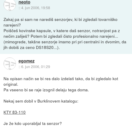
neoto
::
4. jun 2006, 19:58
Zakaj pa si sam ne narediš senzorjev, ki bi zgledali tovarniško
narejeni?
Poiščeš kovinske kapsule, v katere daš senzor, notranjost pa z
nečim zaliješ? Potem bi zgledali čisto profesionalno narejeni...
(mimogrede, takšne senzorje imamo pri pri centralni in dvomim, da
jih dobiš za ceno DS18S20...).
egomez
::
6. jun 2006, 01:29
Na opisan način se bi res dalo izdelati tako, da bi zgledalo kot
original.
Pa vseeno bi se raje izognil delaju tega doma.
Nekaj sem dobil v Burklinovem katalogu:
KTY 83-110
Je že kdo uporabljal ta senzor?