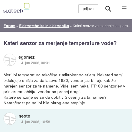
☰
Forum
»
Elektrotehnika in elektronika
»
Kateri senzor za merjenje temperature vode?
Kateri senzor za merjenje temperature vode?
egomez
::
4. jun 2006, 00:31
Meril bi temperaturo tekočine z mikrokontrolerjem. Nekateri sami
izdelujejo ohišja za dallasove 1820, vendar jaz bi raje kak že
narejen senzor za te namene. Videl sem nekaj PT100 senzorjev v
primernem ohišju, vendar so precej dragi.
Katere senzorje se še da dobit v Sloveniji za ta namen?
Natančnost pa naj bi bila okrog ene stopinje.
neoto
::
4. jun 2006, 10:58