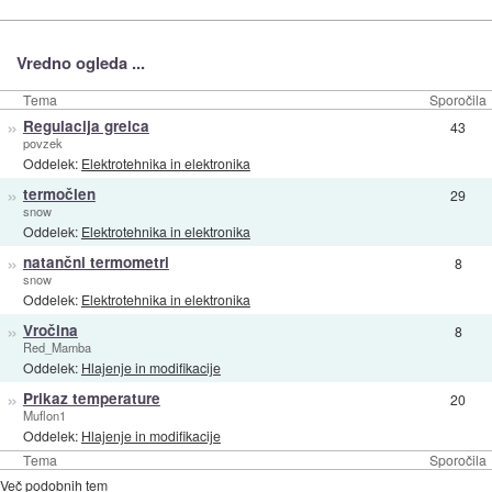
Vredno ogleda ...
Tema
Sporočila
»
Regulacija grelca
43
povzek
Oddelek:
Elektrotehnika in elektronika
»
termočlen
29
snow
Oddelek:
Elektrotehnika in elektronika
»
natančni termometri
8
snow
Oddelek:
Elektrotehnika in elektronika
»
Vročina
8
Red_Mamba
Oddelek:
Hlajenje in modifikacije
»
Prikaz temperature
20
Muflon1
Oddelek:
Hlajenje in modifikacije
Tema
Sporočila
Več podobnih tem