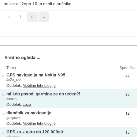
police ali žepa 10 m okoli dlančnika.
«
1
2
»
Vredno ogleda ...
Tema
Sporočila
»
GPS navigacija na Nokia N95
55
JoZo_666
Oddelek:
Mobilne tehnologije
»
mi kdo posodi garmina za en teden?!
36
smash
Oddelek:
Loža
»
dlančnik za navigacijo
12
gregaster
Oddelek:
Mobilne tehnologije
»
GPS za v avto do 120.000sit
15
microera