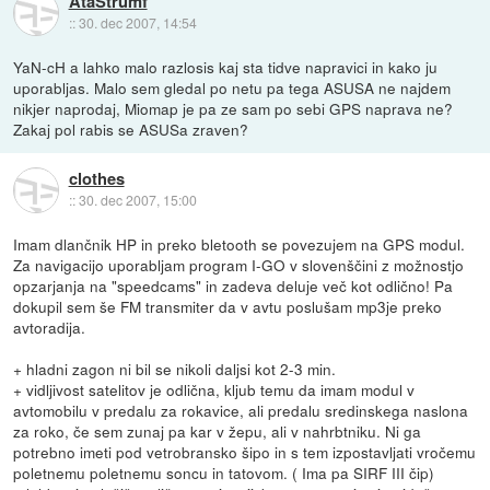
AtaStrumf
::
30. dec 2007, 14:54
YaN-cH a lahko malo razlosis kaj sta tidve napravici in kako ju
uporabljas. Malo sem gledal po netu pa tega ASUSA ne najdem
nikjer naprodaj, Miomap je pa ze sam po sebi GPS naprava ne?
Zakaj pol rabis se ASUSa zraven?
clothes
::
30. dec 2007, 15:00
Imam dlančnik HP in preko bletooth se povezujem na GPS modul.
Za navigacijo uporabljam program I-GO v slovenščini z možnostjo
opzarjanja na "speedcams" in zadeva deluje več kot odlično! Pa
dokupil sem še FM transmiter da v avtu poslušam mp3je preko
avtoradija.
+ hladni zagon ni bil se nikoli daljsi kot 2-3 min.
+ vidljivost satelitov je odlična, kljub temu da imam modul v
avtomobilu v predalu za rokavice, ali predalu sredinskega naslona
za roko, če sem zunaj pa kar v žepu, ali v nahrbtniku. Ni ga
potrebno imeti pod vetrobransko šipo in s tem izpostavljati vročemu
poletnemu poletnemu soncu in tatovom. ( Ima pa SIRF III čip)