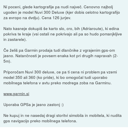
Ni poceni, glede kartografije pa nudi največ. Cenovno najbolj
ugoden je model Nuvi 300 Deluxe (kjer dobis celotno kartografijo
za evropo na dvdju). Cena 126 jurjev.
Nato kasneje dokupiš še karto slo, cro, bih (Adriaroute), ki edina
pokriva te kraje (vsi ostali ne pokrivajo ali pa so hudo pomanjkljive
in zastarele).
Če želiš pa Garmin prodaja tudi dlančnike z vgrajenim gps-om
jasno. Natančnosti je povsem enaka kot pri drugih napravah (2-
5m).
Priporočam Nuvi 300 deluxe, ce pa ti cena ni problem pa vzemi
model 350 ali 360 (ko pride), ki bo omogočal tudi uporabo
mobilnega telefona v avtu preko modrega zoba na Garminu.
www.garmin.si
Uporaba GPSa je jasno zastonj :)
Ne kupuj in ne nasedaj dragi storitvi simobila in mobitela, ki nudita
gps navigacijo preko mobilnega telefona.