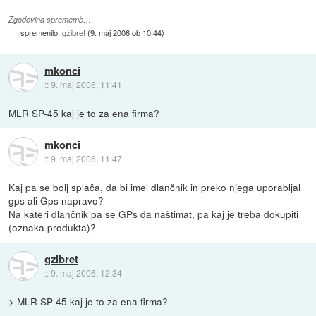
Zgodovina sprememb…
spremenilo:
gzibret
(
9. maj 2006 ob 10:44
)
mkonci
::
9. maj 2006, 11:41
MLR SP-45 kaj je to za ena firma?
mkonci
::
9. maj 2006, 11:47
Kaj pa se bolj splača, da bi imel dlančnik in preko njega uporabljal
gps ali Gps napravo?
Na kateri dlančnik pa se GPs da naštimat, pa kaj je treba dokupiti
(oznaka produkta)?
gzibret
::
9. maj 2006, 12:34
> MLR SP-45 kaj je to za ena firma?