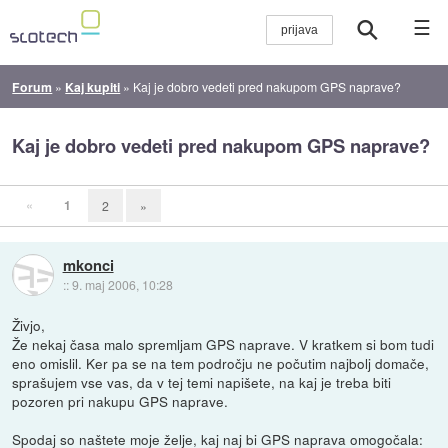
☰
Forum
»
Kaj kupiti
»
Kaj je dobro vedeti pred nakupom GPS naprave?
Kaj je dobro vedeti pred nakupom GPS naprave?
«
1
2
»
mkonci
::
9. maj 2006, 10:28
Živjo,
Že nekaj časa malo spremljam GPS naprave. V kratkem si bom tudi
eno omislil. Ker pa se na tem področju ne počutim najbolj domače,
sprašujem vse vas, da v tej temi napišete, na kaj je treba biti
pozoren pri nakupu GPS naprave.
Spodaj so naštete moje želje, kaj naj bi GPS naprava omogočala: