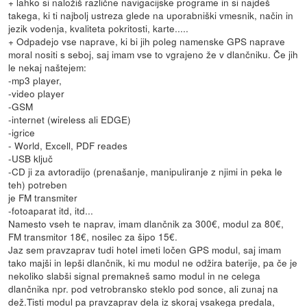
+ lahko si naložiš različne navigacijske programe in si najdeš
takega, ki ti najbolj ustreza glede na uporabniški vmesnik, način in
jezik vodenja, kvaliteta pokritosti, karte.....
+ Odpadejo vse naprave, ki bi jih poleg namenske GPS naprave
moral nositi s seboj, saj imam vse to vgrajeno že v dlančniku. Če jih
le nekaj naštejem:
-mp3 player,
-video player
-GSM
-internet (wireless ali EDGE)
-igrice
- World, Excell, PDF reades
-USB ključ
-CD ji za avtoradijo (prenašanje, manipuliranje z njimi in peka le
teh) potreben
je FM transmiter
-fotoaparat itd, itd...
Namesto vseh te naprav, imam dlančnik za 300€, modul za 80€,
FM transmitor 18€, nosilec za šipo 15€.
Jaz sem pravzaprav tudi hotel imeti ločen GPS modul, saj imam
tako majši in lepši dlančnik, ki mu modul ne odžira baterije, pa če je
nekoliko slabši signal premakneš samo modul in ne celega
dlančnika npr. pod vetrobransko steklo pod sonce, ali zunaj na
dež.Tisti modul pa pravzaprav dela iz skoraj vsakega predala,