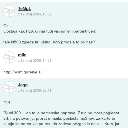
TeMpL
::
19. maj 2006, 13:59
Ok...
Obstaja kak PDA ki ima tudi višinomer (baromtričen)
tale N560 zgleda kr luštno, Kdo prodaja to pri nas?
mile
::
19. maj 2006, 14:53
http://point.gorenje.si/
Jago
::
19. maj 2006, 22:41
mile:
"Nuvi 300... jah to je namenska naprava. Z njo ne mors pogledat
slik na potovanju, prbrat e-maila, poslusta mp3-jev, za karte te
olupjo ko norca. Je pa res, da zadevo prizges in dela.... Kurc, jst