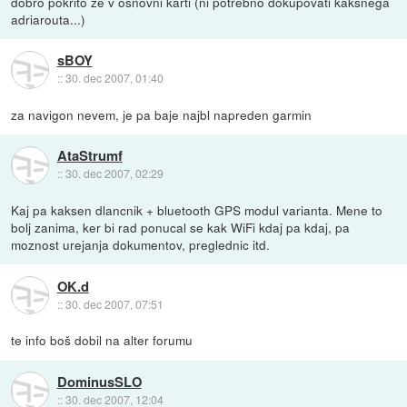
dobro pokrito že v osnovni karti (ni potrebno dokupovati kakšnega
adriarouta...)
sBOY
::
30. dec 2007, 01:40
za navigon nevem, je pa baje najbl napreden garmin
AtaStrumf
::
30. dec 2007, 02:29
Kaj pa kaksen dlancnik + bluetooth GPS modul varianta. Mene to
bolj zanima, ker bi rad ponucal se kak WiFi kdaj pa kdaj, pa
moznost urejanja dokumentov, preglednic itd.
OK.d
::
30. dec 2007, 07:51
te info boš dobil na alter forumu
DominusSLO
::
30. dec 2007, 12:04