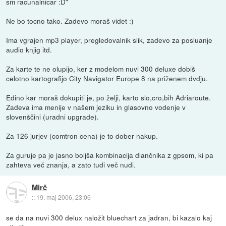
sm racunalnicar :D"
Ne bo tocno tako. Zadevo moraš videt :)
Ima vgrajen mp3 player, pregledovalnik slik, zadevo za posluanje
audio knjig itd.
Za karte te ne olupijo, ker z modelom nuvi 300 deluxe dobiš
celotno kartografijo City Navigator Europe 8 na priženem dvdju.
Edino kar moraš dokupiti je, po želji, karto slo,cro,bih Adriaroute.
Zadeva ima menije v našem jeziku in glasovno vodenje v
slovenščini (uradni upgrade).
Za 126 jurjev (comtron cena) je to dober nakup.
Za guruje pa je jasno boljša kombinacija dlančnika z gpsom, ki pa
zahteva več znanja, a zato tudi več nudi.
Mirč
::
19. maj 2006, 23:06
se da na nuvi 300 delux naložit bluechart za jadran, bi kazalo kaj