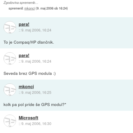
Zgodovina sprememb…
spremenil:
mkonci
(
9. maj 2006 ob 16:24
)
para!
::
9. maj 2006, 16:24
To je Compaq/HP dlančnik.
para!
::
9. maj 2006, 16:24
Seveda brez GPS modula :)
mkonci
::
9. maj 2006, 16:25
kolk pa pol pride še GPS modul?*
Microsoft
::
9. maj 2006, 16:30