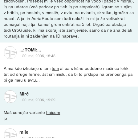
zadovoljen. Posebej mi je všeč odpornost na vodo (padec v morje),
in na udarce (več padcev po tleh in po stopnicah). Igram se z njim
v hribih, po hostah, v mestih, v avtu, na avionih, skratka, igračka za
nucat. A ja, in AdriaRoute sem tudi naložil in mi je že velikokrat
pomagal najti tja, kamor grem enkrat na 5 let. Drgač pa obstaja
tudi CroGuide, ki ima skoraj iste zemljevide, samo da ne zna delati
routanja in ni zaklenjen na ID naprave.
...:TOMI:...
::
20. maj 2006, 18:48
A ma kdo izkušnje s tem
tem
al pa s kšno podobno mašinco lohk
tut od druge ferme. Jst sm mislu, da bi to prklopu na prenosnga pa
bi ga meu u avtu...
Mirč
::
20. maj 2006, 19:29
Maš cenejše variante
haicom
lp
mile
::
25. maj 2006, 11:49