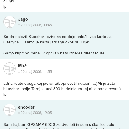
ali nič.
lp
Jago
::
20. maj 2006, 09:45
Se da naložit Bluechart oziroma se dajo naložit vse karte za
Garmina ... samo je karta jadrana okoli 40 jurjev ...
Samo kupit bo treba. V opcijah nato izbereš direct route ....
Mirč
::
20. maj 2006, 11:55
adria route obsga kaj jadrana(boje,svetilniki,čeri,....)Ali je zato
bluechart bolje.Torej z nuvi 300 bi delalo to(kaj ni to samo cestni)
lp
encoder
::
20. maj 2006, 12:05
Sam trajbam GPSMAP 60CS ze dve leti in sem s škatlico zelo