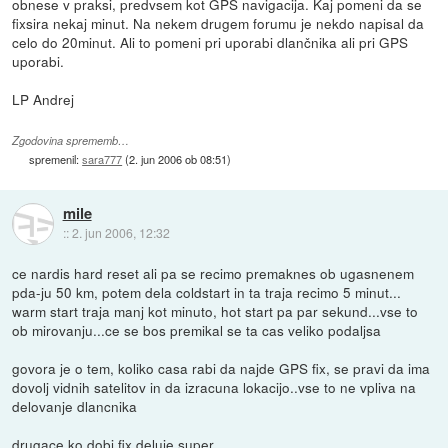
obnese v praksi, predvsem kot GPS navigacija. Kaj pomeni da se
fixsira nekaj minut. Na nekem drugem forumu je nekdo napisal da
celo do 20minut. Ali to pomeni pri uporabi dlančnika ali pri GPS
uporabi.
LP Andrej
Zgodovina sprememb…
spremenil:
sara777
(
2. jun 2006 ob 08:51
)
mile
::
2. jun 2006, 12:32
ce nardis hard reset ali pa se recimo premaknes ob ugasnenem
pda-ju 50 km, potem dela coldstart in ta traja recimo 5 minut...
warm start traja manj kot minuto, hot start pa par sekund...vse to
ob mirovanju...ce se bos premikal se ta cas veliko podaljsa
govora je o tem, koliko casa rabi da najde GPS fix, se pravi da ima
dovolj vidnih satelitov in da izracuna lokacijo..vse to ne vpliva na
delovanje dlancnika
drugace ko dobi fix deluje super..