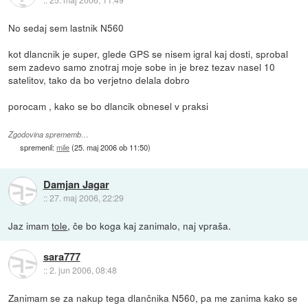
No sedaj sem lastnik N560
kot dlancnik je super, glede GPS se nisem igral kaj dosti, sprobal
sem zadevo samo znotraj moje sobe in je brez tezav nasel 10
satelitov, tako da bo verjetno delala dobro
porocam , kako se bo dlancik obnesel v praksi
Zgodovina sprememb…
spremenil:
mile
(
25. maj 2006 ob 11:50
)
Damjan Jagar
::
27. maj 2006, 22:29
Jaz imam
tole
, če bo koga kaj zanimalo, naj vpraša.
sara777
::
2. jun 2006, 08:48
Zanimam se za nakup tega dlančnika N560, pa me zanima kako se