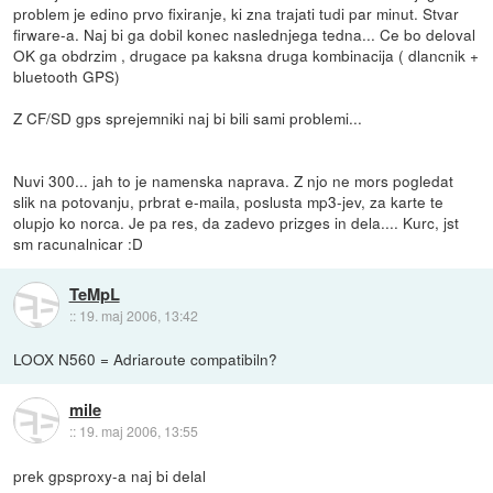
problem je edino prvo fixiranje, ki zna trajati tudi par minut. Stvar
firware-a. Naj bi ga dobil konec naslednjega tedna... Ce bo deloval
OK ga obdrzim , drugace pa kaksna druga kombinacija ( dlancnik +
bluetooth GPS)
Z CF/SD gps sprejemniki naj bi bili sami problemi...
Nuvi 300... jah to je namenska naprava. Z njo ne mors pogledat
slik na potovanju, prbrat e-maila, poslusta mp3-jev, za karte te
olupjo ko norca. Je pa res, da zadevo prizges in dela.... Kurc, jst
sm racunalnicar :D
TeMpL
::
19. maj 2006, 13:42
LOOX N560 = Adriaroute compatibiln?
mile
::
19. maj 2006, 13:55
prek gpsproxy-a naj bi delal