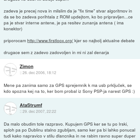
zadeva je precej nova in milslim da je "fix time" stvar algoritmov in
da se bo zadeva porihtala z ROM updejtom, ko bo pripravljen...ce
pa je stvar interne antene, je pa resitev zunanja antena ( ima
konektor)
priporocam
http://www.firstloox.org/
kjer so najbolj aktualne debate
drugace sem z zadevo zadovoljen in mi ni zal denarja
Zimon
::
26. dec 2006, 18:12
Mene pa zanima samo za GPS sprejemnik k ma usb prključek, se
kdo spozna kej na to, ker bom probal iz Sony PSP-ja narest GPS :)
AtaStrumf
::
29. dec 2007, 22:22
Da malo obudim tole razpravo. Kupujem GPS ker se tu po Irski,
sploh pa po Dublinu stalno zgubljam, samo ker pa bi lahko ponucal
tudi kako napravico v stilu dlancnika in ne rabim ravno super duper