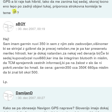
GPS-a bi raje kak hibrid, tako da me zanima kaj sedaj, skoraj tocno
eno lepo po zadnji objavi tukaj, priporoca strokovna komisija te
teme
?
sBOY
::
30. dec 2007, 00:19
Hej!
Sam imam garmin nuvi 350 in sem z njim zelo zadovoljen,višinomer
bi se strinjal z gzibret da je precej netočen,me je pa kar presenetu
merilec hitrosti, ker je dokaj natančen.za nekaj več denarja bi(Če bi
sedaj kupoval)vzel nuvi660,ker ima še integriran blutooth in mislim,
da TCM sprejemnik cestnih informacij,ki pa na žalost v slo še ni
pokrit,vendar bo hmali. še cena: garmin350 cca 350€ 660pa mislim
da bi znal bit okol 500.
Lp.
DamijanD
::
30. dec 2007, 00:27
Kako se pa obnesejo Navigon GPS naprave? Slovenijo imajo dokaj