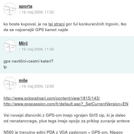
sporta
::
19. maj 2006, 11:32
ko boste kupoval, je na
tej strani
gor ful konkurenčnih trgovin, tko
da se najcenejši GPS kamot najde
Mirč
::
19. maj 2006, 11:39
gps navtični+cestni kateri?
lp
mile
::
19. maj 2006, 12:09
http://www.solopalmari.com/content/view/1815/143/
http://www.gpspassion.com/fr/default.asp?_SetCurrentVersion=EN
Vsi novejsi dlancniki z GPS-om imajo vgrajen Sirf3 cip, ki je dalec
od nenatancnega, plus tega imajo opcijo za priklop zunanje antene
N560 je trenutno edini PDA z VGA zaslonom + GPS-om. Njegov