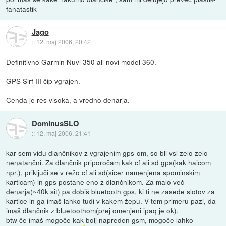
fanatastik
Jago
::
12. maj 2006, 20:42
Definitivno Garmin Nuvi 350 ali novi model 360.
GPS Sirf III čip vgrajen.
Cenda je res visoka, a vredno denarja.
DominusSLO
::
12. maj 2006, 21:41
kar sem vidu dlančnikov z vgrajenim gps-om, so bli vsi zelo zelo
nenatančni. Za dlančnik priporočam kak cf ali sd gps(kak haicom
npr.), priključi se v režo cf ali sd(sicer namenjena spominskim
karticam) in gps postane eno z dlančnikom. Za malo več
denarja(~40k sit) pa dobiš bluetooth gps, ki ti ne zasede slotov za
kartice in ga imaš lahko tudi v kakem žepu. V tem primeru pazi, da
imaš dlančnik z bluetoothom(prej omenjeni ipaq je ok).
btw če imaš mogoče kak bolj napreden gsm, mogoče lahko