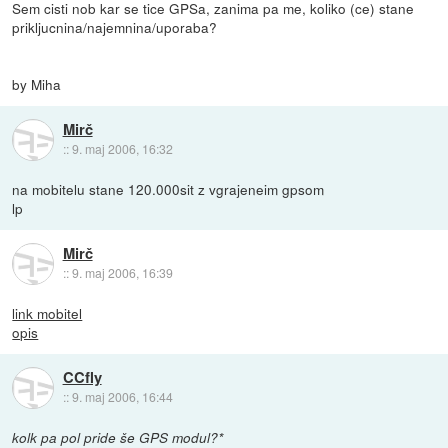
Sem cisti nob kar se tice GPSa, zanima pa me, koliko (ce) stane
prikljucnina/najemnina/uporaba?
by Miha
Mirč
::
9. maj 2006, 16:32
na mobitelu stane 120.000sit z vgrajeneim gpsom
lp
Mirč
::
9. maj 2006, 16:39
link mobitel
opis
CCfly
::
9. maj 2006, 16:44
kolk pa pol pride še GPS modul?*