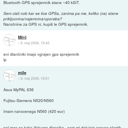
Bluetooth GPS sprejemnik stane ~40 kSIT.
Sem cisti nob kar se tice GPSa, zanima pa me, koliko (ce) stane
prikljucnina/najemnina/uporaba?
Naročnine za GPS ni, kupiš le GPS sprejemnik.
Mirč
::
9. maj 2006, 16:45
eni dlančniki imajo vgrajen gps sprejemnik
lp
mile
::
9. maj 2006, 16:51
Asus MyPAL 636
Fujitsu-Siemens N520/N560
Imam narocenega N560 (420 eur)
pol mas se kake Yakumo dlancike , sam mi delujejo prevec plastik-