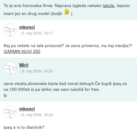
To je ena francoska firma. Naprava izgleda nekako
takole
, čeprav
imam jaz en drug model (boljši
).
mkonci
::
9. maj 2006, 16:17
Kaj pa rečete na tale proizvod? Je cena primerna, mu kaj manjka?!
GARMIN NUVI 350
Mirč
::
9. maj 2006, 16:20
cena visoka,slovenske karte boš moral dokupit.Če kupiš ipaq za
ca.100.000sit si pa lahko vse sam naložiš for free.
lp
mkonci
::
9. maj 2006, 16:23
ipaq a ni to dlančnik?