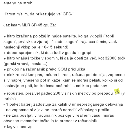
anteno na strehi.
Hitrost mislim, da prikazujejo vsi GPS-i.
Jaz imam MLR SP-45 gc. Za:
+ hitro izračuna položaj in najde satelite, ko ga vklopiš ("topli
zagon", prvi vklop zjutraj - "hladni zagon" traja cca 5 min, vsak
naslednji vklop pa le 10-15 sekund)
+ dober sprejemnik, ki dela tudi v gozdu in grapi
+ hitro vnašaš točke v spomin, ki ga je dosti za več, kot 32000 točk
(gorski vrhovi, mesta....)
+ priklop na računalnik preko COM priključka
+ elektronski kompas, računa hitrost, računa pot do cilja, zapomne
si v naprej vneseno pot in kaže, kam se moraš peljati, koliko si od
zastavljene poti, koliko časa boš rabil... cel kup podatkov
+ robusten, preživel padec 200 višinskih metrov po prepadu
(v
torbici)
- 1 paket baterij zadostuje za kakih 8 ur nepretrganega delovanja
- ne zapomne si z-jev, ne moreš narediti višinskega profila
- ne zna pošiljati v računalnik pozicije v realnem času, moraš
obvezno memorirat točko in to prenest v računalnik
+ logični menuji