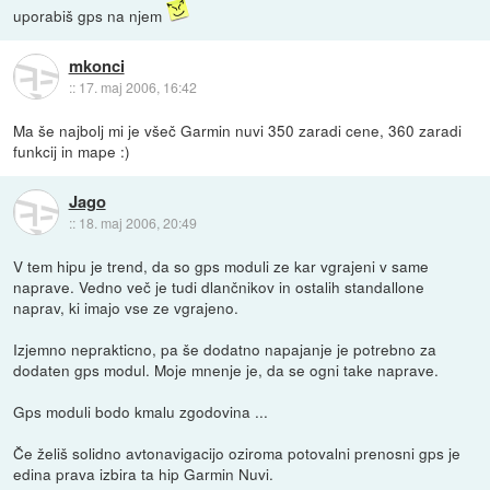
uporabiš gps na njem
mkonci
::
17. maj 2006, 16:42
Ma še najbolj mi je všeč Garmin nuvi 350 zaradi cene, 360 zaradi
funkcij in mape :)
Jago
::
18. maj 2006, 20:49
V tem hipu je trend, da so gps moduli ze kar vgrajeni v same
naprave. Vedno več je tudi dlančnikov in ostalih standallone
naprav, ki imajo vse ze vgrajeno.
Izjemno neprakticno, pa še dodatno napajanje je potrebno za
dodaten gps modul. Moje mnenje je, da se ogni take naprave.
Gps moduli bodo kmalu zgodovina ...
Če želiš solidno avtonavigacijo oziroma potovalni prenosni gps je
edina prava izbira ta hip Garmin Nuvi.