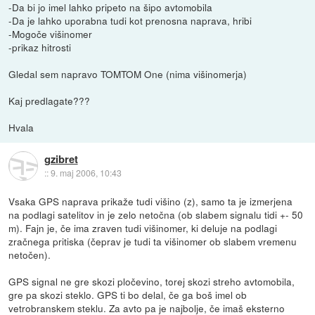
-Da bi jo imel lahko pripeto na šipo avtomobila
-Da je lahko uporabna tudi kot prenosna naprava, hribi
-Mogoče višinomer
-prikaz hitrosti
Gledal sem napravo TOMTOM One (nima višinomerja)
Kaj predlagate???
Hvala
gzibret
::
9. maj 2006, 10:43
Vsaka GPS naprava prikaže tudi višino (z), samo ta je izmerjena
na podlagi satelitov in je zelo netočna (ob slabem signalu tidi +- 50
m). Fajn je, če ima zraven tudi višinomer, ki deluje na podlagi
zračnega pritiska (čeprav je tudi ta višinomer ob slabem vremenu
netočen).
GPS signal ne gre skozi pločevino, torej skozi streho avtomobila,
gre pa skozi steklo. GPS ti bo delal, če ga boš imel ob
vetrobranskem steklu. Za avto pa je najbolje, če imaš eksterno