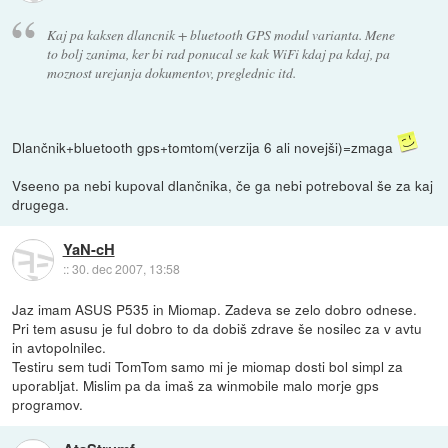
Kaj pa kaksen dlancnik + bluetooth GPS modul varianta. Mene
to bolj zanima, ker bi rad ponucal se kak WiFi kdaj pa kdaj, pa
moznost urejanja dokumentov, preglednic itd.
Dlančnik+bluetooth gps+tomtom(verzija 6 ali novejši)=zmaga
Vseeno pa nebi kupoval dlančnika, če ga nebi potreboval še za kaj
drugega.
YaN-cH
::
30. dec 2007, 13:58
Jaz imam ASUS P535 in Miomap. Zadeva se zelo dobro odnese.
Pri tem asusu je ful dobro to da dobiš zdrave še nosilec za v avtu
in avtopolnilec.
Testiru sem tudi TomTom samo mi je miomap dosti bol simpl za
uporabljat. Mislim pa da imaš za winmobile malo morje gps
programov.