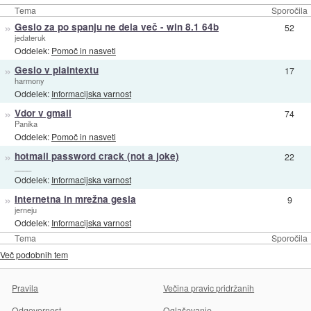
Tema
Sporočila
»
Geslo za po spanju ne dela več - win 8.1 64b
52
jedateruk
Oddelek:
Pomoč in nasveti
»
Geslo v plaintextu
17
harmony
Oddelek:
Informacijska varnost
»
Vdor v gmail
74
Panika
Oddelek:
Pomoč in nasveti
»
hotmail password crack (not a joke)
22
____
Oddelek:
Informacijska varnost
»
Internetna in mrežna gesla
9
jerneju
Oddelek:
Informacijska varnost
Tema
Sporočila
Več podobnih tem
Pravila
Večina pravic pridržanih
Odgovornost
Oglaševanje