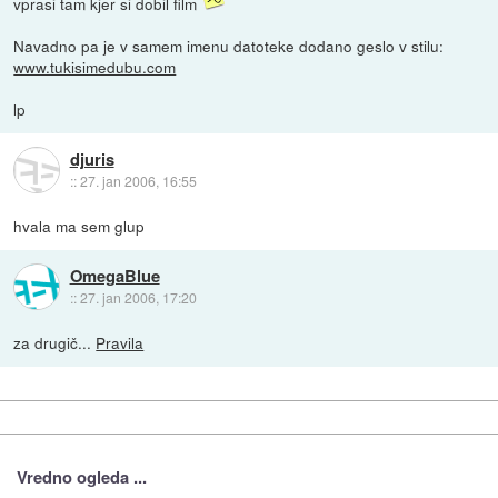
vprasi tam kjer si dobil film
Navadno pa je v samem imenu datoteke dodano geslo v stilu:
www.tukisimedubu.com
lp
djuris
::
27. jan 2006, 16:55
hvala ma sem glup
OmegaBlue
::
27. jan 2006, 17:20
za drugič...
Pravila
Vredno ogleda ...