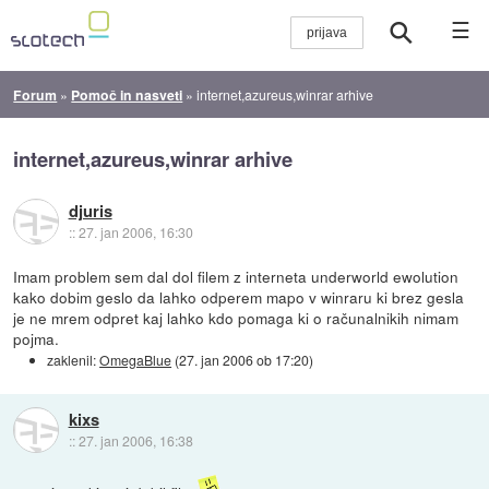
☰
Forum
»
Pomoč in nasveti
»
internet,azureus,winrar arhive
internet,azureus,winrar arhive
djuris
::
27. jan 2006, 16:30
Imam problem sem dal dol filem z interneta underworld ewolution
kako dobim geslo da lahko odperem mapo v winraru ki brez gesla
je ne mrem odpret kaj lahko kdo pomaga ki o računalnikih nimam
pojma.
zaklenil:
OmegaBlue
(
27. jan 2006 ob 17:20
)
kixs
::
27. jan 2006, 16:38