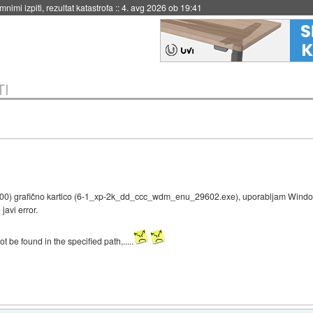
nimi izpiti, rezultat katastrofa
::
4. avg 2026 ob 19:41
TI
9600) grafično kartico (6-1_xp-2k_dd_ccc_wdm_enu_29602.exe), uporabljam Windo
javi error.
 be found in the specified path,.....