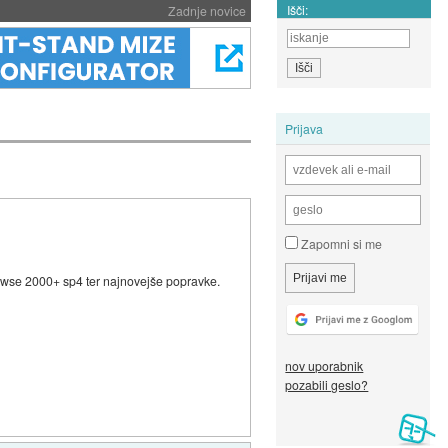
Išči:
Zadnje novice
Prijava
Zapomni si me
wse 2000+ sp4 ter najnovejše popravke.
nov uporabnik
pozabili geslo?