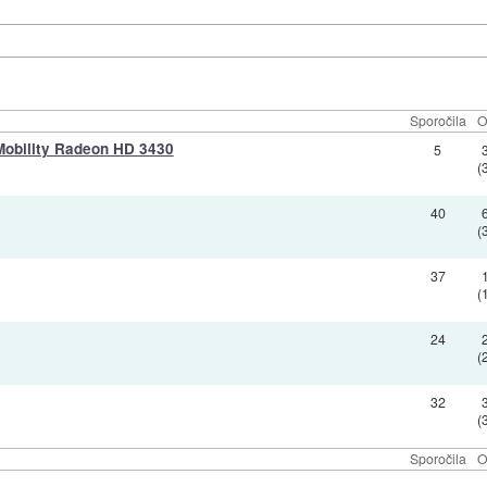
Sporočila
O
 Mobility Radeon HD 3430
5
(
40
(
37
(
24
(
32
(
Sporočila
O