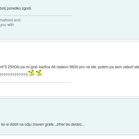
 bolj poredko zgodi.
rvatives and
 you with
nF3 250Gb pa mi graf. kartica Ati radeon 9600 pro ne ide, potem pa sem vstavil star
vo??????????????/
 ko si dobil na cdju zraven grafe...ziher bo delalo...