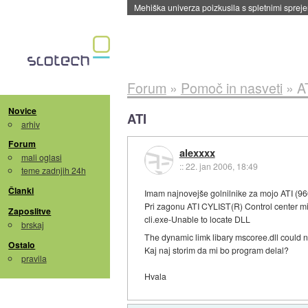
Mehiška univerza poizkusila s spletnimi sprejem
Forum
»
Pomoč in nasveti
»
A
Novice
ATI
arhiv
Forum
alexxxx
mali oglasi
::
22. jan 2006, 18:49
teme zadnjih 24h
Članki
Imam najnovejše golnilnike za mojo ATI (
Pri zagonu ATI CYLIST(R) Control center mi 
Zaposlitve
cli.exe-Unable to locate DLL
brskaj
The dynamic limk libary mscoree.dll could not
Ostalo
Kaj naj storim da mi bo program delal?
pravila
Hvala