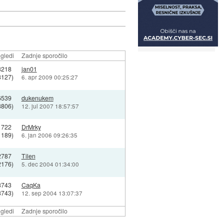
gledi
Zadnje sporočilo
3218
jan01
3127)
6. apr 2009 00:25:27
6539
dukenukem
3806)
12. jul 2007 18:57:57
1722
DrMrky
1189)
6. jan 2006 09:26:35
2787
Tilen
2176)
5. dec 2004 01:34:00
3743
CaqKa
3743)
12. sep 2004 13:07:37
gledi
Zadnje sporočilo