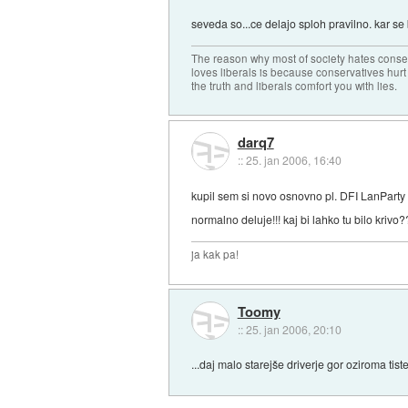
seveda so...ce delajo sploh pravilno. kar se
The reason why most of society hates conse
loves liberals is because conservatives hurt
the truth and liberals comfort you with lies.
darq7
::
25. jan 2006, 16:40
kupil sem si novo osnovno pl. DFI LanParty 
normalno deluje!!! kaj bi lahko tu bilo kri
ja kak pa!
Toomy
::
25. jan 2006, 20:10
...daj malo starejše driverje gor oziroma tiste