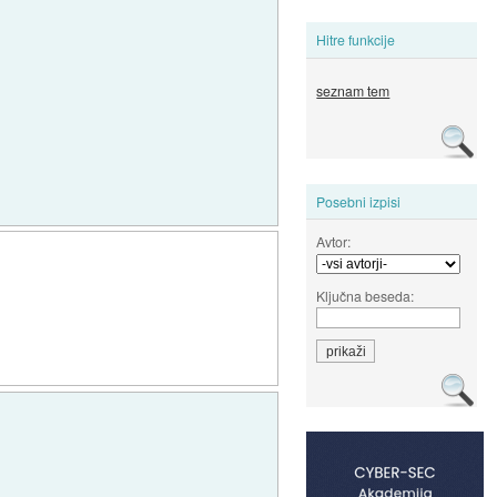
Hitre funkcije
seznam tem
Posebni izpisi
Avtor:
Ključna beseda: