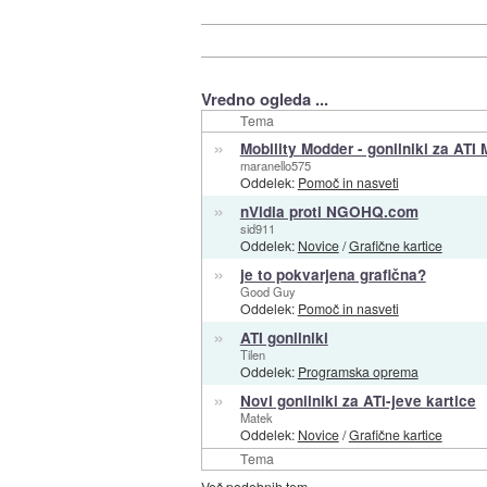
Vredno ogleda ...
Tema
»
Mobility Modder - gonilniki za ATI
maranello575
Oddelek:
Pomoč in nasveti
»
nVidia proti NGOHQ.com
sid911
Oddelek:
Novice
/
Grafične kartice
»
je to pokvarjena grafična?
Good Guy
Oddelek:
Pomoč in nasveti
»
ATI gonilniki
Tilen
Oddelek:
Programska oprema
»
Novi gonilniki za ATi-jeve kartice
Matek
Oddelek:
Novice
/
Grafične kartice
Tema
Več podobnih tem