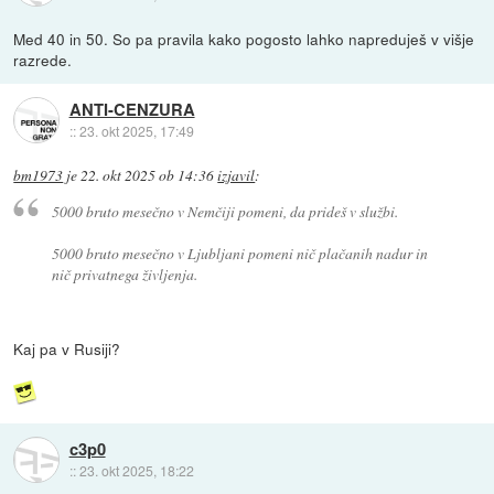
Med 40 in 50. So pa pravila kako pogosto lahko napreduješ v višje
razrede.
ANTI-CENZURA
::
23. okt 2025, 17:49
bm1973
je
22. okt 2025 ob 14:36
izjavil
:
5000 bruto mesečno v Nemčiji pomeni, da prideš v službi.
5000 bruto mesečno v Ljubljani pomeni nič plačanih nadur in
nič privatnega življenja.
Kaj pa v Rusiji?
c3p0
::
23. okt 2025, 18:22