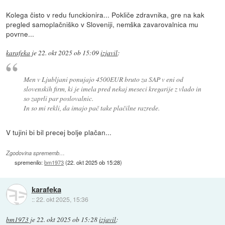
Kolega čisto v redu funckionira... Pokliče zdravnika, gre na kak
pregled samoplačniško v Sloveniji, nemška zavarovalnica mu
povrne...
karafeka
je
22. okt 2025 ob 15:09
izjavil
:
Men v Ljubljani ponujajo 4500EUR bruto za SAP v eni od
slovenskih firm, ki je imela pred nekaj meseci kregarije z vlado in
so zaprli par poslovalnic.
In so mi rekli, da imajo pač take plačilne razrede.
V tujini bi bil precej bolje plačan...
Zgodovina sprememb…
spremenilo:
bm1973
(
22. okt 2025 ob 15:28
)
karafeka
::
22. okt 2025, 15:36
bm1973
je
22. okt 2025 ob 15:28
izjavil
: