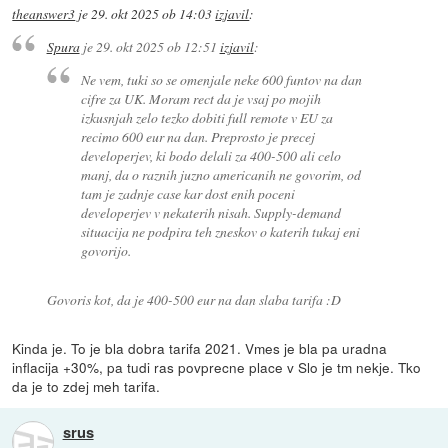
theanswer3
je
29. okt 2025 ob 14:03
izjavil
:
Spura
je
29. okt 2025 ob 12:51
izjavil
:
Ne vem, tuki so se omenjale neke 600 funtov na dan
cifre za UK. Moram rect da je vsaj po mojih
izkusnjah zelo tezko dobiti full remote v EU za
recimo 600 eur na dan. Preprosto je precej
developerjev, ki bodo delali za 400-500 ali celo
manj, da o raznih juzno americanih ne govorim, od
tam je zadnje case kar dost enih poceni
developerjev v nekaterih nisah. Supply-demand
situacija ne podpira teh zneskov o katerih tukaj eni
govorijo.
Govoris kot, da je 400-500 eur na dan slaba tarifa :D
Kinda je. To je bla dobra tarifa 2021. Vmes je bla pa uradna
inflacija +30%, pa tudi ras povprecne place v Slo je tm nekje. Tko
da je to zdej meh tarifa.
srus