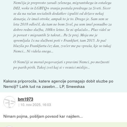
Nemčija je preprosto zaradi zelenega, migrantskega in ostalega
DEI, woke in LGBTQ+ sranja postala predraga za živeti. Sicer
se da na račun socialnih dodatkov izpuliti od države nekaj
denarja, če imaš otroke, ampak to je to. Drago je. Sam sem se
leta 2018 odločil, da tam ne bom živel, pa sem imel ponudbo za
dobro redno služba, 100k+ letno. Se ni splačalo... Plus videl se
je porast v migrantih že takrat... Pa že prej. Moja me je
spremljala 1x na službeni poti v Frankfurt, tam 2015. Je pač
bluzila po Frankfurtu čez dan, zvečer me pa vpraša, kje so tukaj
Nemci... Ni videla enega...
O Nemčiji se moraš pogovarjati s pravimi Nemci, po možnosti
po parih pirih. Takoj zveš kaj si v resnici mislijo...
Kaksna priporocila, katere agencije pomagajo dobit sluzbe po
Nemciji? Lahk tud na zasebn... LP, Smeeskaa
bm1973
::
10. nov 2025, 16:03
Nimam pojma, pošiljam povsod kar najdem...