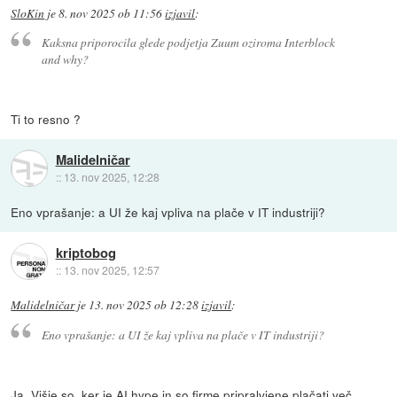
SloKin
je
8. nov 2025 ob 11:56
izjavil
:
Kaksna priporocila glede podjetja Zuum oziroma Interblock
and why?
Ti to resno ?
Malidelničar
::
13. nov 2025, 12:28
Eno vprašanje: a UI že kaj vpliva na plače v IT industriji?
kriptobog
::
13. nov 2025, 12:57
Malidelničar
je
13. nov 2025 ob 12:28
izjavil
:
Eno vprašanje: a UI že kaj vpliva na plače v IT industriji?
Ja. Višje so, ker je AI hype in so firme pripralvjene plačati več,