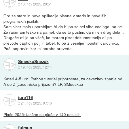
::
13. nov 2025, 20:51
Gre za stare in nove aplikacije pisane v starih in novejših
programskih jezikih.
Sam sicer malo uporabljam AI,da bi pa se sel vibe-codinga, pa ne.
Že računam težko na pamet, da se to pustim, da mi en drug dela...
Drugače mi je pa všeč, ko moram pisat dokumentacijo ali pa
prevode caption polj in tabel, to pa z veseljem pustim čarovniku.
Pač, popravim kar mi narobe prevede.
SmeskoSnezak
::
19. nov 2025, 12:14
Kateri 4-5 urni Python tutorial priporocate, za osvezitev znanja od
A do Z (zacetnisko prijazen)? LP, SMeeskaa
jure116
::
24. nov 2025, 07:46
Plače 2025: takšne so plače v 140 poklicih
fulmun