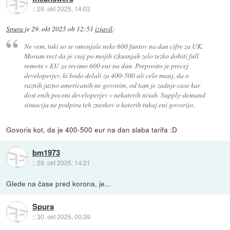
::
29. okt 2025, 14:03
Spura
je
29. okt 2025 ob 12:51
izjavil
:
Ne vem, tuki so se omenjale neke 600 funtov na dan cifre za UK.
Moram rect da je vsaj po mojih izkusnjah zelo tezko dobiti full
remote v EU za recimo 600 eur na dan. Preprosto je precej
developerjev, ki bodo delali za 400-500 ali celo manj, da o
raznih juzno americanih ne govorim, od tam je zadnje case kar
dost enih poceni developerjev v nekaterih nisah. Supply-demand
situacija ne podpira teh zneskov o katerih tukaj eni govorijo.
Govoris kot, da je 400-500 eur na dan slaba tarifa :D
bm1973
::
29. okt 2025, 14:21
Glede na čase pred korona, je...
Spura
::
30. okt 2025, 00:39