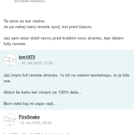
slovensko mlakužo.
Te cene so kar realne.
Je pa nekaj manj remote opcij, kot pred časom.
Jaz sem sicer dobil ravno pred kratkim novo stranko, kjer delam
fully remote.
bm1973
::
30. okt 2025, 13:36
Jaz imam full remote stranko, 1x bil na nekem workshopu, to je bilo
vse.
Iščem še kako ker nimam za 100% dela...
Bom videl kaj mi uspe najti...
FireSnake
::
8. nov 2025, 09:40