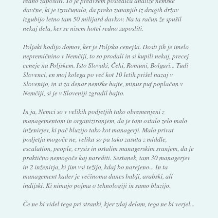
redno zaposliti. To je predvsem posledica analize nemške
davčne, ki je izračunala, da preko zunanjih iz drugih držav
izgubijo letno tam 50 milijard davkov. Na ta račun že spušil
nekaj dela, ker se nisem hotel redno zaposliti.
Poljaki hodijo domov, ker je Poljska cenejša. Dosti jih je imelo
nepremičnino v Nemčiji, to so prodali in si kupili nekaj, precej
ceneje na Poljskem. Isto Slovaki, Čehi, Romuni, Bolgari... Tudi
Slovenci, en moj kolega po več kot 10 letih prišel nazaj v
Slovenijo, in si za denar nemške bajte, minus puf poplačan v
Nemčiji, si je v Sloveniji zgradil bajto.
In ja, Nemci so v velikih podjetjih tako obremenjeni z
managementom in organiziranjem, da je tam ostalo zelo malo
inženirjev, ki pač bluzijo tako kot managerji. Mala privat
podjetja mogoče ne, velika so pa tako zasuta z middle,
escalation, people, crysis in ostalim managerskim sranjem, da je
praktično nemogoče kaj narediti. Sestanek, tam 30 managerjev
in 2 inženirja, ki jim vsi težijo, kdaj bo narejeno... In ta
management kader je večinoma danes babji, arabski, ali
indijski. Ki nimajo pojma o tehnologiji in samo bluzijo.
Če ne bi videl tega pri stranki, kjer zdaj delam, tega ne bi verjel...