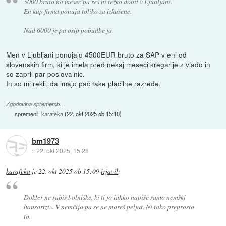
5000 bruto na mesec pa res ni težko dobit v Ljubljani.
En kup firma ponuja toliko za izkušene.
Nad 6000 je pa osip pobudbe ja
Men v Ljubljani ponujajo 4500EUR bruto za SAP v eni od
slovenskih firm, ki je imela pred nekaj meseci kregarije z vlado in
so zaprli par poslovalnic.
In so mi rekli, da imajo pač take plačilne razrede.
Zgodovina sprememb…
spremenil:
karafeka
(
22. okt 2025 ob 15:10
)
bm1973
::
22. okt 2025, 15:28
karafeka
je
22. okt 2025 ob 15:09
izjavil
:
Dokler ne rabiš bolniške, ki ti jo lahko napiše samo nemški
hausartzt... V nemčijo pa se ne moreš peljat. Ni tako preprosto
to.