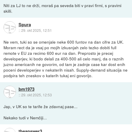
Niti za LJ to ne drži, moraš pa seveda biti v pravi firmi, s pravimi
skilli.
Spura
::
29. okt 2025, 12:51
Ne vem, tuki so se omenjale neke 600 funtov na dan cifre za UK.
Moram rect da je vsaj po mojih izkusnjah zelo tezko dobiti full
remote v EU za recimo 600 eur na dan. Preprosto je precej
developerjev, ki bodo delali za 400-500 ali celo manj, da o raznih
juzno americanih ne govorim, od tam je zadnje case kar dost enih
poceni developerjev v nekaterih nisah. Supply-demand situacija ne
podpira teh zneskov o katerih tukaj eni govorijo.
bm1973
::
29. okt 2025, 12:53
Jap, v UK so te tarife že zdavnaj pase...
Nekako tudi v Nemčiji...
theanswer3