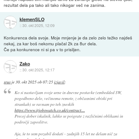
rezultat dela pa tako ali tako nikogar več ne zanima.
klemenSLO
::
30. okt 2025, 12:09
Konkurenca dela svoje. Moje mnjenje je da zelo zelo težko najdeš
nekaj, za kar boš nekomu plačal 2k za 8ur dela.
Če pa konkurence ni si pa v to prisiljen.
Zako
::
30. okt 2025, 12:17
srus
je
30. okt 2025 ob 07:25
izjavil
:
Ko si nastavljam svoje urne in dnevne postavke (embedded SW,
pogodbeno delo, večinoma remote, z občasnimi obiski pri
strankah) se ravnam po teh zneskih
https://www.itjobswatch.co.uk/contract....
Precej dober iskalnik, lahko se poigrate z različnimi oblikami in
področji zaposlitve.
Aja, še to sem pozabil dodati - zadnjih 15 let ne delam nič za