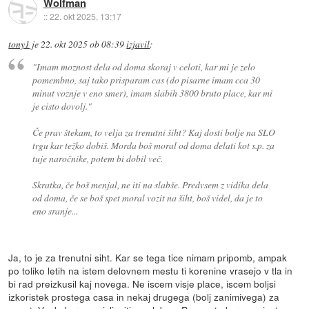
Wolfman
::
22. okt 2025, 13:17
tony1
je
22. okt 2025 ob 08:39
izjavil
:
"Imam moznost dela od doma skoraj v celoti, kar mi je zelo
pomembno, saj tako prisparam cas (do pisarne imam cca 30
minut voznje v eno smer), imam slabih 3800 bruto place, kar mi
je cisto dovolj."
Če prav štekam, to velja za trenutni šiht? Kaj dosti bolje na SLO
trgu kar težko dobiš. Morda boš moral od doma delati kot s.p. za
tuje naročnike, potem bi dobil več.
Skratka, če boš menjal, ne iti na slabše. Predvsem z vidika dela
od doma, če se boš spet moral vozit na šiht, boš videl, da je to
eno sranje...
Ja, to je za trenutni siht. Kar se tega tice nimam pripomb, ampak
po toliko letih na istem delovnem mestu ti korenine vrasejo v tla in
bi rad preizkusil kaj novega. Ne iscem visje place, iscem boljsi
izkoristek prostega casa in nekaj drugega (bolj zanimivega) za