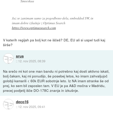
Smeeskaa
Jaz se zanimam samo za pogodbeno dela, embedded SW, in
imam dobre izkušnje z Optimus Search
https://www.optimussearch.com
V katerih regijah pa bolj kot ne iščeš? DE, EU ali si uspel tudi kaj
širše?
srus
::
12. nov 2025, 08:39
Na srečo mi kot one man bandu ni potrebno kaj dosti aktivno iskati,
bolj čakam, kaj mi ponudijo, še posebej letos, ko imam zahvaljujoč
golobji kamarili < 60k EUR sobotnje leto. Iz NA imam stranke še od
prej, ko sem bil zaposlen tam. V EU je pa A&D močna v Madridu,
precej podjetij išče DO-178C znanja in izkušnje.
deco16
::
12. nov 2025, 09:41