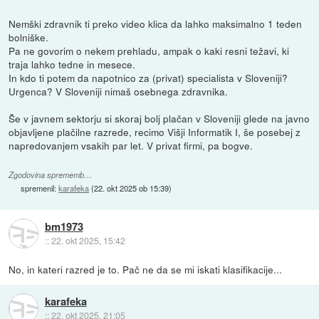
Nemški zdravnik ti preko video klica da lahko maksimalno 1 teden
bolniške.
Pa ne govorim o nekem prehladu, ampak o kaki resni težavi, ki
traja lahko tedne in mesece.
In kdo ti potem da napotnico za (privat) specialista v Sloveniji?
Urgenca? V Sloveniji nimaš osebnega zdravnika.
Še v javnem sektorju si skoraj bolj plačan v Sloveniji glede na javno
objavljene plačilne razrede, recimo Višji Informatik I, še posebej z
napredovanjem vsakih par let. V privat firmi, pa bogve.
Zgodovina sprememb…
spremenil:
karafeka
(
22. okt 2025 ob 15:39
)
bm1973
::
22. okt 2025, 15:42
No, in kateri razred je to. Pač ne da se mi iskati klasifikacije...
karafeka
::
22. okt 2025, 21:05