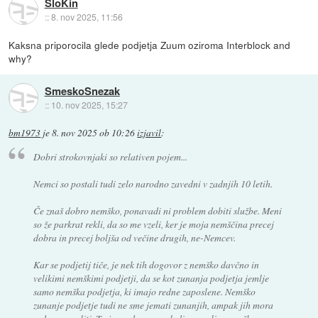
SloKin
::
8. nov 2025, 11:56
Kaksna priporocila glede podjetja Zuum oziroma Interblock and
why?
SmeskoSnezak
::
10. nov 2025, 15:27
bm1973
je
8. nov 2025 ob 10:26
izjavil
:
Dobri strokovnjaki so relativen pojem...
Nemci so postali tudi zelo narodno zavedni v zadnjih 10 letih.
Če znaš dobro nemško, ponavadi ni problem dobiti službe. Meni
so že parkrat rekli, da so me vzeli, ker je moja nemščina precej
dobra in precej boljša od večine drugih, ne-Nemcev.
Kar se podjetij tiče, je nek tih dogovor z nemško davčno in
velikimi nemškimi podjetji, da se kot zunanja podjetja jemlje
samo nemška podjetja, ki imajo redne zaposlene. Nemško
zunanje podjetje tudi ne sme jemati zunanjih, ampak jih mora