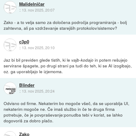
Malidelničar
::
13. nov 2025, 20:07
Zako - a to velja samo za določena področja programiranja - bolj
zahtevna, ali pa vzdrževanje starejših protokolov/sistemov?
c3p0
::
13. nov 2025, 20:10
Jaz bi bil previden glede tistih, ki le
in potem rešujejo
vajb-kodajo
servirane špagete, po drugi strani pa tudi do teh, ki se AI izogibajo,
oz. ga uporabljajo le izjemoma.
Blinder
::
13. nov 2025, 20:24
Odvisno od firme. Nekaterim bo mogoče všeč, da se uporablja UI,
nekaterim mogoče ne. Če imaš službo in če te druga firma
potrebuje, če je povpraševanje:ponudba tebi v korist, se lahko
dogovoriš za dobro plačo.
Zako