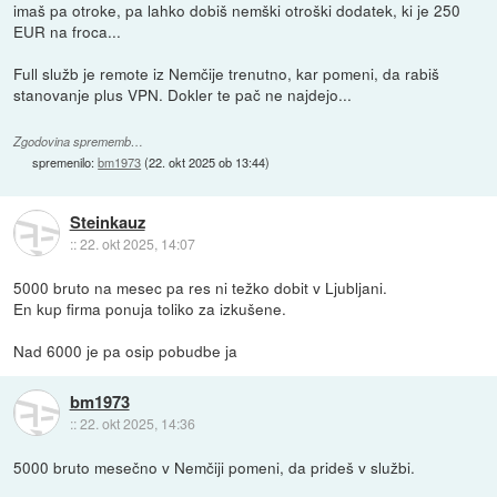
imaš pa otroke, pa lahko dobiš nemški otroški dodatek, ki je 250
EUR na froca...
Full služb je remote iz Nemčije trenutno, kar pomeni, da rabiš
stanovanje plus VPN. Dokler te pač ne najdejo...
Zgodovina sprememb…
spremenilo:
bm1973
(
22. okt 2025 ob 13:44
)
Steinkauz
::
22. okt 2025, 14:07
5000 bruto na mesec pa res ni težko dobit v Ljubljani.
En kup firma ponuja toliko za izkušene.
Nad 6000 je pa osip pobudbe ja
bm1973
::
22. okt 2025, 14:36
5000 bruto mesečno v Nemčiji pomeni, da prideš v službi.