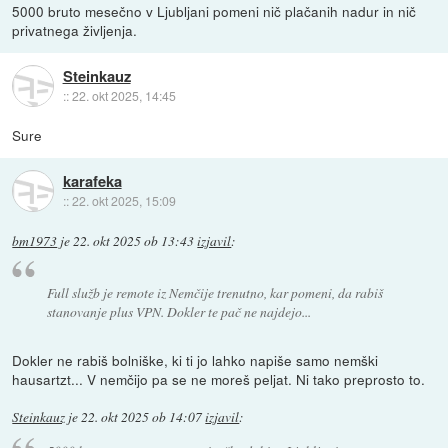
5000 bruto mesečno v Ljubljani pomeni nič plačanih nadur in nič
privatnega življenja.
Steinkauz
::
22. okt 2025, 14:45
Sure
karafeka
::
22. okt 2025, 15:09
bm1973
je
22. okt 2025 ob 13:43
izjavil
:
Full služb je remote iz Nemčije trenutno, kar pomeni, da rabiš
stanovanje plus VPN. Dokler te pač ne najdejo...
Dokler ne rabiš bolniške, ki ti jo lahko napiše samo nemški
hausartzt... V nemčijo pa se ne moreš peljat. Ni tako preprosto to.
Steinkauz
je
22. okt 2025 ob 14:07
izjavil
: