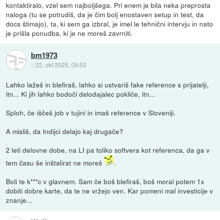
kontaktiralo, vzel sem najboljšega. Pri enem je bila neka preprosta
naloga (tu se potrudiš, da je čim bolj enostaven setup in test, da
docs štimajo), ta, ki sem ga izbral, je imel le tehnični intervju in nato
je prišla ponudba, ki je ne moreš zavrniti.
bm1973
::
22. okt 2025, 09:53
Lahko lažeš in blefiraš, lahko si ustvariš fake reference s prijatelji,
itn... Ki jih lahko bodoči delodajalec pokliče, itn...
Sploh, če iščeš job v tujini in imaš reference v Sloveniji.
A misliš, da Indijci delajo kaj drugače?
2 leti delovne dobe, na LI pa toliko softvera kot referenca, da ga v
tem času še inštalirat ne moreš
.
Boli te k***c v glavnem. Sam če boš blefiraš, boš moral potem 1x
dobiti dobre karte, da te ne vržejo ven. Kar pomeni mal investicije v
znanje...