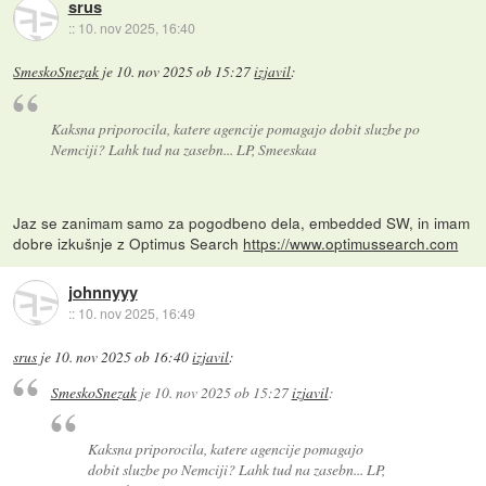
srus
::
10. nov 2025, 16:40
SmeskoSnezak
je
10. nov 2025 ob 15:27
izjavil
:
Kaksna priporocila, katere agencije pomagajo dobit sluzbe po
Nemciji? Lahk tud na zasebn... LP, Smeeskaa
Jaz se zanimam samo za pogodbeno dela, embedded SW, in imam
dobre izkušnje z Optimus Search
https://www.optimussearch.com
johnnyyy
::
10. nov 2025, 16:49
srus
je
10. nov 2025 ob 16:40
izjavil
:
SmeskoSnezak
je
10. nov 2025 ob 15:27
izjavil
:
Kaksna priporocila, katere agencije pomagajo
dobit sluzbe po Nemciji? Lahk tud na zasebn... LP,