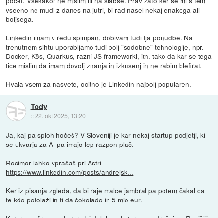
pocet. Vsekakor ne mislim iti na slabse. Prav zato ker se mi s tem
vseeno ne mudi z danes na jutri, bi rad nasel nekaj enakega ali
boljsega.
Linkedin imam v redu spimpan, dobivam tudi tja ponudbe. Na
trenutnem sihtu uporabljamo tudi bolj "sodobne" tehnologije, npr.
Docker, K8s, Quarkus, razni JS frameworki, itn. tako da kar se tega
tice mislim da imam dovolj znanja in izkusenj in ne rabim blefirat.
Hvala vsem za nasvete, ocitno je Linkedin najbolj popularen.
Tody
::
22. okt 2025, 13:20
Ja, kaj pa sploh hočeš? V Sloveniji je kar nekaj startup podjetji, ki
se ukvarja za AI pa imajo lep razpon plač.
Recimor lahko vprašaš pri Astri
https://www.linkedin.com/posts/andrejsk...
Ker iz pisanja zgleda, da bi raje malce jambral pa potem čakal da
te kdo potolaži in ti da čokolado in 5 mio eur.