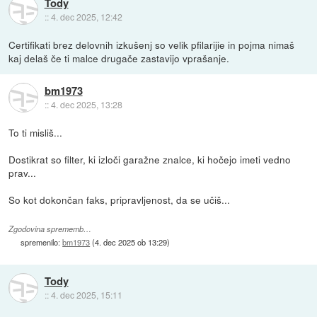
Tody
::
4. dec 2025, 12:42
Certifikati brez delovnih izkušenj so velik pfilarijie in pojma nimaš
kaj delaš če ti malce drugače zastavijo vprašanje.
bm1973
::
4. dec 2025, 13:28
To ti misliš...
Dostikrat so filter, ki izloči garažne znalce, ki hočejo imeti vedno
prav...
So kot dokončan faks, pripravljenost, da se učiš...
Zgodovina sprememb…
spremenilo:
bm1973
(
4. dec 2025 ob 13:29
)
Tody
::
4. dec 2025, 15:11