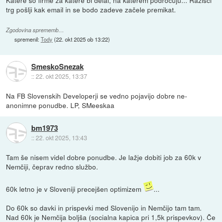
Katere so firme za katere bi delal, na katerem področuju... Razišči
trg pošlji kak email in se bodo zadeve začele premikat.
Zgodovina sprememb…
spremenil:
Tody
(
22. okt 2025 ob 13:22
)
SmeskoSnezak
::
22. okt 2025, 13:37
Na FB Slovenskih Developerji se vedno pojavijo dobre ne-
anonimne ponudbe. LP, SMeeskaa
bm1973
::
22. okt 2025, 13:43
Tam še nisem videl dobre ponudbe. Je lažje dobiti job za 60k v
Nemčiji, čeprav redno službo.
60k letno je v Sloveniji precejšen optimizem
...
Do 60k so davki in prispevki med Slovenijo in Nemčijo tam tam.
Nad 60k je Nemčija boljša (socialna kapica pri 1,5k prispevkov). Če