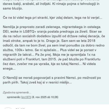
danes babji, arabski, ali indijski. Ki nimajo pojma o tehnologiji in
samo bluzijo.
Če ne bi videl tega pri stranki, kjer zdaj delam, tega ne bi verjel...
Nemčija je preprosto zaradi zelenega, migrantskega in ostalega
DEI, woke in LGBTQ+ sranja postala predraga za živeti. Sicer se
da na račun socialnih dodatkov izpuliti od države nekaj denarja, če
imaš otroke, ampak to je to. Drago je. Sam sem se leta 2018
odločil, da tam ne bom živel, pa sem imel ponudbo za dobro redno
služba, 100k+ letno. Se ni splačalo... Plus videl se je porast v
migrantih že takrat... Pa že prej. Moja me je spremljala 1x na
službeni poti v Frankfurt, tam 2015. Je pač bluzila po Frankfurtu
čez dan, zvečer me pa vpraša, kje so tukaj Nemci... Ni videla
enega...
O Nemčiji se moraš pogovarjati s pravimi Nemci, po možnosti po
parih pirih. Takoj zveš kaj si v resnici mislijo...
Zgodovina sprememb…
spremenilo:
bm1973
(
8. nov 2025 ob 10:28
)