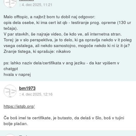
::
4. dec 2025, 11:21
Malo offtopic, a najbrž bom tu dobil naj odgovor:
opis dela osebe, ki ima cert ist qb - testiranje prog. opreme (130 ur
tečaja).
V par stavkih, še najraje video, če kdo ve, ali internetna stran.
Torej: je v slo perspektiva, je to delo, ki ga opravlja nekdo v it poleg
vsega ostalega, ali nekdo samostojno, mogoče nekdo ki ni iz it-ja?
Znanje tistega, ki sprašuje: nikakvo
ps: lahko naziv dela/certifikata v ang jeziku - da kar vpišem v
chatgpt
hvala v naprej
bm1973
::
4. dec 2025, 12:16
https://istqb.org/
Če boš imel te certifikate, je butasto, da delaš v Slo, boš v tujini
bolje plačan.