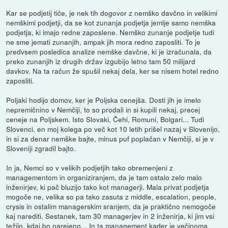
Kar se podjetij tiče, je nek tih dogovor z nemško davčno in velikimi
nemškimi podjetji, da se kot zunanja podjetja jemlje samo nemška
podjetja, ki imajo redne zaposlene. Nemško zunanje podjetje tudi
ne sme jemati zunanjih, ampak jih mora redno zaposliti. To je
predvsem posledica analize nemške davčne, ki je izračunala, da
preko zunanjih iz drugih držav izgubijo letno tam 50 milijard
davkov. Na ta račun že spušil nekaj dela, ker se nisem hotel redno
zaposliti.
Poljaki hodijo domov, ker je Poljska cenejša. Dosti jih je imelo
nepremičnino v Nemčiji, to so prodali in si kupili nekaj, precej
ceneje na Poljskem. Isto Slovaki, Čehi, Romuni, Bolgari... Tudi
Slovenci, en moj kolega po več kot 10 letih prišel nazaj v Slovenijo,
in si za denar nemške bajte, minus puf poplačan v Nemčiji, si je v
Sloveniji zgradil bajto.
In ja, Nemci so v velikih podjetjih tako obremenjeni z
managementom in organiziranjem, da je tam ostalo zelo malo
inženirjev, ki pač bluzijo tako kot managerji. Mala privat podjetja
mogoče ne, velika so pa tako zasuta z middle, escalation, people,
crysis in ostalim managerskim sranjem, da je praktično nemogoče
kaj narediti. Sestanek, tam 30 managerjev in 2 inženirja, ki jim vsi
težijo, kdaj bo narejeno... In ta management kader je večinoma