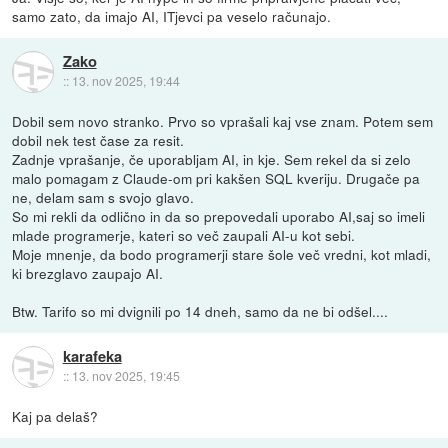
samo zato, da imajo AI, ITjevci pa veselo računajo.
Zako
::
13. nov 2025, 19:44
Dobil sem novo stranko. Prvo so vprašali kaj vse znam. Potem sem
dobil nek test čase za resit.
Zadnje vprašanje, če uporabljam AI, in kje. Sem rekel da si zelo
malo pomagam z Claude-om pri kakšen SQL kveriju. Drugače pa
ne, delam sam s svojo glavo.
So mi rekli da odlično in da so prepovedali uporabo AI,saj so imeli
mlade programerje, kateri so več zaupali AI-u kot sebi.
Moje mnenje, da bodo programerji stare šole več vredni, kot mladi,
ki brezglavo zaupajo AI.
Btw. Tarifo so mi dvignili po 14 dneh, samo da ne bi odšel....
karafeka
::
13. nov 2025, 19:45
Kaj pa delaš?