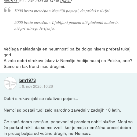
bm1973
je
22. okt 2025 ob 14:36
izjavil
:
5000 bruto mesečno v Nemčiji pomeni, da prideš v službi.
5000 bruto mesečno v Ljubljani pomeni nič plačanih nadur in
nič privatnega življenja.
Večjega nakladanja en neumnosti pa že dolgo nisem prebral tukaj
gori.
A zato dobri strokovnjakov iz Nemčije hodijo nazaj na Polsko, ane?
Samo en tak trend med drugimi.
bm1973
::
8. nov 2025, 10:26
Dobri strokovnjaki so relativen pojem...
Nemci so postali tudi zelo narodno zavedni v zadnjih 10 letih.
Če znaš dobro nemško, ponavadi ni problem dobiti službe. Meni so
že parkrat rekli, da so me vzeli, ker je moja nemščina precej dobra
in precej boljša od večine drugih, ne-Nemcev.