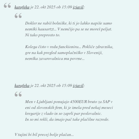
karafeka
je
22. okt 2025 ob 15:09
izjavil
:
Dokler ne rabiš bolniške, ki ti jo lahko napiše samo
nemški hausartzt... V nemčijo pa se ne moreš peljat.
Ni tako preprosto to.
Kolega čisto v redu funckionira... Pokliče zdravnika,
gre na kak pregled samoplačniško v Sloveniji,
nemška zavarovalnica mu povrne...
karafeka
je
22. okt 2025 ob 15:09
izjavil
:
Men v Ljubljani ponujajo 4500EUR bruto za SAP v
eni od slovenskih firm, ki je imela pred nekaj meseci
kregarije z vlado in so zaprli par poslovalnic.
In so mi rekli, da imajo pač take plačilne razrede.
V tujini bi bil precej bolje plačan...