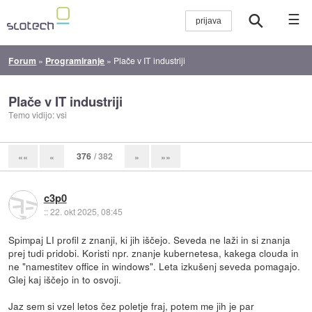
☰
Forum
»
Programiranje
»
Plače v IT industriji
Plače v IT industriji
Temo vidijo: vsi
376
/ 382
««
«
»
»»
c3p0
::
22. okt 2025, 08:45
Spimpaj LI profil z znanji, ki jih iščejo. Seveda ne laži in si znanja
prej tudi pridobi. Koristi npr. znanje kubernetesa, kakega clouda in
ne "namestitev office in windows". Leta izkušenj seveda pomagajo.
Glej kaj iščejo in to osvoji.
Jaz sem si vzel letos čez poletje fraj, potem me jih je par