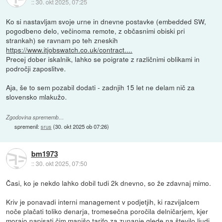
::
30. okt 2025, 07:25
Ko si nastavljam svoje urne in dnevne postavke (embedded SW,
pogodbeno delo, večinoma remote, z občasnimi obiski pri
strankah) se ravnam po teh zneskih
https://www.itjobswatch.co.uk/contract....
Precej dober iskalnik, lahko se poigrate z različnimi oblikami in
področji zaposlitve.
Aja, še to sem pozabil dodati - zadnjih 15 let ne delam nič za
slovensko mlakužo.
Zgodovina sprememb…
spremenil:
srus
(
30. okt 2025 ob 07:26
)
bm1973
::
30. okt 2025, 07:50
Časi, ko je nekdo lahko dobil tudi 2k dnevno, so že zdavnaj mimo.
Kriv je ponavadi interni management v podjetjih, ki razvijalcem
noče plačati toliko denarja, tromesečna poročila delničarjem, kjer
morajo napisati čim manjšo tarifo za zunanje glede na število ljudi,