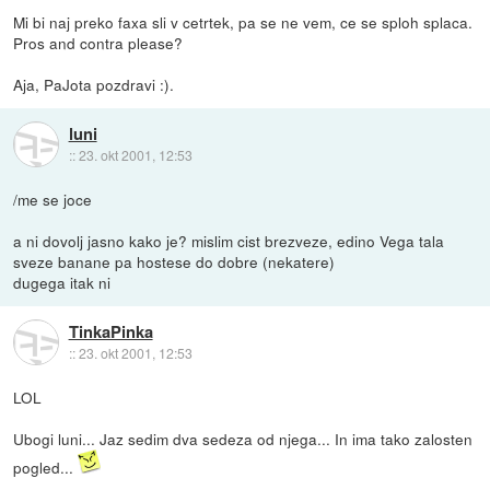
Mi bi naj preko faxa sli v cetrtek, pa se ne vem, ce se sploh splaca.
Pros and contra please?
Aja, PaJota pozdravi :).
luni
::
23. okt 2001, 12:53
/me se joce
a ni dovolj jasno kako je? mislim cist brezveze, edino Vega tala
sveze banane pa hostese do dobre (nekatere)
dugega itak ni
TinkaPinka
::
23. okt 2001, 12:53
LOL
Ubogi luni... Jaz sedim dva sedeza od njega... In ima tako zalosten
pogled...