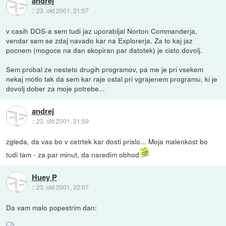
andrej
::
23. okt 2001, 21:57
v casih DOS-a sem tudi jaz uporabljal Norton Commanderja,
vendar sem se zdaj navado kar na Explorerja. Za to kaj jaz
pocnem (mogoce na dan skopiran par datotek) je cisto dovolj.
Sem probal ze nesteto drugih programov, pa me je pri vsekem
nekaj motlo tak da sem kar raje ostal pri vgrajenem programu, ki je
dovolj dober za moje potrebe...
andrej
::
23. okt 2001, 21:59
zgleda, da vas bo v cetrtek kar dosti prislo... Moja malenkost bo
tudi tam - za par minut, da naredim obhod
Huey P
::
23. okt 2001, 22:07
Da vam malo popestrim dan: