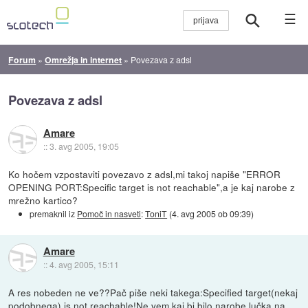
☰
Forum
»
Omrežja in internet
»
Povezava z adsl
Povezava z adsl
Amare
::
3. avg 2005, 19:05
Ko hočem vzpostaviti povezavo z adsl,mi takoj napiše "ERROR
OPENING PORT:Specific target is not reachable",a je kaj narobe z
mrežno kartico?
premaknil iz
Pomoč in nasveti
:
ToniT
(
4. avg 2005 ob 09:39
)
Amare
::
4. avg 2005, 15:11
A res nobeden ne ve??Pač piše neki takega:Specified target(nekaj
podobnega) is not reachable!Ne vem,kaj bi bilo narobe,lučka na