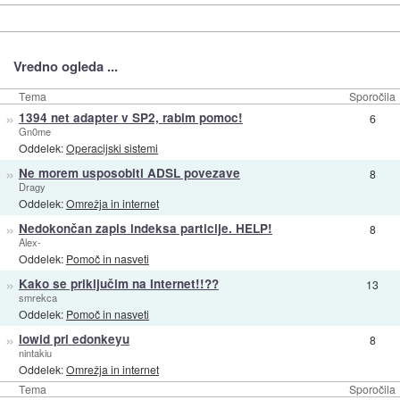
Vredno ogleda ...
Tema
Sporočila
»
1394 net adapter v SP2, rabim pomoc!
6
Gn0me
Oddelek:
Operacijski sistemi
»
Ne morem usposobiti ADSL povezave
8
Dragy
Oddelek:
Omrežja in internet
»
Nedokončan zapis indeksa particije. HELP!
8
Alex-
Oddelek:
Pomoč in nasveti
»
Kako se priključim na Internet!!??
13
smrekca
Oddelek:
Pomoč in nasveti
»
lowid pri edonkeyu
8
nintakiu
Oddelek:
Omrežja in internet
Tema
Sporočila