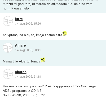
mrežni mi gori,torej bi moralo delati,modem tudi dela,ne vem
no.....Please help
jurre
::
4. avg 2005, 15:26
pa vprasaj na siol, saj imajo zaston cifro
Amare
::
4. avg 2005, 20:41
Mama ti je Alberto Tomba
pitarda
::
4. avg 2005, 21:18
Kakšno povezavo pa imaš? Prek raspppoe-ja? Prek Siolovega
ADSL programa iz CD-ja?
So to Win98, 2000, XP,... ??